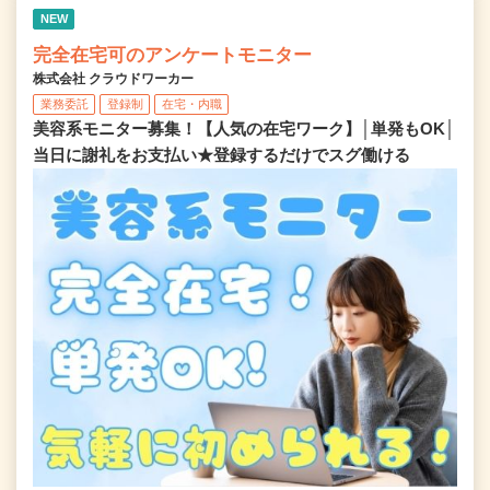
NEW
完全在宅可のアンケートモニター
株式会社 クラウドワーカー
業務委託
登録制
在宅・内職
美容系モニター募集！【人気の在宅ワーク】│単発もOK│
当日に謝礼をお支払い★登録するだけでスグ働ける