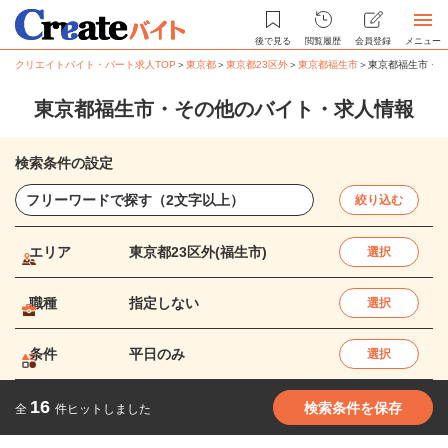
後で見る
閲覧履歴
会員登録
メニュー
クリエイトバイト・パート求人TOP
＞
東京都
＞
東京都23区外
＞
東京都福生市
＞
東京都福生市・そ
東京都福生市・その他のバイト・求人情報
検索条件の設定
絞り込む
エリア
東京都23区外(福生市)
選択
職種
指定しない
選択
条件
平日のみ
選択
16
検索条件を保存
全
件ヒットしました