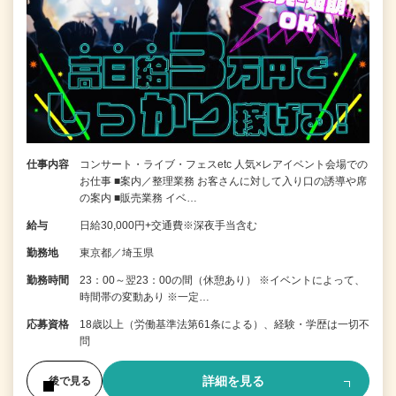
仕事内容
コンサート・ライブ・フェスetc 人気×レアイベント会場での
お仕事 ■案内／整理業務 お客さんに対して入り口の誘導や席
の案内 ■販売業務 イベ…
給与
日給30,000円+交通費※深夜手当含む
勤務地
東京都／埼玉県
勤務時間
23：00～翌23：00の間（休憩あり） ※イベントによって、
時間帯の変動あり ※一定…
応募資格
18歳以上（労働基準法第61条による）、経験・学歴は一切不
問
詳細を見る
後で見る