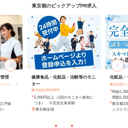
東京都のピックアップPR求人
給管理
健康食品・化粧品・治験等のモニ
化粧品・
ター
株式会社リ
ジメント ＜
株式会社SOUKEN
時給1,
5,000円以上（1回のモニター参加に
間額1,500
つき） ※完全出来高制
大江戸線
東京都2
分）
東京都全域
シゴトでき