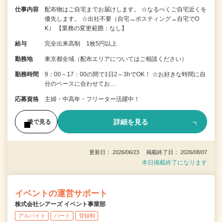
仕事内容
配布物はご自宅までお届けします。 ☆なるべくご自宅近くを
優先します。 ☆出社不要（自宅→ポスティング→自宅でO
K） 【業務の変更範囲：なし】
給与
完全出来高制 1枚5円以上
勤務地
東京都全域（配布エリアについてはご相談ください）
勤務時間
9：00～17：00の間で1日2～3hでOK！ ☆お好きな時間に自
分のペースに合わせてお…
応募資格
主婦・中高年・フリーター活躍中！
詳細を見る
後で見る
更新日： 2026/06/23 掲載終了日： 2026/08/07
本日掲載終了になります
イベントの運営サポート
株式会社シアーズ イベント事業部
アルバイト
パート
登録制