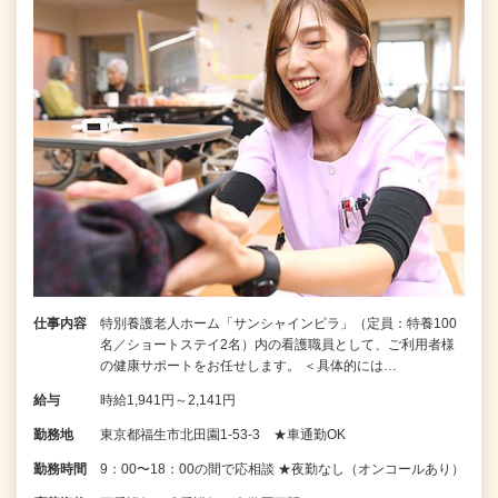
仕事内容
特別養護老人ホーム「サンシャインビラ」（定員：特養100
名／ショートステイ2名）内の看護職員として、ご利用者様
の健康サポートをお任せします。 ＜具体的には…
給与
時給1,941円～2,141円
勤務地
東京都福生市北田園1-53-3 ★車通勤OK
勤務時間
9：00〜18：00の間で応相談 ★夜勤なし（オンコールあり）