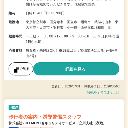
掛けから始めていただきます。 未経験で始め…
給与
日給10,400円〜13,700円
勤務地
東京都立川市・国分寺市・国立市・昭島市・武蔵村山市・東
大和市・日野市・羽村市・小平市・西多摩郡瑞穂町 他
勤務時間
＜日勤＞ ・8：00〜17：00 ・9：00〜18：00 ※1日8時間 週
1日から応…
応募資格
無資格・未経験OK！ ※18歳以上：警備業法による（例外事
由2号）
詳細を見る
後で見る
更新日： 2026/07/31 掲載終了日： 2026/08/08
掲載終了まであと1日
NEW
歩行者の案内・誘導警備スタッフ
株式会社VOLLMONTセキュリティサービス 立川支社（夜勤）