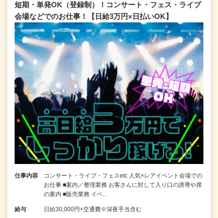
短期・単発OK（登録制）！コンサート・フェス・ライブ
会場などでのお仕事！【日給3万円×日払いOK】
仕事内容
コンサート・ライブ・フェスetc 人気×レアイベント会場での
お仕事 ■案内／整理業務 お客さんに対して入り口の誘導や席
の案内 ■販売業務 イベ…
給与
日給30,000円+交通費※深夜手当含む