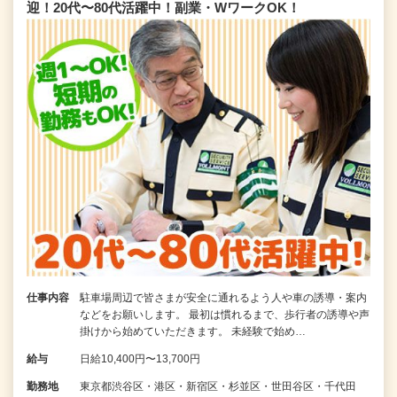
迎！20代〜80代活躍中！副業・WワークOK！
仕事内容
駐車場周辺で皆さまが安全に通れるよう人や車の誘導・案内
などをお願いします。 最初は慣れるまで、歩行者の誘導や声
掛けから始めていただきます。 未経験で始め…
給与
日給10,400円〜13,700円
勤務地
東京都渋谷区・港区・新宿区・杉並区・世田谷区・千代田