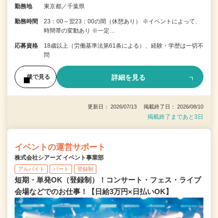
勤務地
東京都／千葉県
勤務時間
23：00～翌23：00の間（休憩あり） ※イベントによって、
時間帯の変動あり ※一定…
応募資格
18歳以上（労働基準法第61条による）、経験・学歴は一切不
問
詳細を見る
後で見る
更新日： 2026/07/13 掲載終了日： 2026/08/10
掲載終了まであと3日
イベントの運営サポート
株式会社シアーズ イベント事業部
アルバイト
パート
登録制
短期・単発OK（登録制）！コンサート・フェス・ライブ
会場などでのお仕事！【日給3万円×日払いOK】