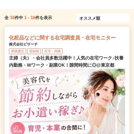
16
1
-
16
全
件中
件を表示
化粧品などに関する在宅調査員・在宅モニター
株式会社ビサーチ
業務委託
登録制
在宅・内職
主婦（夫）・会社員多数活躍中！人気の在宅ワーク♪扶養
内勤務・Wワーク・副業OK！隙間時間に◎@東京都