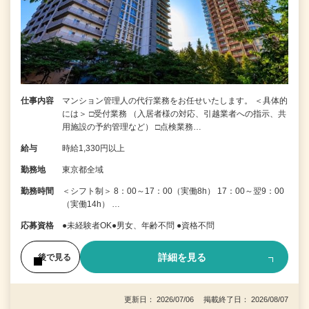
仕事内容
マンション管理人の代行業務をお任せいたします。 ＜具体的
には＞ □受付業務 （入居者様の対応、引越業者への指示、共
用施設の予約管理など） □点検業務…
給与
時給1,330円以上
勤務地
東京都全域
勤務時間
＜シフト制＞ 8：00～17：00（実働8h） 17：00～翌9：00
（実働14h） …
応募資格
●未経験者OK●男女、年齢不問 ●資格不問
詳細を見る
後で見る
更新日： 2026/07/06 掲載終了日： 2026/08/07