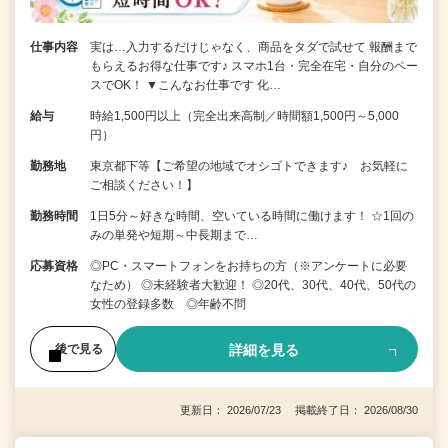
仕事内容
実は…入力するだけじゃなく、商品をタダで試せて 報酬まで
もらえるお得な仕事です♪ スマホ1台・完全在宅・自分のペー
スでOK！ ▼こんなお仕事です 化…
給与
時給1,500円以上（完全出来高制／時間額1,500円～5,000
円）
勤務地
東京都下等【ご希望の地域でオシゴトできます♪ お気軽に
ご相談ください！】
勤務時間
1日5分～好きな時間、空いている時間に働けます！ ☆1回の
みの単発や短期～中長期まで…
応募資格
◎PC・スマートフォンをお持ちの方（※アンケートに必要
なため） ◎未経験者大歓迎！ ◎20代、30代、40代、50代の
女性の登録多数 ◎年齢不問
詳細を見る
後で見る
更新日： 2026/07/23 掲載終了日： 2026/08/30