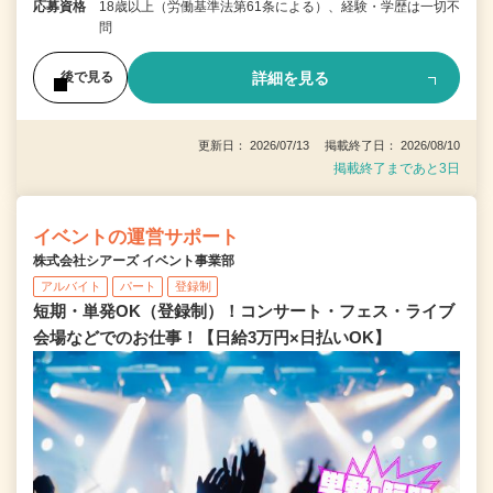
応募資格
18歳以上（労働基準法第61条による）、経験・学歴は一切不
問
詳細を見る
後で見る
更新日： 2026/07/13 掲載終了日： 2026/08/10
掲載終了まであと3日
イベントの運営サポート
株式会社シアーズ イベント事業部
アルバイト
パート
登録制
短期・単発OK（登録制）！コンサート・フェス・ライブ
会場などでのお仕事！【日給3万円×日払いOK】