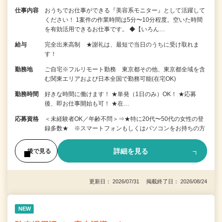
仕事内容
おうちでお仕事ができる『美容系モニター』として活躍して
ください！ 1案件の作業時間は5分〜10分程度。空いた時間
を有効活用できるお仕事です。 ◆【いろん…
給与
完全出来高制 ★謝礼は、最短で当日のうちに受け取れま
す！
勤務地
ご自宅※フルリモート勤務 東京都その他、東京都全域を含
む関東エリアおよび日本全国で勤務可能(在宅OK)
勤務時間
好きな時間に働けます！ ★単発（1日のみ）OK！ ★応募
後、即お仕事開始も可！ ★在…
応募資格
＜未経験者OK／年齢不問＞⇒★特に20代〜50代の女性の登
録多数★ ※スマートフォンもしくはパソコンをお持ちの方
詳細を見る
後で見る
更新日： 2026/07/31 掲載終了日： 2026/08/24
NEW