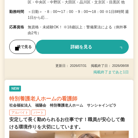
区・中央区・中野区・大田区・品川区・文京区・目黒区 他
勤務時間
＜日勤＞ ・8：00〜17：00 ・9：00〜18：00 ※1日8時間 週
1日から応…
応募資格
無資格・未経験OK！ ※18歳以上：警備業法による（例外事
由2号）
詳細を見る
後で見る
更新日： 2026/07/31 掲載終了日： 2026/08/08
掲載終了まであと1日
NEW
特別養護老人ホームの看護師
社会福祉法人 福陽会 特別養護老人ホーム サンシャインビラ
アルバイト
パート
安定して長く勤められるお仕事です！職員が安心して働
ける環境作りを大切にしています。