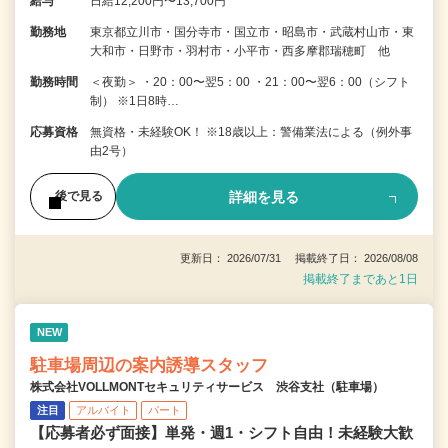
給与
日給12,200円〜13,700円
勤務地
東京都立川市・国分寺市・国立市・昭島市・武蔵村山市・東
大和市・日野市・羽村市・小平市・西多摩郡瑞穂町 他
勤務時間
＜夜勤＞ ・20：00〜翌5：00 ・21：00〜翌6：00（シフト
制） ※1日8時…
応募資格
無資格・未経験OK！ ※18歳以上：警備業法による（例外事
由2号）
詳細を見る
後で見る
更新日： 2026/07/31 掲載終了日： 2026/08/08
掲載終了まであと1日
NEW
駐車場周辺の案内誘導スタッフ
株式会社VOLLMONTセキュリティサービス 渋谷支社（駐車場）
注目
アルバイト
パート
【応募者必ず面接】単発・週1・シフト自由！未経験大歓