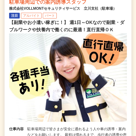
駐車場周辺での案内誘導スタッフ
株式会社VOLLMONTセキュリティサービス 立川支社（駐車場）
注目
アルバイト
パート
【副業やお小遣い稼ぎに！】 週1日～OKなので副業・ダ
ブルワークや扶養内で働くのに最適！直行直帰ＯＫ
仕事内容
駐車場周辺で皆さまが安全に通れるよう人や車の誘導・案内
などをお願いします。 最初は慣れるまで、歩行者の誘導や声