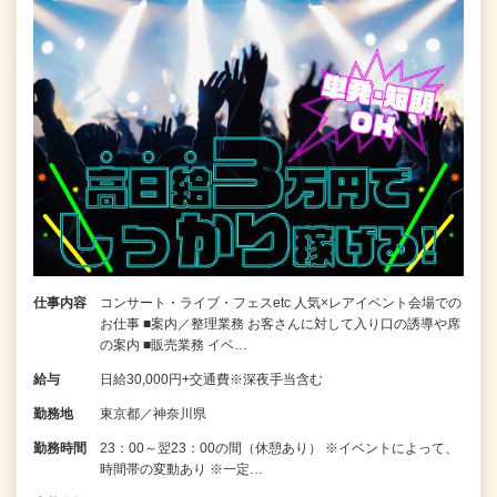
仕事内容
コンサート・ライブ・フェスetc 人気×レアイベント会場での
お仕事 ■案内／整理業務 お客さんに対して入り口の誘導や席
の案内 ■販売業務 イベ…
給与
日給30,000円+交通費※深夜手当含む
勤務地
東京都／神奈川県
勤務時間
23：00～翌23：00の間（休憩あり） ※イベントによって、
時間帯の変動あり ※一定…