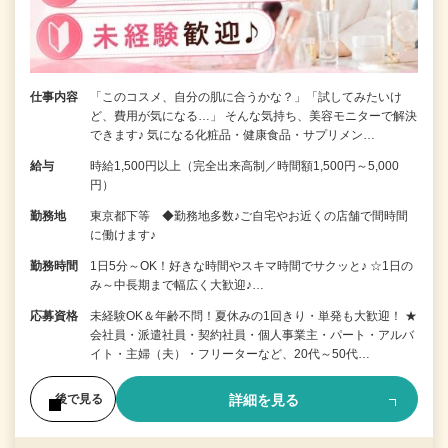
仕事内容
「このコスメ、自分の肌に合うかな？」「試してみたいけ
ど、費用が気になる…」 そんな気持ち、美容モニターで解決
できます♪ 気になる化粧品・健康食品・サプリメン…
給与
時給1,500円以上（完全出来高制／時間額1,500円～5,000
円）
勤務地
東京都下等 ◆勤務地多数♪ご自宅やお近くの店舗で間時間
に働けます♪
勤務時間
1日5分～OK！好きな時間やスキマ時間でサクッと♪ ☆1日の
み～中長期まで幅広く大歓迎♪…
応募資格
未経験OK＆年齢不問！夏休みの1回きり・単発も大歓迎！ ★
会社員・派遣社員・契約社員・個人事業主・パート・アルバ
イト・主婦（夫）・フリーターなど、20代～50代…
詳細を見る
後で見る