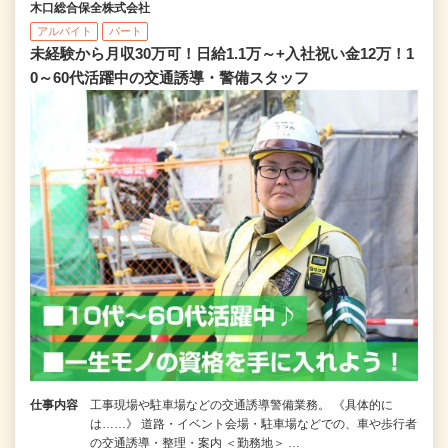
木口総合保全株式会社
アルバイト
パート
未経験から月収30万可！日給1.1万～+入社祝い金12万！1
0～60代活躍中の交通誘導・警備スタッフ
仕事内容
工事現場や駐車場などの交通誘導警備業務。 《具体的に
は……》 道路・イベント会場・駐車場などでの、車や歩行者
の交通誘導・整理・案内 ＜勤務地＞ …