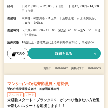
給与
日給11,000円～12,500円（日勤） 日給12,500円～14,000
円（夜勤）
勤務地
東京都・神奈川県・埼玉県・千葉県全域 ☆現場多数あり
（直行・直帰OK）
勤務時間
《日勤》08：00～17：00 《夜勤》20：00～翌5：00 ※週
3日〜勤務O…
応募資格
18歳以上（警備業法による※例外事由2号）、未経験OK！
詳細を見る
後で見る
更新日： 2026/07/22 掲載終了日： 2026/09/05
マンションの代務管理員・清掃員
近鉄住宅管理株式会社 首都圏事業本部
アルバイト
パート
未経験スタート・ブランクOK！がっつり働きたい方歓迎
☆新しいスタートを応援します！！