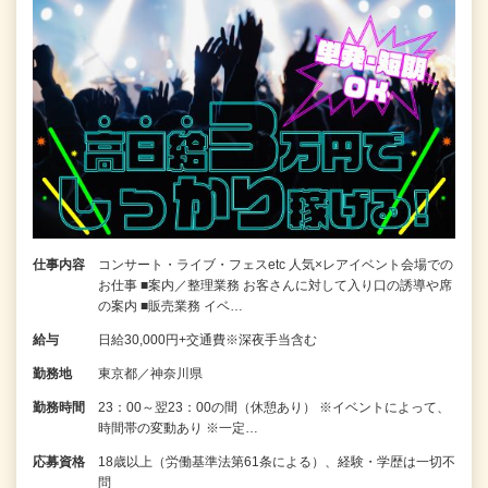
仕事内容
コンサート・ライブ・フェスetc 人気×レアイベント会場での
お仕事 ■案内／整理業務 お客さんに対して入り口の誘導や席
の案内 ■販売業務 イベ…
給与
日給30,000円+交通費※深夜手当含む
勤務地
東京都／神奈川県
勤務時間
23：00～翌23：00の間（休憩あり） ※イベントによって、
時間帯の変動あり ※一定…
応募資格
18歳以上（労働基準法第61条による）、経験・学歴は一切不
問