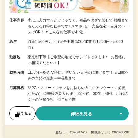
仕事内容
実は…入力するだけじゃなく、商品をタダで試せて 報酬まで
もらえるお得な仕事です♪ スマホ1台・完全在宅・自分のペー
スでOK！ ▼こんなお仕事です 化…
給与
時給1,500円以上（完全出来高制／時間額1,500円～5,000
円）
勤務地
東京都下等【ご希望の地域でオシゴトできます♪ お気軽に
ご相談ください！】
勤務時間
1日5分～好きな時間、空いている時間に働けます！ ☆1回の
みの単発や短期～中長期まで…
応募資格
◎PC・スマートフォンをお持ちの方（※アンケートに必要
なため） ◎未経験者大歓迎！ ◎20代、30代、40代、50代の
女性の登録多数 ◎年齢不問
詳細を見る
後で見る
更新日： 2026/07/23 掲載終了日： 2026/08/30