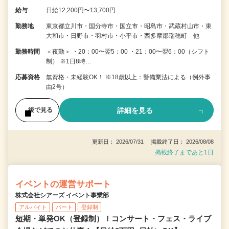
給与
日給12,200円〜13,700円
勤務地
東京都立川市・国分寺市・国立市・昭島市・武蔵村山市・東
大和市・日野市・羽村市・小平市・西多摩郡瑞穂町 他
勤務時間
＜夜勤＞ ・20：00〜翌5：00 ・21：00〜翌6：00（シフト
制） ※1日8時…
応募資格
無資格・未経験OK！ ※18歳以上：警備業法による（例外事
由2号）
詳細を見る
後で見る
更新日： 2026/07/31 掲載終了日： 2026/08/08
掲載終了まであと1日
イベントの運営サポート
株式会社シアーズ イベント事業部
アルバイト
パート
登録制
短期・単発OK（登録制）！コンサート・フェス・ライブ