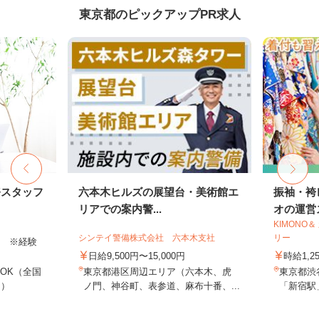
東京都のピックアップPR求人
務スタッフ
六本木ヒルズの展望台・美術館エ
振袖・袴
リアでの案内警...
オの運営ス
KIMONO
シンテイ警備株式会社 六本木支社
リー
以上 ※経験
日給9,500円〜15,000円
時給1,2
OK（全国
東京都港区周辺エリア（六本木、虎
東京都渋谷
し）
ノ門、神谷町、表参道、麻布十番、...
「新宿駅