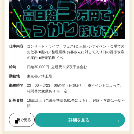
仕事内容
コンサート・ライブ・フェスetc 人気×レアイベント会場での
お仕事 ■案内／整理業務 お客さんに対して入り口の誘導や席
の案内 ■販売業務 イベ…
給与
日給30,000円+交通費※深夜手当含む
勤務地
東京都／埼玉県
勤務時間
23：00～翌23：00の間（休憩あり） ※イベントによって、
時間帯の変動あり ※一定…
応募資格
18歳以上（労働基準法第61条による）、経験・学歴は一切不
問
詳細を見る
後で見る