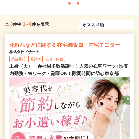
8
1
-
8
全
件中
件を表示
化粧品などに関する在宅調査員・在宅モニター
株式会社ビサーチ
業務委託
登録制
在宅・内職
主婦（夫）・会社員多数活躍中！人気の在宅ワーク♪扶養
内勤務・Wワーク・副業OK！隙間時間に◎@東京都