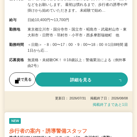
などをお願いします。 最初は慣れるまで、歩行者の誘導や声
掛けから始めていただきます。 未経験で始め…
給与
日給10,400円〜13,700円
勤務地
東京都立川市・国分寺市・国立市・昭島市・武蔵村山市・東
大和市・日野市・羽村市・小平市・西多摩郡瑞穂町 他
勤務時間
＜日勤＞ ・8：00〜17：00 ・9：00〜18：00 ※1日8時間 週
1日から応…
応募資格
無資格・未経験OK！ ※18歳以上：警備業法による（例外事
由2号）
詳細を見る
後で見る
更新日： 2026/07/31 掲載終了日： 2026/08/08
掲載終了まであと1日
NEW
歩行者の案内・誘導警備スタッフ