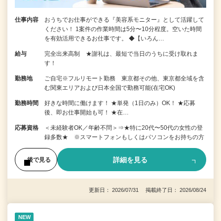
仕事内容
おうちでお仕事ができる『美容系モニター』として活躍して
ください！ 1案件の作業時間は5分〜10分程度。空いた時間
を有効活用できるお仕事です。 ◆【いろん…
給与
完全出来高制 ★謝礼は、最短で当日のうちに受け取れま
す！
勤務地
ご自宅※フルリモート勤務 東京都その他、東京都全域を含
む関東エリアおよび日本全国で勤務可能(在宅OK)
勤務時間
好きな時間に働けます！ ★単発（1日のみ）OK！ ★応募
後、即お仕事開始も可！ ★在…
応募資格
＜未経験者OK／年齢不問＞⇒★特に20代〜50代の女性の登
録多数★ ※スマートフォンもしくはパソコンをお持ちの方
詳細を見る
後で見る
更新日： 2026/07/31 掲載終了日： 2026/08/24
NEW