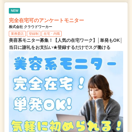
NEW
完全在宅可のアンケートモニター
株式会社 クラウドワーカー
業務委託
登録制
在宅・内職
美容系モニター募集！【人気の在宅ワーク】│単発もOK│
当日に謝礼をお支払い★登録するだけでスグ働ける