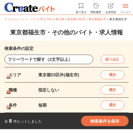
後で見る
閲覧履歴
会員登録
メニュー
クリエイトバイト・パート求人TOP
＞
東京都
＞
東京都23区外
＞
東京都福生市
＞
東京都福生市・そ
東京都福生市・その他のバイト・求人情報
検索条件の設定
絞り込む
エリア
東京都23区外(福生市)
選択
職種
指定しない
選択
条件
短期
選択
8
検索条件を保存
全
件ヒットしました