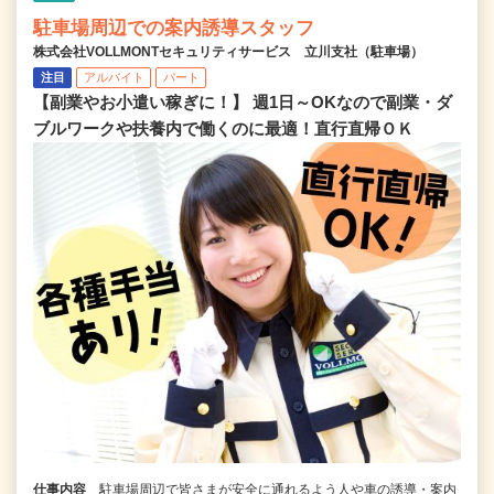
駐車場周辺での案内誘導スタッフ
株式会社VOLLMONTセキュリティサービス 立川支社（駐車場）
注目
アルバイト
パート
【副業やお小遣い稼ぎに！】 週1日～OKなので副業・ダ
ブルワークや扶養内で働くのに最適！直行直帰ＯＫ
仕事内容
駐車場周辺で皆さまが安全に通れるよう人や車の誘導・案内