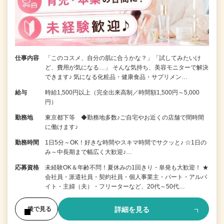
仕事内容
「このコスメ、自分の肌に合うかな？」「試してみたいけ
ど、費用が気になる…」 そんな気持ち、美容モニターで解決
できます♪ 気になる化粧品・健康食品・サプリメン…
給与
時給1,500円以上（完全出来高制／時間額1,500円～5,000
円）
勤務地
東京都下等 ◆勤務地多数♪ご自宅やお近くの店舗で間時間
に働けます♪
勤務時間
1日5分～OK！好きな時間やスキマ時間でサクッと♪ ☆1日の
み～中長期まで幅広く大歓迎♪…
応募資格
未経験OK＆年齢不問！夏休みの1回きり・単発も大歓迎！ ★
会社員・派遣社員・契約社員・個人事業主・パート・アルバ
イト・主婦（夫）・フリーターなど、20代～50代…
詳細を見る
後で見る