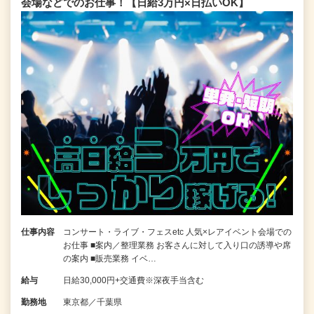
会場などでのお仕事！【日給3万円×日払いOK】
仕事内容
コンサート・ライブ・フェスetc 人気×レアイベント会場での
お仕事 ■案内／整理業務 お客さんに対して入り口の誘導や席
の案内 ■販売業務 イベ…
給与
日給30,000円+交通費※深夜手当含む
勤務地
東京都／千葉県