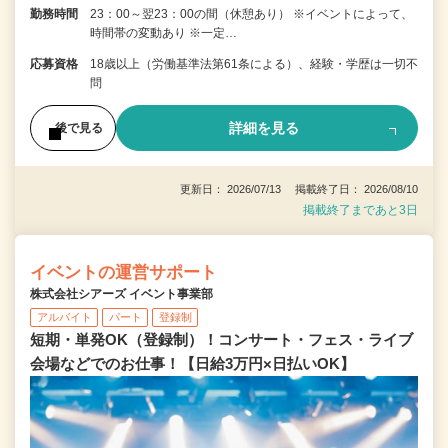
勤務時間
23：00～翌23：00の間（休憩あり） ※イベントによって、
時間帯の変動あり ※一定…
応募資格
18歳以上（労働基準法第61条による）、経験・学歴は一切不
問
詳細を見る
後で見る
更新日： 2026/07/13 掲載終了日： 2026/08/10
掲載終了まであと3日
イベントの運営サポート
株式会社シアーズ イベント事業部
アルバイト
パート
登録制
短期・単発OK（登録制）！コンサート・フェス・ライブ
会場などでのお仕事！【日給3万円×日払いOK】