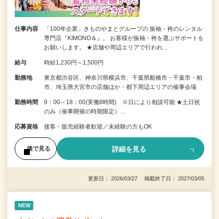
仕事内容
「100年企業」きものやまとグループの 振袖・袴のレンタル
専門店『KIMONO＆』。 お客様が振袖・袴を選ぶサポートを
お願いします。 ★店舗や周辺エリアで行われ…
給与
時給1,230円～1,500円
勤務地
東京都渋谷区、神奈川県横浜市、千葉県船橋市・千葉市・柏
市、埼玉県大宮市の店舗ほか・都下周辺エリアの催事会場
勤務時間
9：00～18：00(実働8時間) ※日により相談可能 ★土日祝
のみ（催事開催の時期限定）…
応募資格
接客・販売経験者歓迎／未経験の方もOK
詳細を見る
後で見る
更新日： 2026/03/27 掲載終了日： 2027/03/05
NEW