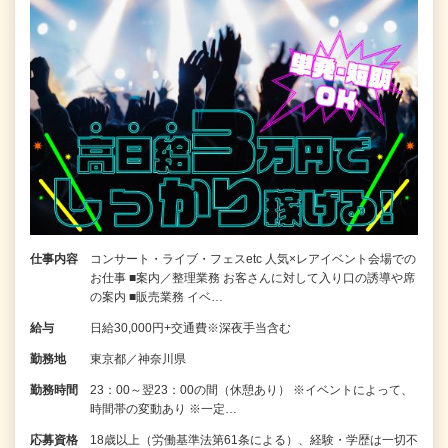
仕事内容
コンサート・ライブ・フェスetc 人気×レアイベント会場での
お仕事 ■案内／整理業務 お客さんに対して入り口の誘導や席
の案内 ■販売業務 イベ…
給与
日給30,000円+交通費※深夜手当含む
勤務地
東京都／神奈川県
勤務時間
23：00～翌23：00の間（休憩あり） ※イベントによって、
時間帯の変動あり ※一定…
応募資格
18歳以上（労働基準法第61条による）、経験・学歴は一切不