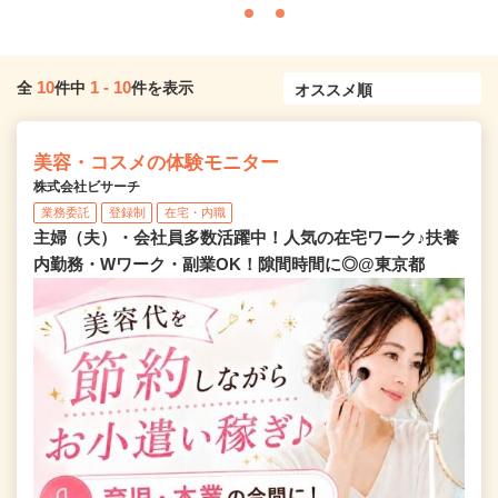
10
1
-
10
全
件中
件を表示
美容・コスメの体験モニター
株式会社ビサーチ
業務委託
登録制
在宅・内職
主婦（夫）・会社員多数活躍中！人気の在宅ワーク♪扶養
内勤務・Wワーク・副業OK！隙間時間に◎@東京都