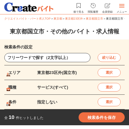
後で見る
閲覧履歴
会員登録
メニュー
クリエイトバイト・パート求人TOP
＞
東京都
＞
東京都23区外
＞
東京都国立市
＞
東京都国立市・そ
東京都国立市・その他のバイト・求人情報
検索条件の設定
絞り込む
エリア
東京都23区外(国立市)
選択
職種
サービス(すべて)
選択
条件
指定しない
選択
10
検索条件を保存
全
件ヒットしました