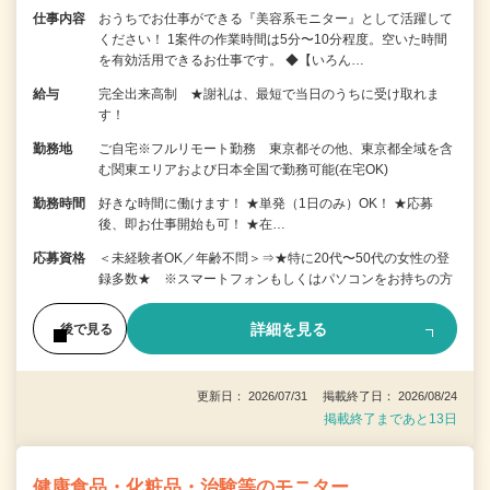
仕事内容
おうちでお仕事ができる『美容系モニター』として活躍して
ください！ 1案件の作業時間は5分〜10分程度。空いた時間
を有効活用できるお仕事です。 ◆【いろん…
給与
完全出来高制 ★謝礼は、最短で当日のうちに受け取れま
す！
勤務地
ご自宅※フルリモート勤務 東京都その他、東京都全域を含
む関東エリアおよび日本全国で勤務可能(在宅OK)
勤務時間
好きな時間に働けます！ ★単発（1日のみ）OK！ ★応募
後、即お仕事開始も可！ ★在…
応募資格
＜未経験者OK／年齢不問＞⇒★特に20代〜50代の女性の登
録多数★ ※スマートフォンもしくはパソコンをお持ちの方
詳細を見る
後で見る
更新日： 2026/07/31 掲載終了日： 2026/08/24
掲載終了まであと13日
健康食品・化粧品・治験等のモニター