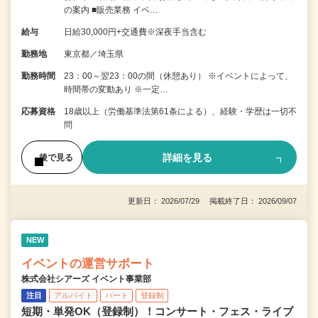
の案内 ■販売業務 イベ…
給与
日給30,000円+交通費※深夜手当含む
勤務地
東京都／埼玉県
勤務時間
23：00～翌23：00の間（休憩あり） ※イベントによって、
時間帯の変動あり ※一定…
応募資格
18歳以上（労働基準法第61条による）、経験・学歴は一切不
問
詳細を見る
後で見る
更新日： 2026/07/29 掲載終了日： 2026/09/07
NEW
イベントの運営サポート
株式会社シアーズ イベント事業部
注目
アルバイト
パート
登録制
短期・単発OK（登録制）！コンサート・フェス・ライブ