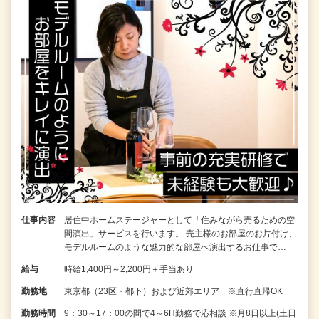
仕事内容
居住中ホームステージャーとして「住みながら売るための空
間演出」サービスを行います。 売主様のお部屋のお片付け、
モデルルームのような魅力的な部屋へ演出するお仕事で…
給与
時給1,400円～2,200円＋手当あり
勤務地
東京都（23区・都下）および近郊エリア ※直行直帰OK
勤務時間
9：30～17：00の間で4～6H勤務で応相談 ※月8日以上(土日