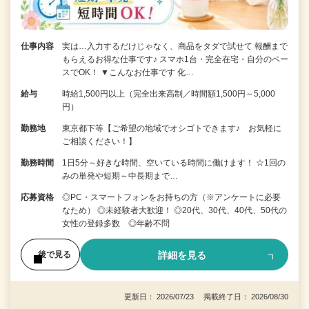
仕事内容
実は…入力するだけじゃなく、商品をタダで試せて 報酬まで
もらえるお得な仕事です♪ スマホ1台・完全在宅・自分のペー
スでOK！ ▼こんなお仕事です 化…
給与
時給1,500円以上（完全出来高制／時間額1,500円～5,000
円）
勤務地
東京都下等【ご希望の地域でオシゴトできます♪ お気軽に
ご相談ください！】
勤務時間
1日5分～好きな時間、空いている時間に働けます！ ☆1回の
みの単発や短期～中長期まで…
応募資格
◎PC・スマートフォンをお持ちの方（※アンケートに必要
なため） ◎未経験者大歓迎！ ◎20代、30代、40代、50代の
女性の登録多数 ◎年齢不問
詳細を見る
後で見る
更新日： 2026/07/23 掲載終了日： 2026/08/30