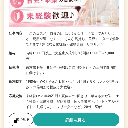
仕事内容
「このコスメ、自分の肌に合うかな？」「試してみたいけ
ど、費用が気になる…」 そんな気持ち、美容モニターで解決
できます♪ 気になる化粧品・健康食品・サプリメン…
給与
時給1,500円以上（完全出来高制／時間額1,500円～5,000
円）
勤務地
東京都下等 ◆勤務地多数♪ご自宅やお近くの店舗で間時間
に働けます♪
勤務時間
1日5分～OK！好きな時間やスキマ時間でサクッと♪ ☆1日の
み～中長期まで幅広く大歓迎♪…
応募資格
未経験OK＆年齢不問！夏休みの1回きり・単発も大歓迎！ ★
会社員・派遣社員・契約社員・個人事業主・パート・アルバ
イト・主婦（夫）・フリーターなど、20代～50代…
詳細を見る
後で見る