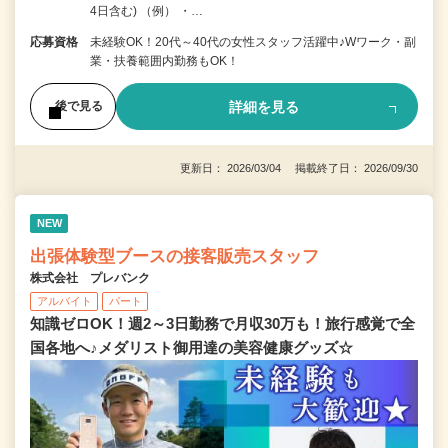
4日含む) （例） ・…
応募資格
未経験OK！20代～40代の女性スタッフ活躍中♪Wワーク・副
業・扶養範囲内勤務もOK！
詳細を見る
後で見る
更新日： 2026/03/04 掲載終了日： 2026/09/30
NEW
出張体験型ブースの接客販売スタッフ
株式会社 プレバンク
アルバイト
パート
知識ゼロOK！週2～3日勤務で月収30万も！旅行感覚で全
国各地へ♪メダリスト御用達の美容健康グッズ☆