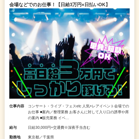
会場などでのお仕事！【日給3万円×日払いOK】
仕事内容
コンサート・ライブ・フェスetc 人気×レアイベント会場での
お仕事 ■案内／整理業務 お客さんに対して入り口の誘導や席
の案内 ■販売業務 イベ…
給与
日給30,000円+交通費※深夜手当含む
勤務地
東京都／千葉県