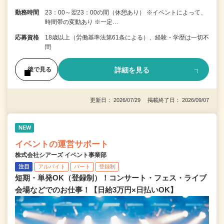
勤務時間
23：00～翌23：00の間（休憩あり） ※イベントによって、
時間帯の変動あり ※一定…
応募資格
18歳以上（労働基準法第61条による）、経験・学歴は一切不
問
詳細を見る
後で見る
更新日： 2026/07/29 掲載終了日： 2026/09/07
NEW
イベントの運営サポート
株式会社シアーズ イベント事業部
注目
アルバイト
パート
登録制
短期・単発OK（登録制）！コンサート・フェス・ライブ
会場などでのお仕事！【日給3万円×日払いOK】