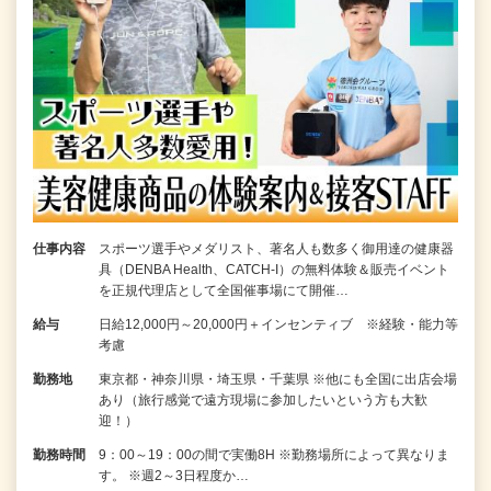
仕事内容
スポーツ選手やメダリスト、著名人も数多く御用達の健康器
具（DENBA Health、CATCH-I）の無料体験＆販売イベント
を正規代理店として全国催事場にて開催…
給与
日給12,000円～20,000円＋インセンティブ ※経験・能力等
考慮
勤務地
東京都・神奈川県・埼玉県・千葉県 ※他にも全国に出店会場
あり（旅行感覚で遠方現場に参加したいという方も大歓
迎！）
勤務時間
9：00～19：00の間で実働8H ※勤務場所によって異なりま
す。 ※週2～3日程度か…