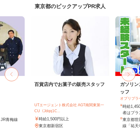
東京都のピックアップPR求人
百貨店内でお菓子の販売スタッフ
ガソリン
ッフ
オブリプラ
UTエージェント株式会社 AGT南関東第一
時給1,
CU《Jdqq1C...
者はプラス
時給1,500円以上
JR青梅線
東京都世田
東京都新宿区
線「祐天寺