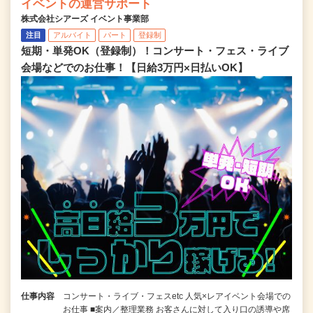
イベントの運営サポート
株式会社シアーズ イベント事業部
注目
アルバイト
パート
登録制
短期・単発OK（登録制）！コンサート・フェス・ライブ
会場などでのお仕事！【日給3万円×日払いOK】
仕事内容
コンサート・ライブ・フェスetc 人気×レアイベント会場での
お仕事 ■案内／整理業務 お客さんに対して入り口の誘導や席