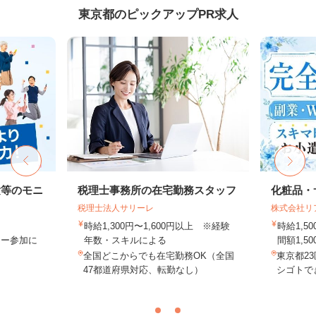
東京都のピックアップPR求人
験等のモニ
税理士事務所の在宅勤務スタッフ
化粧品・
税理士法人サリーレ
株式会社リ
時給1,300円〜1,600円以上 ※経験
時給1,
ター参加に
年数・スキルによる
間額1,500
全国どこからでも在宅勤務OK（全国
東京都2
47都道府県対応、転勤なし）
シゴトでき