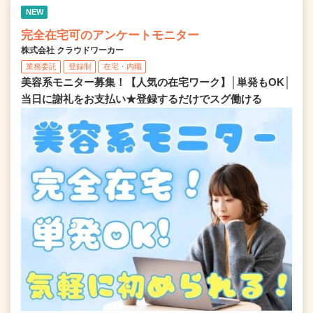
NEW
完全在宅可のアンケートモニター
株式会社 クラウドワーカー
業務委託
登録制
在宅・内職
美容系モニター募集！【人気の在宅ワーク】│単発もOK│
当日に謝礼をお支払い★登録するだけでスグ働ける