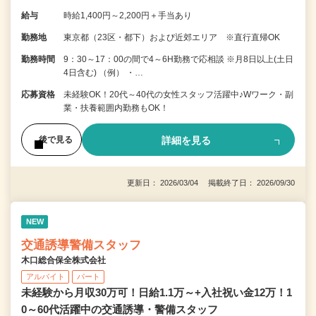
給与
時給1,400円～2,200円＋手当あり
勤務地
東京都（23区・都下）および近郊エリア ※直行直帰OK
勤務時間
9：30～17：00の間で4～6H勤務で応相談 ※月8日以上(土日
4日含む) （例） ・…
応募資格
未経験OK！20代～40代の女性スタッフ活躍中♪Wワーク・副
業・扶養範囲内勤務もOK！
詳細を見る
後で見る
更新日： 2026/03/04 掲載終了日： 2026/09/30
NEW
交通誘導警備スタッフ
木口総合保全株式会社
アルバイト
パート
未経験から月収30万可！日給1.1万～+入社祝い金12万！1
0～60代活躍中の交通誘導・警備スタッフ