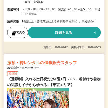
（直行・直帰OK）
勤務時間
《日勤》08：00～17：00 《夜勤》20：00～翌5：00 ※週
3日〜勤務O…
応募資格
18歳以上（警備業法による※例外事由2号）、未経験OK！
詳細を見る
後で見る
更新日： 2026/07/22 掲載終了日： 2026/09/05
振袖・袴レンタルの催事販売スタッフ
株式会社アニバーサリー
登録制
《登録制》入れる土日祝だけ&週1日～OK！着付けや着物
の知識もイチから学べる♪【東京エリア】