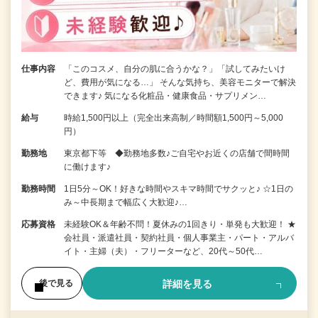
仕事内容
「このコスメ、自分の肌に合うかな？」「試してみたいけ
ど、費用が気になる…」 そんな気持ち、美容モニターで解決
できます♪ 気になる化粧品・健康食品・サプリメン…
給与
時給1,500円以上（完全出来高制／時間額1,500円～5,000
円）
勤務地
東京都下等 ◆勤務地多数♪ご自宅やお近くの店舗で間時間
に働けます♪
勤務時間
1日5分～OK！好きな時間やスキマ時間でサクッと♪ ☆1日の
み～中長期まで幅広く大歓迎♪…
応募資格
未経験OK＆年齢不問！夏休みの1回きり・単発も大歓迎！ ★
会社員・派遣社員・契約社員・個人事業主・パート・アルバ
イト・主婦（夫）・フリーターなど、20代～50代…
詳細を見る
後で見る