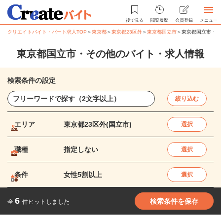
後で見る
閲覧履歴
会員登録
メニュー
クリエイトバイト・パート求人TOP
＞
東京都
＞
東京都23区外
＞
東京都国立市
＞
東京都国立市・そ
東京都国立市・その他のバイト・求人情報
検索条件の設定
絞り込む
エリア
東京都23区外(国立市)
選択
職種
指定しない
選択
条件
女性5割以上
選択
6
検索条件を保存
全
件ヒットしました