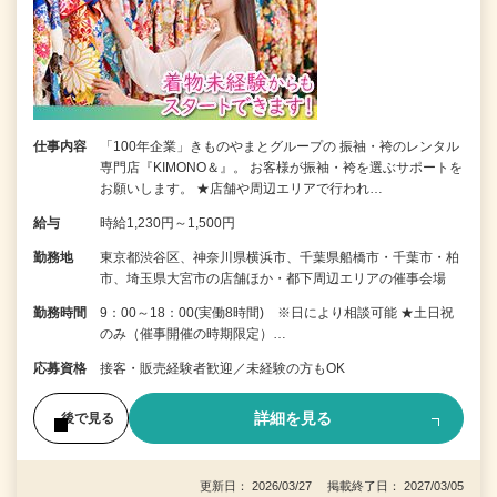
仕事内容
「100年企業」きものやまとグループの 振袖・袴のレンタル
専門店『KIMONO＆』。 お客様が振袖・袴を選ぶサポートを
お願いします。 ★店舗や周辺エリアで行われ…
給与
時給1,230円～1,500円
勤務地
東京都渋谷区、神奈川県横浜市、千葉県船橋市・千葉市・柏
市、埼玉県大宮市の店舗ほか・都下周辺エリアの催事会場
勤務時間
9：00～18：00(実働8時間) ※日により相談可能 ★土日祝
のみ（催事開催の時期限定）…
応募資格
接客・販売経験者歓迎／未経験の方もOK
詳細を見る
後で見る
更新日： 2026/03/27 掲載終了日： 2027/03/05