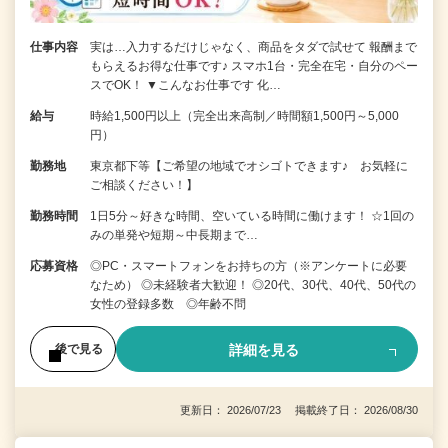
仕事内容
実は…入力するだけじゃなく、商品をタダで試せて 報酬まで
もらえるお得な仕事です♪ スマホ1台・完全在宅・自分のペー
スでOK！ ▼こんなお仕事です 化…
給与
時給1,500円以上（完全出来高制／時間額1,500円～5,000
円）
勤務地
東京都下等【ご希望の地域でオシゴトできます♪ お気軽に
ご相談ください！】
勤務時間
1日5分～好きな時間、空いている時間に働けます！ ☆1回の
みの単発や短期～中長期まで…
応募資格
◎PC・スマートフォンをお持ちの方（※アンケートに必要
なため） ◎未経験者大歓迎！ ◎20代、30代、40代、50代の
女性の登録多数 ◎年齢不問
詳細を見る
後で見る
更新日： 2026/07/23 掲載終了日： 2026/08/30