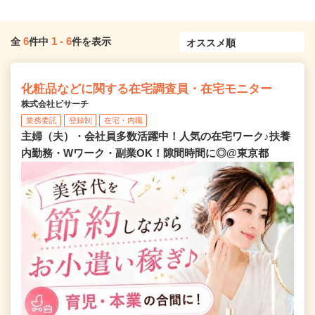
6
1
-
6
全
件中
件を表示
化粧品などに関する在宅調査員・在宅モニター
株式会社ビサーチ
業務委託
登録制
在宅・内職
主婦（夫）・会社員多数活躍中！人気の在宅ワーク♪扶養
内勤務・Wワーク・副業OK！隙間時間に◎@東京都