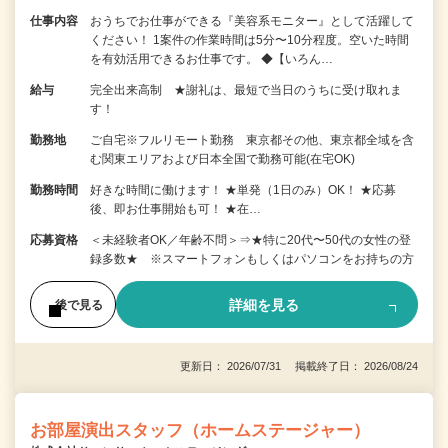
仕事内容
おうちでお仕事ができる『美容系モニター』として活躍して
ください！ 1案件の作業時間は5分〜10分程度。空いた時間
を有効活用できるお仕事です。 ◆【いろん…
給与
完全出来高制 ★謝礼は、最短で当日のうちに受け取れま
す！
勤務地
ご自宅※フルリモート勤務 東京都その他、東京都全域を含
む関東エリアおよび日本全国で勤務可能(在宅OK)
勤務時間
好きな時間に働けます！ ★単発（1日のみ）OK！ ★応募
後、即お仕事開始も可！ ★在…
応募資格
＜未経験者OK／年齢不問＞⇒★特に20代〜50代の女性の登
録多数★ ※スマートフォンもしくはパソコンをお持ちの方
詳細を見る
後で見る
更新日： 2026/07/31 掲載終了日： 2026/08/24
お部屋演出スタッフ（ホームステージャー）