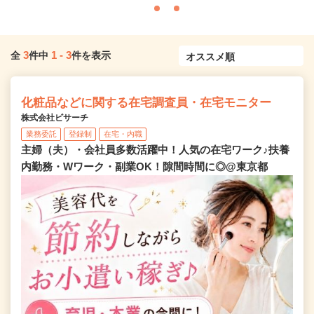
3
1
-
3
全
件中
件を表示
化粧品などに関する在宅調査員・在宅モニター
株式会社ビサーチ
業務委託
登録制
在宅・内職
主婦（夫）・会社員多数活躍中！人気の在宅ワーク♪扶養
内勤務・Wワーク・副業OK！隙間時間に◎@東京都