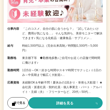
仕事内容
「このコスメ、自分の肌に合うかな？」「試してみたいけ
ど、費用が気になる…」 そんな気持ち、美容モニターで解決
できます♪ 気になる化粧品・健康食品・サプリメン…
給与
時給1,500円以上（完全出来高制／時間額1,500円～5,000
円）
勤務地
東京都下等 ◆勤務地多数♪ご自宅やお近くの店舗で間時間
に働けます♪
勤務時間
1日5分～OK！好きな時間やスキマ時間でサクッと♪ ☆1日の
み～中長期まで幅広く大歓迎♪…
応募資格
未経験OK＆年齢不問！夏休みの1回きり・単発も大歓迎！ ★
会社員・派遣社員・契約社員・個人事業主・パート・アルバ
イト・主婦（夫）・フリーターなど、20代～50代…
詳細を見る
後で見る