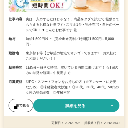
仕事内容
実は…入力するだけじゃなく、商品をタダで試せて 報酬まで
もらえるお得な仕事です♪ スマホ1台・完全在宅・自分のペー
スでOK！ ▼こんなお仕事です 化…
給与
時給1,500円以上（完全出来高制／時間額1,500円～5,000
円）
勤務地
東京都下等【ご希望の地域でオシゴトできます♪ お気軽に
ご相談ください！】
勤務時間
1日5分～好きな時間、空いている時間に働けます！ ☆1回の
みの単発や短期～中長期まで…
応募資格
◎PC・スマートフォンをお持ちの方（※アンケートに必要
なため） ◎未経験者大歓迎！ ◎20代、30代、40代、50代の
女性の登録多数 ◎年齢不問
詳細を見る
後で見る
更新日： 2026/07/23 掲載終了日： 2026/08/30