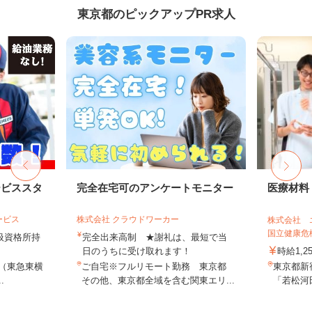
東京都のピックアップPR求人
ービススタ
完全在宅可のアンケートモニター
医療材料
ービス
株式会社 クラウドワーカー
株式会社 
国立健康危機
取扱資格所持
完全出来高制 ★謝礼は、最短で当
日のうちに受け取れます！
時給1,2
9（東急東横
ご自宅※フルリモート勤務 東京都
東京都新
.
その他、東京都全域を含む関東エリ...
「若松河