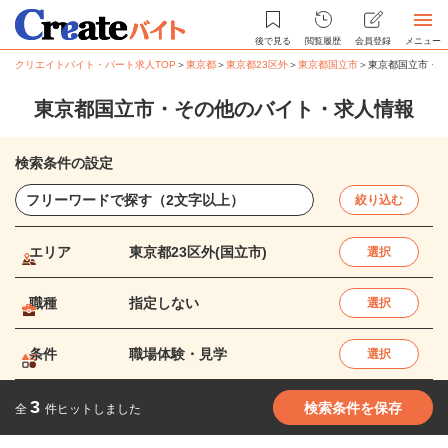
後で見る
閲覧履歴
会員登録
メニュー
クリエイトバイト・パート求人TOP
＞
東京都
＞
東京都23区外
＞
東京都国立市
＞
東京都国立市・そ
東京都国立市・その他のバイト・求人情報
検索条件の設定
絞り込む
エリア
東京都23区外(国立市)
選択
職種
指定しない
選択
条件
職場体験・見学
選択
3
検索条件を保存
全
件ヒットしました