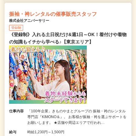
振袖・袴レンタルの催事販売スタッフ
株式会社アニバーサリー
登録制
《登録制》入れる土日祝だけ&週1日～OK！着付けや着物
の知識もイチから学べる♪【東京エリア】
仕事内容
「100年企業」きものやまとグループの 振袖・袴のレンタル
専門店『KIMONO＆』。 お客様が振袖・袴を選ぶサポートを
お願いします。 ★店舗や周辺エリアで行われ…
給与
時給1,230円～1,500円