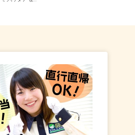
谷区千駄ヶ谷5-27-3（JR
東京都大田区大森東5-18-2（京急線
駅」ミライナタワー改...
「大森町駅」より徒歩13分...