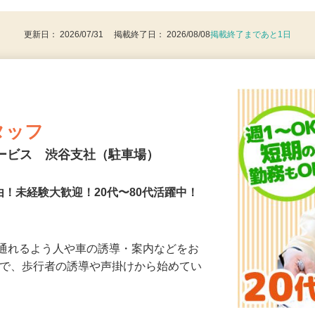
8歳以上：警備業法による（例外事由2号）
更新日： 2026/07/31 掲載終了日： 2026/08/08
掲載終了まであと1日
タッフ
サービス 渋谷支社（駐車場）
由！未経験大歓迎！20代〜80代活躍中！
に通れるよう人や車の誘導・案内などをお
まで、歩行者の誘導や声掛けから始めてい