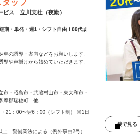
スタッフ
サービス 立川支社（夜勤）
短期・単発・週1・シフト自由！80代ま
人や車の誘導・案内などをお願いします。
の誘導や声掛けから始めていただきます。
…
国立市・昭島市・武蔵村山市・東大和市・
西多摩郡瑞穂町 他
0 ・21：00〜翌6：00（シフト制） ※1日
後で見