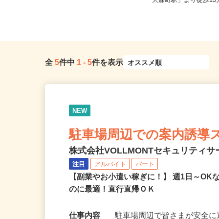
東京都渋谷区千駄ヶ谷5-27-3（JR
東京都大田区大森東5-18
「新宿駅」ミライナタワー改...
「大森町駅」より徒歩13分
全
5
件中
1
-
5
件を表示
NEW
駐車場周辺での案内誘導
株式会社VOLLMONTセキュリティ
注目
アルバイト
パート
【副業やお小遣い稼ぎに！】 週1日～O
のに最適！直行直帰ＯＫ