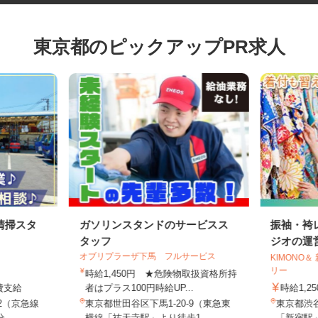
東京都のピックアップPR求人
清掃スタ
ガソリンスタンドのサービスス
振袖・
タッフ
ジオの運
オブリプラーザ下馬 フルサービス
KIMON
リー
時給1,450円 ★危険物取扱資格所持
通費支給
者はプラス100円時給UP...
時給1