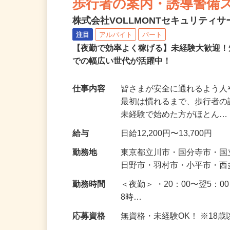
歩行者の案内・誘導警備
株式会社VOLLMONTセキュリティ
注目
アルバイト
パート
【夜勤で効率よく稼げる】未経験大歓迎！
での幅広い世代が活躍中！
仕事内容
皆さまが安全に通れるよう
最初は慣れるまで、歩行者
未経験で始めた方がほとん
給与
日給12,200円〜13,700円
勤務地
東京都立川市・国分寺市・
日野市・羽村市・小平市・
勤務時間
＜夜勤＞ ・20：00〜翌5：0
8時…