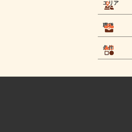
エリア
職種
条件