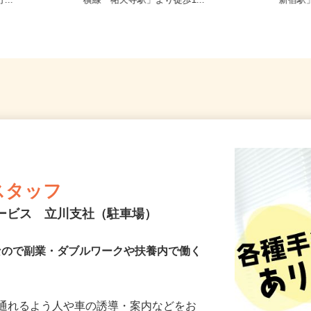
-2（京急線
東京都世田谷区下馬1-20-9（東急東
東京都渋
...
横線「祐天寺駅」より徒歩1...
「新宿
スタッフ
サービス 立川支社（駐車場）
Kなので副業・ダブルワークや扶養内で働く