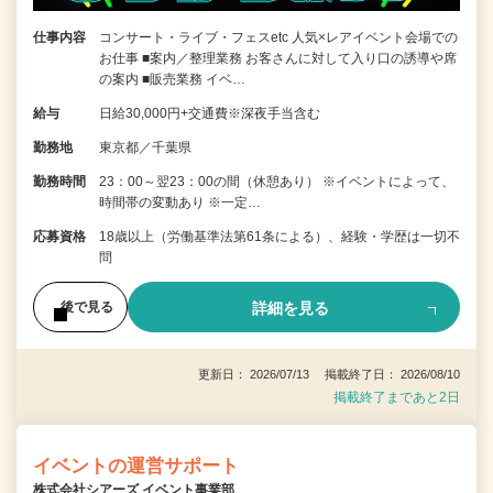
仕事内容
コンサート・ライブ・フェスetc 人気×レアイベント会場での
お仕事 ■案内／整理業務 お客さんに対して入り口の誘導や席
の案内 ■販売業務 イベ…
給与
日給30,000円+交通費※深夜手当含む
勤務地
東京都／千葉県
勤務時間
23：00～翌23：00の間（休憩あり） ※イベントによって、
時間帯の変動あり ※一定…
応募資格
18歳以上（労働基準法第61条による）、経験・学歴は一切不
問
詳細を見る
後で見る
更新日： 2026/07/13 掲載終了日： 2026/08/10
掲載終了まであと2日
イベントの運営サポート
株式会社シアーズ イベント事業部