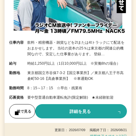
仕事内容
飲料・精密機器・雑貨などを2tまたは4tトラックにて配送を
おまかせします。 当社の資本の25％は東京都の関連公的機
関なので、安定した仕事量があります。 登録…
給与
時給1,250円以上（1日10,000円以上 ※実働8hの場合）
勤務地
東京都国立市谷保7-3-2【国立事業所】／東京都八王子市高
倉町50-16【高倉事業所】 ※車通勤OK
勤務時間
8：15～17：15 ☆早出・残業有
応募資格
要中型普通自動車運転免許(限定解除) ★未経験歓迎
詳細を見る
後で見る
更新日： 2026/07/09 掲載終了日： 2026/08/21