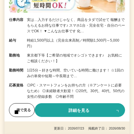
仕事内容
実は…入力するだけじゃなく、商品をタダで試せて 報酬まで
もらえるお得な仕事です♪ スマホ1台・完全在宅・自分のペー
スでOK！ ▼こんなお仕事です 化…
給与
時給1,500円以上（完全出来高制／時間額1,500円～5,000
円）
勤務地
東京都下等【ご希望の地域でオシゴトできます♪ お気軽に
ご相談ください！】
勤務時間
1日5分～好きな時間、空いている時間に働けます！ ☆1回の
みの単発や短期～中長期まで…
応募資格
◎PC・スマートフォンをお持ちの方（※アンケートに必要
なため） ◎未経験者大歓迎！ ◎20代、30代、40代、50代の
女性の登録多数 ◎年齢不問
詳細を見る
後で見る
更新日： 2026/07/23 掲載終了日： 2026/08/30