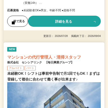
（実働14h） …
応募資格
●未経験者OK●男女、年齢不問 ●資格不問
詳細を見る
後で見る
更新日： 2026/07/28 掲載終了日： 2026/09/04
NEW
マンションの代行管理人・清掃スタッフ
株式会社 センシアリンク 【毎日興業グループ】
アルバイト
パート
未経験OK！シフトは事前申告制で月1回でもOK！まずは
登録して都合に合わせて働く事が出来ます♪