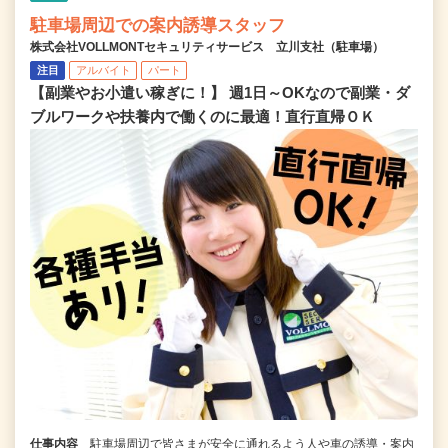
駐車場周辺での案内誘導スタッフ
株式会社VOLLMONTセキュリティサービス 立川支社（駐車場）
注目
アルバイト
パート
【副業やお小遣い稼ぎに！】 週1日～OKなので副業・ダ
ブルワークや扶養内で働くのに最適！直行直帰ＯＫ
仕事内容
駐車場周辺で皆さまが安全に通れるよう人や車の誘導・案内