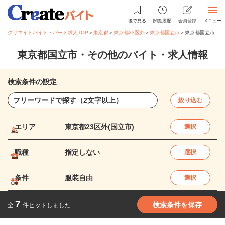
後で見る
閲覧履歴
会員登録
メニュー
クリエイトバイト・パート求人TOP
＞
東京都
＞
東京都23区外
＞
東京都国立市
＞
東京都国立市・そ
東京都国立市・その他のバイト・求人情報
検索条件の設定
絞り込む
エリア
東京都23区外(国立市)
選択
職種
指定しない
選択
条件
服装自由
選択
7
検索条件を保存
全
件ヒットしました