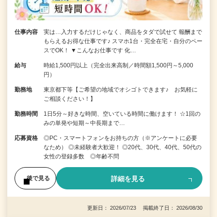
仕事内容
実は…入力するだけじゃなく、商品をタダで試せて 報酬まで
もらえるお得な仕事です♪ スマホ1台・完全在宅・自分のペー
スでOK！ ▼こんなお仕事です 化…
給与
時給1,500円以上（完全出来高制／時間額1,500円～5,000
円）
勤務地
東京都下等【ご希望の地域でオシゴトできます♪ お気軽に
ご相談ください！】
勤務時間
1日5分～好きな時間、空いている時間に働けます！ ☆1回の
みの単発や短期～中長期まで…
応募資格
◎PC・スマートフォンをお持ちの方（※アンケートに必要
なため） ◎未経験者大歓迎！ ◎20代、30代、40代、50代の
女性の登録多数 ◎年齢不問
詳細を見る
後で見る
更新日： 2026/07/23 掲載終了日： 2026/08/30