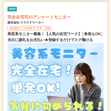
NEW
完全在宅可のアンケートモニター
株式会社 クラウドワーカー
業務委託
登録制
在宅・内職
美容系モニター募集！【人気の在宅ワーク】│単発もOK│
当日に謝礼をお支払い★登録するだけでスグ働ける