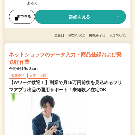
ある方
詳細を見る
後で見る
更新日： 2026/05/12 掲載終了日： 2027/03/31
ネットショップのデータ入力・商品登録および発
送軽作業
合同会社Re Start
業務委託
在宅・内職
【Wワーク歓迎！】副業で月15万円前後を見込めるフリ
マアプリ出品の運用サポート！未経験／在宅OK