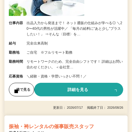
仕事内容
出品入力から発送まで！ ネット通販の仕組みが学べる◎ ＼2
0〜40代の男性が活躍中／ 「毎月の給料に“あと少し”プラス
したい！」 ⇒そんな〈目標〉を…
給与
完全出来高制
勤務地
ご自宅 ※フルリモート勤務
勤務時間
リモートワークのため、完全自由シフトです！ 詳細はお問い
合わせください。 ＜会社営…
応募資格
＼経験・資格・学歴いっさい不問！／
詳細を見る
後で見る
更新日： 2026/07/17 掲載終了日： 2026/08/26
振袖・袴レンタルの催事販売スタッフ