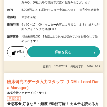
案件や、弊社以外の場所で実施する案件もございます…
給与
5,000円以上（1回のモニター参加につき） ※完全出来高制
勤務地
東京都全域
勤務時間
9：00～17：00（モニター内容により異なります） 好きな時
間＆タイミングで勤務OK！…
応募資格
治験未経験OK 18歳以上であれば初めての方も安心して始
められます！
詳細を見る
後で見る
更新日： 2026/07/21 掲載終了日： 2026/11/13
臨床研究のデータ入力スタッフ（LDM：Local Dat
a Manager）
株式会社アクセライズ・サイト
業務委託
◆急募◆ 好きな日・頻度で勤務可能！ カルテを読める方