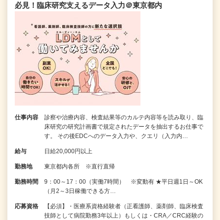
必見！臨床研究支えるデータ入力＠東京都内
仕事内容
診察や治療内容、検査結果等のカルテ内容等を読み取り、臨
床研究の研究計画書で規定されたデータを抽出するお仕事で
す。 その後EDCへのデータ入力や、クエリ（入力内…
給与
日給20,000円以上
勤務地
東京都内各所 ※直行直帰
勤務時間
9：00～17：00（実働7時間） ※変動有 ★平日週1日～OK
（月2～3日稼働できる方…
応募資格
【必須】・医療系資格経験者（正看護師、薬剤師、臨床検査
技師として病院勤務3年以上）もしくは・CRA／CRC経験の