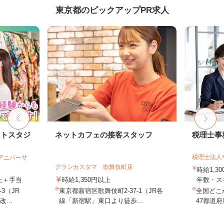
東京都のピックアップPR求人
ォトスタジ
ネットカフェの接客スタッフ
税理士事
税理士法人
社アニバーサ
グランカスタマ 歌舞伎町店
時給1,3
以上＋手当
時給1,350円以上
年数・ス
3（JR
東京都新宿区歌舞伎町2-37-1（JR各
全国どこ
...
線「新宿駅」東口より徒歩...
47都道