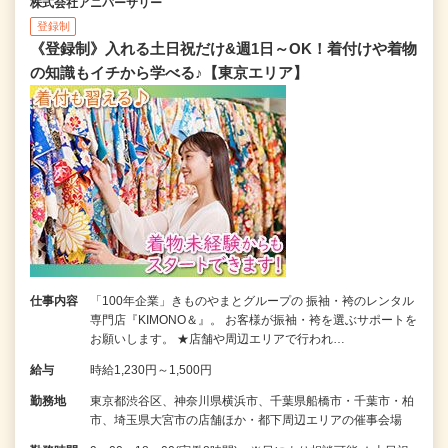
株式会社アニバーサリー
登録制
《登録制》入れる土日祝だけ&週1日～OK！着付けや着物
の知識もイチから学べる♪【東京エリア】
仕事内容
「100年企業」きものやまとグループの 振袖・袴のレンタル
専門店『KIMONO＆』。 お客様が振袖・袴を選ぶサポートを
お願いします。 ★店舗や周辺エリアで行われ…
給与
時給1,230円～1,500円
勤務地
東京都渋谷区、神奈川県横浜市、千葉県船橋市・千葉市・柏
市、埼玉県大宮市の店舗ほか・都下周辺エリアの催事会場