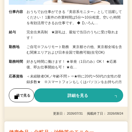
仕事内容
おうちでお仕事ができる『美容系モニター』として活躍して
ください！ 1案件の作業時間は5分〜10分程度。空いた時間
を有効活用できるお仕事です。 ◆【いろん…
給与
完全出来高制 ★謝礼は、最短で当日のうちに受け取れま
す！
勤務地
ご自宅※フルリモート勤務 東京都その他、東京都全域を含
む関東エリアおよび日本全国で勤務可能(在宅OK)
勤務時間
好きな時間に働けます！ ★単発（1日のみ）OK！ ★応募
後、即お仕事開始も可！ ★在…
応募資格
＜未経験者OK／年齢不問＞⇒★特に20代〜50代の女性の登
録多数★ ※スマートフォンもしくはパソコンをお持ちの方
詳細を見る
後で見る
更新日： 2026/07/31 掲載終了日： 2026/08/24