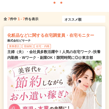
7
1
-
7
全
件中
件を表示
化粧品などに関する在宅調査員・在宅モニター
株式会社ビサーチ
業務委託
登録制
在宅・内職
主婦（夫）・会社員多数活躍中！人気の在宅ワーク♪扶養
内勤務・Wワーク・副業OK！隙間時間に◎@東京都