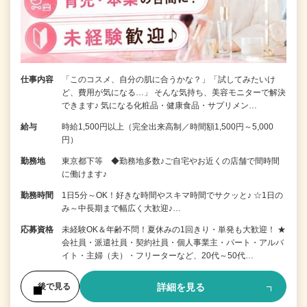
仕事内容
「このコスメ、自分の肌に合うかな？」「試してみたいけ
ど、費用が気になる…」 そんな気持ち、美容モニターで解決
できます♪ 気になる化粧品・健康食品・サプリメン…
給与
時給1,500円以上（完全出来高制／時間額1,500円～5,000
円）
勤務地
東京都下等 ◆勤務地多数♪ご自宅やお近くの店舗で間時間
に働けます♪
勤務時間
1日5分～OK！好きな時間やスキマ時間でサクッと♪ ☆1日の
み～中長期まで幅広く大歓迎♪…
応募資格
未経験OK＆年齢不問！夏休みの1回きり・単発も大歓迎！ ★
会社員・派遣社員・契約社員・個人事業主・パート・アルバ
イト・主婦（夫）・フリーターなど、20代～50代…
詳細を見る
後で見る