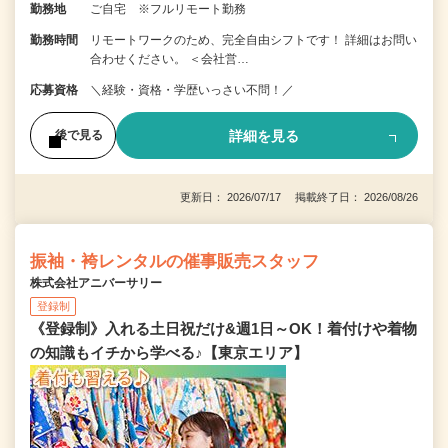
勤務地
ご自宅 ※フルリモート勤務
勤務時間
リモートワークのため、完全自由シフトです！ 詳細はお問い
合わせください。 ＜会社営…
応募資格
＼経験・資格・学歴いっさい不問！／
詳細を見る
後で見る
更新日： 2026/07/17 掲載終了日： 2026/08/26
振袖・袴レンタルの催事販売スタッフ
株式会社アニバーサリー
登録制
《登録制》入れる土日祝だけ&週1日～OK！着付けや着物
の知識もイチから学べる♪【東京エリア】