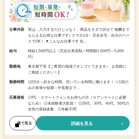
仕事内容
実は…入力するだけじゃなく、商品をタダで試せて 報酬まで
もらえるお得な仕事です♪ スマホ1台・完全在宅・自分のペー
スでOK！ ▼こんなお仕事です 化…
給与
時給1,500円以上（完全出来高制／時間額1,500円～5,000
円）
勤務地
東京都下等【ご希望の地域でオシゴトできます♪ お気軽に
ご相談ください！】
勤務時間
1日5分～好きな時間、空いている時間に働けます！ ☆1回の
みの単発や短期～中長期まで…
応募資格
◎PC・スマートフォンをお持ちの方（※アンケートに必要
なため） ◎未経験者大歓迎！ ◎20代、30代、40代、50代の
女性の登録多数 ◎年齢不問
詳細を見る
後で見る