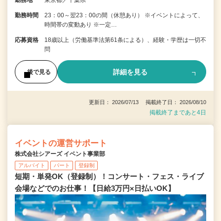
勤務地
東京都／千葉県
勤務時間
23：00～翌23：00の間（休憩あり） ※イベントによって、
時間帯の変動あり ※一定…
応募資格
18歳以上（労働基準法第61条による）、経験・学歴は一切不
問
詳細を見る
後で見る
更新日： 2026/07/13 掲載終了日： 2026/08/10
掲載終了まであと4日
イベントの運営サポート
株式会社シアーズ イベント事業部
アルバイト
パート
登録制
短期・単発OK（登録制）！コンサート・フェス・ライブ
会場などでのお仕事！【日給3万円×日払いOK】