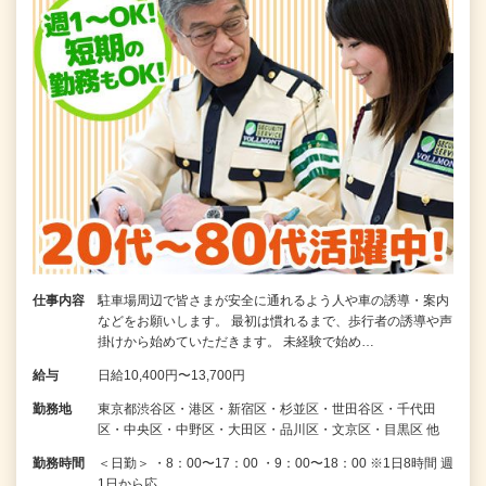
仕事内容
駐車場周辺で皆さまが安全に通れるよう人や車の誘導・案内
などをお願いします。 最初は慣れるまで、歩行者の誘導や声
掛けから始めていただきます。 未経験で始め…
給与
日給10,400円〜13,700円
勤務地
東京都渋谷区・港区・新宿区・杉並区・世田谷区・千代田
区・中央区・中野区・大田区・品川区・文京区・目黒区 他
勤務時間
＜日勤＞ ・8：00〜17：00 ・9：00〜18：00 ※1日8時間 週
1日から応…