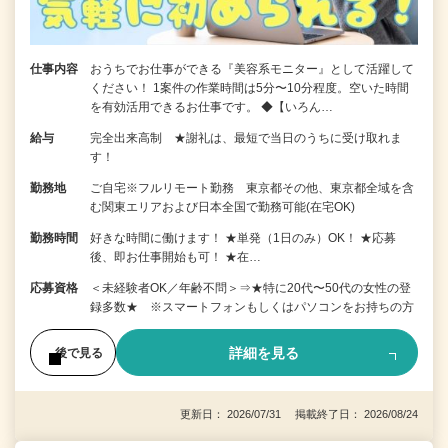
仕事内容
おうちでお仕事ができる『美容系モニター』として活躍して
ください！ 1案件の作業時間は5分〜10分程度。空いた時間
を有効活用できるお仕事です。 ◆【いろん…
給与
完全出来高制 ★謝礼は、最短で当日のうちに受け取れま
す！
勤務地
ご自宅※フルリモート勤務 東京都その他、東京都全域を含
む関東エリアおよび日本全国で勤務可能(在宅OK)
勤務時間
好きな時間に働けます！ ★単発（1日のみ）OK！ ★応募
後、即お仕事開始も可！ ★在…
応募資格
＜未経験者OK／年齢不問＞⇒★特に20代〜50代の女性の登
録多数★ ※スマートフォンもしくはパソコンをお持ちの方
詳細を見る
後で見る
更新日： 2026/07/31 掲載終了日： 2026/08/24