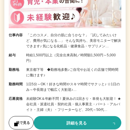
仕事内容
「このコスメ、自分の肌に合うかな？」「試してみたいけ
ど、費用が気になる…」 そんな気持ち、美容モニターで解決
できます♪ 気になる化粧品・健康食品・サプリメン…
給与
時給1,500円以上（完全出来高制／時間額1,500円～5,000
円）
勤務地
東京都下等 ◆勤務地多数♪ご自宅やお近くの店舗で間時間
に働けます♪
勤務時間
1日5分～OK！好きな時間やスキマ時間でサクッと♪ ☆1日の
み～中長期まで幅広く大歓迎♪…
応募資格
未経験OK＆年齢不問！夏休みの1回きり・単発も大歓迎！ ★
会社員・派遣社員・契約社員・個人事業主・パート・アルバ
イト・主婦（夫）・フリーターなど、20代～50代…
詳細を見る
後で見る