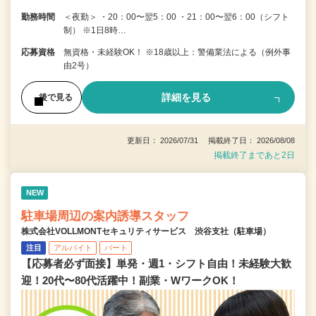
勤務時間
＜夜勤＞ ・20：00〜翌5：00 ・21：00〜翌6：00（シフト
制） ※1日8時…
応募資格
無資格・未経験OK！ ※18歳以上：警備業法による（例外事
由2号）
詳細を見る
後で見る
更新日： 2026/07/31 掲載終了日： 2026/08/08
掲載終了まであと2日
NEW
駐車場周辺の案内誘導スタッフ
株式会社VOLLMONTセキュリティサービス 渋谷支社（駐車場）
注目
アルバイト
パート
【応募者必ず面接】単発・週1・シフト自由！未経験大歓
迎！20代〜80代活躍中！副業・WワークOK！