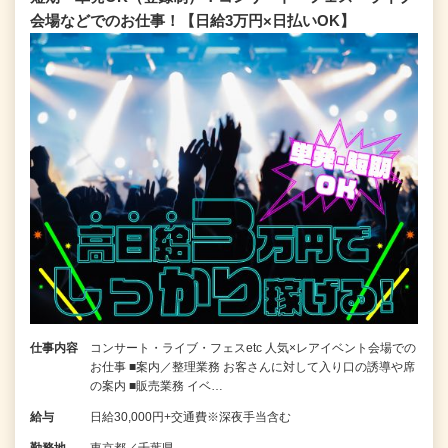
会場などでのお仕事！【日給3万円×日払いOK】
仕事内容
コンサート・ライブ・フェスetc 人気×レアイベント会場での
お仕事 ■案内／整理業務 お客さんに対して入り口の誘導や席
の案内 ■販売業務 イベ…
給与
日給30,000円+交通費※深夜手当含む