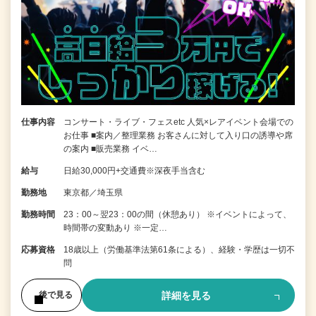
仕事内容
コンサート・ライブ・フェスetc 人気×レアイベント会場での
お仕事 ■案内／整理業務 お客さんに対して入り口の誘導や席
の案内 ■販売業務 イベ…
給与
日給30,000円+交通費※深夜手当含む
勤務地
東京都／埼玉県
勤務時間
23：00～翌23：00の間（休憩あり） ※イベントによって、
時間帯の変動あり ※一定…
応募資格
18歳以上（労働基準法第61条による）、経験・学歴は一切不
問
詳細を見る
後で見る