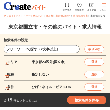
後で見る
閲覧履歴
会員登録
メニュー
クリエイトバイト・パート求人TOP
＞
東京都
＞
東京都23区外
＞
東京都国立市
＞
東京都国立市・そ
東京都国立市・その他のバイト・求人情報
検索条件の設定
絞り込む
エリア
東京都23区外(国立市)
選択
職種
指定しない
選択
条件
ひげ・ネイル・ピアスOK
選択
15
検索条件を保存
全
件ヒットしました