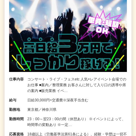
仕事内容
コンサート・ライブ・フェスetc 人気×レアイベント会場での
お仕事 ■案内／整理業務 お客さんに対して入り口の誘導や席
の案内 ■販売業務 イベ…
給与
日給30,000円+交通費※深夜手当含む
勤務地
東京都／神奈川県
勤務時間
23：00～翌23：00の間（休憩あり） ※イベントによって、
時間帯の変動あり ※一定…
応募資格
18歳以上（労働基準法第61条による）、経験・学歴は一切不