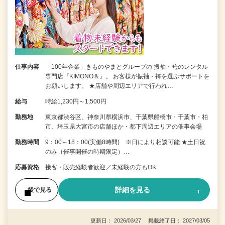
仕事内容
「100年企業」きものやまとグループの 振袖・袴のレンタル
専門店『KIMONO＆』。 お客様が振袖・袴を選ぶサポートを
お願いします。 ★店舗や周辺エリアで行われ…
給与
時給1,230円～1,500円
勤務地
東京都渋谷区、神奈川県横浜市、千葉県船橋市・千葉市・柏
市、埼玉県大宮市の店舗ほか・都下周辺エリアの催事会場
勤務時間
9：00～18：00(実働8時間) ※日により相談可能 ★土日祝
のみ（催事開催の時期限定）…
応募資格
接客・販売経験者歓迎／未経験の方もOK
詳細を見る
後で見る
更新日： 2026/03/27 掲載終了日： 2027/03/05