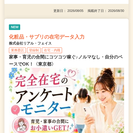
更新日： 2026/08/05 掲載終了日： 2026/08/30
NEW
化粧品・サプリの在宅データ入力
株式会社リアル・フェイス
業務委託
登録制
在宅・内職
家事・育児の合間にコツコツ稼ぐ♪ノルマなし・自分のペ
ースでOK！〈東京都〉