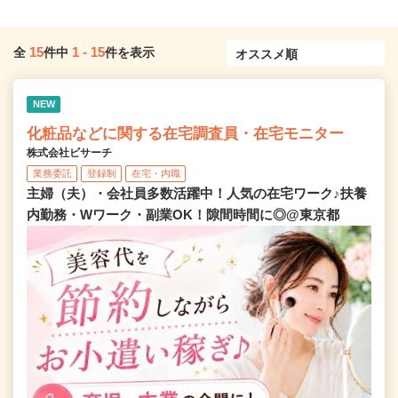
15
1
-
15
全
件中
件を表示
NEW
化粧品などに関する在宅調査員・在宅モニター
株式会社ビサーチ
業務委託
登録制
在宅・内職
主婦（夫）・会社員多数活躍中！人気の在宅ワーク♪扶養
内勤務・Wワーク・副業OK！隙間時間に◎@東京都