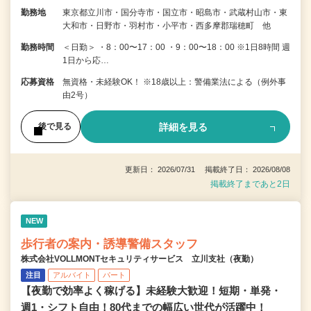
勤務地
東京都立川市・国分寺市・国立市・昭島市・武蔵村山市・東
大和市・日野市・羽村市・小平市・西多摩郡瑞穂町 他
勤務時間
＜日勤＞ ・8：00〜17：00 ・9：00〜18：00 ※1日8時間 週
1日から応…
応募資格
無資格・未経験OK！ ※18歳以上：警備業法による（例外事
由2号）
詳細を見る
後で見る
更新日： 2026/07/31 掲載終了日： 2026/08/08
掲載終了まであと2日
NEW
歩行者の案内・誘導警備スタッフ
株式会社VOLLMONTセキュリティサービス 立川支社（夜勤）
注目
アルバイト
パート
【夜勤で効率よく稼げる】未経験大歓迎！短期・単発・
週1・シフト自由！80代までの幅広い世代が活躍中！