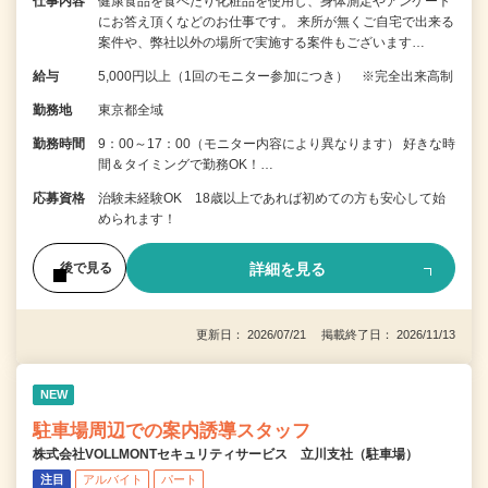
仕事内容
健康食品を食べたり化粧品を使用し、身体測定やアンケート
にお答え頂くなどのお仕事です。 来所が無くご自宅で出来る
案件や、弊社以外の場所で実施する案件もございます…
給与
5,000円以上（1回のモニター参加につき） ※完全出来高制
勤務地
東京都全域
勤務時間
9：00～17：00（モニター内容により異なります） 好きな時
間＆タイミングで勤務OK！…
応募資格
治験未経験OK 18歳以上であれば初めての方も安心して始
められます！
詳細を見る
後で見る
更新日： 2026/07/21 掲載終了日： 2026/11/13
NEW
駐車場周辺での案内誘導スタッフ
株式会社VOLLMONTセキュリティサービス 立川支社（駐車場）
注目
アルバイト
パート