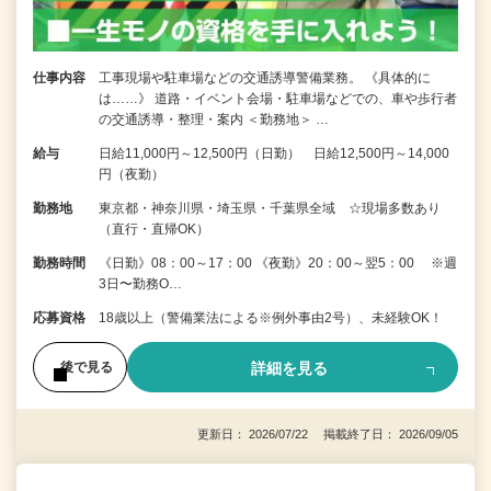
仕事内容
工事現場や駐車場などの交通誘導警備業務。 《具体的に
は……》 道路・イベント会場・駐車場などでの、車や歩行者
の交通誘導・整理・案内 ＜勤務地＞ …
給与
日給11,000円～12,500円（日勤） 日給12,500円～14,000
円（夜勤）
勤務地
東京都・神奈川県・埼玉県・千葉県全域 ☆現場多数あり
（直行・直帰OK）
勤務時間
《日勤》08：00～17：00 《夜勤》20：00～翌5：00 ※週
3日〜勤務O…
応募資格
18歳以上（警備業法による※例外事由2号）、未経験OK！
詳細を見る
後で見る
更新日： 2026/07/22 掲載終了日： 2026/09/05