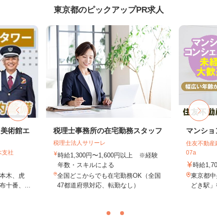
東京都のピックアップPR求人
・美術館エ
税理士事務所の在宅勤務スタッフ
マンショ
税理士法人サリーレ
住友不動産建
木支社
07a
時給1,300円〜1,600円以上 ※経験
年数・スキルによる
時給1,7
本木、虎
全国どこからでも在宅勤務OK（全国
東京都中
十番、...
47都道府県対応、転勤なし）
どき駅」