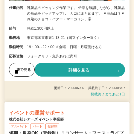
仕事内容
乳製品のピッキング作業です。 伝票を確認しながら、乳製品
の商品をピックアップし、カゴにまとめます。 ▼商品は？▼
冷蔵のチョコ・バター・マーガリン、常…
給与
時給1,300円以上
勤務地
東京都国立市泉1-13-21（国立インター近く）
勤務時間
19：00～22：00 ※金曜・日曜・月曜働ける方
応募資格
フォークリフト免許あれば尚可
詳細を見る
後で見る
更新日： 2026/07/06 掲載終了日： 2026/08/07
掲載終了まであと1日
イベントの運営サポート
株式会社シアーズ イベント事業部
アルバイト
パート
登録制
短期・単発OK（登録制）！コンサート・フェス・ライブ