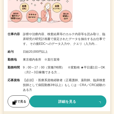
仕事内容
診察や治療内容、検査結果等のカルテ内容等を読み取り、臨
床研究の研究計画書で規定されたデータを抽出するお仕事で
す。 その後EDCへのデータ入力や、クエリ（入力内…
給与
日給20,000円以上
勤務地
東京都内各所 ※直行直帰
勤務時間
9：00～17：00（実働7時間） ※変動有 ★平日週1日～OK
（月2～3日稼働できる方…
応募資格
【必須】・医療系資格経験者（正看護師、薬剤師、臨床検査
技師として病院勤務3年以上）もしくは・CRA／CRC経験の
ある方
詳細を見る
後で見る