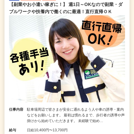
【副業やお小遣い稼ぎに！】 週1日～OKなので副業・ダ
ブルワークや扶養内で働くのに最適！直行直帰ＯＫ
仕事内容
駐車場周辺で皆さまが安全に通れるよう人や車の誘導・案内
などをお願いします。 最初は慣れるまで、歩行者の誘導や声
掛けから始めていただきます。 未経験で始め…
給与
日給10,400円〜13,700円