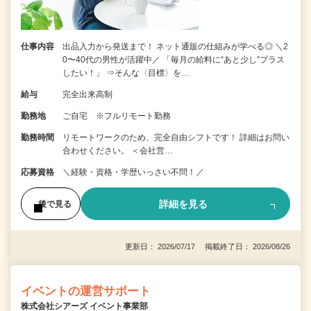
仕事内容
出品入力から発送まで！ ネット通販の仕組みが学べる◎ ＼2
0〜40代の男性が活躍中／ 「毎月の給料に“あと少し”プラス
したい！」 ⇒そんな〈目標〉を…
給与
完全出来高制
勤務地
ご自宅 ※フルリモート勤務
勤務時間
リモートワークのため、完全自由シフトです！ 詳細はお問い
合わせください。 ＜会社営…
応募資格
＼経験・資格・学歴いっさい不問！／
詳細を見る
後で見る
更新日： 2026/07/17 掲載終了日： 2026/08/26
イベントの運営サポート
株式会社シアーズ イベント事業部