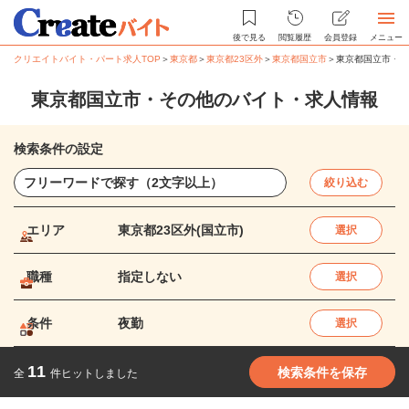
後で見る
閲覧履歴
会員登録
メニュー
クリエイトバイト・パート求人TOP
＞
東京都
＞
東京都23区外
＞
東京都国立市
＞
東京都国立市・そ
東京都国立市・その他のバイト・求人情報
検索条件の設定
絞り込む
エリア
東京都23区外(国立市)
選択
職種
指定しない
選択
条件
夜勤
選択
11
検索条件を保存
全
件ヒットしました