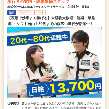
歩行者の案内・誘導警備スタッフ
株式会社VOLLMONTセキュリティサービス 立川支社（夜勤）
注目
アルバイト
パート
【夜勤で効率よく稼げる】未経験大歓迎！短期・単発・
週1・シフト自由！80代までの幅広い世代が活躍中！
仕事内容
皆さまが安全に通れるよう人や車の誘導・案内などをお願い
します。 最初は慣れるまで、歩行者の誘導や声掛けから始め