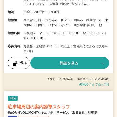
ていただきます。 未経験で始めた方がほとん…
給与
日給12,200円〜13,700円
勤務地
東京都立川市・国分寺市・国立市・昭島市・武蔵村山市・東
大和市・日野市・羽村市・小平市・西多摩郡瑞穂町 他
勤務時間
＜夜勤＞ ・20：00〜翌5：00 ・21：00〜翌6：00（シフト
制） ※1日8時…
応募資格
無資格・未経験OK！ ※18歳以上：警備業法による（例外事
由2号）
詳細を見る
後で見る
更新日： 2026/07/31 掲載終了日： 2026/08/08
掲載終了まであと1日
NEW
駐車場周辺の案内誘導スタッフ
株式会社VOLLMONTセキュリティサービス 渋谷支社（駐車場）