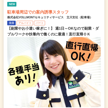
NEW
駐車場周辺での案内誘導スタッフ
株式会社VOLLMONTセキュリティサービス 立川支社（駐車場）
注目
アルバイト
パート
【副業やお小遣い稼ぎに！】 週1日～OKなので副業・ダ
ブルワークや扶養内で働くのに最適！直行直帰ＯＫ