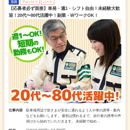
注目
アルバイト
パート
【応募者必ず面接】単発・週1・シフト自由！未経験大歓
迎！20代〜80代活躍中！副業・WワークOK！
仕事内容
駐車場周辺で皆さまが安全に通れるよう人や車の誘導・案内
などをお願いします。 最初は慣れるまで、歩行者の誘導や声
掛けから始めていただきます。 未経験で始め…