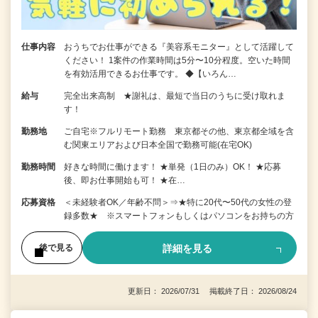
仕事内容
おうちでお仕事ができる『美容系モニター』として活躍して
ください！ 1案件の作業時間は5分〜10分程度。空いた時間
を有効活用できるお仕事です。 ◆【いろん…
給与
完全出来高制 ★謝礼は、最短で当日のうちに受け取れま
す！
勤務地
ご自宅※フルリモート勤務 東京都その他、東京都全域を含
む関東エリアおよび日本全国で勤務可能(在宅OK)
勤務時間
好きな時間に働けます！ ★単発（1日のみ）OK！ ★応募
後、即お仕事開始も可！ ★在…
応募資格
＜未経験者OK／年齢不問＞⇒★特に20代〜50代の女性の登
録多数★ ※スマートフォンもしくはパソコンをお持ちの方
詳細を見る
後で見る
更新日： 2026/07/31 掲載終了日： 2026/08/24