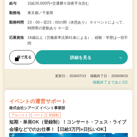
給与
日給30,000円+交通費※深夜手当含む
勤務地
東京都／千葉県
勤務時間
23：00～翌23：00の間（休憩あり） ※イベントによって、
時間帯の変動あり ※一定…
応募資格
18歳以上（労働基準法第61条による）、経験・学歴は一切不
問
詳細を見る
後で見る
更新日： 2026/07/13 掲載終了日： 2026/08/10
掲載終了まであと3日
イベントの運営サポート
株式会社シアーズ イベント事業部
アルバイト
パート
登録制
短期・単発OK（登録制）！コンサート・フェス・ライブ
会場などでのお仕事！【日給3万円×日払いOK】