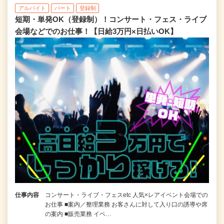
アルバイト
パート
登録制
短期・単発OK（登録制）！コンサート・フェス・ライブ
会場などでのお仕事！【日給3万円×日払いOK】
仕事内容
コンサート・ライブ・フェスetc 人気×レアイベント会場での
お仕事 ■案内／整理業務 お客さんに対して入り口の誘導や席
の案内 ■販売業務 イベ…