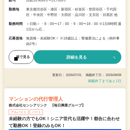
給与
日給10,400円〜13,700円
勤務地
東京都渋谷区・港区・新宿区・杉並区・世田谷区・千代田
区・中央区・中野区・大田区・品川区・文京区・目黒区 他
勤務時間
＜日勤＞ ・8：00〜17：00 ・9：00〜18：00 ※1日8時間 週
1日から応…
応募資格
無資格・未経験OK！ ※18歳以上：警備業法による（例外事
由2号）
詳細を見る
後で見る
更新日： 2026/07/31 掲載終了日： 2026/08/08
掲載終了まであと1日
マンションの代行管理人
株式会社センシアリンク 【毎日興業グループ】
アルバイト
パート
未経験の方でもOK！シニア世代も活躍中！都合に合わせ
て勤務OK！登録のみもOK！