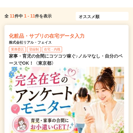
11
1
-
11
全
件中
件を表示
化粧品・サプリの在宅データ入力
株式会社リアル・フェイス
業務委託
登録制
在宅・内職
家事・育児の合間にコツコツ稼ぐ♪ノルマなし・自分のペ
ースでOK！〈東京都〉