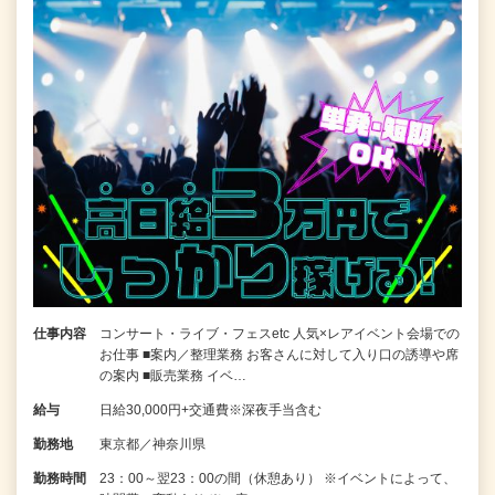
仕事内容
コンサート・ライブ・フェスetc 人気×レアイベント会場での
お仕事 ■案内／整理業務 お客さんに対して入り口の誘導や席
の案内 ■販売業務 イベ…
給与
日給30,000円+交通費※深夜手当含む
勤務地
東京都／神奈川県
勤務時間
23：00～翌23：00の間（休憩あり） ※イベントによって、