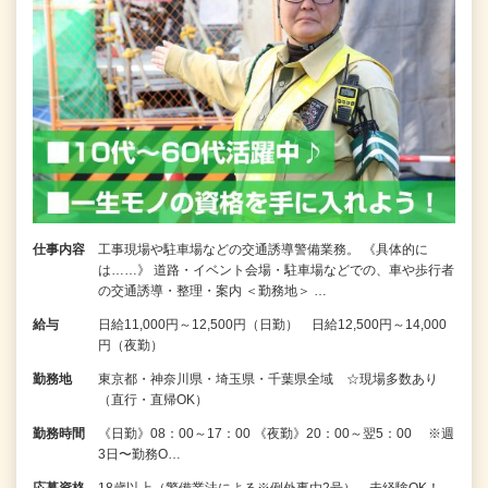
仕事内容
工事現場や駐車場などの交通誘導警備業務。 《具体的に
は……》 道路・イベント会場・駐車場などでの、車や歩行者
の交通誘導・整理・案内 ＜勤務地＞ …
給与
日給11,000円～12,500円（日勤） 日給12,500円～14,000
円（夜勤）
勤務地
東京都・神奈川県・埼玉県・千葉県全域 ☆現場多数あり
（直行・直帰OK）
勤務時間
《日勤》08：00～17：00 《夜勤》20：00～翌5：00 ※週
3日〜勤務O…
応募資格
18歳以上（警備業法による※例外事由2号）、未経験OK！