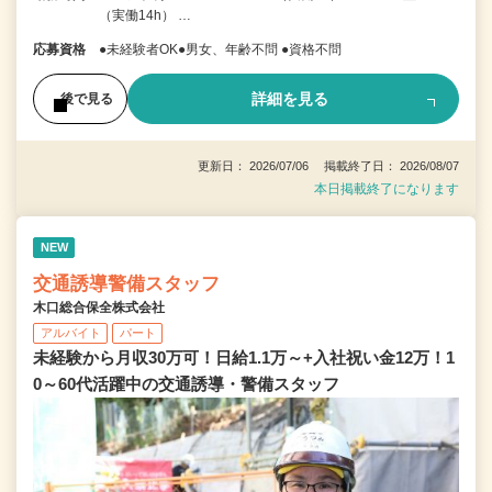
（実働14h） …
応募資格
●未経験者OK●男女、年齢不問 ●資格不問
詳細を見る
後で見る
更新日： 2026/07/06 掲載終了日： 2026/08/07
本日掲載終了になります
NEW
交通誘導警備スタッフ
木口総合保全株式会社
アルバイト
パート
未経験から月収30万可！日給1.1万～+入社祝い金12万！1
0～60代活躍中の交通誘導・警備スタッフ