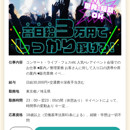
仕事内容
コンサート・ライブ・フェスetc 人気×レアイベント会場での
お仕事 ■案内／整理業務 お客さんに対して入り口の誘導や席
の案内 ■販売業務 イベ…
給与
日給30,000円+交通費※深夜手当含む
勤務地
東京都／埼玉県
勤務時間
23：00～翌23：00の間（休憩あり） ※イベントによって、
時間帯の変動あり ※一定…
応募資格
18歳以上（労働基準法第61条による）、経験・学歴は一切不
問