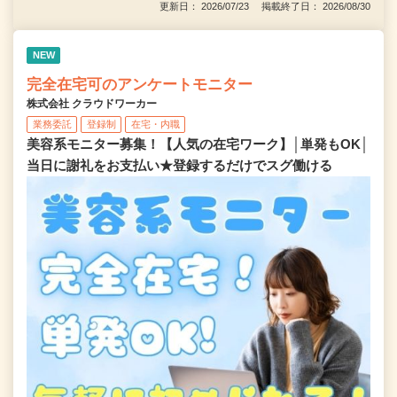
更新日： 2026/07/23 掲載終了日： 2026/08/30
NEW
完全在宅可のアンケートモニター
株式会社 クラウドワーカー
業務委託
登録制
在宅・内職
美容系モニター募集！【人気の在宅ワーク】│単発もOK│
当日に謝礼をお支払い★登録するだけでスグ働ける