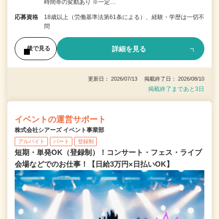
時間帯の変動あり ※一定…
応募資格
18歳以上（労働基準法第61条による）、経験・学歴は一切不
問
詳細を見る
後で見る
更新日： 2026/07/13 掲載終了日： 2026/08/10
掲載終了まであと3日
イベントの運営サポート
株式会社シアーズ イベント事業部
アルバイト
パート
登録制
短期・単発OK（登録制）！コンサート・フェス・ライブ
会場などでのお仕事！【日給3万円×日払いOK】