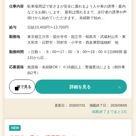
仕事内容
駐車場周辺で皆さまが安全に通れるよう人や車の誘導・案内
などをお願いします。 最初は慣れるまで、歩行者の誘導や声
掛けから始めていただきます。 未経験で始め…
給与
日給10,400円〜13,700円
勤務地
東京都立川市・国分寺市・国立市・昭島市・武蔵村山市・東
大和市・日野市・羽村市・小平市・西多摩郡瑞穂町 他
勤務時間
＜日勤＞ ・8：00〜17：00 ・9：00〜18：00 ※1日8時間 週
1日から応…
応募資格
無資格・未経験OK！ ※18歳以上：警備業法による（例外事
由2号）
詳細を見る
後で見る
更新日： 2026/07/31 掲載終了日： 2026/08/08
掲載終了まであと1日
NEW