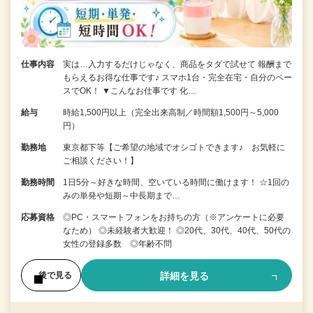
仕事内容
実は…入力するだけじゃなく、商品をタダで試せて 報酬まで
もらえるお得な仕事です♪ スマホ1台・完全在宅・自分のペー
スでOK！ ▼こんなお仕事です 化…
給与
時給1,500円以上（完全出来高制／時間額1,500円～5,000
円）
勤務地
東京都下等【ご希望の地域でオシゴトできます♪ お気軽に
ご相談ください！】
勤務時間
1日5分～好きな時間、空いている時間に働けます！ ☆1回の
みの単発や短期～中長期まで…
応募資格
◎PC・スマートフォンをお持ちの方（※アンケートに必要
なため） ◎未経験者大歓迎！ ◎20代、30代、40代、50代の
女性の登録多数 ◎年齢不問
詳細を見る
後で見る