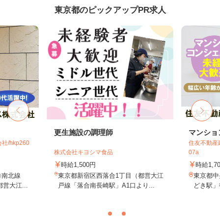
東京都のピックアップPR求人
更生施設の調理師
マンショ
hkp260
住友不動産建
株式会社キヨシマ食品
07a
時給1,500円
時給1,7
ロ南北線
東京都新宿区西落合1丁目（都営大江
東京都中
営大江...
戸線「落合南長崎駅」A1口より...
どき駅」