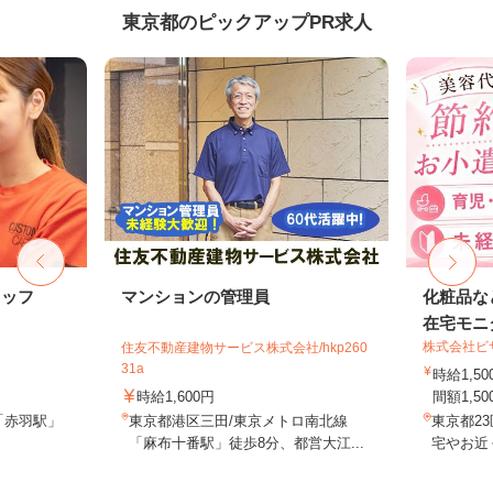
東京都のピックアップPR求人
タッフ
マンションの管理員
化粧品な
在宅モニ
株式会社ビ
住友不動産建物サービス株式会社/hkp260
31a
時給1,
時給1,600円
間額1,500
「赤羽駅」
東京都港区三田/東京メトロ南北線
東京都2
「麻布十番駅」徒歩8分、都営大江...
宅やお近