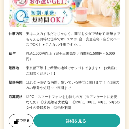
仕事内容
実は…入力するだけじゃなく、商品をタダで試せて 報酬まで
もらえるお得な仕事です♪ スマホ1台・完全在宅・自分のペー
スでOK！ ▼こんなお仕事です 化…
給与
時給1,500円以上（完全出来高制／時間額1,500円～5,000
円）
勤務地
東京都下等【ご希望の地域でオシゴトできます♪ お気軽に
ご相談ください！】
勤務時間
1日5分～好きな時間、空いている時間に働けます！ ☆1回の
みの単発や短期～中長期まで…
応募資格
◎PC・スマートフォンをお持ちの方（※アンケートに必要
なため） ◎未経験者大歓迎！ ◎20代、30代、40代、50代の
女性の登録多数 ◎年齢不問
詳細を見る
後で見る