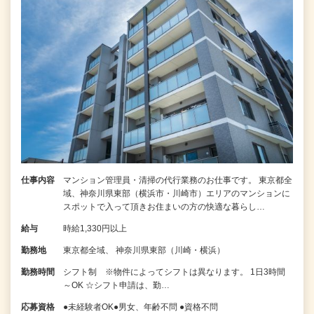
仕事内容
マンション管理員・清掃の代行業務のお仕事です。 東京都全
域、神奈川県東部（横浜市・川崎市）エリアのマンションに
スポットで入って頂きお住まいの方の快適な暮らし…
給与
時給1,330円以上
勤務地
東京都全域、 神奈川県東部（川崎・横浜）
勤務時間
シフト制 ※物件によってシフトは異なります。 1日3時間
～OK ☆シフト申請は、勤…
応募資格
●未経験者OK●男女、年齢不問 ●資格不問