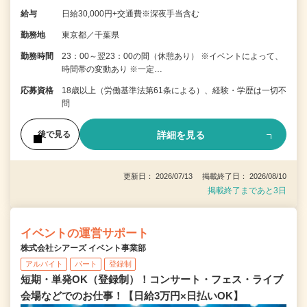
給与
日給30,000円+交通費※深夜手当含む
勤務地
東京都／千葉県
勤務時間
23：00～翌23：00の間（休憩あり） ※イベントによって、
時間帯の変動あり ※一定…
応募資格
18歳以上（労働基準法第61条による）、経験・学歴は一切不
問
詳細を見る
後で見る
更新日： 2026/07/13 掲載終了日： 2026/08/10
掲載終了まであと3日
イベントの運営サポート
株式会社シアーズ イベント事業部
アルバイト
パート
登録制
短期・単発OK（登録制）！コンサート・フェス・ライブ
会場などでのお仕事！【日給3万円×日払いOK】