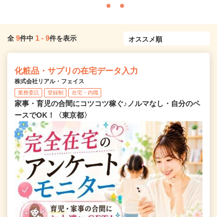
9
1
-
9
全
件中
件を表示
化粧品・サプリの在宅データ入力
株式会社リアル・フェイス
業務委託
登録制
在宅・内職
家事・育児の合間にコツコツ稼ぐ♪ノルマなし・自分のペ
ースでOK！〈東京都〉