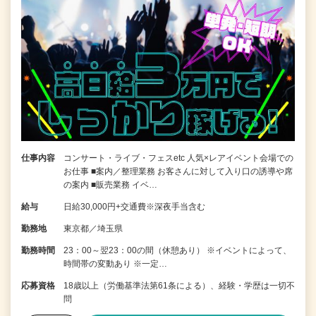
仕事内容
コンサート・ライブ・フェスetc 人気×レアイベント会場での
お仕事 ■案内／整理業務 お客さんに対して入り口の誘導や席
の案内 ■販売業務 イベ…
給与
日給30,000円+交通費※深夜手当含む
勤務地
東京都／埼玉県
勤務時間
23：00～翌23：00の間（休憩あり） ※イベントによって、
時間帯の変動あり ※一定…
応募資格
18歳以上（労働基準法第61条による）、経験・学歴は一切不
問