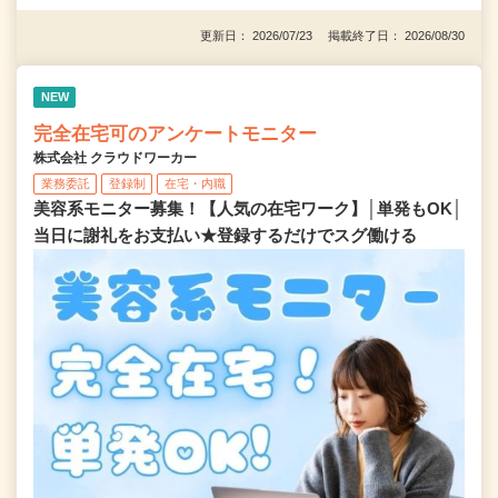
更新日： 2026/07/23 掲載終了日： 2026/08/30
NEW
完全在宅可のアンケートモニター
株式会社 クラウドワーカー
業務委託
登録制
在宅・内職
美容系モニター募集！【人気の在宅ワーク】│単発もOK│
当日に謝礼をお支払い★登録するだけでスグ働ける