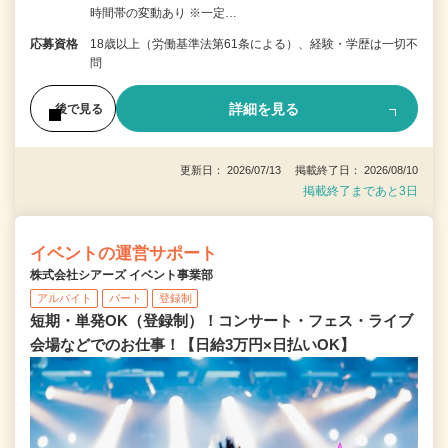
時間帯の変動あり ※一定…
応募資格
18歳以上（労働基準法第61条による）、経験・学歴は一切不
問
詳細を見る
後で見る
更新日： 2026/07/13 掲載終了日： 2026/08/10
掲載終了まであと3日
イベントの運営サポート
株式会社シアーズ イベント事業部
アルバイト
パート
登録制
短期・単発OK（登録制）！コンサート・フェス・ライブ
会場などでのお仕事！【日給3万円×日払いOK】