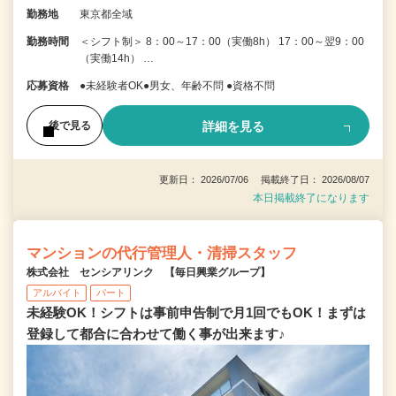
勤務地
東京都全域
勤務時間
＜シフト制＞ 8：00～17：00（実働8h） 17：00～翌9：00
（実働14h） …
応募資格
●未経験者OK●男女、年齢不問 ●資格不問
詳細を見る
後で見る
更新日： 2026/07/06 掲載終了日： 2026/08/07
本日掲載終了になります
マンションの代行管理人・清掃スタッフ
株式会社 センシアリンク 【毎日興業グループ】
アルバイト
パート
未経験OK！シフトは事前申告制で月1回でもOK！まずは
登録して都合に合わせて働く事が出来ます♪