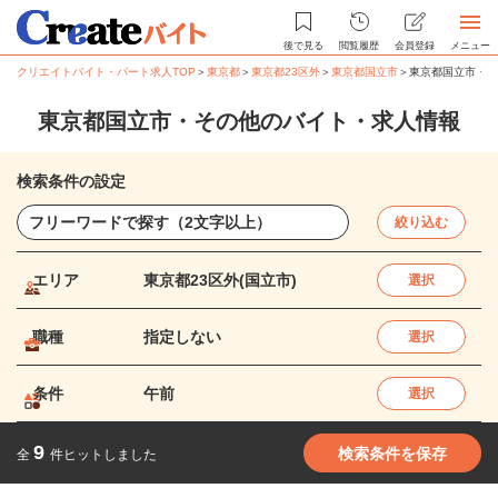
後で見る
閲覧履歴
会員登録
メニュー
クリエイトバイト・パート求人TOP
＞
東京都
＞
東京都23区外
＞
東京都国立市
＞
東京都国立市・そ
東京都国立市・その他のバイト・求人情報
検索条件の設定
絞り込む
エリア
東京都23区外(国立市)
選択
職種
指定しない
選択
条件
午前
選択
9
検索条件を保存
全
件ヒットしました