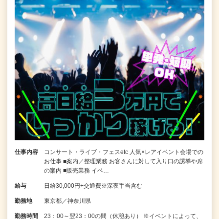
仕事内容
コンサート・ライブ・フェスetc 人気×レアイベント会場での
お仕事 ■案内／整理業務 お客さんに対して入り口の誘導や席
の案内 ■販売業務 イベ…
給与
日給30,000円+交通費※深夜手当含む
勤務地
東京都／神奈川県
勤務時間
23：00～翌23：00の間（休憩あり） ※イベントによって、