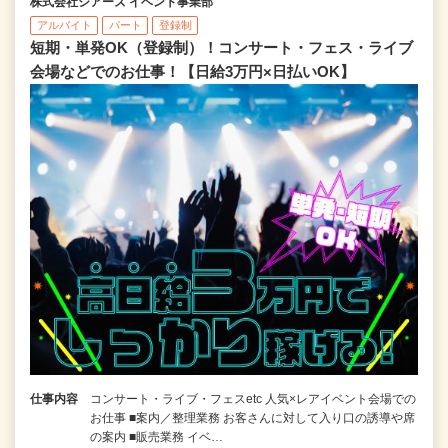
株式会社シアーズ イベント事業部
アルバイト
パート
登録制
短期・単発OK（登録制）！コンサート・フェス・ライブ
会場などでのお仕事！【日給3万円×日払いOK】
仕事内容
コンサート・ライブ・フェスetc 人気×レアイベント会場での
お仕事 ■案内／整理業務 お客さんに対して入り口の誘導や席
の案内 ■販売業務 イベ…