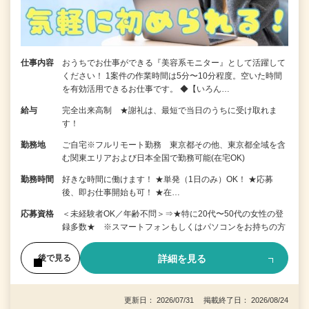
仕事内容
おうちでお仕事ができる『美容系モニター』として活躍して
ください！ 1案件の作業時間は5分〜10分程度。空いた時間
を有効活用できるお仕事です。 ◆【いろん…
給与
完全出来高制 ★謝礼は、最短で当日のうちに受け取れま
す！
勤務地
ご自宅※フルリモート勤務 東京都その他、東京都全域を含
む関東エリアおよび日本全国で勤務可能(在宅OK)
勤務時間
好きな時間に働けます！ ★単発（1日のみ）OK！ ★応募
後、即お仕事開始も可！ ★在…
応募資格
＜未経験者OK／年齢不問＞⇒★特に20代〜50代の女性の登
録多数★ ※スマートフォンもしくはパソコンをお持ちの方
詳細を見る
後で見る
更新日： 2026/07/31 掲載終了日： 2026/08/24