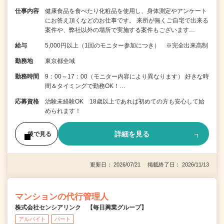
仕事内容
健康食品を食べたり化粧品を使用し、身体測定やアンケート
にお答え頂くなどのお仕事です。 来所が無くご自宅で出来る
案件や、弊社以外の場所で実施する案件もございます…
給与
5,000円以上（1回のモニター参加につき） ※完全出来高制
勤務地
東京都全域
勤務時間
9：00～17：00（モニター内容により異なります） 好きな時
間＆タイミングで勤務OK！…
応募資格
治験未経験OK 18歳以上であれば初めての方も安心して始
められます！
詳細を見る
後で見る
更新日： 2026/07/21 掲載終了日： 2026/11/13
マンションの代行管理人
株式会社センシアリンク 【毎日興業グループ】
アルバイト
パート