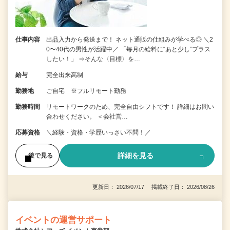
仕事内容
出品入力から発送まで！ ネット通販の仕組みが学べる◎ ＼2
0〜40代の男性が活躍中／ 「毎月の給料に“あと少し”プラス
したい！」 ⇒そんな〈目標〉を…
給与
完全出来高制
勤務地
ご自宅 ※フルリモート勤務
勤務時間
リモートワークのため、完全自由シフトです！ 詳細はお問い
合わせください。 ＜会社営…
応募資格
＼経験・資格・学歴いっさい不問！／
詳細を見る
後で見る
更新日： 2026/07/17 掲載終了日： 2026/08/26
イベントの運営サポート