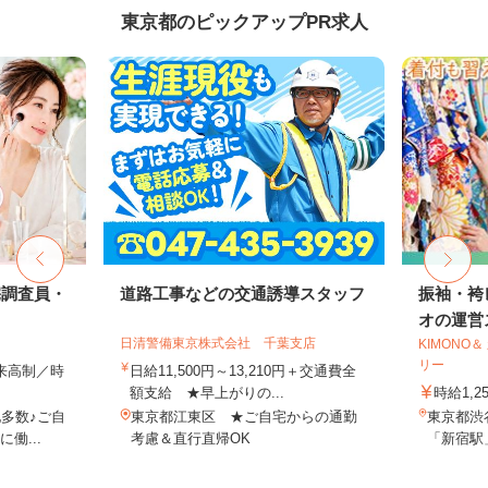
東京都のピックアップPR求人
宅調査員・
道路工事などの交通誘導スタッフ
振袖・袴
オの運営ス
日清警備東京株式会社 千葉支店
KIMONO
リー
出来高制／時
日給11,500円～13,210円＋交通費全
額支給 ★早上がりの...
時給1,2
多数♪ご自
東京都江東区 ★ご自宅からの通勤
東京都渋谷
働...
考慮＆直行直帰OK
「新宿駅