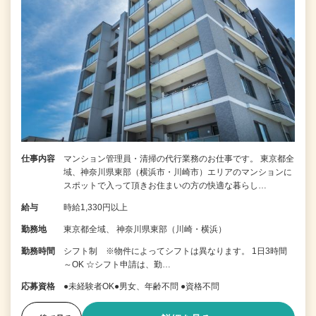
仕事内容
マンション管理員・清掃の代行業務のお仕事です。 東京都全
域、神奈川県東部（横浜市・川崎市）エリアのマンションに
スポットで入って頂きお住まいの方の快適な暮らし…
給与
時給1,330円以上
勤務地
東京都全域、 神奈川県東部（川崎・横浜）
勤務時間
シフト制 ※物件によってシフトは異なります。 1日3時間
～OK ☆シフト申請は、勤…
応募資格
●未経験者OK●男女、年齢不問 ●資格不問