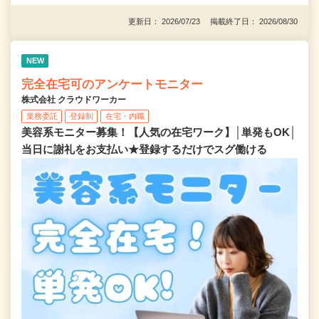
更新日： 2026/07/23 掲載終了日： 2026/08/30
NEW
完全在宅可のアンケートモニター
株式会社 クラウドワーカー
業務委託
登録制
在宅・内職
美容系モニター募集！【人気の在宅ワーク】│単発もOK│
当日に謝礼をお支払い★登録するだけでスグ働ける