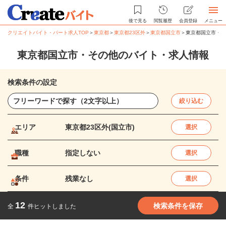
後で見る
閲覧履歴
会員登録
メニュー
クリエイトバイト・パート求人TOP
＞
東京都
＞
東京都23区外
＞
東京都国立市
＞
東京都国立市・そ
東京都国立市・その他のバイト・求人情報
検索条件の設定
絞り込む
エリア
東京都23区外(国立市)
選択
職種
指定しない
選択
条件
残業なし
選択
12
検索条件を保存
全
件ヒットしました