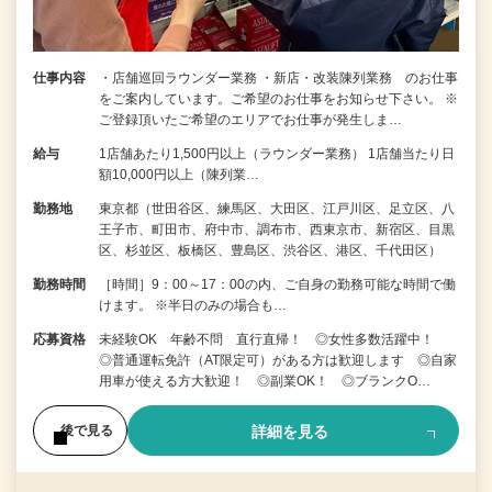
仕事内容
・店舗巡回ラウンダー業務 ・新店・改装陳列業務 のお仕事
をご案内しています。ご希望のお仕事をお知らせ下さい。 ※
ご登録頂いたご希望のエリアでお仕事が発生しま…
給与
1店舗あたり1,500円以上（ラウンダー業務） 1店舗当たり日
額10,000円以上（陳列業…
勤務地
東京都（世田谷区、練馬区、大田区、江戸川区、足立区、八
王子市、町田市、府中市、調布市、西東京市、新宿区、目黒
区、杉並区、板橋区、豊島区、渋谷区、港区、千代田区）
勤務時間
［時間］9：00～17：00の内、ご自身の勤務可能な時間で働
けます。 ※半日のみの場合も…
応募資格
未経験OK 年齢不問 直行直帰！ ◎女性多数活躍中！
◎普通運転免許（AT限定可）がある方は歓迎します ◎自家
用車が使える方大歓迎！ ◎副業OK！ ◎ブランクO…
詳細を見る
後で見る