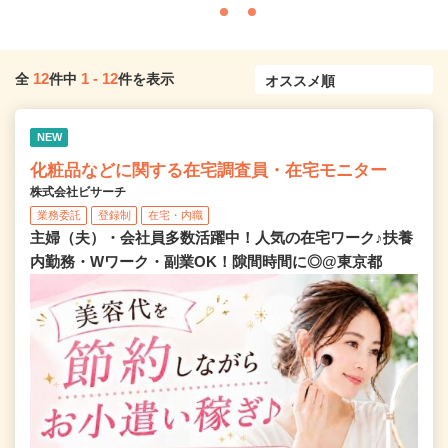
12
1
-
12
全
件中
件を表示
NEW
化粧品などに関する在宅調査員・在宅モニター
株式会社ビサーチ
業務委託
登録制
在宅・内職
主婦（夫）・会社員多数活躍中！人気の在宅ワーク♪扶養
内勤務・Wワーク・副業OK！隙間時間に◎@東京都