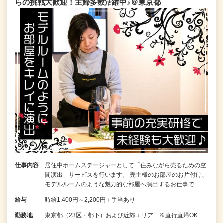
らの挑戦大歓迎！主婦多数活躍中♪＠東京都
仕事内容
居住中ホームステージャーとして「住みながら売るための空
間演出」サービスを行います。 売主様のお部屋のお片付け、
モデルルームのような魅力的な部屋へ演出するお仕事で…
給与
時給1,400円～2,200円＋手当あり
勤務地
東京都（23区・都下）および近郊エリア ※直行直帰OK