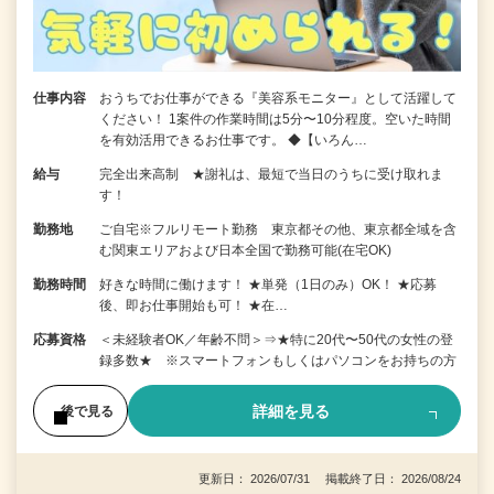
仕事内容
おうちでお仕事ができる『美容系モニター』として活躍して
ください！ 1案件の作業時間は5分〜10分程度。空いた時間
を有効活用できるお仕事です。 ◆【いろん…
給与
完全出来高制 ★謝礼は、最短で当日のうちに受け取れま
す！
勤務地
ご自宅※フルリモート勤務 東京都その他、東京都全域を含
む関東エリアおよび日本全国で勤務可能(在宅OK)
勤務時間
好きな時間に働けます！ ★単発（1日のみ）OK！ ★応募
後、即お仕事開始も可！ ★在…
応募資格
＜未経験者OK／年齢不問＞⇒★特に20代〜50代の女性の登
録多数★ ※スマートフォンもしくはパソコンをお持ちの方
詳細を見る
後で見る
更新日： 2026/07/31 掲載終了日： 2026/08/24