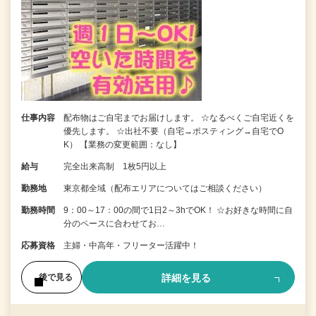
仕事内容
配布物はご自宅までお届けします。 ☆なるべくご自宅近くを
優先します。 ☆出社不要（自宅→ポスティング→自宅でO
K） 【業務の変更範囲：なし】
給与
完全出来高制 1枚5円以上
勤務地
東京都全域（配布エリアについてはご相談ください）
勤務時間
9：00～17：00の間で1日2～3hでOK！ ☆お好きな時間に自
分のペースに合わせてお…
応募資格
主婦・中高年・フリーター活躍中！
詳細を見る
後で見る