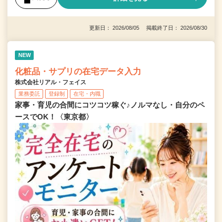
更新日： 2026/08/05 掲載終了日： 2026/08/30
NEW
化粧品・サプリの在宅データ入力
株式会社リアル・フェイス
業務委託
登録制
在宅・内職
家事・育児の合間にコツコツ稼ぐ♪ノルマなし・自分のペ
ースでOK！〈東京都〉