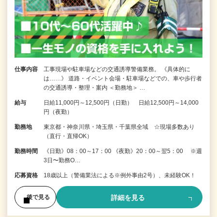
仕事内容
工事現場や駐車場などの交通誘導警備業務。 《具体的に
は……》 道路・イベント会場・駐車場などでの、車や歩行者
の交通誘導・整理・案内 ＜勤務地＞ …
給与
日給11,000円～12,500円（日勤） 日給12,500円～14,000
円（夜勤）
勤務地
東京都・神奈川県・埼玉県・千葉県全域 ☆現場多数あり
（直行・直帰OK）
勤務時間
《日勤》08：00～17：00 《夜勤》20：00～翌5：00 ※週
3日〜勤務O…
応募資格
18歳以上（警備業法による※例外事由2号）、未経験OK！
詳細を見る
後で見る