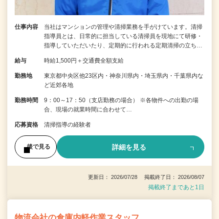
仕事内容
当社はマンションの管理や清掃業務を手がけています。清掃
指導員とは、日常的に担当している清掃員を現地にて研修・
指導していただいたり、定期的に行われる定期清掃の立ち…
給与
時給1,500円＋交通費全額支給
勤務地
東京都中央区他23区内・神奈川県内・埼玉県内・千葉県内な
ど近郊各地
勤務時間
9：00～17：50（支店勤務の場合） ※各物件への出勤の場
合、現場の就業時間に合わせて…
応募資格
清掃指導の経験者
詳細を見る
後で見る
更新日： 2026/07/28 掲載終了日： 2026/08/07
掲載終了まであと1日
物流会社の倉庫内軽作業スタッフ