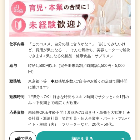
仕事内容
「このコスメ、自分の肌に合うかな？」「試してみたいけ
ど、費用が気になる…」 そんな気持ち、美容モニターで解決
できます♪ 気になる化粧品・健康食品・サプリメン…
給与
時給1,500円以上（完全出来高制／時間額1,500円～5,000
円）
勤務地
東京都下等 ◆勤務地多数♪ご自宅やお近くの店舗で間時間
に働けます♪
勤務時間
1日5分～OK！好きな時間やスキマ時間でサクッと♪ ☆1日の
み～中長期まで幅広く大歓迎♪…
応募資格
未経験OK＆年齢不問！夏休みの1回きり・単発も大歓迎！ ★
会社員・派遣社員・契約社員・個人事業主・パート・アルバ
イト・主婦（夫）・フリーターなど、20代～50代…
詳細を見る
後で見る