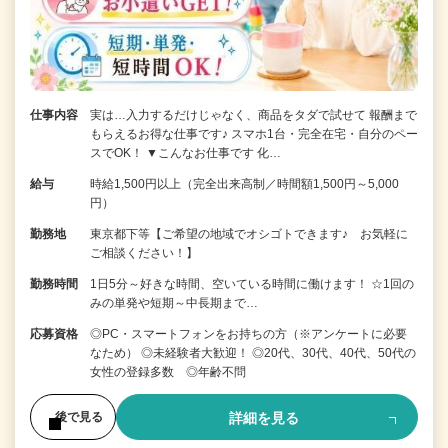
仕事内容
実は…入力するだけじゃなく、商品をタダで試せて 報酬まで
もらえるお得な仕事です♪ スマホ1台・完全在宅・自分のペー
スでOK！ ▼こんなお仕事です 化…
給与
時給1,500円以上（完全出来高制／時間額1,500円～5,000
円）
勤務地
東京都下等【ご希望の地域でオシゴトできます♪ お気軽に
ご相談ください！】
勤務時間
1日5分～好きな時間、空いている時間に働けます！ ☆1回の
みの単発や短期～中長期まで…
応募資格
◎PC・スマートフォンをお持ちの方（※アンケートに必要
なため） ◎未経験者大歓迎！ ◎20代、30代、40代、50代の
女性の登録多数 ◎年齢不問
詳細を見る
後で見る