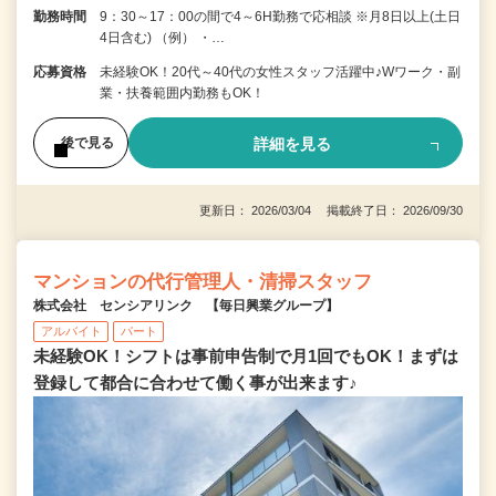
勤務時間
9：30～17：00の間で4～6H勤務で応相談 ※月8日以上(土日
4日含む) （例） ・…
応募資格
未経験OK！20代～40代の女性スタッフ活躍中♪Wワーク・副
業・扶養範囲内勤務もOK！
詳細を見る
後で見る
更新日： 2026/03/04 掲載終了日： 2026/09/30
マンションの代行管理人・清掃スタッフ
株式会社 センシアリンク 【毎日興業グループ】
アルバイト
パート
未経験OK！シフトは事前申告制で月1回でもOK！まずは
登録して都合に合わせて働く事が出来ます♪