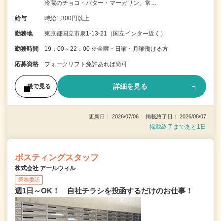
冷蔵のチョコ・バター・マーガリン、常…
給与
時給1,300円以上
勤務地
東京都国立市泉1-13-21（国立インター近く）
勤務時間
19：00～22：00 ※金曜・日曜・月曜働ける方
応募資格
フォークリフト免許あれば尚可
詳細を見る
後で見る
更新日： 2026/07/06 掲載終了日： 2026/08/07
掲載終了まであと1日
ポスティングスタッフ
株式会社 アールウィル
業務委託
週1日～OK！ 自社チラシを投函するだけのお仕事！