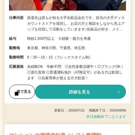
仕事内容
派遣先は誰もが知る大手化粧品会社です。担当の大手ディス
カウントストアを巡回し、お店の方と相談をしながら売上ア
ップを目指して活動をしていきます♪化粧品が好き、メイ…
給与
時給1,500円以上 ※経験・能力を考慮
勤務地
東京都、神奈川県、千葉県、埼玉県
勤務時間
9：30～18：15（フレックスタイム制）
応募資格
未経験OK 年齢不問 ◎女性多数活躍中！◎ブランクOK！
◎直行直帰 ◎普通運転免許（AT限定可）がある方は歓迎し
ます ◎自家用車が使える方大歓迎！
詳細を見る
後で見る
更新日： 2026/07/21 掲載終了日： 2026/08/06
本日掲載終了になります