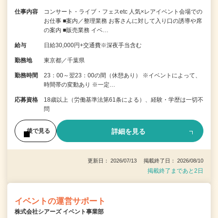
仕事内容
コンサート・ライブ・フェスetc 人気×レアイベント会場での
お仕事 ■案内／整理業務 お客さんに対して入り口の誘導や席
の案内 ■販売業務 イベ…
給与
日給30,000円+交通費※深夜手当含む
勤務地
東京都／千葉県
勤務時間
23：00～翌23：00の間（休憩あり） ※イベントによって、
時間帯の変動あり ※一定…
応募資格
18歳以上（労働基準法第61条による）、経験・学歴は一切不
問
詳細を見る
後で見る
更新日： 2026/07/13 掲載終了日： 2026/08/10
掲載終了まであと2日
イベントの運営サポート
株式会社シアーズ イベント事業部