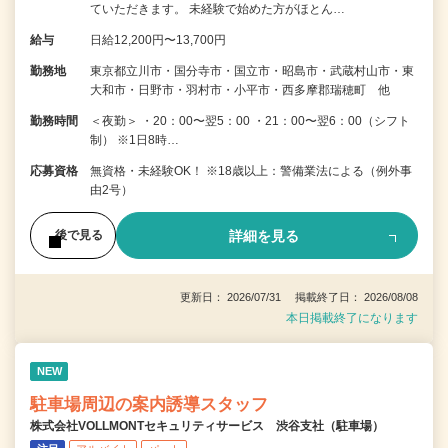
ていただきます。 未経験で始めた方がほとん…
給与
日給12,200円〜13,700円
勤務地
東京都立川市・国分寺市・国立市・昭島市・武蔵村山市・東
大和市・日野市・羽村市・小平市・西多摩郡瑞穂町 他
勤務時間
＜夜勤＞ ・20：00〜翌5：00 ・21：00〜翌6：00（シフト
制） ※1日8時…
応募資格
無資格・未経験OK！ ※18歳以上：警備業法による（例外事
由2号）
詳細を見る
後で見る
更新日： 2026/07/31 掲載終了日： 2026/08/08
本日掲載終了になります
NEW
駐車場周辺の案内誘導スタッフ
株式会社VOLLMONTセキュリティサービス 渋谷支社（駐車場）