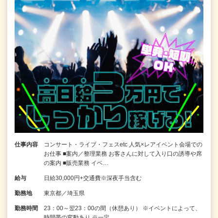
仕事内容
コンサート・ライブ・フェスetc 人気×レアイベント会場での
お仕事 ■案内／整理業務 お客さんに対して入り口の誘導や席
の案内 ■販売業務 イベ…
給与
日給30,000円+交通費※深夜手当含む
勤務地
東京都／埼玉県
勤務時間
23：00～翌23：00の間（休憩あり） ※イベントによって、
時間帯の変動あり ※一定…