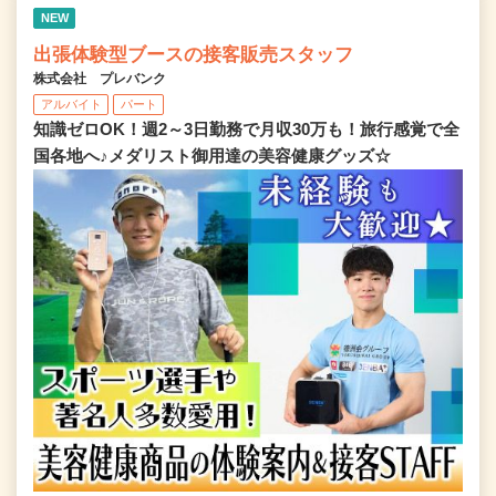
NEW
出張体験型ブースの接客販売スタッフ
株式会社 プレバンク
アルバイト
パート
知識ゼロOK！週2～3日勤務で月収30万も！旅行感覚で全
国各地へ♪メダリスト御用達の美容健康グッズ☆