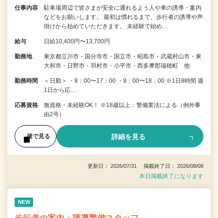
仕事内容
駐車場周辺で皆さまが安全に通れるよう人や車の誘導・案内
などをお願いします。 最初は慣れるまで、歩行者の誘導や声
掛けから始めていただきます。 未経験で始め…
給与
日給10,400円〜13,700円
勤務地
東京都立川市・国分寺市・国立市・昭島市・武蔵村山市・東
大和市・日野市・羽村市・小平市・西多摩郡瑞穂町 他
勤務時間
＜日勤＞ ・8：00〜17：00 ・9：00〜18：00 ※1日8時間 週
1日から応…
応募資格
無資格・未経験OK！ ※18歳以上：警備業法による（例外事
由2号）
詳細を見る
後で見る
更新日： 2026/07/31 掲載終了日： 2026/08/08
本日掲載終了になります
NEW