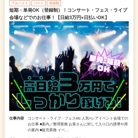
アルバイト
パート
登録制
短期・単発OK（登録制）！コンサート・フェス・ライブ
会場などでのお仕事！【日給3万円×日払いOK】
仕事内容
コンサート・ライブ・フェスetc 人気×レアイベント会場での
お仕事 ■案内／整理業務 お客さんに対して入り口の誘導や席
の案内 ■販売業務 イベ…