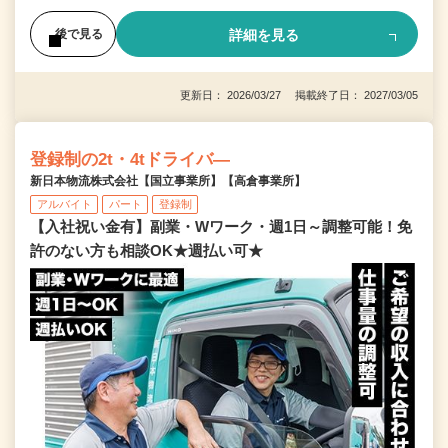
詳細を見る
後で見る
更新日： 2026/03/27 掲載終了日： 2027/03/05
登録制の2t・4tドライバ―
新日本物流株式会社【国立事業所】【高倉事業所】
アルバイト
パート
登録制
【入社祝い金有】副業・Wワーク・週1日～調整可能！免
許のない方も相談OK★週払い可★