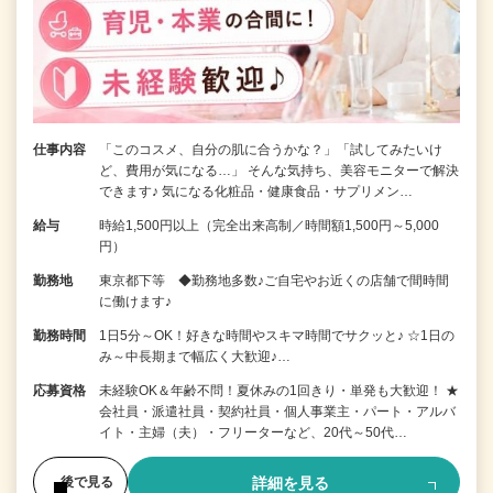
仕事内容
「このコスメ、自分の肌に合うかな？」「試してみたいけ
ど、費用が気になる…」 そんな気持ち、美容モニターで解決
できます♪ 気になる化粧品・健康食品・サプリメン…
給与
時給1,500円以上（完全出来高制／時間額1,500円～5,000
円）
勤務地
東京都下等 ◆勤務地多数♪ご自宅やお近くの店舗で間時間
に働けます♪
勤務時間
1日5分～OK！好きな時間やスキマ時間でサクッと♪ ☆1日の
み～中長期まで幅広く大歓迎♪…
応募資格
未経験OK＆年齢不問！夏休みの1回きり・単発も大歓迎！ ★
会社員・派遣社員・契約社員・個人事業主・パート・アルバ
イト・主婦（夫）・フリーターなど、20代～50代…
詳細を見る
後で見る