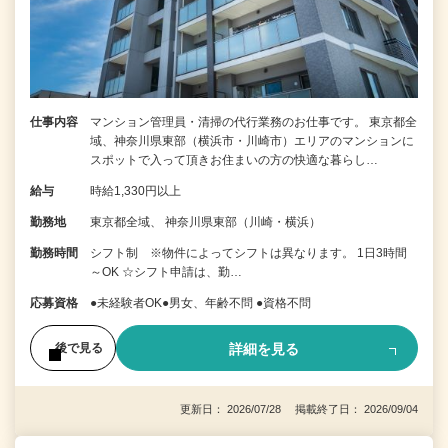
仕事内容
マンション管理員・清掃の代行業務のお仕事です。 東京都全
域、神奈川県東部（横浜市・川崎市）エリアのマンションに
スポットで入って頂きお住まいの方の快適な暮らし…
給与
時給1,330円以上
勤務地
東京都全域、 神奈川県東部（川崎・横浜）
勤務時間
シフト制 ※物件によってシフトは異なります。 1日3時間
～OK ☆シフト申請は、勤…
応募資格
●未経験者OK●男女、年齢不問 ●資格不問
詳細を見る
後で見る
更新日： 2026/07/28 掲載終了日： 2026/09/04