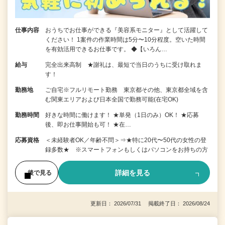
仕事内容
おうちでお仕事ができる『美容系モニター』として活躍して
ください！ 1案件の作業時間は5分〜10分程度。空いた時間
を有効活用できるお仕事です。 ◆【いろん…
給与
完全出来高制 ★謝礼は、最短で当日のうちに受け取れま
す！
勤務地
ご自宅※フルリモート勤務 東京都その他、東京都全域を含
む関東エリアおよび日本全国で勤務可能(在宅OK)
勤務時間
好きな時間に働けます！ ★単発（1日のみ）OK！ ★応募
後、即お仕事開始も可！ ★在…
応募資格
＜未経験者OK／年齢不問＞⇒★特に20代〜50代の女性の登
録多数★ ※スマートフォンもしくはパソコンをお持ちの方
詳細を見る
後で見る
更新日： 2026/07/31 掲載終了日： 2026/08/24