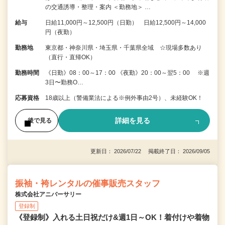
の交通誘導・整理・案内 ＜勤務地＞ …
給与
日給11,000円～12,500円（日勤） 日給12,500円～14,000
円（夜勤）
勤務地
東京都・神奈川県・埼玉県・千葉県全域 ☆現場多数あり
（直行・直帰OK）
勤務時間
《日勤》08：00～17：00 《夜勤》20：00～翌5：00 ※週
3日〜勤務O…
応募資格
18歳以上（警備業法による※例外事由2号）、未経験OK！
詳細を見る
後で見る
更新日： 2026/07/22 掲載終了日： 2026/09/05
振袖・袴レンタルの催事販売スタッフ
株式会社アニバーサリー
登録制
《登録制》入れる土日祝だけ&週1日～OK！着付けや着物