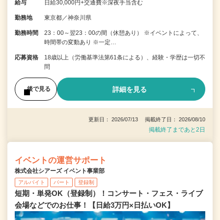
給与
日給30,000円+交通費※深夜手当含む
勤務地
東京都／神奈川県
勤務時間
23：00～翌23：00の間（休憩あり） ※イベントによって、
時間帯の変動あり ※一定…
応募資格
18歳以上（労働基準法第61条による）、経験・学歴は一切不
問
詳細を見る
後で見る
更新日： 2026/07/13 掲載終了日： 2026/08/10
掲載終了まであと2日
イベントの運営サポート
株式会社シアーズ イベント事業部
アルバイト
パート
登録制
短期・単発OK（登録制）！コンサート・フェス・ライブ
会場などでのお仕事！【日給3万円×日払いOK】