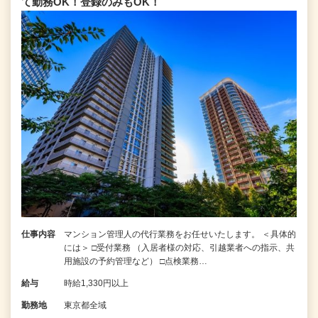
て勤務OK！登録のみもOK！
仕事内容
マンション管理人の代行業務をお任せいたします。 ＜具体的
には＞ □受付業務 （入居者様の対応、引越業者への指示、共
用施設の予約管理など） □点検業務…
給与
時給1,330円以上
勤務地
東京都全域