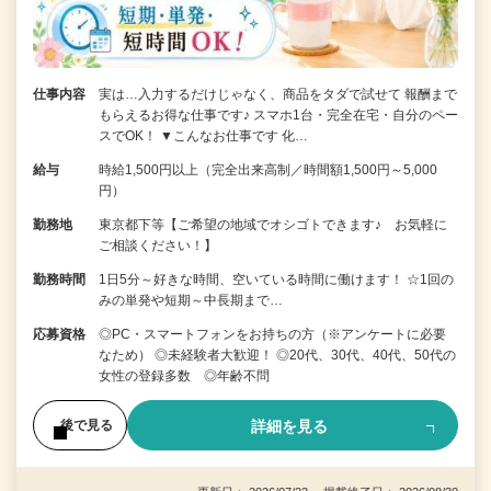
仕事内容
実は…入力するだけじゃなく、商品をタダで試せて 報酬まで
もらえるお得な仕事です♪ スマホ1台・完全在宅・自分のペー
スでOK！ ▼こんなお仕事です 化…
給与
時給1,500円以上（完全出来高制／時間額1,500円～5,000
円）
勤務地
東京都下等【ご希望の地域でオシゴトできます♪ お気軽に
ご相談ください！】
勤務時間
1日5分～好きな時間、空いている時間に働けます！ ☆1回の
みの単発や短期～中長期まで…
応募資格
◎PC・スマートフォンをお持ちの方（※アンケートに必要
なため） ◎未経験者大歓迎！ ◎20代、30代、40代、50代の
女性の登録多数 ◎年齢不問
詳細を見る
後で見る