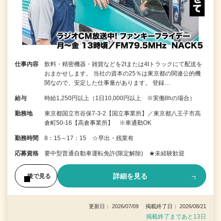
仕事内容
飲料・精密機器・雑貨などを2tまたは4tトラックにて配送を
おまかせします。 当社の資本の25％は東京都の関連公的機
関なので、安定した仕事量があります。 登録…
給与
時給1,250円以上（1日10,000円以上 ※実働8hの場合）
勤務地
東京都国立市谷保7-3-2【国立事業所】／東京都八王子市高
倉町50-16【高倉事業所】 ※車通勤OK
勤務時間
8：15～17：15 ☆早出・残業有
応募資格
要中型普通自動車運転免許(限定解除) ★未経験歓迎
詳細を見る
後で見る
更新日： 2026/07/09 掲載終了日： 2026/08/21
掲載終了まであと13日