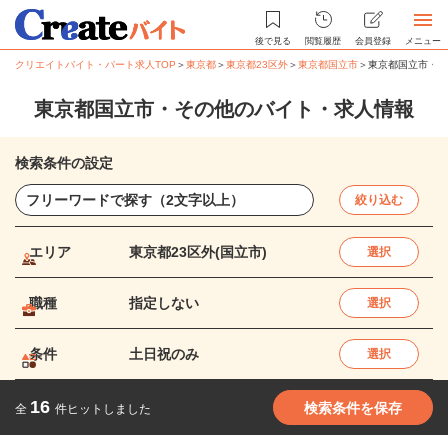
後で見る
閲覧履歴
会員登録
メニュー
クリエイトバイト・パート求人TOP
＞
東京都
＞
東京都23区外
＞
東京都国立市
＞
東京都国立市・そ
東京都国立市・その他のバイト・求人情報
検索条件の設定
絞り込む
エリア
東京都23区外(国立市)
選択
職種
指定しない
選択
条件
土日祝のみ
選択
16
検索条件を保存
全
件ヒットしました