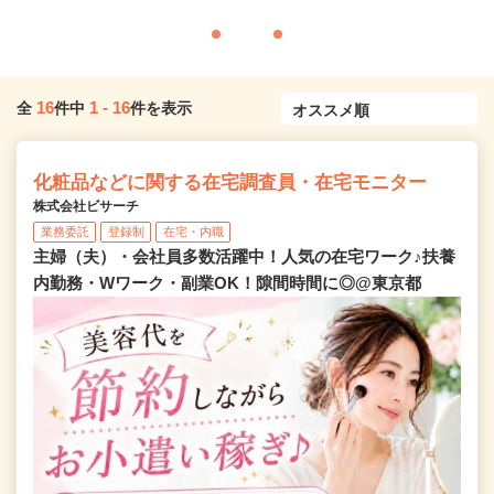
16
1
-
16
全
件中
件を表示
化粧品などに関する在宅調査員・在宅モニター
株式会社ビサーチ
業務委託
登録制
在宅・内職
主婦（夫）・会社員多数活躍中！人気の在宅ワーク♪扶養
内勤務・Wワーク・副業OK！隙間時間に◎@東京都