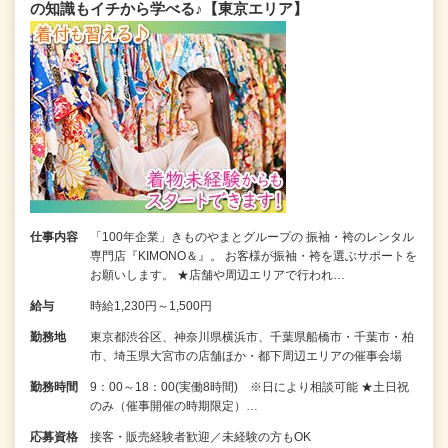
の知識もイチから学べる♪【東京エリア】
仕事内容
「100年企業」きものやまとグループの 振袖・袴のレンタル
専門店『KIMONO＆』。 お客様が振袖・袴を選ぶサポートを
お願いします。 ★店舗や周辺エリアで行われ…
給与
時給1,230円～1,500円
勤務地
東京都渋谷区、神奈川県横浜市、千葉県船橋市・千葉市・柏
市、埼玉県大宮市の店舗ほか・都下周辺エリアの催事会場
勤務時間
9：00～18：00(実働8時間) ※日により相談可能 ★土日祝
のみ（催事開催の時期限定）…
応募資格
接客・販売経験者歓迎／未経験の方もOK