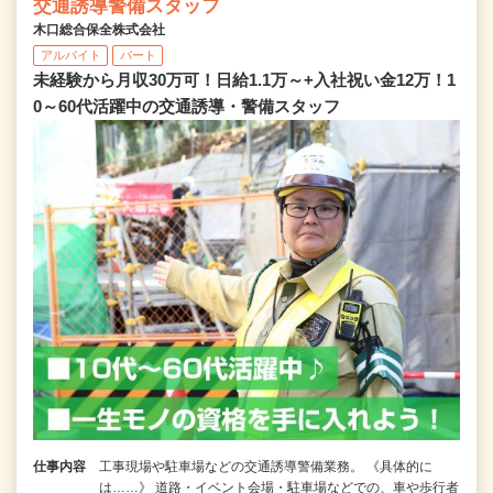
交通誘導警備スタッフ
木口総合保全株式会社
アルバイト
パート
未経験から月収30万可！日給1.1万～+入社祝い金12万！1
0～60代活躍中の交通誘導・警備スタッフ
仕事内容
工事現場や駐車場などの交通誘導警備業務。 《具体的に
は……》 道路・イベント会場・駐車場などでの、車や歩行者