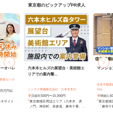
東京都のピックアップPR求人
ターオペレ
六本木ヒルズの展望台・美術館エ
マンショ
リアでの案内警...
お客様センタ
住友不動産建
シンテイ警備株式会社 六本木支社
31a
25万円以
日給9,500円〜15,000円
時給1,6
ルネサイト
東京都港区周辺エリア（六本木、虎
東京都港
ノ門、神谷町、表参道、麻布十番、...
「麻布十番