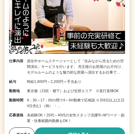
仕事内容
居住中ホームステージャーとして「住みながら売るための空
間演出」サービスを行います。 売主様のお部屋のお片付け、
モデルルームのような魅力的な部屋へ演出するお仕事で…
給与
時給1,400円～2,200円＋手当あり
勤務地
東京都（23区・都下）および近郊エリア ※直行直帰OK
勤務時間
9：30～17：00の間で4～6H勤務で応相談 ※月8日以上(土日
4日含む) （例） ・…
応募資格
未経験OK！20代～40代の女性スタッフ活躍中♪Wワーク・副
業・扶養範囲内勤務もOK！