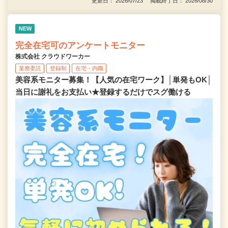
更新日： 2026/07/23 掲載終了日： 2026/08/30
NEW
完全在宅可のアンケートモニター
株式会社 クラウドワーカー
業務委託
登録制
在宅・内職
美容系モニター募集！【人気の在宅ワーク】│単発もOK│
当日に謝礼をお支払い★登録するだけでスグ働ける