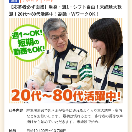
注目
アルバイト
パート
【応募者必ず面接】単発・週1・シフト自由！未経験大歓
迎！20代〜80代活躍中！副業・WワークOK！
仕事内容
駐車場周辺で皆さまが安全に通れるよう人や車の誘導・案内
などをお願いします。 最初は慣れるまで、歩行者の誘導や声
掛けから始めていただきます。 未経験で始め…
給与
日給10,400円〜13,700円