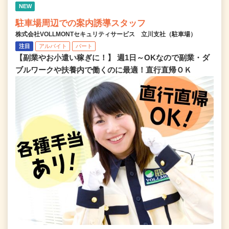
NEW
駐車場周辺での案内誘導スタッフ
株式会社VOLLMONTセキュリティサービス 立川支社（駐車場）
注目
アルバイト
パート
【副業やお小遣い稼ぎに！】 週1日～OKなので副業・ダ
ブルワークや扶養内で働くのに最適！直行直帰ＯＫ