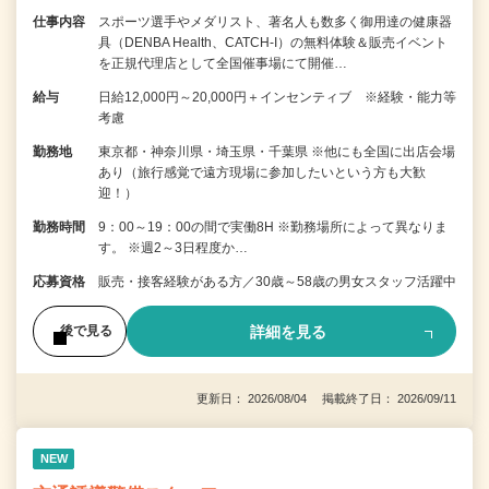
仕事内容
スポーツ選手やメダリスト、著名人も数多く御用達の健康器
具（DENBA Health、CATCH-I）の無料体験＆販売イベント
を正規代理店として全国催事場にて開催…
給与
日給12,000円～20,000円＋インセンティブ ※経験・能力等
考慮
勤務地
東京都・神奈川県・埼玉県・千葉県 ※他にも全国に出店会場
あり（旅行感覚で遠方現場に参加したいという方も大歓
迎！）
勤務時間
9：00～19：00の間で実働8H ※勤務場所によって異なりま
す。 ※週2～3日程度か…
応募資格
販売・接客経験がある方／30歳～58歳の男女スタッフ活躍中
詳細を見る
後で見る
更新日： 2026/08/04 掲載終了日： 2026/09/11
NEW