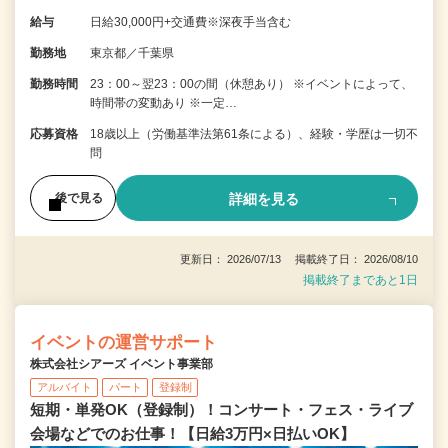
給与
日給30,000円+交通費※深夜手当含む
勤務地
東京都／千葉県
勤務時間
23：00～翌23：00の間（休憩あり） ※イベントによって、
時間帯の変動あり ※一定…
応募資格
18歳以上（労働基準法第61条による）、経験・学歴は一切不
問
詳細を見る
後で見る
更新日： 2026/07/13 掲載終了日： 2026/08/10
掲載終了まであと1日
イベントの運営サポート
株式会社シアーズ イベント事業部
アルバイト
パート
登録制
短期・単発OK（登録制）！コンサート・フェス・ライブ
会場などでのお仕事！【日給3万円×日払いOK】