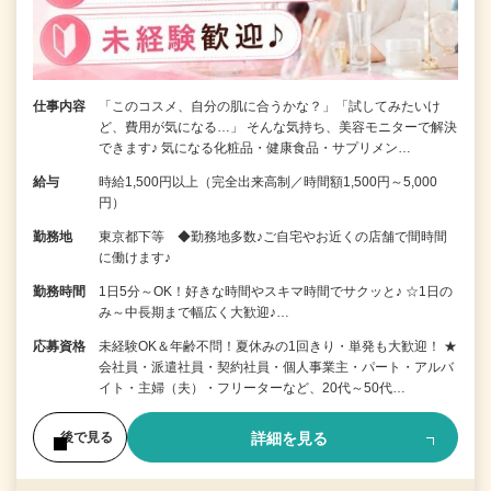
仕事内容
「このコスメ、自分の肌に合うかな？」「試してみたいけ
ど、費用が気になる…」 そんな気持ち、美容モニターで解決
できます♪ 気になる化粧品・健康食品・サプリメン…
給与
時給1,500円以上（完全出来高制／時間額1,500円～5,000
円）
勤務地
東京都下等 ◆勤務地多数♪ご自宅やお近くの店舗で間時間
に働けます♪
勤務時間
1日5分～OK！好きな時間やスキマ時間でサクッと♪ ☆1日の
み～中長期まで幅広く大歓迎♪…
応募資格
未経験OK＆年齢不問！夏休みの1回きり・単発も大歓迎！ ★
会社員・派遣社員・契約社員・個人事業主・パート・アルバ
イト・主婦（夫）・フリーターなど、20代～50代…
詳細を見る
後で見る