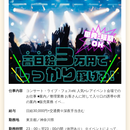
仕事内容
コンサート・ライブ・フェスetc 人気×レアイベント会場での
お仕事 ■案内／整理業務 お客さんに対して入り口の誘導や席
の案内 ■販売業務 イベ…
給与
日給30,000円+交通費※深夜手当含む
勤務地
東京都／神奈川県
勤務時間
23：00～翌23：00の間（休憩あり） ※イベントによって、