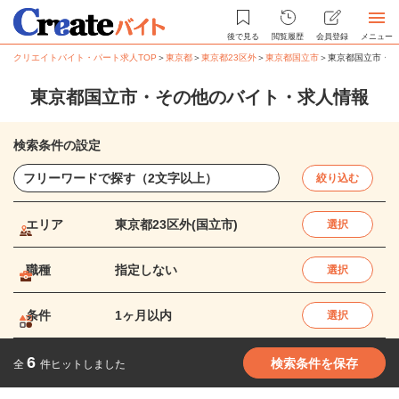
後で見る
閲覧履歴
会員登録
メニュー
クリエイトバイト・パート求人TOP
＞
東京都
＞
東京都23区外
＞
東京都国立市
＞
東京都国立市・そ
東京都国立市・その他のバイト・求人情報
検索条件の設定
絞り込む
エリア
東京都23区外(国立市)
選択
職種
指定しない
選択
条件
1ヶ月以内
選択
6
検索条件を保存
全
件ヒットしました