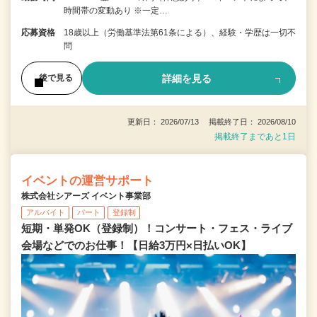
時間帯の変動あり ※一定…
応募資格
18歳以上（労働基準法第61条による）、経験・学歴は一切不
問
詳細を見る
後で見る
更新日： 2026/07/13 掲載終了日： 2026/08/10
掲載終了まであと1日
イベントの運営サポート
株式会社シアーズ イベント事業部
アルバイト
パート
登録制
短期・単発OK（登録制）！コンサート・フェス・ライブ
会場などでのお仕事！【日給3万円×日払いOK】