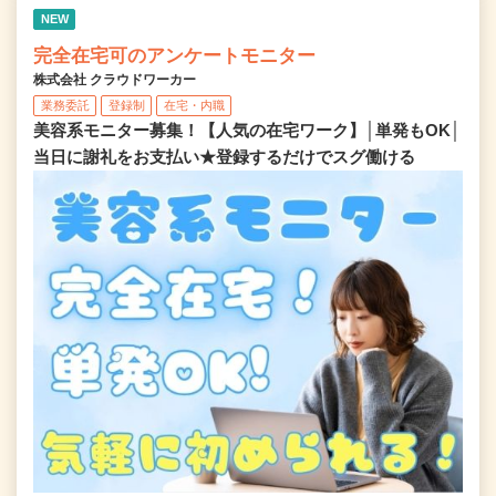
NEW
完全在宅可のアンケートモニター
株式会社 クラウドワーカー
業務委託
登録制
在宅・内職
美容系モニター募集！【人気の在宅ワーク】│単発もOK│
当日に謝礼をお支払い★登録するだけでスグ働ける