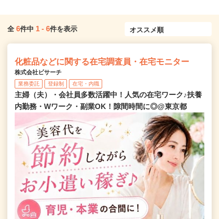
6
1
-
6
全
件中
件を表示
化粧品などに関する在宅調査員・在宅モニター
株式会社ビサーチ
業務委託
登録制
在宅・内職
主婦（夫）・会社員多数活躍中！人気の在宅ワーク♪扶養
内勤務・Wワーク・副業OK！隙間時間に◎@東京都