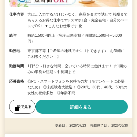
仕事内容
実は…入力するだけじゃなく、商品をタダで試せて 報酬まで
もらえるお得な仕事です♪ スマホ1台・完全在宅・自分のペー
スでOK！ ▼こんなお仕事です 化…
給与
時給1,500円以上（完全出来高制／時間額1,500円～5,000
円）
勤務地
東京都下等【ご希望の地域でオシゴトできます♪ お気軽に
ご相談ください！】
勤務時間
1日5分～好きな時間、空いている時間に働けます！ ☆1回の
みの単発や短期～中長期まで…
応募資格
◎PC・スマートフォンをお持ちの方（※アンケートに必要
なため） ◎未経験者大歓迎！ ◎20代、30代、40代、50代の
女性の登録多数 ◎年齢不問
詳細を見る
後で見る
更新日： 2026/07/23 掲載終了日： 2026/08/30