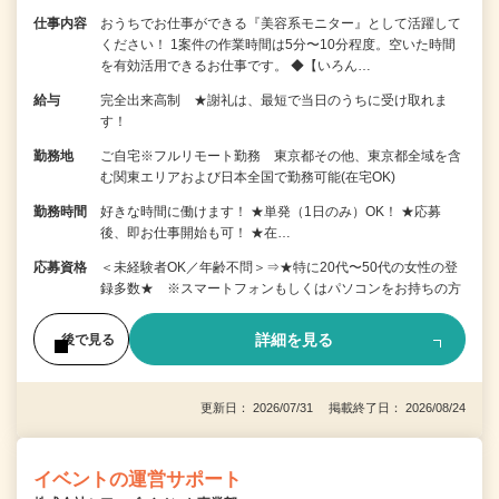
仕事内容
おうちでお仕事ができる『美容系モニター』として活躍して
ください！ 1案件の作業時間は5分〜10分程度。空いた時間
を有効活用できるお仕事です。 ◆【いろん…
給与
完全出来高制 ★謝礼は、最短で当日のうちに受け取れま
す！
勤務地
ご自宅※フルリモート勤務 東京都その他、東京都全域を含
む関東エリアおよび日本全国で勤務可能(在宅OK)
勤務時間
好きな時間に働けます！ ★単発（1日のみ）OK！ ★応募
後、即お仕事開始も可！ ★在…
応募資格
＜未経験者OK／年齢不問＞⇒★特に20代〜50代の女性の登
録多数★ ※スマートフォンもしくはパソコンをお持ちの方
詳細を見る
後で見る
更新日： 2026/07/31 掲載終了日： 2026/08/24
イベントの運営サポート