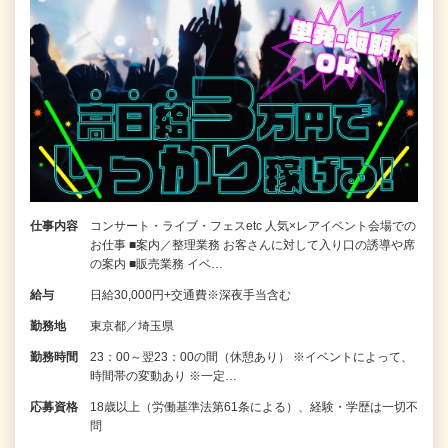
仕事内容
コンサート・ライブ・フェスetc 人気×レアイベント会場での
お仕事 ■案内／整理業務 お客さんに対して入り口の誘導や席
の案内 ■販売業務 イベ…
給与
日給30,000円+交通費※深夜手当含む
勤務地
東京都／埼玉県
勤務時間
23：00～翌23：00の間（休憩あり） ※イベントによって、
時間帯の変動あり ※一定…
応募資格
18歳以上（労働基準法第61条による）、経験・学歴は一切不
問