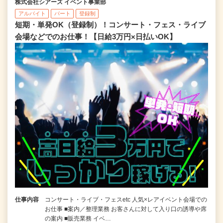
株式会社シアーズ イベント事業部
アルバイト
パート
登録制
短期・単発OK（登録制）！コンサート・フェス・ライブ
会場などでのお仕事！【日給3万円×日払いOK】
仕事内容
コンサート・ライブ・フェスetc 人気×レアイベント会場での
お仕事 ■案内／整理業務 お客さんに対して入り口の誘導や席
の案内 ■販売業務 イベ…