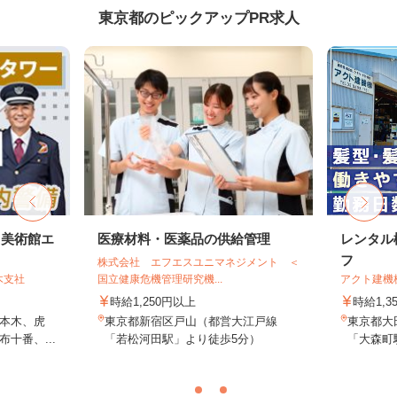
東京都のピックアップPR求人
・美術館エ
医療材料・医薬品の供給管理
レンタル
フ
株式会社 エフエスユニマネジメント ＜
木支社
国立健康危機管理研究機...
アクト建機
時給1,250円以上
時給1,
本木、虎
東京都新宿区戸山（都営大江戸線
東京都大田
十番、...
「若松河田駅」より徒歩5分）
「大森町駅