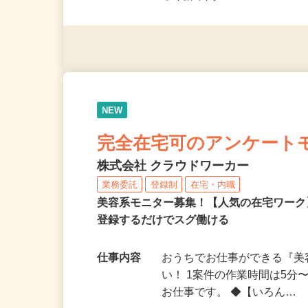
◎未経験者大歓迎！ ◎20代
◎年齢不問
NEW
完全在宅可のアンケート
株式会社 クラウドワーカー
業務委託
登録制
在宅・内職
美容系モニター募集！【人気の在宅ワーク
登録するだけでスグ働ける
仕事内容
おうちでお仕事ができる『