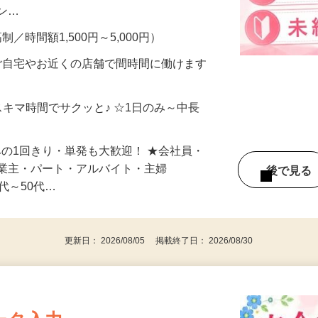
、美容モニターで解決できます♪ 気になる
メン…
制／時間額1,500円～5,000円）
ご自宅やお近くの店舗で間時間に働けます
スキマ時間でサクッと♪ ☆1日のみ～中長
みの1回きり・単発も大歓迎！ ★会社員・
事業主・パート・アルバイト・主婦
後で見
代～50代…
更新日： 2026/08/05 掲載終了日： 2026/08/30