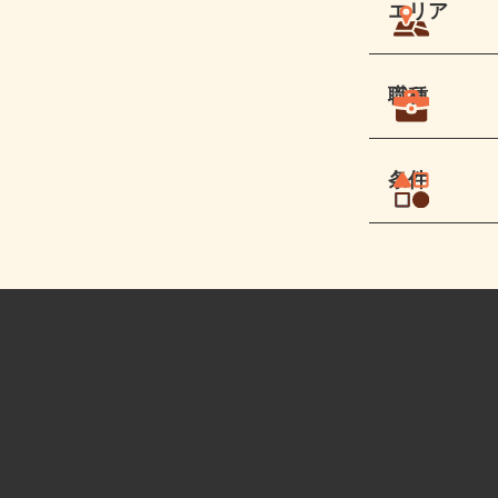
エリア
職種
条件