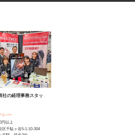
門商社の経理事務スタッ
データ入力スタッフ
株式会社 エフエスユニマネジメント
マグエバー
＜本社 企画本部＞
,500円以上
時給1,230円以上