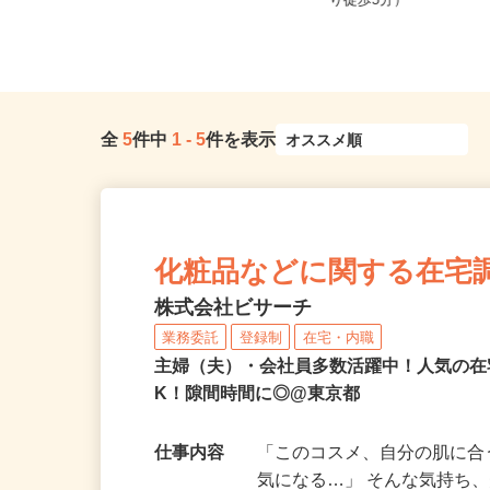
東京都渋谷区千駄ヶ谷5-1-10-304
東京都港区芝浦（JR線
（「千駄ヶ谷駅」徒歩2分...
り徒歩5分）
全
5
件中
1
-
5
件を表示
化粧品などに関する在宅
株式会社ビサーチ
業務委託
登録制
在宅・内職
主婦（夫）・会社員多数活躍中！人気の在
K！隙間時間に◎@東京都
仕事内容
「このコスメ、自分の肌に