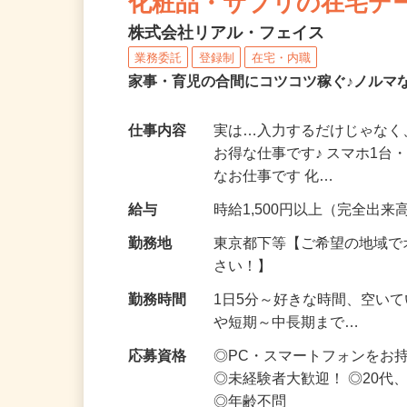
化粧品・サプリの在宅デ
株式会社リアル・フェイス
業務委託
登録制
在宅・内職
家事・育児の合間にコツコツ稼ぐ♪ノルマ
仕事内容
実は…入力するだけじゃなく
お得な仕事です♪ スマホ1台
なお仕事です 化…
給与
時給1,500円以上（完全出来高
勤務地
東京都下等【ご希望の地域で
さい！】
勤務時間
1日5分～好きな時間、空い
や短期～中長期まで…
応募資格
◎PC・スマートフォンをお