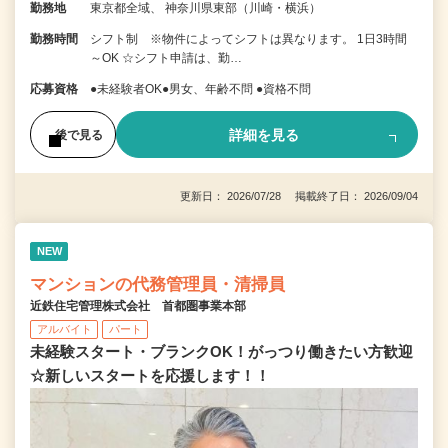
勤務地
東京都全域、 神奈川県東部（川崎・横浜）
勤務時間
シフト制 ※物件によってシフトは異なります。 1日3時間
～OK ☆シフト申請は、勤…
応募資格
●未経験者OK●男女、年齢不問 ●資格不問
詳細を見る
後で見る
更新日： 2026/07/28 掲載終了日： 2026/09/04
NEW
マンションの代務管理員・清掃員
近鉄住宅管理株式会社 首都圏事業本部
アルバイト
パート
未経験スタート・ブランクOK！がっつり働きたい方歓迎
☆新しいスタートを応援します！！