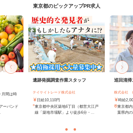
東京都のピックアップPR求人
フ
遺跡発掘調査作業スタッフ
巡回清掃
テイケイトレード株式会社
株式会社 
2ヶ月間は時
日給10,110円
時給2,0
 アーバンド
東京都中央区築地6丁目（都営大江戸
東京都内
.
線「築地市場駅」より徒歩6分・...
葉県内の