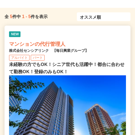
5
1
-
5
全
件中
件を表示
NEW
マンションの代行管理人
株式会社センシアリンク 【毎日興業グループ】
アルバイト
パート
未経験の方でもOK！シニア世代も活躍中！都合に合わせ
て勤務OK！登録のみもOK！