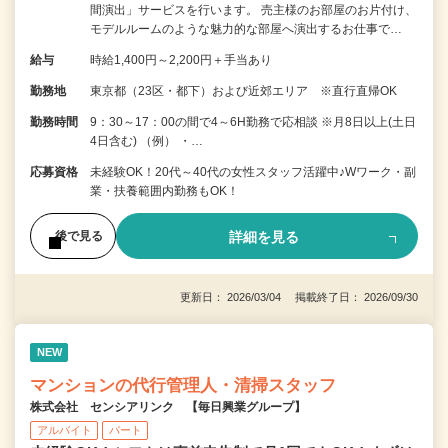
間演出」サービスを行います。 売主様のお部屋のお片付け、
モデルルームのような魅力的な部屋へ演出するお仕事で…
給与
時給1,400円～2,200円＋手当あり
勤務地
東京都（23区・都下）および近郊エリア ※直行直帰OK
勤務時間
9：30～17：00の間で4～6H勤務で応相談 ※月8日以上(土日
4日含む) （例） ・…
応募資格
未経験OK！20代～40代の女性スタッフ活躍中♪Wワーク・副
業・扶養範囲内勤務もOK！
詳細を見る
後で見る
更新日： 2026/03/04 掲載終了日： 2026/09/30
NEW
マンションの代行管理人・清掃スタッフ
株式会社 センシアリンク 【毎日興業グループ】
アルバイト
パート