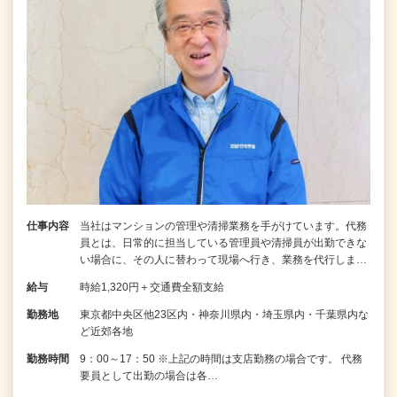
仕事内容
当社はマンションの管理や清掃業務を手がけています。代務
員とは、日常的に担当している管理員や清掃員が出勤できな
い場合に、その人に替わって現場へ行き、業務を代行しま…
給与
時給1,320円＋交通費全額支給
勤務地
東京都中央区他23区内・神奈川県内・埼玉県内・千葉県内な
ど近郊各地
勤務時間
9：00～17：50 ※上記の時間は支店勤務の場合です。 代務
要員として出勤の場合は各…