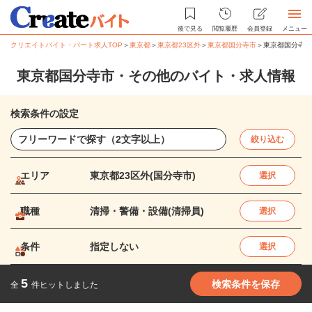
後で見る
閲覧履歴
会員登録
メニュー
クリエイトバイト・パート求人TOP
＞
東京都
＞
東京都23区外
＞
東京都国分寺市
＞
東京都国分寺市
東京都国分寺市・その他のバイト・求人情報
検索条件の設定
絞り込む
エリア
東京都23区外(国分寺市)
選択
職種
清掃・警備・設備(清掃員)
選択
条件
指定しない
選択
5
検索条件を保存
全
件ヒットしました