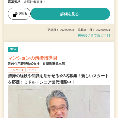
応募資格
未経験者歓迎！
詳細を見る
後で見る
更新日： 2026/08/03 掲載終了日： 2026/08/21
掲載終了まであと11日
NEW
マンションの清掃指導員
近鉄住宅管理株式会社 首都圏事業本部
アルバイト
パート
清掃の経験や知識を活かせる☆2名募集！新しいスタート
を応援！ミドル・シニア世代活躍中！