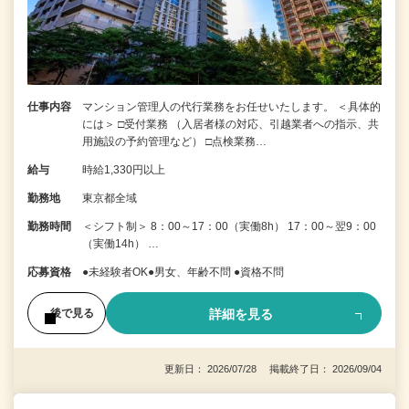
仕事内容
マンション管理人の代行業務をお任せいたします。 ＜具体的
には＞ □受付業務 （入居者様の対応、引越業者への指示、共
用施設の予約管理など） □点検業務…
給与
時給1,330円以上
勤務地
東京都全域
勤務時間
＜シフト制＞ 8：00～17：00（実働8h） 17：00～翌9：00
（実働14h） …
応募資格
●未経験者OK●男女、年齢不問 ●資格不問
詳細を見る
後で見る
更新日： 2026/07/28 掲載終了日： 2026/09/04