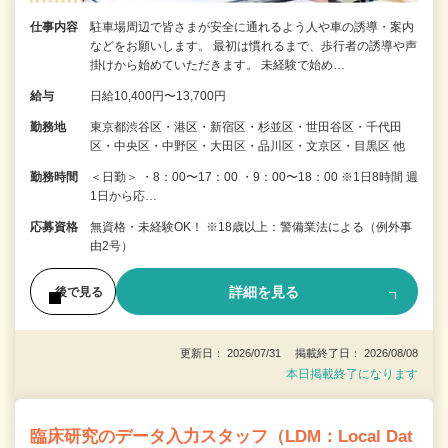
仕事内容
駐車場周辺で皆さまが安全に通れるよう人や車の誘導・案内
などをお願いします。 最初は慣れるまで、歩行者の誘導や声
掛けから始めていただきます。 未経験で始め…
給与
日給10,400円〜13,700円
勤務地
東京都渋谷区・港区・新宿区・杉並区・世田谷区・千代田
区・中央区・中野区・大田区・品川区・文京区・目黒区 他
勤務時間
＜日勤＞ ・8：00〜17：00 ・9：00〜18：00 ※1日8時間 週
1日から応…
応募資格
無資格・未経験OK！ ※18歳以上：警備業法による（例外事
由2号）
詳細を見る
後で見る
更新日： 2026/07/31 掲載終了日： 2026/08/08
本日掲載終了になります
臨床研究のデータ入力スタッフ（LDM：Local Dat