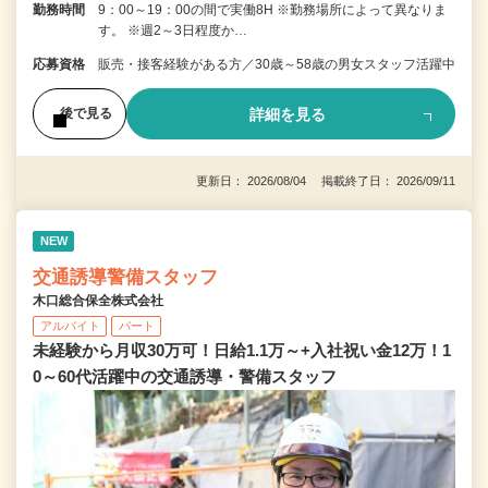
勤務時間
9：00～19：00の間で実働8H ※勤務場所によって異なりま
す。 ※週2～3日程度か…
応募資格
販売・接客経験がある方／30歳～58歳の男女スタッフ活躍中
詳細を見る
後で見る
更新日： 2026/08/04 掲載終了日： 2026/09/11
NEW
交通誘導警備スタッフ
木口総合保全株式会社
アルバイト
パート
未経験から月収30万可！日給1.1万～+入社祝い金12万！1
0～60代活躍中の交通誘導・警備スタッフ