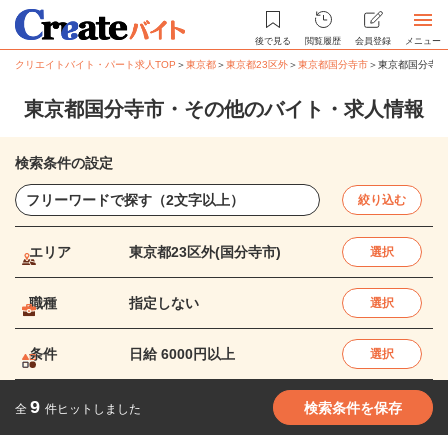
後で見る
閲覧履歴
会員登録
メニュー
クリエイトバイト・パート求人TOP
＞
東京都
＞
東京都23区外
＞
東京都国分寺市
＞
東京都国分寺市
東京都国分寺市・その他のバイト・求人情報
検索条件の設定
絞り込む
エリア
東京都23区外(国分寺市)
選択
職種
指定しない
選択
条件
日給 6000円以上
選択
9
検索条件を保存
全
件ヒットしました