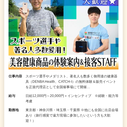
仕事内容
スポーツ選手やメダリスト、著名人も数多く御用達の健康器
具（DENBA Health、CATCH-I）の無料体験＆販売イベント
を正規代理店として全国催事場にて開催…
給与
日給12,000円～20,000円＋インセンティブ ※経験・能力等
考慮
勤務地
東京都・神奈川県・埼玉県・千葉県 ※他にも全国に出店会場
あり（旅行感覚で遠方現場に参加したいという方も大歓
迎！）