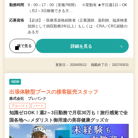
勤務時間
9：00～17：00（実働7時間） ※変動有 ★平日週1日～OK
（月2～3日稼働できる方…
応募資格
【必須】・医療系資格経験者（正看護師、薬剤師、臨床検査
技師として病院勤務3年以上）もしくは・CRA／CRC経験の
ある方
詳細を見る
後で見る
更新日： 2026/05/12 掲載終了日： 2027/03/31
NEW
出張体験型ブースの接客販売スタッフ
株式会社 プレバンク
アルバイト
パート
知識ゼロOK！週2～3日勤務で月収30万も！旅行感覚で全
国各地へ♪メダリスト御用達の美容健康グッズ☆