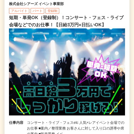
株式会社シアーズ イベント事業部
アルバイト
パート
登録制
短期・単発OK（登録制）！コンサート・フェス・ライブ
会場などでのお仕事！【日給3万円×日払いOK】
仕事内容
コンサート・ライブ・フェスetc 人気×レアイベント会場での
お仕事 ■案内／整理業務 お客さんに対して入り口の誘導や席
の案内 ■販売業務 イベ…