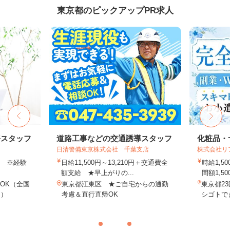
東京都のピックアップPR求人
務スタッフ
道路工事などの交通誘導スタッフ
化粧品・
日清警備東京株式会社 千葉支店
株式会社リ
以上 ※経験
日給11,500円～13,210円＋交通費全
時給1,
額支給 ★早上がりの...
間額1,500
OK（全国
東京都江東区 ★ご自宅からの通勤
東京都2
し）
考慮＆直行直帰OK
シゴトでき