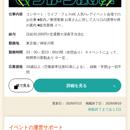
仕事内容
コンサート・ライブ・フェスetc 人気×レアイベント会場での
お仕事 ■案内／整理業務 お客さんに対して入り口の誘導や席
の案内 ■販売業務 イベ…
給与
日給30,000円+交通費※深夜手当含む
勤務地
東京都／神奈川県
勤務時間
23：00～翌23：00の間（休憩あり） ※イベントによって、
時間帯の変動あり ※一定…
応募資格
18歳以上（労働基準法第61条による）、経験・学歴は一切不
問
詳細を見る
後で見る
更新日： 2026/07/13 掲載終了日： 2026/08/10
掲載終了まであと2日
イベントの運営サポート