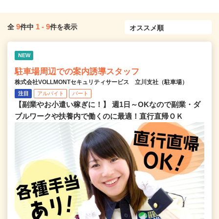
9
1
-
9
全
件中
件を表示
NEW
駐車場周辺での案内誘導スタッフ
株式会社VOLLMONTセキュリティサービス 立川支社（駐車場）
注目
アルバイト
パート
【副業やお小遣い稼ぎに！】 週1日～OKなので副業・ダ
ブルワークや扶養内で働くのに最適！直行直帰ＯＫ