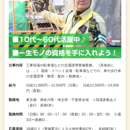
仕事内容
工事現場や駐車場などの交通誘導警備業務。 《具体的に
は……》 道路・イベント会場・駐車場などでの、車や歩行者
の交通誘導・整理・案内 ＜勤務地＞ …
給与
日給11,000円～12,500円（日勤） 日給12,500円～14,000
円（夜勤）
勤務地
東京都・神奈川県・埼玉県・千葉県全域 ☆現場多数あり
（直行・直帰OK）
勤務時間
《日勤》08：00～17：00 《夜勤》20：00～翌5：00 ※週
3日〜勤務O…
応募資格
18歳以上（警備業法による※例外事由2号）、未経験OK！