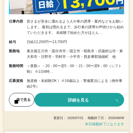
仕事内容
皆さまが安全に通れるよう人や車の誘導・案内などをお願い
します。 最初は慣れるまで、歩行者の誘導や声掛けから始め
ていただきます。 未経験で始めた方がほとん…
給与
日給12,200円〜13,700円
勤務地
東京都立川市・国分寺市・国立市・昭島市・武蔵村山市・東
大和市・日野市・羽村市・小平市・西多摩郡瑞穂町 他
勤務時間
＜夜勤＞ ・20：00〜翌5：00 ・21：00〜翌6：00（シフト
制） ※1日8時…
応募資格
無資格・未経験OK！ ※18歳以上：警備業法による（例外事
由2号）
詳細を見る
後で見る
更新日： 2026/07/31 掲載終了日： 2026/08/08
本日掲載終了になります