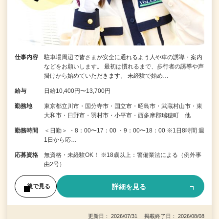
仕事内容
駐車場周辺で皆さまが安全に通れるよう人や車の誘導・案内
などをお願いします。 最初は慣れるまで、歩行者の誘導や声
掛けから始めていただきます。 未経験で始め…
給与
日給10,400円〜13,700円
勤務地
東京都立川市・国分寺市・国立市・昭島市・武蔵村山市・東
大和市・日野市・羽村市・小平市・西多摩郡瑞穂町 他
勤務時間
＜日勤＞ ・8：00〜17：00 ・9：00〜18：00 ※1日8時間 週
1日から応…
応募資格
無資格・未経験OK！ ※18歳以上：警備業法による（例外事
由2号）
詳細を見る
後で見る
更新日： 2026/07/31 掲載終了日： 2026/08/08