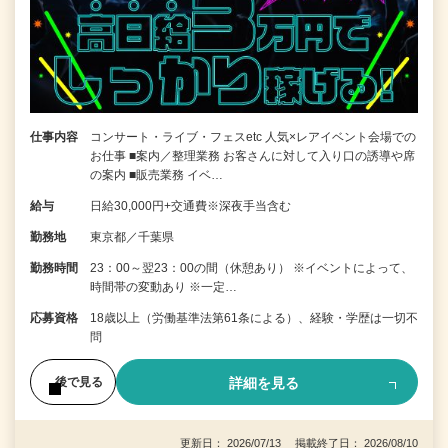
仕事内容
コンサート・ライブ・フェスetc 人気×レアイベント会場での
お仕事 ■案内／整理業務 お客さんに対して入り口の誘導や席
の案内 ■販売業務 イベ…
給与
日給30,000円+交通費※深夜手当含む
勤務地
東京都／千葉県
勤務時間
23：00～翌23：00の間（休憩あり） ※イベントによって、
時間帯の変動あり ※一定…
応募資格
18歳以上（労働基準法第61条による）、経験・学歴は一切不
問
詳細を見る
後で見る
更新日： 2026/07/13 掲載終了日： 2026/08/10