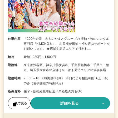
仕事内容
「100年企業」きものやまとグループの 振袖・袴のレンタル
専門店『KIMONO＆』。 お客様が振袖・袴を選ぶサポートを
お願いします。 ★店舗や周辺エリアで行われ…
給与
時給1,230円～1,500円
勤務地
東京都渋谷区、神奈川県横浜市、千葉県船橋市・千葉市・柏
市、埼玉県大宮市の店舗ほか・都下周辺エリアの催事会場
勤務時間
9：00～18：00(実働8時間) ※日により相談可能 ★土日祝
のみ（催事開催の時期限定）…
応募資格
接客・販売経験者歓迎／未経験の方もOK
詳細を見る
後で見る