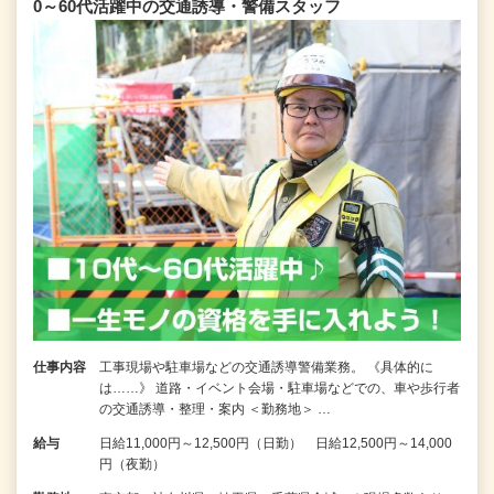
0～60代活躍中の交通誘導・警備スタッフ
仕事内容
工事現場や駐車場などの交通誘導警備業務。 《具体的に
は……》 道路・イベント会場・駐車場などでの、車や歩行者
の交通誘導・整理・案内 ＜勤務地＞ …
給与
日給11,000円～12,500円（日勤） 日給12,500円～14,000
円（夜勤）