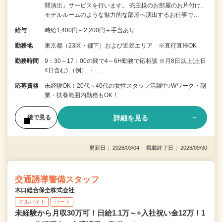
間演出」サービスを行います。 売主様のお部屋のお片付け、
モデルルームのような魅力的な部屋へ演出するお仕事で…
給与
時給1,400円～2,200円＋手当あり
勤務地
東京都（23区・都下）および近郊エリア ※直行直帰OK
勤務時間
9：30～17：00の間で4～6H勤務で応相談 ※月8日以上(土日
4日含む) （例） ・…
応募資格
未経験OK！20代～40代の女性スタッフ活躍中♪Wワーク・副
業・扶養範囲内勤務もOK！
詳細を見る
後で見る
更新日： 2026/03/04 掲載終了日： 2026/09/30
交通誘導警備スタッフ
木口総合保全株式会社
アルバイト
パート
未経験から月収30万可！日給1.1万～+入社祝い金12万！1