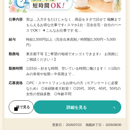
仕事内容
実は…入力するだけじゃなく、商品をタダで試せて 報酬まで
もらえるお得な仕事です♪ スマホ1台・完全在宅・自分のペー
スでOK！ ▼こんなお仕事です 化…
給与
時給1,500円以上（完全出来高制／時間額1,500円～5,000
円）
勤務地
東京都下等【ご希望の地域でオシゴトできます♪ お気軽に
ご相談ください！】
勤務時間
1日5分～好きな時間、空いている時間に働けます！ ☆1回の
みの単発や短期～中長期まで…
応募資格
◎PC・スマートフォンをお持ちの方（※アンケートに必要
なため） ◎未経験者大歓迎！ ◎20代、30代、40代、50代の
女性の登録多数 ◎年齢不問
詳細を見る
後で見る
更新日： 2026/07/23 掲載終了日： 2026/08/30