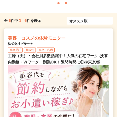
6
1
-
6
全
件中
件を表示
美容・コスメの体験モニター
株式会社ビサーチ
業務委託
登録制
在宅・内職
主婦（夫）・会社員多数活躍中！人気の在宅ワーク♪扶養
内勤務・Wワーク・副業OK！隙間時間に◎@東京都