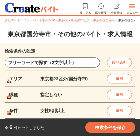
後で見る
閲覧履歴
会員登録
メニュー
クリエイトバイト・パート求人TOP
＞
東京都
＞
東京都23区外
＞
東京都国分寺市
＞
東京都国分寺市
東京都国分寺市・その他のバイト・求人情報
検索条件の設定
絞り込む
エリア
東京都23区外(国分寺市)
選択
職種
指定しない
選択
条件
女性5割以上
選択
6
検索条件を保存
全
件ヒットしました