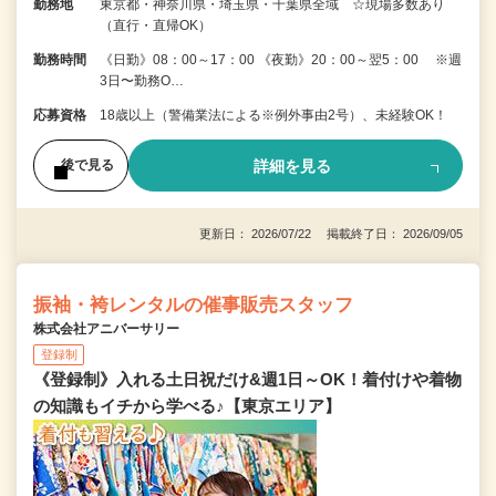
勤務地
東京都・神奈川県・埼玉県・千葉県全域 ☆現場多数あり
（直行・直帰OK）
勤務時間
《日勤》08：00～17：00 《夜勤》20：00～翌5：00 ※週
3日〜勤務O…
応募資格
18歳以上（警備業法による※例外事由2号）、未経験OK！
詳細を見る
後で見る
更新日： 2026/07/22 掲載終了日： 2026/09/05
振袖・袴レンタルの催事販売スタッフ
株式会社アニバーサリー
登録制
《登録制》入れる土日祝だけ&週1日～OK！着付けや着物
の知識もイチから学べる♪【東京エリア】