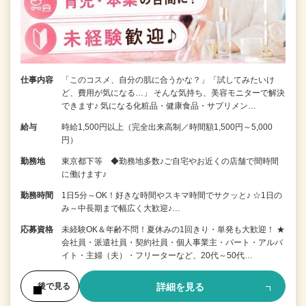
仕事内容
「このコスメ、自分の肌に合うかな？」「試してみたいけ
ど、費用が気になる…」 そんな気持ち、美容モニターで解決
できます♪ 気になる化粧品・健康食品・サプリメン…
給与
時給1,500円以上（完全出来高制／時間額1,500円～5,000
円）
勤務地
東京都下等 ◆勤務地多数♪ご自宅やお近くの店舗で間時間
に働けます♪
勤務時間
1日5分～OK！好きな時間やスキマ時間でサクッと♪ ☆1日の
み～中長期まで幅広く大歓迎♪…
応募資格
未経験OK＆年齢不問！夏休みの1回きり・単発も大歓迎！ ★
会社員・派遣社員・契約社員・個人事業主・パート・アルバ
イト・主婦（夫）・フリーターなど、20代～50代…
詳細を見る
後で見る