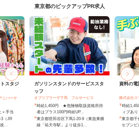
東京都のピックアップPR求人
ォトスタジ
ガソリンスタンドのサービススタ
資料の電
ッフ
オブリプラーザ下馬 フルサービス
株式会社ス
社アニバーサ
時給1,450円 ★危険物取扱資格所持
時給1,4
以上＋手当
者はプラス100円時給UP...
ィブあり 
3（JR
東京都世田谷区下馬1-20-9（東急東横
東京都千代
...
線「祐天寺駅」より徒歩1...
セブンビル