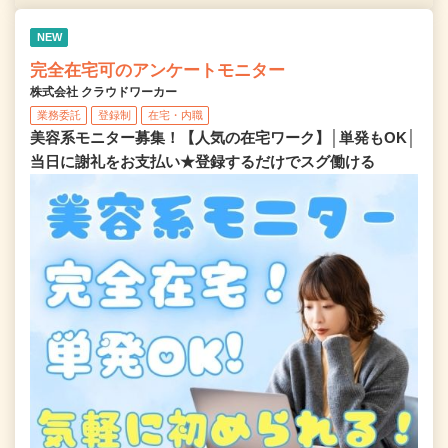
NEW
完全在宅可のアンケートモニター
株式会社 クラウドワーカー
業務委託
登録制
在宅・内職
美容系モニター募集！【人気の在宅ワーク】│単発もOK│
当日に謝礼をお支払い★登録するだけでスグ働ける