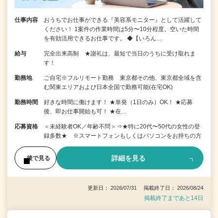
仕事内容
おうちでお仕事ができる『美容系モニター』として活躍して
ください！ 1案件の作業時間は5分〜10分程度。空いた時間
を有効活用できるお仕事です。 ◆【いろん…
給与
完全出来高制 ★謝礼は、最短で当日のうちに受け取れま
す！
勤務地
ご自宅※フルリモート勤務 東京都その他、東京都全域を含
む関東エリアおよび日本全国で勤務可能(在宅OK)
勤務時間
好きな時間に働けます！ ★単発（1日のみ）OK！ ★応募
後、即お仕事開始も可！ ★在…
応募資格
＜未経験者OK／年齢不問＞⇒★特に20代〜50代の女性の登
録多数★ ※スマートフォンもしくはパソコンをお持ちの方
詳細を見る
後で見る
更新日： 2026/07/31 掲載終了日： 2026/08/24
掲載終了まであと14日