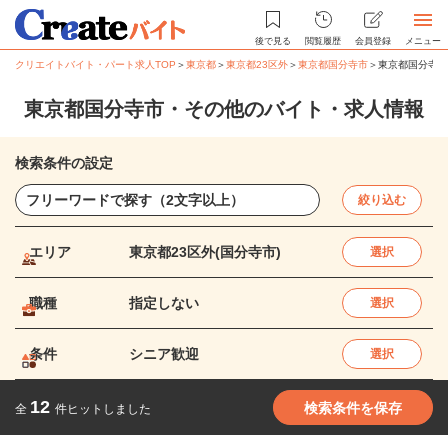
後で見る
閲覧履歴
会員登録
メニュー
クリエイトバイト・パート求人TOP
＞
東京都
＞
東京都23区外
＞
東京都国分寺市
＞
東京都国分寺市
東京都国分寺市・その他のバイト・求人情報
検索条件の設定
絞り込む
エリア
東京都23区外(国分寺市)
選択
職種
指定しない
選択
条件
シニア歓迎
選択
12
検索条件を保存
全
件ヒットしました