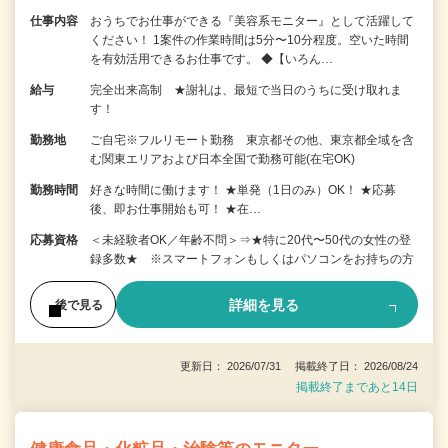
仕事内容
おうちでお仕事ができる『美容系モニター』として活躍して
ください！ 1案件の作業時間は5分〜10分程度。空いた時間
を有効活用できるお仕事です。 ◆【いろん…
給与
完全出来高制 ★謝礼は、最短で当日のうちに受け取れま
す！
勤務地
ご自宅※フルリモート勤務 東京都その他、東京都全域を含
む関東エリアおよび日本全国で勤務可能(在宅OK)
勤務時間
好きな時間に働けます！ ★単発（1日のみ）OK！ ★応募
後、即お仕事開始も可！ ★在…
応募資格
＜未経験者OK／年齢不問＞⇒★特に20代〜50代の女性の登
録多数★ ※スマートフォンもしくはパソコンをお持ちの方
詳細を見る
後で見る
更新日： 2026/07/31 掲載終了日： 2026/08/24
掲載終了まであと14日