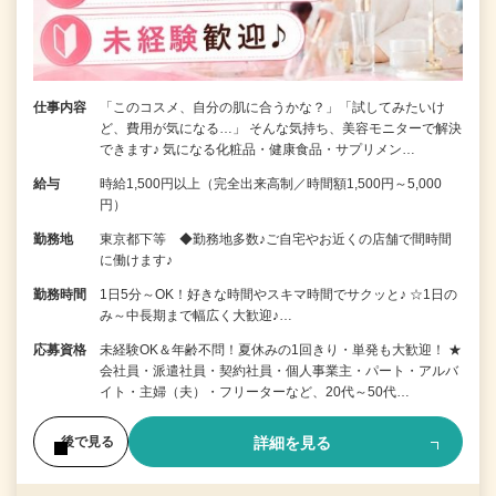
仕事内容
「このコスメ、自分の肌に合うかな？」「試してみたいけ
ど、費用が気になる…」 そんな気持ち、美容モニターで解決
できます♪ 気になる化粧品・健康食品・サプリメン…
給与
時給1,500円以上（完全出来高制／時間額1,500円～5,000
円）
勤務地
東京都下等 ◆勤務地多数♪ご自宅やお近くの店舗で間時間
に働けます♪
勤務時間
1日5分～OK！好きな時間やスキマ時間でサクッと♪ ☆1日の
み～中長期まで幅広く大歓迎♪…
応募資格
未経験OK＆年齢不問！夏休みの1回きり・単発も大歓迎！ ★
会社員・派遣社員・契約社員・個人事業主・パート・アルバ
イト・主婦（夫）・フリーターなど、20代～50代…
詳細を見る
後で見る