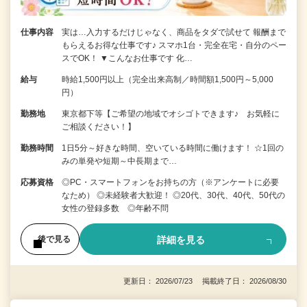
仕事内容
実は…入力するだけじゃなく、商品をタダで試せて 報酬まで
もらえるお得な仕事です♪ スマホ1台・完全在宅・自分のペー
スでOK！ ▼こんなお仕事です 化…
給与
時給1,500円以上（完全出来高制／時間額1,500円～5,000
円）
勤務地
東京都下等【ご希望の地域でオシゴトできます♪ お気軽に
ご相談ください！】
勤務時間
1日5分～好きな時間、空いている時間に働けます！ ☆1回の
みの単発や短期～中長期まで…
応募資格
◎PC・スマートフォンをお持ちの方（※アンケートに必要
なため） ◎未経験者大歓迎！ ◎20代、30代、40代、50代の
女性の登録多数 ◎年齢不問
詳細を見る
後で見る
更新日： 2026/07/23 掲載終了日： 2026/08/30