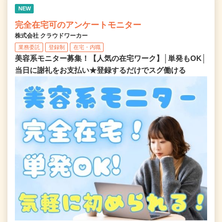
NEW
完全在宅可のアンケートモニター
株式会社 クラウドワーカー
業務委託
登録制
在宅・内職
美容系モニター募集！【人気の在宅ワーク】│単発もOK│
当日に謝礼をお支払い★登録するだけでスグ働ける