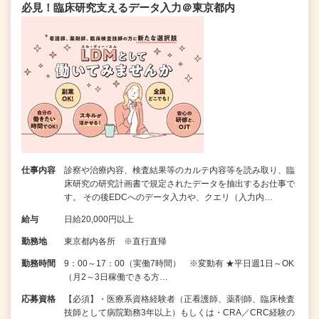
必見！臨床研究支えるデータ入力＠東京都内
仕事内容
診察や治療内容、検査結果等のカルテ内容等を読み取り、臨
床研究の研究計画書で規定されたデータを抽出するお仕事で
す。 その後EDCへのデータ入力や、クエリ（入力内…
給与
日給20,000円以上
勤務地
東京都内各所 ※直行直帰
勤務時間
9：00～17：00（実働7時間） ※変動有 ★平日週1日～OK
（月2～3日稼働できる方…
応募資格
【必須】・医療系資格経験者（正看護師、薬剤師、臨床検査
技師として病院勤務3年以上）もしくは・CRA／CRC経験の