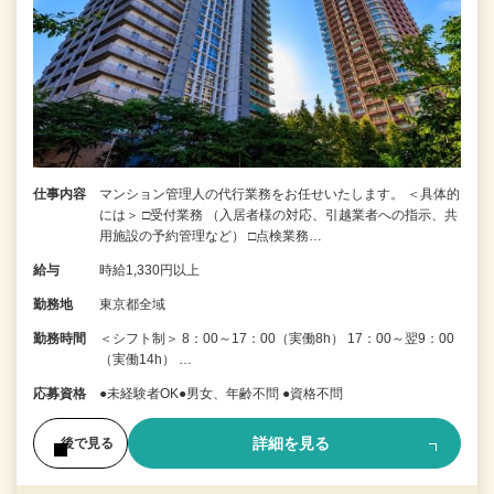
仕事内容
マンション管理人の代行業務をお任せいたします。 ＜具体的
には＞ □受付業務 （入居者様の対応、引越業者への指示、共
用施設の予約管理など） □点検業務…
給与
時給1,330円以上
勤務地
東京都全域
勤務時間
＜シフト制＞ 8：00～17：00（実働8h） 17：00～翌9：00
（実働14h） …
応募資格
●未経験者OK●男女、年齢不問 ●資格不問
詳細を見る
後で見る