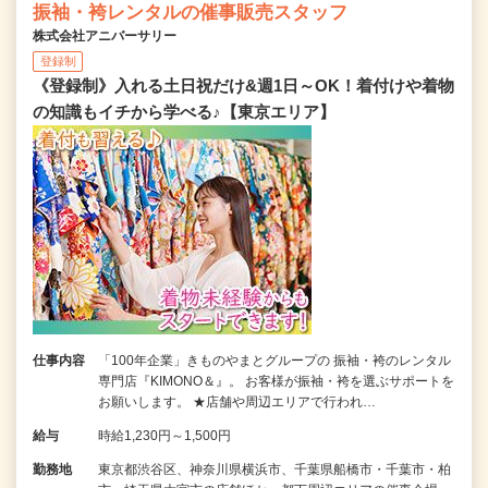
振袖・袴レンタルの催事販売スタッフ
株式会社アニバーサリー
登録制
《登録制》入れる土日祝だけ&週1日～OK！着付けや着物
の知識もイチから学べる♪【東京エリア】
仕事内容
「100年企業」きものやまとグループの 振袖・袴のレンタル
専門店『KIMONO＆』。 お客様が振袖・袴を選ぶサポートを
お願いします。 ★店舗や周辺エリアで行われ…
給与
時給1,230円～1,500円
勤務地
東京都渋谷区、神奈川県横浜市、千葉県船橋市・千葉市・柏