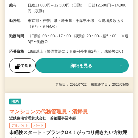
給与
日給11,000円～12,500円（日勤） 日給12,500円～14,000
円（夜勤）
勤務地
東京都・神奈川県・埼玉県・千葉県全域 ☆現場多数あり
（直行・直帰OK）
勤務時間
《日勤》08：00～17：00 《夜勤》20：00～翌5：00 ※週
3日〜勤務O…
応募資格
18歳以上（警備業法による※例外事由2号）、未経験OK！
詳細を見る
後で見る
更新日： 2026/07/22 掲載終了日： 2026/09/05
NEW
マンションの代務管理員・清掃員
近鉄住宅管理株式会社 首都圏事業本部
アルバイト
パート
未経験スタート・ブランクOK！がっつり働きたい方歓迎