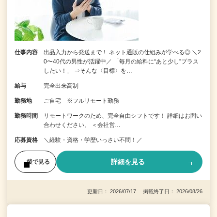
仕事内容
出品入力から発送まで！ ネット通販の仕組みが学べる◎ ＼2
0〜40代の男性が活躍中／ 「毎月の給料に“あと少し”プラス
したい！」 ⇒そんな〈目標〉を…
給与
完全出来高制
勤務地
ご自宅 ※フルリモート勤務
勤務時間
リモートワークのため、完全自由シフトです！ 詳細はお問い
合わせください。 ＜会社営…
応募資格
＼経験・資格・学歴いっさい不問！／
詳細を見る
後で見る
更新日： 2026/07/17 掲載終了日： 2026/08/26