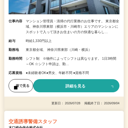
仕事内容
マンション管理員・清掃の代行業務のお仕事です。 東京都全
域、神奈川県東部（横浜市・川崎市）エリアのマンションに
スポットで入って頂きお住まいの方の快適な暮らし…
給与
時給1,330円以上
勤務地
東京都全域、 神奈川県東部（川崎・横浜）
勤務時間
シフト制 ※物件によってシフトは異なります。 1日3時間
～OK ☆シフト申請は、勤…
応募資格
●未経験者OK●男女、年齢不問 ●資格不問
詳細を見る
後で見る
更新日： 2026/07/28 掲載終了日： 2026/09/04
交通誘導警備スタッフ
木口総合保全株式会社