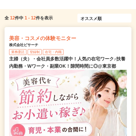
12
1
-
12
全
件中
件を表示
美容・コスメの体験モニター
株式会社ビサーチ
業務委託
登録制
在宅・内職
主婦（夫）・会社員多数活躍中！人気の在宅ワーク♪扶養
内勤務・Wワーク・副業OK！隙間時間に◎@東京都