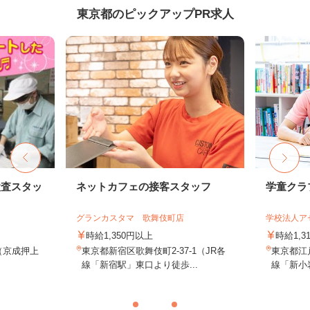
東京都のピックアップPR求人
検査スタッ
ネットカフェの接客スタッフ
学童クラ
グランカスタマ 歌舞伎町店
学校法人ア
時給1,350円以上
時給1,3
1（京成押上
東京都新宿区歌舞伎町2-37-1（JR各
東京都江戸
.
線「新宿駅」東口より徒歩...
線「新小岩