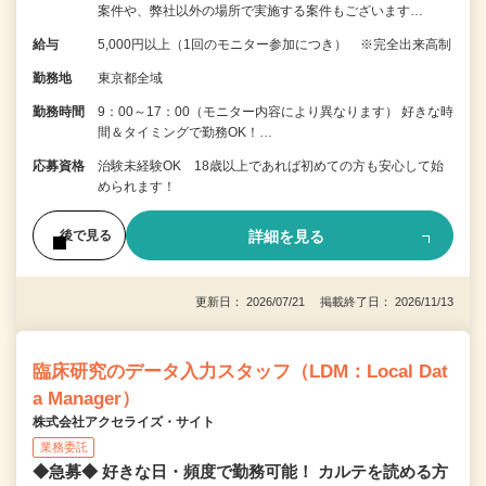
案件や、弊社以外の場所で実施する案件もございます…
給与
5,000円以上（1回のモニター参加につき） ※完全出来高制
勤務地
東京都全域
勤務時間
9：00～17：00（モニター内容により異なります） 好きな時
間＆タイミングで勤務OK！…
応募資格
治験未経験OK 18歳以上であれば初めての方も安心して始
められます！
詳細を見る
後で見る
更新日： 2026/07/21 掲載終了日： 2026/11/13
臨床研究のデータ入力スタッフ（LDM：Local Dat
a Manager）
株式会社アクセライズ・サイト
業務委託
◆急募◆ 好きな日・頻度で勤務可能！ カルテを読める方