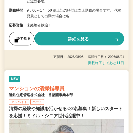
ど近郊各地
勤務時間
9：00～17：50 ※上記の時間は支店勤務の場合です。 代務
要員として出勤の場合は各…
応募資格
未経験者歓迎！
詳細を見る
後で見る
更新日： 2026/08/03 掲載終了日： 2026/08/21
掲載終了まであと11日
NEW
マンションの清掃指導員
近鉄住宅管理株式会社 首都圏事業本部
アルバイト
パート
清掃の経験や知識を活かせる☆2名募集！新しいスタート
を応援！ミドル・シニア世代活躍中！