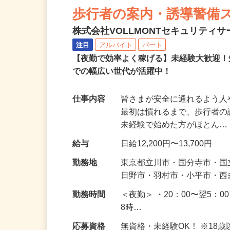
NEW
歩行者の案内・誘導警備
株式会社VOLLMONTセキュリティ
注目
アルバイト
パート
【夜勤で効率よく稼げる】未経験大歓迎！
での幅広い世代が活躍中！
仕事内容
皆さまが安全に通れるよう
最初は慣れるまで、歩行者
未経験で始めた方がほとん
給与
日給12,200円〜13,700円
勤務地
東京都立川市・国分寺市・
日野市・羽村市・小平市・
勤務時間
＜夜勤＞ ・20：00〜翌5：0
8時…