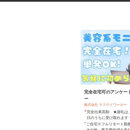
デイサービスの看護職員
完全在宅可のアンケー
ー
株式会社 クラウドワーカー
株式会社揚工舎／ヨウコー駒込
完全出来高制 ★謝礼
時給1,800円 ★賃上げしまし
日のうちに受け取れま
た！！