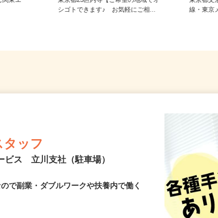
務 東京都
む関東エ
東京都23区内等【ご希望の地域でオ
東京都文
シゴトできます♪ お気軽にご相...
線・東
スタッフ
サービス 立川支社（駐車場）
Kなので副業・ダブルワークや扶養内で働く