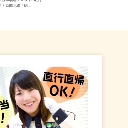
ご自宅※フルリモート勤務 東京都
京区本駒込5-32-8（JR山手
その他、東京都全域を含む関東エ
京メトロ南北線「駒...
リ...