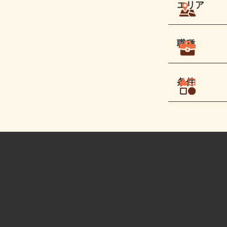
エリア
職種
条件