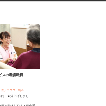
ービスの看護職員
完全在宅可のアンケートモニタ
ー
株式会社 クラウドワーカー
揚工舎／ヨウコー駒込
完全出来高制 ★謝礼は、最短で当
,800円 ★賃上げしまし
日のうちに受け取れます！
！