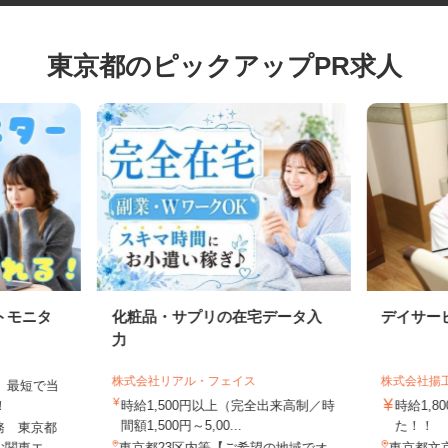
東京都のピックアップPR求人
トモニタ
化粧品・サプリの在宅データ入
デイサ
力
株式会社リアル・フェイス
株式会社
は、最短で当
す！
時給1,500円以上（完全出来高制／時
時給1
間額1,500円～5,00...
た！