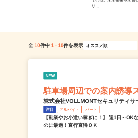
ご自宅※フルリモート勤
東京都文京区本駒込5-32-8（JR山手
その他、東京都全域を含
線・東京メトロ南北線「駒...
リ...
全
10
件中
1
-
10
件を表示
NEW
駐車場周辺での案内誘導
株式会社VOLLMONTセキュリティ
注目
アルバイト
パート
【副業やお小遣い稼ぎに！】 週1日～O
のに最適！直行直帰ＯＫ