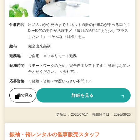
仕事内容
出品入力から発送まで！ ネット通販の仕組みが学べる◎ ＼2
0〜40代の男性が活躍中／ 「毎月の給料に“あと少し”プラス
したい！」 ⇒そんな〈目標〉を…
給与
完全出来高制
勤務地
ご自宅 ※フルリモート勤務
勤務時間
リモートワークのため、完全自由シフトです！ 詳細はお問い
合わせください。 ＜会社営…
応募資格
＼経験・資格・学歴いっさい不問！／
詳細を見る
後で見る
更新日： 2026/07/17 掲載終了日： 2026/08/26
振袖・袴レンタルの催事販売スタッフ