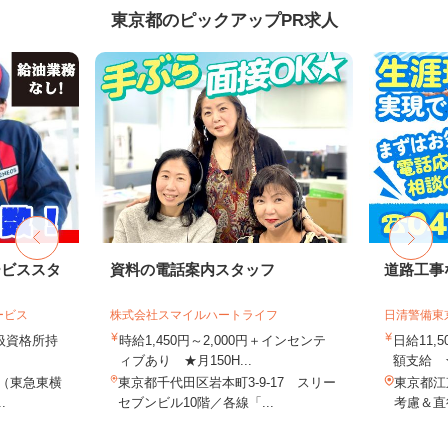
東京都のピックアップPR求人
ービススタ
資料の電話案内スタッフ
道路工事
ービス
株式会社スマイルハートライフ
日清警備東
取扱資格所持
時給1,450円～2,000円＋インセンテ
日給11,
ィブあり ★月150H...
額支給 ★
9（東急東横
東京都千代田区岩本町3-9-17 スリー
東京都江
.
セブンビル10階／各線「...
考慮＆直