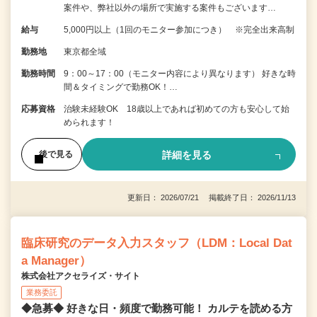
案件や、弊社以外の場所で実施する案件もございます…
給与
5,000円以上（1回のモニター参加につき） ※完全出来高制
勤務地
東京都全域
勤務時間
9：00～17：00（モニター内容により異なります） 好きな時
間＆タイミングで勤務OK！…
応募資格
治験未経験OK 18歳以上であれば初めての方も安心して始
められます！
詳細を見る
後で見る
更新日： 2026/07/21 掲載終了日： 2026/11/13
臨床研究のデータ入力スタッフ（LDM：Local Dat
a Manager）
株式会社アクセライズ・サイト
業務委託
◆急募◆ 好きな日・頻度で勤務可能！ カルテを読める方