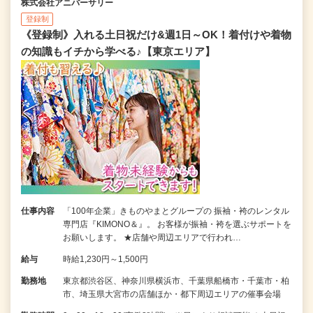
株式会社アニバーサリー
登録制
《登録制》入れる土日祝だけ&週1日～OK！着付けや着物
の知識もイチから学べる♪【東京エリア】
仕事内容
「100年企業」きものやまとグループの 振袖・袴のレンタル
専門店『KIMONO＆』。 お客様が振袖・袴を選ぶサポートを
お願いします。 ★店舗や周辺エリアで行われ…
給与
時給1,230円～1,500円
勤務地
東京都渋谷区、神奈川県横浜市、千葉県船橋市・千葉市・柏
市、埼玉県大宮市の店舗ほか・都下周辺エリアの催事会場