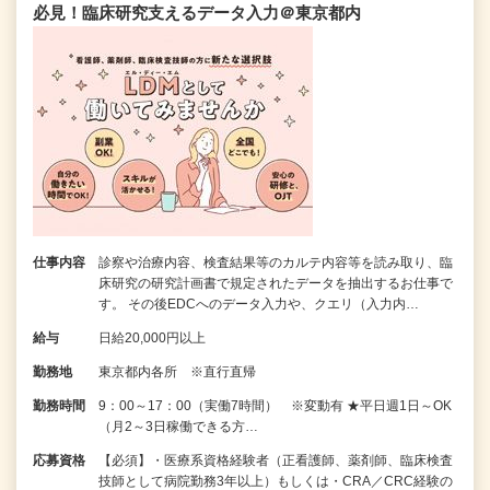
必見！臨床研究支えるデータ入力＠東京都内
仕事内容
診察や治療内容、検査結果等のカルテ内容等を読み取り、臨
床研究の研究計画書で規定されたデータを抽出するお仕事で
す。 その後EDCへのデータ入力や、クエリ（入力内…
給与
日給20,000円以上
勤務地
東京都内各所 ※直行直帰
勤務時間
9：00～17：00（実働7時間） ※変動有 ★平日週1日～OK
（月2～3日稼働できる方…
応募資格
【必須】・医療系資格経験者（正看護師、薬剤師、臨床検査
技師として病院勤務3年以上）もしくは・CRA／CRC経験の