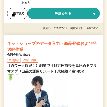
ある方
詳細を見る
後で見る
更新日： 2026/05/12 掲載終了日： 2027/03/31
ネットショップのデータ入力・商品登録および発
送軽作業
合同会社Re Start
業務委託
在宅・内職
【Wワーク歓迎！】副業で月15万円前後を見込めるフリ
マアプリ出品の運用サポート！未経験／在宅OK