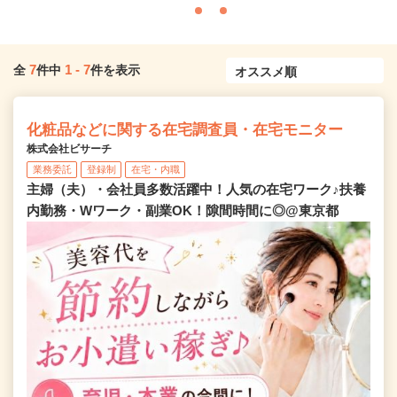
7
1
-
7
全
件中
件を表示
化粧品などに関する在宅調査員・在宅モニター
株式会社ビサーチ
業務委託
登録制
在宅・内職
主婦（夫）・会社員多数活躍中！人気の在宅ワーク♪扶養
内勤務・Wワーク・副業OK！隙間時間に◎@東京都