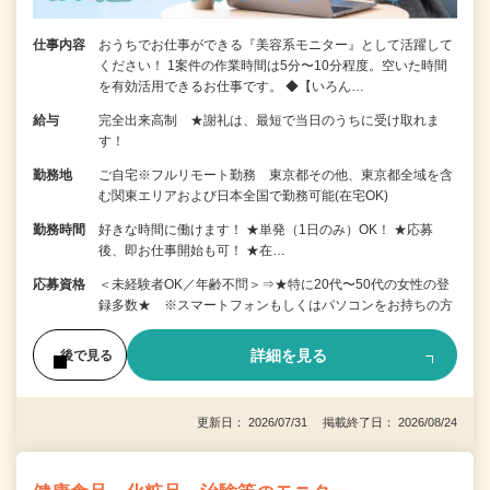
仕事内容
おうちでお仕事ができる『美容系モニター』として活躍して
ください！ 1案件の作業時間は5分〜10分程度。空いた時間
を有効活用できるお仕事です。 ◆【いろん…
給与
完全出来高制 ★謝礼は、最短で当日のうちに受け取れま
す！
勤務地
ご自宅※フルリモート勤務 東京都その他、東京都全域を含
む関東エリアおよび日本全国で勤務可能(在宅OK)
勤務時間
好きな時間に働けます！ ★単発（1日のみ）OK！ ★応募
後、即お仕事開始も可！ ★在…
応募資格
＜未経験者OK／年齢不問＞⇒★特に20代〜50代の女性の登
録多数★ ※スマートフォンもしくはパソコンをお持ちの方
詳細を見る
後で見る
更新日： 2026/07/31 掲載終了日： 2026/08/24