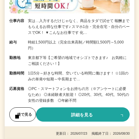
仕事内容
実は…入力するだけじゃなく、商品をタダで試せて 報酬まで
もらえるお得な仕事です♪ スマホ1台・完全在宅・自分のペー
スでOK！ ▼こんなお仕事です 化…
給与
時給1,500円以上（完全出来高制／時間額1,500円～5,000
円）
勤務地
東京都下等【ご希望の地域でオシゴトできます♪ お気軽に
ご相談ください！】
勤務時間
1日5分～好きな時間、空いている時間に働けます！ ☆1回の
みの単発や短期～中長期まで…
応募資格
◎PC・スマートフォンをお持ちの方（※アンケートに必要
なため） ◎未経験者大歓迎！ ◎20代、30代、40代、50代の
女性の登録多数 ◎年齢不問
詳細を見る
後で見る
更新日： 2026/07/23 掲載終了日： 2026/08/30