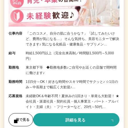
仕事内容
「このコスメ、自分の肌に合うかな？」「試してみたいけ
ど、費用が気になる…」 そんな気持ち、美容モニターで解決
できます♪ 気になる化粧品・健康食品・サプリメン…
給与
時給1,500円以上（完全出来高制／時間額1,500円～5,000
円）
勤務地
東京都下等 ◆勤務地多数♪ご自宅やお近くの店舗で間時間
に働けます♪
勤務時間
1日5分～OK！好きな時間やスキマ時間でサクッと♪ ☆1日の
み～中長期まで幅広く大歓迎♪…
応募資格
未経験OK＆年齢不問！夏休みの1回きり・単発も大歓迎！ ★
会社員・派遣社員・契約社員・個人事業主・パート・アルバ
イト・主婦（夫）・フリーターなど、20代～50代…
詳細を見る
後で見る