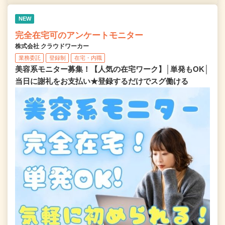
NEW
完全在宅可のアンケートモニター
株式会社 クラウドワーカー
業務委託
登録制
在宅・内職
美容系モニター募集！【人気の在宅ワーク】│単発もOK│
当日に謝礼をお支払い★登録するだけでスグ働ける