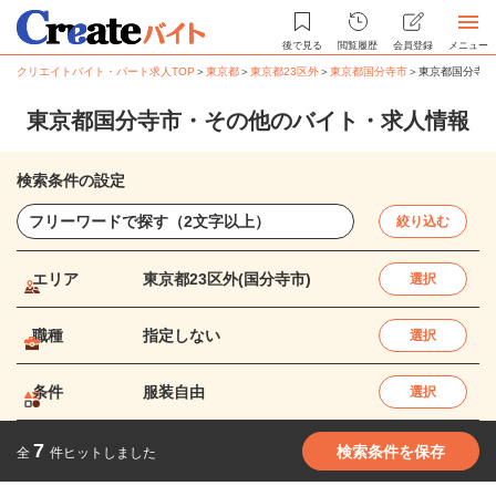
後で見る
閲覧履歴
会員登録
メニュー
クリエイトバイト・パート求人TOP
＞
東京都
＞
東京都23区外
＞
東京都国分寺市
＞
東京都国分寺市
東京都国分寺市・その他のバイト・求人情報
検索条件の設定
絞り込む
エリア
東京都23区外(国分寺市)
選択
職種
指定しない
選択
条件
服装自由
選択
7
検索条件を保存
全
件ヒットしました