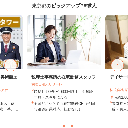
東京都のピックアップPR求人
・美術館エ
税理士事務所の在宅勤務スタッフ
デイサー
税理士法人サリーレ
木支社
株式会社揚
時給1,300円〜1,600円以上 ※経験
年数・スキルによる
時給1,
本木、虎
全国どこからでも在宅勤務OK（全国
東京都文京
十番、...
47都道府県対応、転勤なし）
線・東京