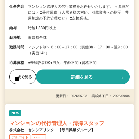
仕事内容
マンション管理人の代行業務をお任せいたします。 ＜具体的
には＞ □受付業務 （入居者様の対応、引越業者への指示、共
用施設の予約管理など） □点検業務…
給与
時給1,330円以上
勤務地
東京都全域
勤務時間
＜シフト制＞ 8：00～17：00（実働8h） 17：00～翌9：00
（実働14h） …
応募資格
●未経験者OK●男女、年齢不問 ●資格不問
詳細を見る
後で見る
更新日： 2026/07/28 掲載終了日： 2026/09/04
NEW
マンションの代行管理人・清掃スタッフ
株式会社 センシアリンク 【毎日興業グループ】
アルバイト
パート