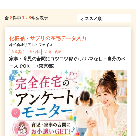
8
1
-
8
全
件中
件を表示
化粧品・サプリの在宅データ入力
株式会社リアル・フェイス
業務委託
登録制
在宅・内職
家事・育児の合間にコツコツ稼ぐ♪ノルマなし・自分のペ
ースでOK！〈東京都〉