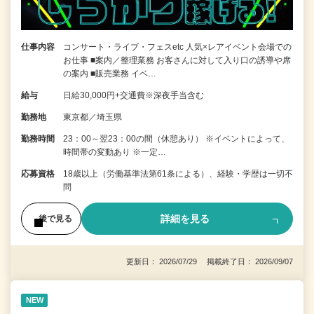
仕事内容
コンサート・ライブ・フェスetc 人気×レアイベント会場での
お仕事 ■案内／整理業務 お客さんに対して入り口の誘導や席
の案内 ■販売業務 イベ…
給与
日給30,000円+交通費※深夜手当含む
勤務地
東京都／埼玉県
勤務時間
23：00～翌23：00の間（休憩あり） ※イベントによって、
時間帯の変動あり ※一定…
応募資格
18歳以上（労働基準法第61条による）、経験・学歴は一切不
問
詳細を見る
後で見る
更新日： 2026/07/29 掲載終了日： 2026/09/07
NEW