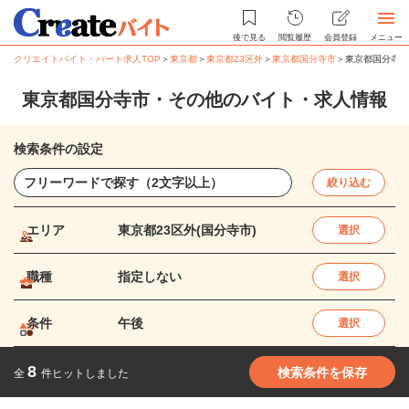
後で見る
閲覧履歴
会員登録
メニュー
クリエイトバイト・パート求人TOP
＞
東京都
＞
東京都23区外
＞
東京都国分寺市
＞
東京都国分寺市
東京都国分寺市・その他のバイト・求人情報
検索条件の設定
絞り込む
エリア
東京都23区外(国分寺市)
選択
職種
指定しない
選択
条件
午後
選択
8
検索条件を保存
全
件ヒットしました