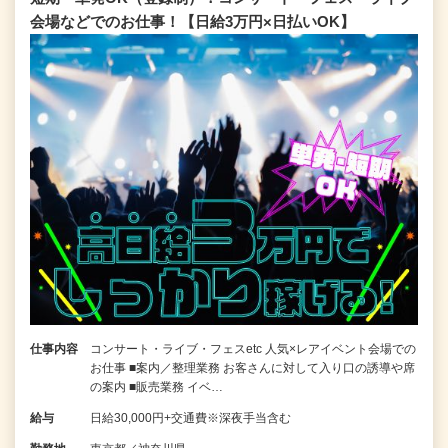
会場などでのお仕事！【日給3万円×日払いOK】
仕事内容
コンサート・ライブ・フェスetc 人気×レアイベント会場での
お仕事 ■案内／整理業務 お客さんに対して入り口の誘導や席
の案内 ■販売業務 イベ…
給与
日給30,000円+交通費※深夜手当含む