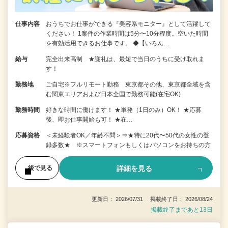
仕事内容
おうちでお仕事ができる『美容系モニター』として活躍して
ください！ 1案件の作業時間は5分〜10分程度。空いた時間
を有効活用できるお仕事です。 ◆【いろん…
給与
完全出来高制 ★謝礼は、最短で当日のうちに受け取れま
す！
勤務地
ご自宅※フルリモート勤務 東京都その他、東京都全域を含
む関東エリアおよび日本全国で勤務可能(在宅OK)
勤務時間
好きな時間に働けます！ ★単発（1日のみ）OK！ ★応募
後、即お仕事開始も可！ ★在…
応募資格
＜未経験者OK／年齢不問＞⇒★特に20代〜50代の女性の登
録多数★ ※スマートフォンもしくはパソコンをお持ちの方
詳細を見る
後で見る
更新日： 2026/07/31 掲載終了日： 2026/08/24
掲載終了まであと13日