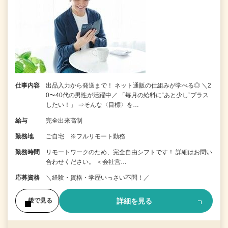
仕事内容
出品入力から発送まで！ ネット通販の仕組みが学べる◎ ＼2
0〜40代の男性が活躍中／ 「毎月の給料に“あと少し”プラス
したい！」 ⇒そんな〈目標〉を…
給与
完全出来高制
勤務地
ご自宅 ※フルリモート勤務
勤務時間
リモートワークのため、完全自由シフトです！ 詳細はお問い
合わせください。 ＜会社営…
応募資格
＼経験・資格・学歴いっさい不問！／
詳細を見る
後で見る