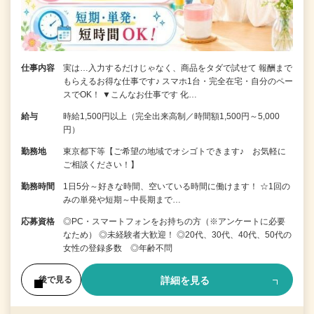
仕事内容
実は…入力するだけじゃなく、商品をタダで試せて 報酬まで
もらえるお得な仕事です♪ スマホ1台・完全在宅・自分のペー
スでOK！ ▼こんなお仕事です 化…
給与
時給1,500円以上（完全出来高制／時間額1,500円～5,000
円）
勤務地
東京都下等【ご希望の地域でオシゴトできます♪ お気軽に
ご相談ください！】
勤務時間
1日5分～好きな時間、空いている時間に働けます！ ☆1回の
みの単発や短期～中長期まで…
応募資格
◎PC・スマートフォンをお持ちの方（※アンケートに必要
なため） ◎未経験者大歓迎！ ◎20代、30代、40代、50代の
女性の登録多数 ◎年齢不問
詳細を見る
後で見る