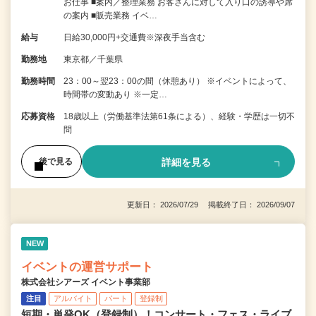
お仕事 ■案内／整理業務 お客さんに対して入り口の誘導や席
の案内 ■販売業務 イベ…
給与
日給30,000円+交通費※深夜手当含む
勤務地
東京都／千葉県
勤務時間
23：00～翌23：00の間（休憩あり） ※イベントによって、
時間帯の変動あり ※一定…
応募資格
18歳以上（労働基準法第61条による）、経験・学歴は一切不
問
詳細を見る
後で見る
更新日： 2026/07/29 掲載終了日： 2026/09/07
NEW
イベントの運営サポート
株式会社シアーズ イベント事業部
注目
アルバイト
パート
登録制
短期・単発OK（登録制）！コンサート・フェス・ライブ