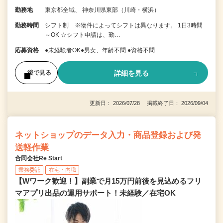
勤務地
東京都全域、 神奈川県東部（川崎・横浜）
勤務時間
シフト制 ※物件によってシフトは異なります。 1日3時間
～OK ☆シフト申請は、勤…
応募資格
●未経験者OK●男女、年齢不問 ●資格不問
詳細を見る
後で見る
更新日： 2026/07/28 掲載終了日： 2026/09/04
ネットショップのデータ入力・商品登録および発
送軽作業
合同会社Re Start
業務委託
在宅・内職
【Wワーク歓迎！】副業で月15万円前後を見込めるフリ
マアプリ出品の運用サポート！未経験／在宅OK