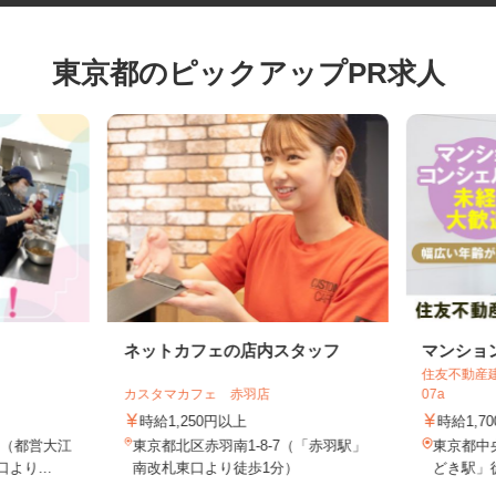
東京都のピックアップPR求人
ネットカフェの店内スタッフ
マンシ
住友不動産
カスタマカフェ 赤羽店
07a
時給1,250円以上
時給1,
目（都営大江
東京都北区赤羽南1-8-7（「赤羽駅」
東京都
より...
南改札東口より徒歩1分）
どき駅