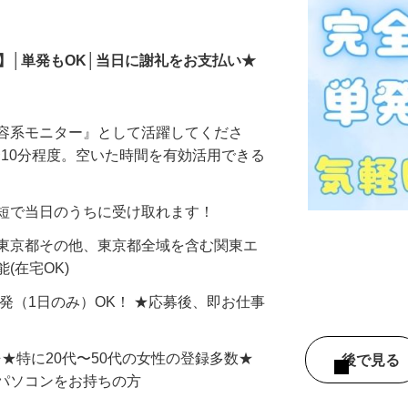
モニター
】│単発もOK│当日に謝礼をお支払い★
美容系モニター』として活躍してくださ
分〜10分程度。空いた時間を有効活用できる
最短で当日のうちに受け取れます！
 東京都その他、東京都全域を含む関東エ
(在宅OK)
単発（1日のみ）OK！ ★応募後、即お仕事
⇒★特に20代〜50代の女性の登録多数★
後で見