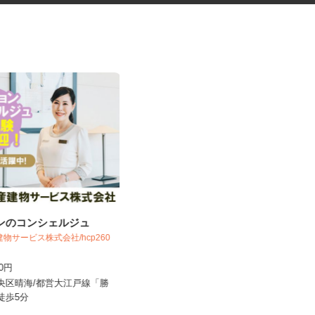
ョンのコンシェルジュ
更生施設の調理師
建物サービス株式会社/hcp260
株式会社キヨシマ食品
700円
時給1,500円
中央区晴海/都営大江戸線「勝
東京都新宿区西落合1丁目（都営大江
」徒歩5分
戸線「落合南長崎駅」A1口より...