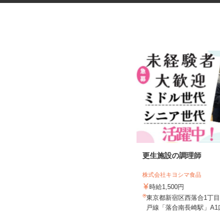
マンションのコンシェルジュ
更生施設の調理師
住友不動産建物サービス株式会社/hcp260
07a
株式会社キヨシマ食品
時給1,700円
時給1,500円
東京都中央区晴海/都営大江戸線「勝
東京都新宿区西落合1丁
どき駅」徒歩5分
戸線「落合南長崎駅」A1口