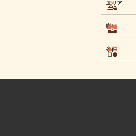
エリア
職種
条件