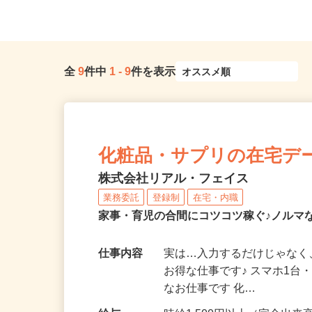
全
9
件中
1
-
9
件を表示
化粧品・サプリの在宅デ
株式会社リアル・フェイス
業務委託
登録制
在宅・内職
家事・育児の合間にコツコツ稼ぐ♪ノルマ
仕事内容
実は…入力するだけじゃなく
お得な仕事です♪ スマホ1台
なお仕事です 化…