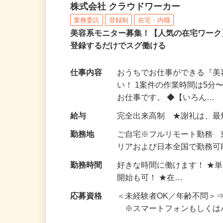
完全在宅可のアンケート
株式会社 クラウドワーカー
業務委託
登録制
在宅・内職
美容系モニター募集！【人気の在宅ワーク
登録するだけでスグ働ける
仕事内容
おうちでお仕事ができる『
い！ 1案件の作業時間は5
お仕事です。 ◆【いろん…
給与
完全出来高制 ★謝礼は、
勤務地
ご自宅※フルリモート勤務
リアおよび日本全国で勤務可能
勤務時間
好きな時間に働けます！ ★
開始も可！ ★在…
応募資格
＜未経験者OK／年齢不問＞