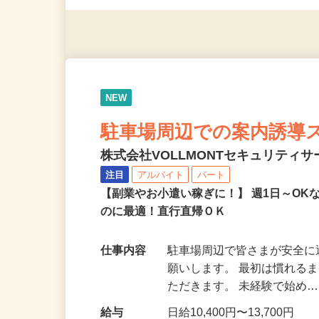
※スマートフォンもしくは
NEW
駐車場周辺での案内誘導
株式会社VOLLMONTセキュリティ
注目
アルバイト
パート
【副業やお小遣い稼ぎに！】 週1日～O
のに最適！直行直帰ＯＫ
仕事内容
駐車場周辺で皆さまが安全
願いします。 最初は慣れる