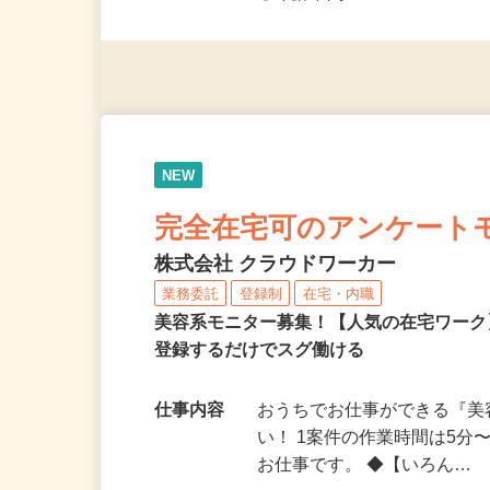
◎未経験者大歓迎！ ◎20代
◎年齢不問
NEW
完全在宅可のアンケート
株式会社 クラウドワーカー
業務委託
登録制
在宅・内職
美容系モニター募集！【人気の在宅ワーク
登録するだけでスグ働ける
仕事内容
おうちでお仕事ができる『