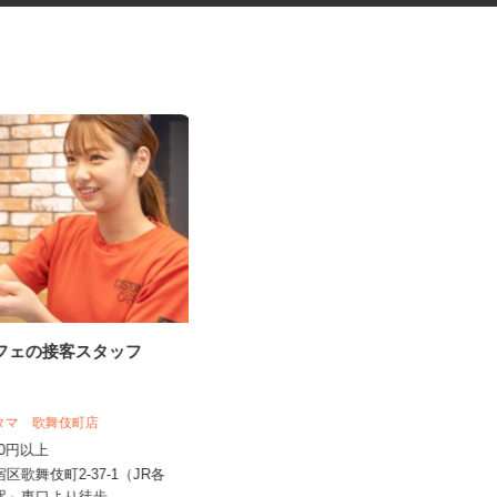
カフェの接客スタッフ
化粧品・サプリの在宅データ入
力
株式会社リアル・フェイス
スタマ 歌舞伎町店
時給1,500円以上（完全出来高制／時
,350円以上
間額1,500円～5,00...