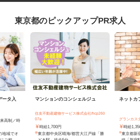
東京都のピックアップPR求人
データ入
マンションのコンシェルジュ
ネット
住友不動産建物サービス株式会社/hcp260
07a
グランカ
全出来高制／時
時給1,700円
時給1