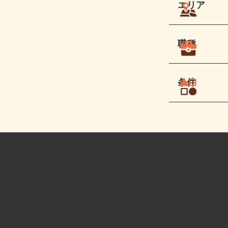
エリア
職種
条件