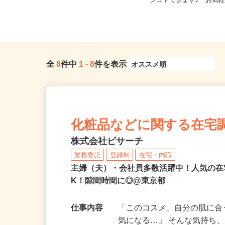
東京都新宿区歌舞伎町2-37-1（JR各
東京都23区内等【ご希
線「新宿駅」東口より徒歩...
シゴトできます♪ お気軽
全
8
件中
1
-
8
件を表示
化粧品などに関する在宅
株式会社ビサーチ
業務委託
登録制
在宅・内職
主婦（夫）・会社員多数活躍中！人気の在
K！隙間時間に◎@東京都
仕事内容
「このコスメ、自分の肌に