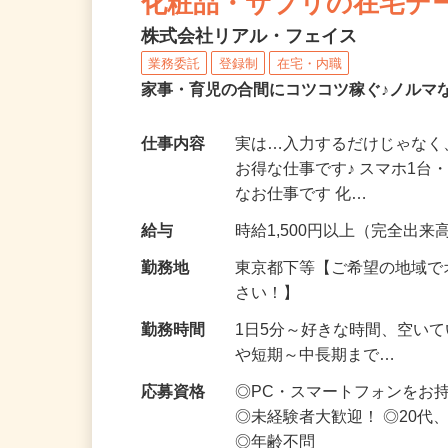
化粧品・サプリの在宅デ
株式会社リアル・フェイス
業務委託
登録制
在宅・内職
家事・育児の合間にコツコツ稼ぐ♪ノルマ
仕事内容
実は…入力するだけじゃなく
お得な仕事です♪ スマホ1台
なお仕事です 化…
給与
時給1,500円以上（完全出来高
勤務地
東京都下等【ご希望の地域で
さい！】
勤務時間
1日5分～好きな時間、空い
や短期～中長期まで…
応募資格
◎PC・スマートフォンをお