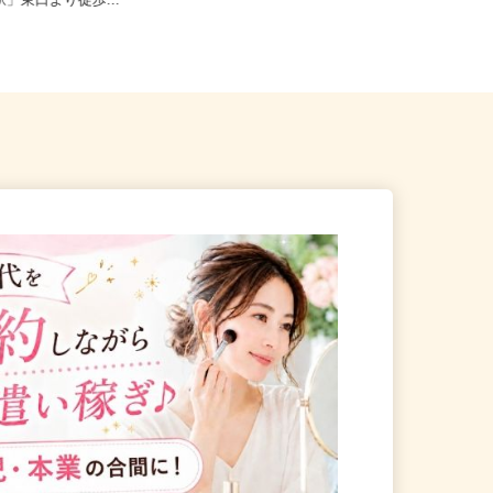
宿区歌舞伎町2-37-1（JR各
東京都23区内等【ご希望の地域でオ
宿駅」東口より徒歩...
シゴトできます♪ お気軽にご相...