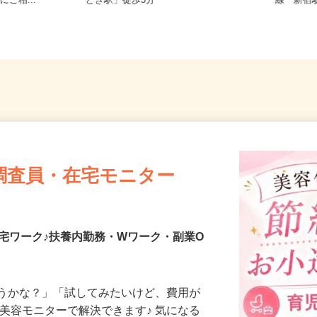
望の地域でオ
東京都中央区晴海/都営大江戸線「勝
東京都新
にご相...
どき駅」徒歩5分
線「新
調査員・在宅モニター
宅ワーク♪扶養内勤務・Wワーク・副業O
合うかな？」「試してみたいけど、費用が