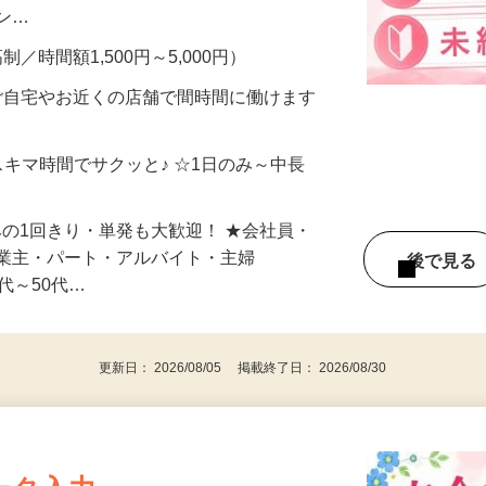
、美容モニターで解決できます♪ 気になる
メン…
制／時間額1,500円～5,000円）
ご自宅やお近くの店舗で間時間に働けます
スキマ時間でサクッと♪ ☆1日のみ～中長
みの1回きり・単発も大歓迎！ ★会社員・
事業主・パート・アルバイト・主婦
後で見
代～50代…
更新日： 2026/08/05 掲載終了日： 2026/08/30