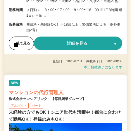
区・中央区・中野区・大田区・品川区・文京区・目黒区 他
勤務時間
＜日勤＞ ・8：00〜17：00 ・9：00〜18：00 ※1日8時間 週
1日から応…
応募資格
無資格・未経験OK！ ※18歳以上：警備業法による（例外事
由2号）
詳細を見る
後で見る
更新日： 2026/07/31 掲載終了日： 2026/08/08
本日掲載終了になります
NEW
マンションの代行管理人
株式会社センシアリンク 【毎日興業グループ】
アルバイト
パート
未経験の方でもOK！シニア世代も活躍中！都合に合わせ
て勤務OK！登録のみもOK！