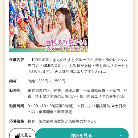
仕事内容
「100年企業」きものやまとグループの 振袖・袴のレンタル
専門店『KIMONO＆』。 お客様が振袖・袴を選ぶサポートを
お願いします。 ★店舗や周辺エリアで行われ…
給与
時給1,230円～1,500円
勤務地
東京都渋谷区、神奈川県横浜市、千葉県船橋市・千葉市・柏
市、埼玉県大宮市の店舗ほか・都下周辺エリアの催事会場
勤務時間
9：00～18：00(実働8時間) ※日により相談可能 ★土日祝
のみ（催事開催の時期限定）…
応募資格
接客・販売経験者歓迎／未経験の方もOK
詳細を見る
後で見る