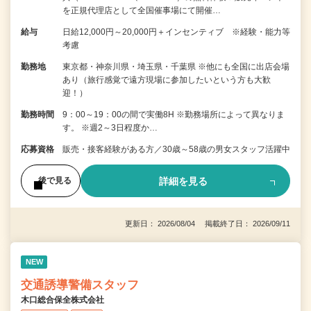
を正規代理店として全国催事場にて開催…
給与
日給12,000円～20,000円＋インセンティブ ※経験・能力等
考慮
勤務地
東京都・神奈川県・埼玉県・千葉県 ※他にも全国に出店会場
あり（旅行感覚で遠方現場に参加したいという方も大歓
迎！）
勤務時間
9：00～19：00の間で実働8H ※勤務場所によって異なりま
す。 ※週2～3日程度か…
応募資格
販売・接客経験がある方／30歳～58歳の男女スタッフ活躍中
詳細を見る
後で見る
更新日： 2026/08/04 掲載終了日： 2026/09/11
NEW
交通誘導警備スタッフ
木口総合保全株式会社