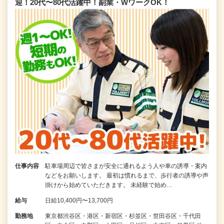
迎！20代〜80代活躍中！副業・WワークOK！
仕事内容
駐車場周辺で皆さまが安全に通れるよう人や車の誘導・案内
などをお願いします。 最初は慣れるまで、歩行者の誘導や声
掛けから始めていただきます。 未経験で始め…
給与
日給10,400円〜13,700円
勤務地
東京都渋谷区・港区・新宿区・杉並区・世田谷区・千代田