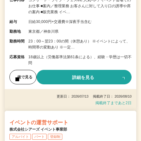
お仕事 ■案内／整理業務 お客さんに対して入り口の誘導や席
の案内 ■販売業務 イベ…
給与
日給30,000円+交通費※深夜手当含む
勤務地
東京都／神奈川県
勤務時間
23：00～翌23：00の間（休憩あり） ※イベントによって、
時間帯の変動あり ※一定…
応募資格
18歳以上（労働基準法第61条による）、経験・学歴は一切不
問
詳細を見る
後で見る
更新日： 2026/07/13 掲載終了日： 2026/08/10
掲載終了まであと2日
イベントの運営サポート
株式会社シアーズ イベント事業部
アルバイト
パート
登録制