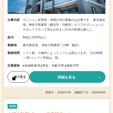
仕事内容
マンション管理員・清掃の代行業務のお仕事です。 東京都全
域、神奈川県東部（横浜市・川崎市）エリアのマンションに
スポットで入って頂きお住まいの方の快適な暮らし…
給与
時給1,330円以上
勤務地
東京都全域、 神奈川県東部（川崎・横浜）
勤務時間
シフト制 ※物件によってシフトは異なります。 1日3時間
～OK ☆シフト申請は、勤…
応募資格
●未経験者OK●男女、年齢不問 ●資格不問
詳細を見る
後で見る
更新日： 2026/07/28 掲載終了日： 2026/09/04
NEW