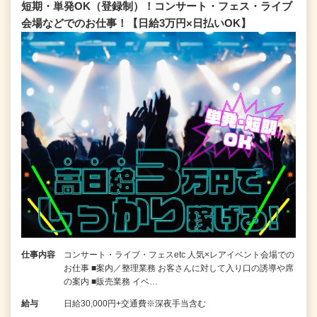
短期・単発OK（登録制）！コンサート・フェス・ライブ
会場などでのお仕事！【日給3万円×日払いOK】
仕事内容
コンサート・ライブ・フェスetc 人気×レアイベント会場での
お仕事 ■案内／整理業務 お客さんに対して入り口の誘導や席
の案内 ■販売業務 イベ…
給与
日給30,000円+交通費※深夜手当含む