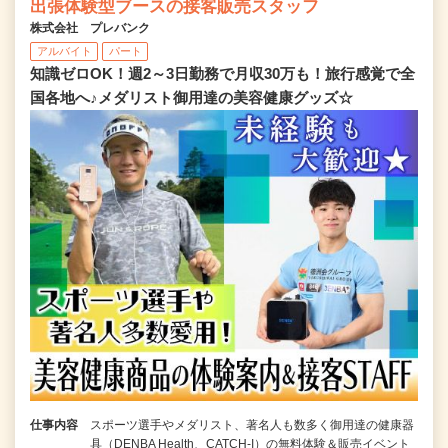
出張体験型ブースの接客販売スタッフ
株式会社 プレバンク
アルバイト
パート
知識ゼロOK！週2～3日勤務で月収30万も！旅行感覚で全
国各地へ♪メダリスト御用達の美容健康グッズ☆
仕事内容
スポーツ選手やメダリスト、著名人も数多く御用達の健康器
具（DENBA Health、CATCH-I）の無料体験＆販売イベント