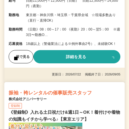
給与
日給11,000円～12,500円（日勤） 日給12,500円～14,000
円（夜勤）
勤務地
東京都・神奈川県・埼玉県・千葉県全域 ☆現場多数あり
（直行・直帰OK）
勤務時間
《日勤》08：00～17：00 《夜勤》20：00～翌5：00 ※週
3日〜勤務O…
応募資格
18歳以上（警備業法による※例外事由2号）、未経験OK！
詳細を見る
後で見る
更新日： 2026/07/22 掲載終了日： 2026/09/05
振袖・袴レンタルの催事販売スタッフ
株式会社アニバーサリー
登録制
《登録制》入れる土日祝だけ&週1日～OK！着付けや着物
の知識もイチから学べる♪【東京エリア】