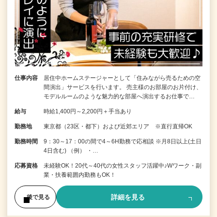
仕事内容
居住中ホームステージャーとして「住みながら売るための空
間演出」サービスを行います。 売主様のお部屋のお片付け、
モデルルームのような魅力的な部屋へ演出するお仕事で…
給与
時給1,400円～2,200円＋手当あり
勤務地
東京都（23区・都下）および近郊エリア ※直行直帰OK
勤務時間
9：30～17：00の間で4～6H勤務で応相談 ※月8日以上(土日
4日含む) （例） ・…
応募資格
未経験OK！20代～40代の女性スタッフ活躍中♪Wワーク・副
業・扶養範囲内勤務もOK！
詳細を見る
後で見る