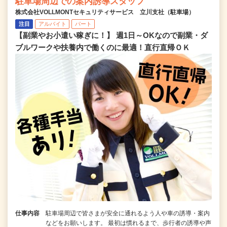
駐車場周辺での案内誘導スタッフ
株式会社VOLLMONTセキュリティサービス 立川支社（駐車場）
注目
アルバイト
パート
【副業やお小遣い稼ぎに！】 週1日～OKなので副業・ダ
ブルワークや扶養内で働くのに最適！直行直帰ＯＫ
仕事内容
駐車場周辺で皆さまが安全に通れるよう人や車の誘導・案内
などをお願いします。 最初は慣れるまで、歩行者の誘導や声