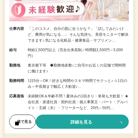
仕事内容
「このコスメ、自分の肌に合うかな？」「試してみたいけ
ど、費用が気になる…」 そんな気持ち、美容モニターで解決
できます♪ 気になる化粧品・健康食品・サプリメン…
給与
時給1,500円以上（完全出来高制／時間額1,500円～5,000
円）
勤務地
東京都下等 ◆勤務地多数♪ご自宅やお近くの店舗で間時間
に働けます♪
勤務時間
1日5分～OK！好きな時間やスキマ時間でサクッと♪ ☆1日の
み～中長期まで幅広く大歓迎♪…
応募資格
未経験OK＆年齢不問！夏休みの1回きり・単発も大歓迎！ ★
会社員・派遣社員・契約社員・個人事業主・パート・アルバ
イト・主婦（夫）・フリーターなど、20代～50代…
詳細を見る
後で見る