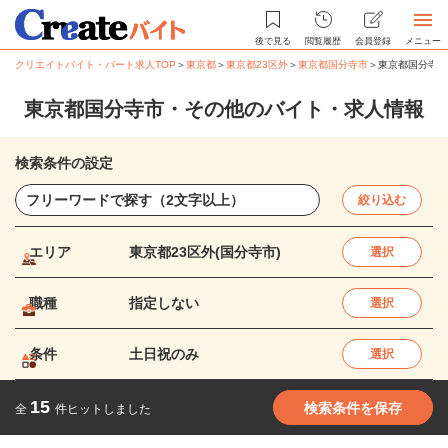
後で見る
閲覧履歴
会員登録
メニュー
クリエイトバイト・パート求人TOP
＞
東京都
＞
東京都23区外
＞
東京都国分寺市
＞
東京都国分寺市
東京都国分寺市・その他のバイト・求人情報
検索条件の設定
絞り込む
エリア
東京都23区外(国分寺市)
選択
職種
指定しない
選択
条件
土日祝のみ
選択
15
検索条件を保存
全
件ヒットしました