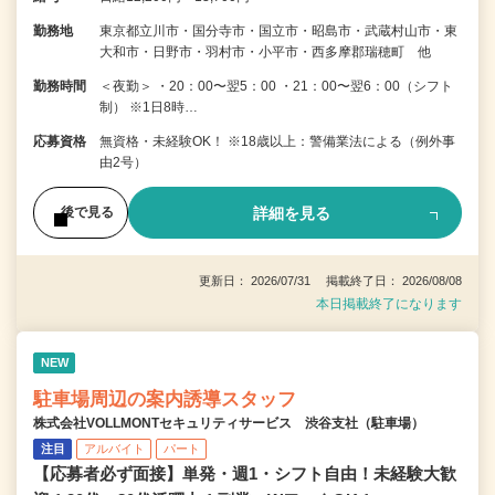
勤務地
東京都立川市・国分寺市・国立市・昭島市・武蔵村山市・東
大和市・日野市・羽村市・小平市・西多摩郡瑞穂町 他
勤務時間
＜夜勤＞ ・20：00〜翌5：00 ・21：00〜翌6：00（シフト
制） ※1日8時…
応募資格
無資格・未経験OK！ ※18歳以上：警備業法による（例外事
由2号）
詳細を見る
後で見る
更新日： 2026/07/31 掲載終了日： 2026/08/08
本日掲載終了になります
NEW
駐車場周辺の案内誘導スタッフ
株式会社VOLLMONTセキュリティサービス 渋谷支社（駐車場）
注目
アルバイト
パート
【応募者必ず面接】単発・週1・シフト自由！未経験大歓