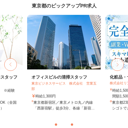
東京都のピックアップPR求人
務スタッフ
オフィスビルの清掃スタッフ
化粧品・
株式会社リ
東京ビジネスサービス 株式会社 営業五
部
以上 ※経験
時給1,
時給1,300円
間額1,500
OK（全国
東京都新宿区／東京メトロ丸ノ内線
東京都2
し）
「西新宿駅」徒歩3分、各線「新宿...
シゴトでき