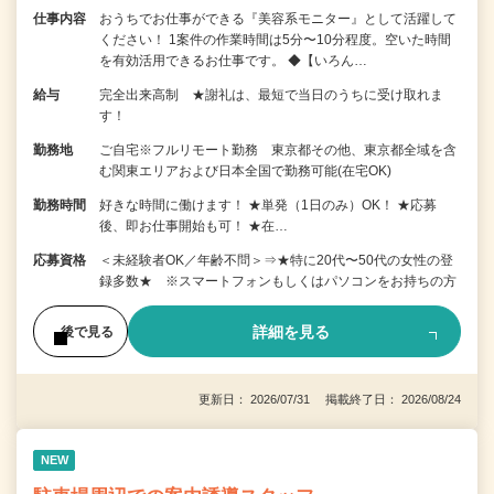
仕事内容
おうちでお仕事ができる『美容系モニター』として活躍して
ください！ 1案件の作業時間は5分〜10分程度。空いた時間
を有効活用できるお仕事です。 ◆【いろん…
給与
完全出来高制 ★謝礼は、最短で当日のうちに受け取れま
す！
勤務地
ご自宅※フルリモート勤務 東京都その他、東京都全域を含
む関東エリアおよび日本全国で勤務可能(在宅OK)
勤務時間
好きな時間に働けます！ ★単発（1日のみ）OK！ ★応募
後、即お仕事開始も可！ ★在…
応募資格
＜未経験者OK／年齢不問＞⇒★特に20代〜50代の女性の登
録多数★ ※スマートフォンもしくはパソコンをお持ちの方
詳細を見る
後で見る
更新日： 2026/07/31 掲載終了日： 2026/08/24
NEW