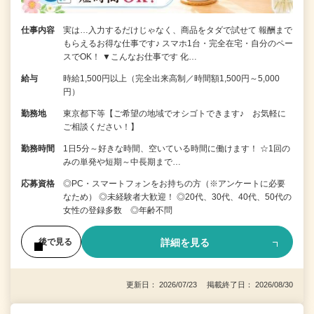
仕事内容
実は…入力するだけじゃなく、商品をタダで試せて 報酬まで
もらえるお得な仕事です♪ スマホ1台・完全在宅・自分のペー
スでOK！ ▼こんなお仕事です 化…
給与
時給1,500円以上（完全出来高制／時間額1,500円～5,000
円）
勤務地
東京都下等【ご希望の地域でオシゴトできます♪ お気軽に
ご相談ください！】
勤務時間
1日5分～好きな時間、空いている時間に働けます！ ☆1回の
みの単発や短期～中長期まで…
応募資格
◎PC・スマートフォンをお持ちの方（※アンケートに必要
なため） ◎未経験者大歓迎！ ◎20代、30代、40代、50代の
女性の登録多数 ◎年齢不問
詳細を見る
後で見る
更新日： 2026/07/23 掲載終了日： 2026/08/30