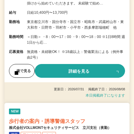
掛けから始めていただきます。 未経験で始め…
給与
日給10,400円〜13,700円
勤務地
東京都立川市・国分寺市・国立市・昭島市・武蔵村山市・東
大和市・日野市・羽村市・小平市・西多摩郡瑞穂町 他
勤務時間
＜日勤＞ ・8：00〜17：00 ・9：00〜18：00 ※1日8時間 週
1日から応…
応募資格
無資格・未経験OK！ ※18歳以上：警備業法による（例外事
由2号）
詳細を見る
後で見る
更新日： 2026/07/31 掲載終了日： 2026/08/08
本日掲載終了になります
NEW
歩行者の案内・誘導警備スタッフ
株式会社VOLLMONTセキュリティサービス 立川支社（夜勤）