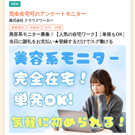
NEW
完全在宅可のアンケートモニター
株式会社 クラウドワーカー
業務委託
登録制
在宅・内職
美容系モニター募集！【人気の在宅ワーク】│単発もOK│
当日に謝礼をお支払い★登録するだけでスグ働ける