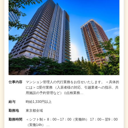
仕事内容
マンション管理人の代行業務をお任せいたします。 ＜具体的
には＞ □受付業務 （入居者様の対応、引越業者への指示、共
用施設の予約管理など） □点検業務…
給与
時給1,330円以上
勤務地
東京都全域
勤務時間
＜シフト制＞ 8：00～17：00（実働8h） 17：00～翌9：00
（実働14h） …