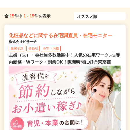
15
1
-
15
全
件中
件を表示
化粧品などに関する在宅調査員・在宅モニター
株式会社ビサーチ
業務委託
登録制
在宅・内職
主婦（夫）・会社員多数活躍中！人気の在宅ワーク♪扶養
内勤務・Wワーク・副業OK！隙間時間に◎@東京都