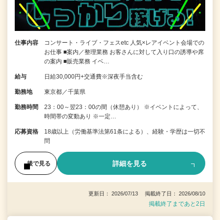
仕事内容
コンサート・ライブ・フェスetc 人気×レアイベント会場での
お仕事 ■案内／整理業務 お客さんに対して入り口の誘導や席
の案内 ■販売業務 イベ…
給与
日給30,000円+交通費※深夜手当含む
勤務地
東京都／千葉県
勤務時間
23：00～翌23：00の間（休憩あり） ※イベントによって、
時間帯の変動あり ※一定…
応募資格
18歳以上（労働基準法第61条による）、経験・学歴は一切不
問
詳細を見る
後で見る
更新日： 2026/07/13 掲載終了日： 2026/08/10
掲載終了まであと2日