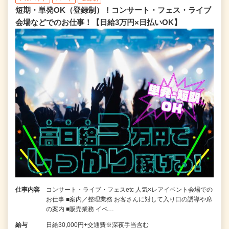
短期・単発OK（登録制）！コンサート・フェス・ライブ
会場などでのお仕事！【日給3万円×日払いOK】
仕事内容
コンサート・ライブ・フェスetc 人気×レアイベント会場での
お仕事 ■案内／整理業務 お客さんに対して入り口の誘導や席
の案内 ■販売業務 イベ…
給与
日給30,000円+交通費※深夜手当含む