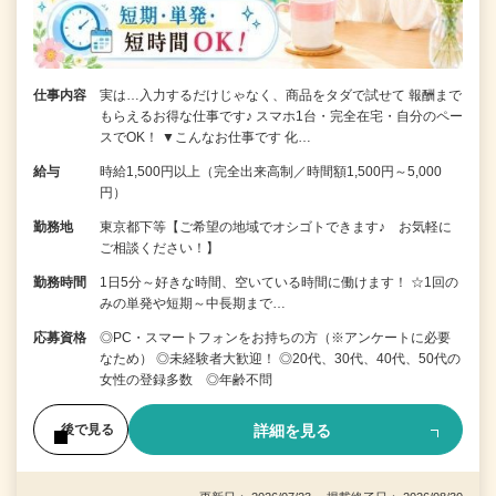
仕事内容
実は…入力するだけじゃなく、商品をタダで試せて 報酬まで
もらえるお得な仕事です♪ スマホ1台・完全在宅・自分のペー
スでOK！ ▼こんなお仕事です 化…
給与
時給1,500円以上（完全出来高制／時間額1,500円～5,000
円）
勤務地
東京都下等【ご希望の地域でオシゴトできます♪ お気軽に
ご相談ください！】
勤務時間
1日5分～好きな時間、空いている時間に働けます！ ☆1回の
みの単発や短期～中長期まで…
応募資格
◎PC・スマートフォンをお持ちの方（※アンケートに必要
なため） ◎未経験者大歓迎！ ◎20代、30代、40代、50代の
女性の登録多数 ◎年齢不問
詳細を見る
後で見る