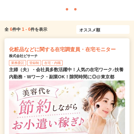
6
1
-
6
全
件中
件を表示
化粧品などに関する在宅調査員・在宅モニター
株式会社ビサーチ
業務委託
登録制
在宅・内職
主婦（夫）・会社員多数活躍中！人気の在宅ワーク♪扶養
内勤務・Wワーク・副業OK！隙間時間に◎@東京都