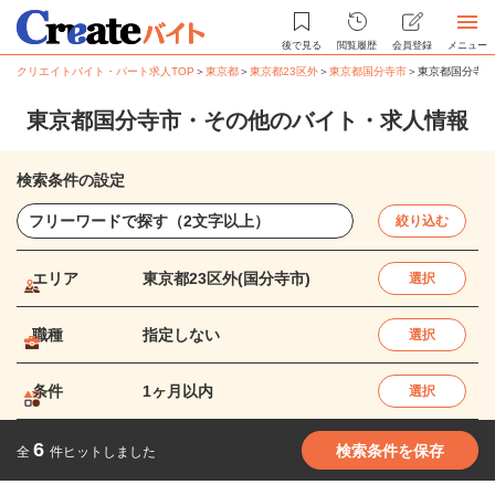
後で見る
閲覧履歴
会員登録
メニュー
クリエイトバイト・パート求人TOP
＞
東京都
＞
東京都23区外
＞
東京都国分寺市
＞
東京都国分寺市
東京都国分寺市・その他のバイト・求人情報
検索条件の設定
絞り込む
エリア
東京都23区外(国分寺市)
選択
職種
指定しない
選択
条件
1ヶ月以内
選択
6
検索条件を保存
全
件ヒットしました