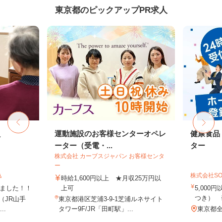
東京都のピックアップPR求人
員
運動施設のお客様センターオペレ
健康食品
ーター（受電・...
ター
株式会社 カーブスジャパン お客様センタ
ー
込
株式会社SO
時給1,600円以上 ★月収25万円以
しました！！
上可
5,000
つき） 
8（JR山手
東京都港区芝浦3-9-1芝浦ルネサイト
..
タワー9F/JR「田町駅」...
東京都