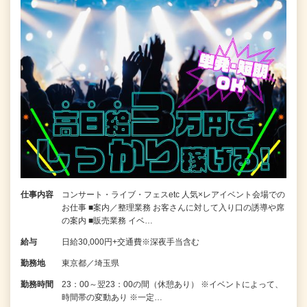
仕事内容
コンサート・ライブ・フェスetc 人気×レアイベント会場での
お仕事 ■案内／整理業務 お客さんに対して入り口の誘導や席
の案内 ■販売業務 イベ…
給与
日給30,000円+交通費※深夜手当含む
勤務地
東京都／埼玉県
勤務時間
23：00～翌23：00の間（休憩あり） ※イベントによって、
時間帯の変動あり ※一定…