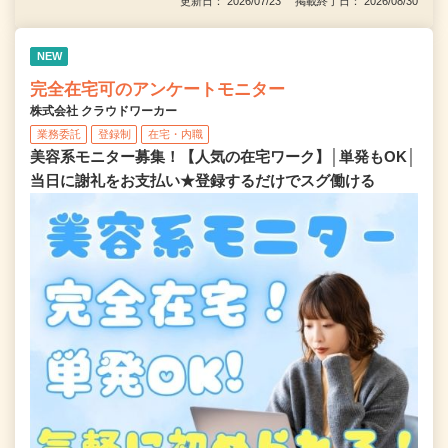
更新日： 2026/07/23 掲載終了日： 2026/08/30
NEW
完全在宅可のアンケートモニター
株式会社 クラウドワーカー
業務委託
登録制
在宅・内職
美容系モニター募集！【人気の在宅ワーク】│単発もOK│
当日に謝礼をお支払い★登録するだけでスグ働ける