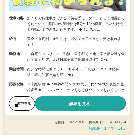
仕事内容
おうちでお仕事ができる『美容系モニター』として活躍して
ください！ 1案件の作業時間は5分〜10分程度。空いた時間
を有効活用できるお仕事です。 ◆【いろん…
給与
完全出来高制 ★謝礼は、最短で当日のうちに受け取れま
す！
勤務地
ご自宅※フルリモート勤務 東京都その他、東京都全域を含
む関東エリアおよび日本全国で勤務可能(在宅OK)
勤務時間
好きな時間に働けます！ ★単発（1日のみ）OK！ ★応募
後、即お仕事開始も可！ ★在…
応募資格
＜未経験者OK／年齢不問＞⇒★特に20代〜50代の女性の登
録多数★ ※スマートフォンもしくはパソコンをお持ちの方
詳細を見る
後で見る
更新日： 2026/07/31 掲載終了日： 2026/08/24
掲載終了まであと14日