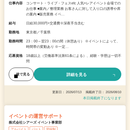
仕事内容
コンサート・ライブ・フェスetc 人気×レアイベント会場での
お仕事 ■案内／整理業務 お客さんに対して入り口の誘導や席
の案内 ■販売業務 イベ…
給与
日給30,000円+交通費※深夜手当含む
勤務地
東京都／千葉県
勤務時間
23：00～翌23：00の間（休憩あり） ※イベントによって、
時間帯の変動あり ※一定…
応募資格
18歳以上（労働基準法第61条による）、経験・学歴は一切不
問
詳細を見る
後で見る
更新日： 2026/07/13 掲載終了日： 2026/08/10
本日掲載終了になります
イベントの運営サポート
株式会社シアーズ イベント事業部
アルバイト
パート
登録制