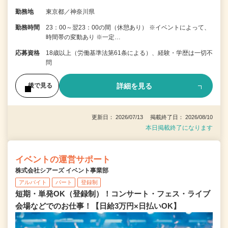
勤務地
東京都／神奈川県
勤務時間
23：00～翌23：00の間（休憩あり） ※イベントによって、
時間帯の変動あり ※一定…
応募資格
18歳以上（労働基準法第61条による）、経験・学歴は一切不
問
詳細を見る
後で見る
更新日： 2026/07/13 掲載終了日： 2026/08/10
本日掲載終了になります
イベントの運営サポート
株式会社シアーズ イベント事業部
アルバイト
パート
登録制
短期・単発OK（登録制）！コンサート・フェス・ライブ
会場などでのお仕事！【日給3万円×日払いOK】