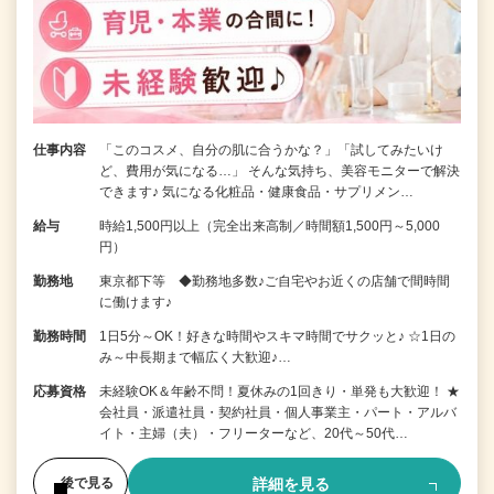
仕事内容
「このコスメ、自分の肌に合うかな？」「試してみたいけ
ど、費用が気になる…」 そんな気持ち、美容モニターで解決
できます♪ 気になる化粧品・健康食品・サプリメン…
給与
時給1,500円以上（完全出来高制／時間額1,500円～5,000
円）
勤務地
東京都下等 ◆勤務地多数♪ご自宅やお近くの店舗で間時間
に働けます♪
勤務時間
1日5分～OK！好きな時間やスキマ時間でサクッと♪ ☆1日の
み～中長期まで幅広く大歓迎♪…
応募資格
未経験OK＆年齢不問！夏休みの1回きり・単発も大歓迎！ ★
会社員・派遣社員・契約社員・個人事業主・パート・アルバ
イト・主婦（夫）・フリーターなど、20代～50代…
詳細を見る
後で見る