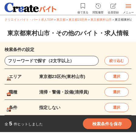
後で見る
閲覧履歴
会員登録
メニュー
クリエイトバイト・パート求人TOP
＞
東京都
＞
東京都23区外
＞
東京都東村山市
＞
東京都東村山市
東京都東村山市・その他のバイト・求人情報
検索条件の設定
絞り込む
エリア
東京都23区外(東村山市)
選択
職種
清掃・警備・設備(清掃員)
選択
条件
指定しない
選択
5
検索条件を保存
全
件ヒットしました