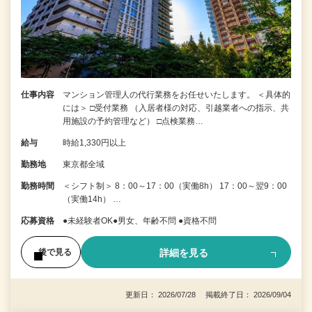
仕事内容
マンション管理人の代行業務をお任せいたします。 ＜具体的
には＞ □受付業務 （入居者様の対応、引越業者への指示、共
用施設の予約管理など） □点検業務…
給与
時給1,330円以上
勤務地
東京都全域
勤務時間
＜シフト制＞ 8：00～17：00（実働8h） 17：00～翌9：00
（実働14h） …
応募資格
●未経験者OK●男女、年齢不問 ●資格不問
詳細を見る
後で見る
更新日： 2026/07/28 掲載終了日： 2026/09/04