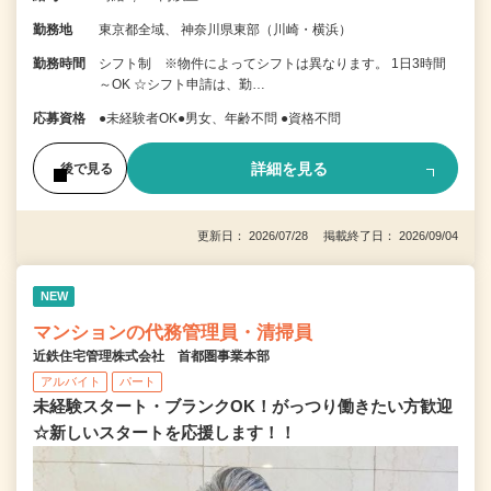
勤務地
東京都全域、 神奈川県東部（川崎・横浜）
勤務時間
シフト制 ※物件によってシフトは異なります。 1日3時間
～OK ☆シフト申請は、勤…
応募資格
●未経験者OK●男女、年齢不問 ●資格不問
詳細を見る
後で見る
更新日： 2026/07/28 掲載終了日： 2026/09/04
NEW
マンションの代務管理員・清掃員
近鉄住宅管理株式会社 首都圏事業本部
アルバイト
パート
未経験スタート・ブランクOK！がっつり働きたい方歓迎
☆新しいスタートを応援します！！