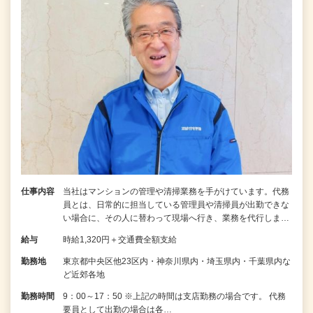
仕事内容
当社はマンションの管理や清掃業務を手がけています。代務
員とは、日常的に担当している管理員や清掃員が出勤できな
い場合に、その人に替わって現場へ行き、業務を代行しま…
給与
時給1,320円＋交通費全額支給
勤務地
東京都中央区他23区内・神奈川県内・埼玉県内・千葉県内な
ど近郊各地
勤務時間
9：00～17：50 ※上記の時間は支店勤務の場合です。 代務
要員として出勤の場合は各…