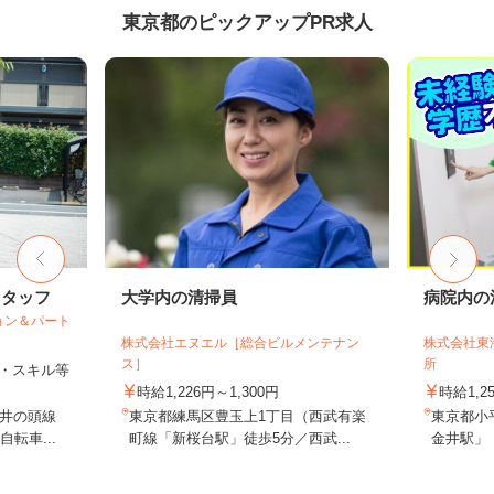
東京都のピックアップPR求人
スタッフ
大学内の清掃員
病院内の
ョン＆パート
株式会社エヌエル［総合ビルメンテナン
株式会社東
ス］
所
験・スキル等
時給1,226円～1,300円
時給1,
井の頭線
東京都練馬区豊玉上1丁目（西武有楽
東京都小
転車...
町線「新桜台駅」徒歩5分／西武...
金井駅」「