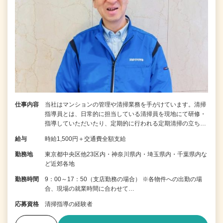
仕事内容
当社はマンションの管理や清掃業務を手がけています。清掃
指導員とは、日常的に担当している清掃員を現地にて研修・
指導していただいたり、定期的に行われる定期清掃の立ち…
給与
時給1,500円＋交通費全額支給
勤務地
東京都中央区他23区内・神奈川県内・埼玉県内・千葉県内な
ど近郊各地
勤務時間
9：00～17：50（支店勤務の場合） ※各物件への出勤の場
合、現場の就業時間に合わせて…
応募資格
清掃指導の経験者