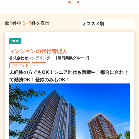
5
1
-
5
全
件中
件を表示
NEW
マンションの代行管理人
株式会社センシアリンク 【毎日興業グループ】
アルバイト
パート
未経験の方でもOK！シニア世代も活躍中！都合に合わせ
て勤務OK！登録のみもOK！