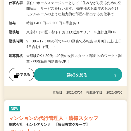
仕事内容
居住中ホームステージャーとして「住みながら売るための空
間演出」サービスを行います。 売主様のお部屋のお片付け、
モデルルームのような魅力的な部屋へ演出するお仕事で…
給与
時給1,400円～2,200円＋手当あり
勤務地
東京都（23区・都下）および近郊エリア ※直行直帰OK
勤務時間
9：30～17：00の間で4～6H勤務で応相談 ※月8日以上(土日
4日含む) （例） ・…
応募資格
未経験OK！20代～40代の女性スタッフ活躍中♪Wワーク・副
業・扶養範囲内勤務もOK！
詳細を見る
後で見る
更新日： 2026/03/04 掲載終了日： 2026/09/30
NEW
マンションの代行管理人・清掃スタッフ
株式会社 センシアリンク 【毎日興業グループ】