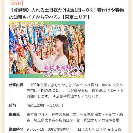
登録制
《登録制》入れる土日祝だけ&週1日～OK！着付けや着物
の知識もイチから学べる♪【東京エリア】
仕事内容
「100年企業」きものやまとグループの 振袖・袴のレンタル
専門店『KIMONO＆』。 お客様が振袖・袴を選ぶサポートを
お願いします。 ★店舗や周辺エリアで行われ…
給与
時給1,230円～1,500円
勤務地
東京都渋谷区、神奈川県横浜市、千葉県船橋市・千葉市・柏
市、埼玉県大宮市の店舗ほか・都下周辺エリアの催事会場
勤務時間
9：00～18：00(実働8時間) ※日により相談可能 ★土日祝