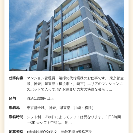
仕事内容
マンション管理員・清掃の代行業務のお仕事です。 東京都全
域、神奈川県東部（横浜市・川崎市）エリアのマンションに
スポットで入って頂きお住まいの方の快適な暮らし…
給与
時給1,330円以上
勤務地
東京都全域、 神奈川県東部（川崎・横浜）
勤務時間
シフト制 ※物件によってシフトは異なります。 1日3時間
～OK ☆シフト申請は、勤…
応募資格
●未経験者OK●男女、年齢不問 ●資格不問