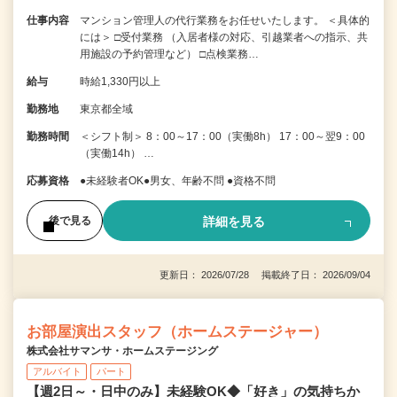
仕事内容
マンション管理人の代行業務をお任せいたします。 ＜具体的
には＞ □受付業務 （入居者様の対応、引越業者への指示、共
用施設の予約管理など） □点検業務…
給与
時給1,330円以上
勤務地
東京都全域
勤務時間
＜シフト制＞ 8：00～17：00（実働8h） 17：00～翌9：00
（実働14h） …
応募資格
●未経験者OK●男女、年齢不問 ●資格不問
詳細を見る
後で見る
更新日： 2026/07/28 掲載終了日： 2026/09/04
お部屋演出スタッフ（ホームステージャー）
株式会社サマンサ・ホームステージング
アルバイト
パート
【週2日～・日中のみ】未経験OK◆「好き」の気持ちか