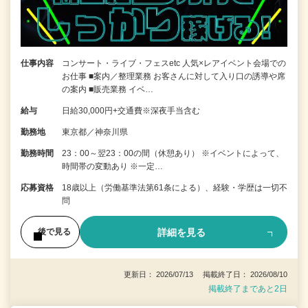
仕事内容
コンサート・ライブ・フェスetc 人気×レアイベント会場での
お仕事 ■案内／整理業務 お客さんに対して入り口の誘導や席
の案内 ■販売業務 イベ…
給与
日給30,000円+交通費※深夜手当含む
勤務地
東京都／神奈川県
勤務時間
23：00～翌23：00の間（休憩あり） ※イベントによって、
時間帯の変動あり ※一定…
応募資格
18歳以上（労働基準法第61条による）、経験・学歴は一切不
問
詳細を見る
後で見る
更新日： 2026/07/13 掲載終了日： 2026/08/10
掲載終了まであと2日