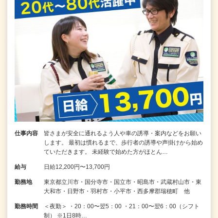
仕事内容
皆さまが安全に通れるよう人や車の誘導・案内などをお願い
します。 最初は慣れるまで、歩行者の誘導や声掛けから始め
ていただきます。 未経験で始めた方がほとん…
給与
日給12,200円〜13,700円
勤務地
東京都立川市・国分寺市・国立市・昭島市・武蔵村山市・東
大和市・日野市・羽村市・小平市・西多摩郡瑞穂町 他
勤務時間
＜夜勤＞ ・20：00〜翌5：00 ・21：00〜翌6：00（シフト
制） ※1日8時…