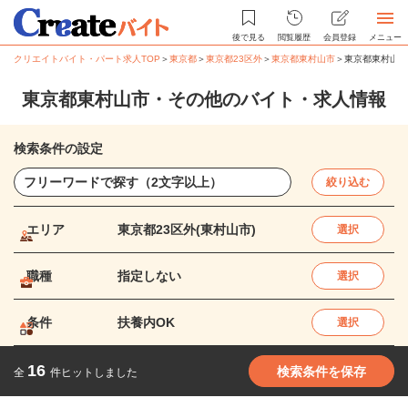
後で見る
閲覧履歴
会員登録
メニュー
クリエイトバイト・パート求人TOP
＞
東京都
＞
東京都23区外
＞
東京都東村山市
＞
東京都東村山市
東京都東村山市・その他のバイト・求人情報
検索条件の設定
絞り込む
エリア
東京都23区外(東村山市)
選択
職種
指定しない
選択
条件
扶養内OK
選択
16
検索条件を保存
全
件ヒットしました