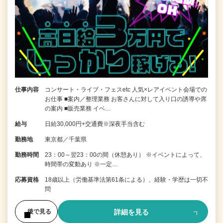
仕事内容
コンサート・ライブ・フェスetc 人気×レアイベント会場での
お仕事 ■案内／整理業務 お客さんに対して入り口の誘導や席
の案内 ■販売業務 イベ…
給与
日給30,000円+交通費※深夜手当含む
勤務地
東京都／千葉県
勤務時間
23：00～翌23：00の間（休憩あり） ※イベントによって、
時間帯の変動あり ※一定…
応募資格
18歳以上（労働基準法第61条による）、経験・学歴は一切不
問
詳細を見る
後で見る