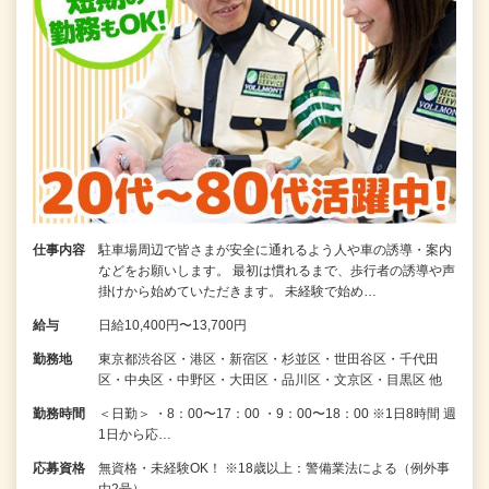
仕事内容
駐車場周辺で皆さまが安全に通れるよう人や車の誘導・案内
などをお願いします。 最初は慣れるまで、歩行者の誘導や声
掛けから始めていただきます。 未経験で始め…
給与
日給10,400円〜13,700円
勤務地
東京都渋谷区・港区・新宿区・杉並区・世田谷区・千代田
区・中央区・中野区・大田区・品川区・文京区・目黒区 他
勤務時間
＜日勤＞ ・8：00〜17：00 ・9：00〜18：00 ※1日8時間 週
1日から応…
応募資格
無資格・未経験OK！ ※18歳以上：警備業法による（例外事
由2号）