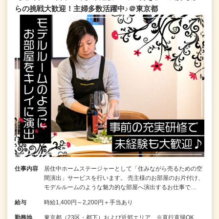
らの挑戦大歓迎！主婦多数活躍中♪＠東京都
仕事内容
居住中ホームステージャーとして「住みながら売るための空
間演出」サービスを行います。 売主様のお部屋のお片付け、
モデルルームのような魅力的な部屋へ演出するお仕事で…
給与
時給1,400円～2,200円＋手当あり
勤務地
東京都（23区・都下）および近郊エリア ※直行直帰OK