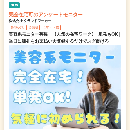
NEW
完全在宅可のアンケートモニター
株式会社 クラウドワーカー
業務委託
登録制
在宅・内職
美容系モニター募集！【人気の在宅ワーク】│単発もOK│
当日に謝礼をお支払い★登録するだけでスグ働ける