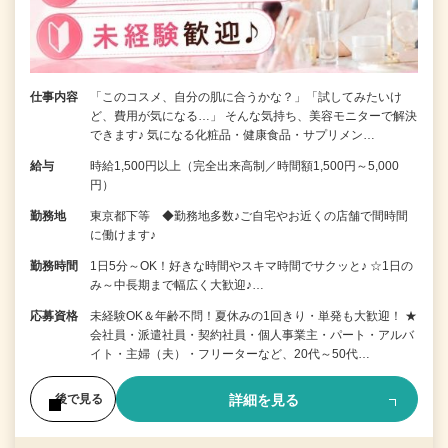
仕事内容
「このコスメ、自分の肌に合うかな？」「試してみたいけ
ど、費用が気になる…」 そんな気持ち、美容モニターで解決
できます♪ 気になる化粧品・健康食品・サプリメン…
給与
時給1,500円以上（完全出来高制／時間額1,500円～5,000
円）
勤務地
東京都下等 ◆勤務地多数♪ご自宅やお近くの店舗で間時間
に働けます♪
勤務時間
1日5分～OK！好きな時間やスキマ時間でサクッと♪ ☆1日の
み～中長期まで幅広く大歓迎♪…
応募資格
未経験OK＆年齢不問！夏休みの1回きり・単発も大歓迎！ ★
会社員・派遣社員・契約社員・個人事業主・パート・アルバ
イト・主婦（夫）・フリーターなど、20代～50代…
詳細を見る
後で見る