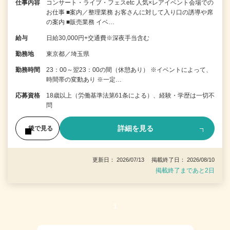
仕事内容
コンサート・ライブ・フェスetc 人気×レアイベント会場での
お仕事 ■案内／整理業務 お客さんに対して入り口の誘導や席
の案内 ■販売業務 イベ…
給与
日給30,000円+交通費※深夜手当含む
勤務地
東京都／埼玉県
勤務時間
23：00～翌23：00の間（休憩あり） ※イベントによって、
時間帯の変動あり ※一定…
応募資格
18歳以上（労働基準法第61条による）、経験・学歴は一切不
問
詳細を見る
後で見る
更新日： 2026/07/13 掲載終了日： 2026/08/10
掲載終了まであと2日
1