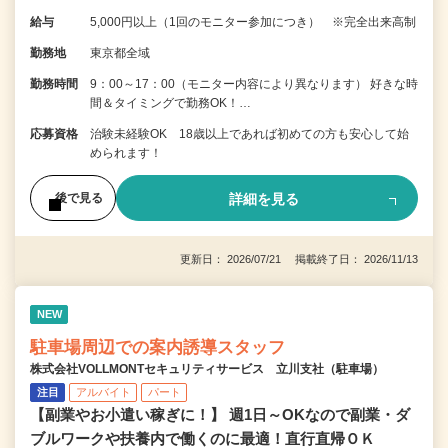
給与
5,000円以上（1回のモニター参加につき） ※完全出来高制
勤務地
東京都全域
勤務時間
9：00～17：00（モニター内容により異なります） 好きな時
間＆タイミングで勤務OK！…
応募資格
治験未経験OK 18歳以上であれば初めての方も安心して始
められます！
詳細を見る
後で見る
更新日： 2026/07/21 掲載終了日： 2026/11/13
NEW
駐車場周辺での案内誘導スタッフ
株式会社VOLLMONTセキュリティサービス 立川支社（駐車場）
注目
アルバイト
パート
【副業やお小遣い稼ぎに！】 週1日～OKなので副業・ダ
ブルワークや扶養内で働くのに最適！直行直帰ＯＫ