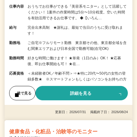
仕事内容
おうちでお仕事ができる『美容系モニター』として活躍して
ください！ 1案件の作業時間は5分〜10分程度。空いた時間
を有効活用できるお仕事です。 ◆【いろん…
給与
完全出来高制 ★謝礼は、最短で当日のうちに受け取れま
す！
勤務地
ご自宅※フルリモート勤務 東京都その他、東京都全域を含
む関東エリアおよび日本全国で勤務可能(在宅OK)
勤務時間
好きな時間に働けます！ ★単発（1日のみ）OK！ ★応募
後、即お仕事開始も可！ ★在…
応募資格
＜未経験者OK／年齢不問＞⇒★特に20代〜50代の女性の登
録多数★ ※スマートフォンもしくはパソコンをお持ちの方
詳細を見る
後で見る
更新日： 2026/07/31 掲載終了日： 2026/08/24
健康食品・化粧品・治験等のモニター