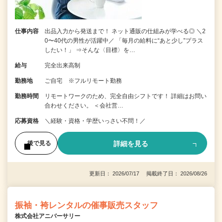
仕事内容
出品入力から発送まで！ ネット通販の仕組みが学べる◎ ＼2
0〜40代の男性が活躍中／ 「毎月の給料に“あと少し”プラス
したい！」 ⇒そんな〈目標〉を…
給与
完全出来高制
勤務地
ご自宅 ※フルリモート勤務
勤務時間
リモートワークのため、完全自由シフトです！ 詳細はお問い
合わせください。 ＜会社営…
応募資格
＼経験・資格・学歴いっさい不問！／
詳細を見る
後で見る
更新日： 2026/07/17 掲載終了日： 2026/08/26
振袖・袴レンタルの催事販売スタッフ
株式会社アニバーサリー