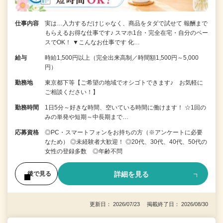
仕事内容
実は…入力するだけじゃなく、商品をタダで試せて 報酬まで
もらえるお得な仕事です♪ スマホ1台・完全在宅・自分のペー
スでOK！ ▼こんなお仕事です 化…
給与
時給1,500円以上（完全出来高制／時間額1,500円～5,000
円）
勤務地
東京都下等【ご希望の地域でオシゴトできます♪ お気軽に
ご相談ください！】
勤務時間
1日5分～好きな時間、空いている時間に働けます！ ☆1回の
みの単発や短期～中長期まで…
応募資格
◎PC・スマートフォンをお持ちの方（※アンケートに必要
なため） ◎未経験者大歓迎！ ◎20代、30代、40代、50代の
女性の登録多数 ◎年齢不問
詳細を見る
後で見る
更新日： 2026/07/23 掲載終了日： 2026/08/30