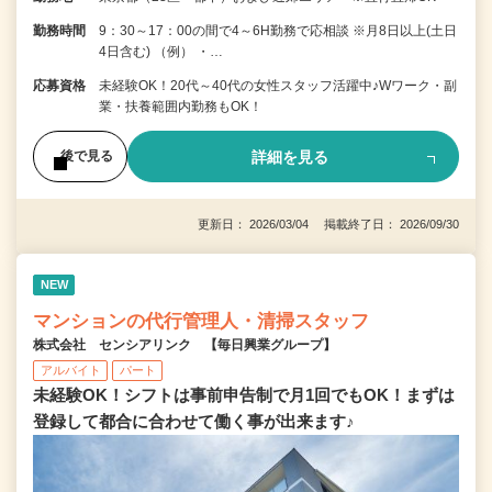
勤務時間
9：30～17：00の間で4～6H勤務で応相談 ※月8日以上(土日
4日含む) （例） ・…
応募資格
未経験OK！20代～40代の女性スタッフ活躍中♪Wワーク・副
業・扶養範囲内勤務もOK！
詳細を見る
後で見る
更新日： 2026/03/04 掲載終了日： 2026/09/30
NEW
マンションの代行管理人・清掃スタッフ
株式会社 センシアリンク 【毎日興業グループ】
アルバイト
パート
未経験OK！シフトは事前申告制で月1回でもOK！まずは
登録して都合に合わせて働く事が出来ます♪