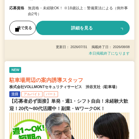
応募資格
無資格・未経験OK！ ※18歳以上：警備業法による（例外事
由2号）
詳細を見る
後で見る
更新日： 2026/07/31 掲載終了日： 2026/08/08
本日掲載終了になります
NEW
駐車場周辺の案内誘導スタッフ
株式会社VOLLMONTセキュリティサービス 渋谷支社（駐車場）
注目
アルバイト
パート
【応募者必ず面接】単発・週1・シフト自由！未経験大歓
迎！20代〜80代活躍中！副業・WワークOK！