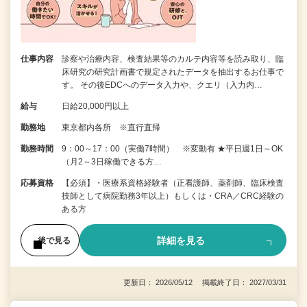
仕事内容
診察や治療内容、検査結果等のカルテ内容等を読み取り、臨
床研究の研究計画書で規定されたデータを抽出するお仕事で
す。 その後EDCへのデータ入力や、クエリ（入力内…
給与
日給20,000円以上
勤務地
東京都内各所 ※直行直帰
勤務時間
9：00～17：00（実働7時間） ※変動有 ★平日週1日～OK
（月2～3日稼働できる方…
応募資格
【必須】・医療系資格経験者（正看護師、薬剤師、臨床検査
技師として病院勤務3年以上）もしくは・CRA／CRC経験の
ある方
詳細を見る
後で見る
更新日： 2026/05/12 掲載終了日： 2027/03/31