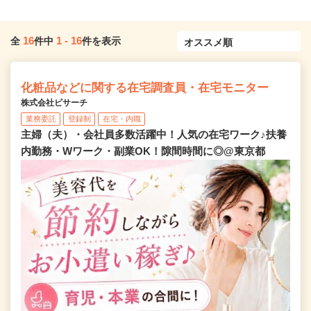
16
1
-
16
全
件中
件を表示
化粧品などに関する在宅調査員・在宅モニター
株式会社ビサーチ
業務委託
登録制
在宅・内職
主婦（夫）・会社員多数活躍中！人気の在宅ワーク♪扶養
内勤務・Wワーク・副業OK！隙間時間に◎@東京都