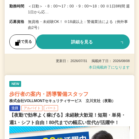
勤務時間
＜日勤＞ ・8：00〜17：00 ・9：00〜18：00 ※1日8時間 週
1日から応…
応募資格
無資格・未経験OK！ ※18歳以上：警備業法による（例外事
由2号）
詳細を見る
後で見る
更新日： 2026/07/31 掲載終了日： 2026/08/08
本日掲載終了になります
NEW
歩行者の案内・誘導警備スタッフ
株式会社VOLLMONTセキュリティサービス 立川支社（夜勤）
注目
アルバイト
パート
【夜勤で効率よく稼げる】未経験大歓迎！短期・単発・
週1・シフト自由！80代までの幅広い世代が活躍中！