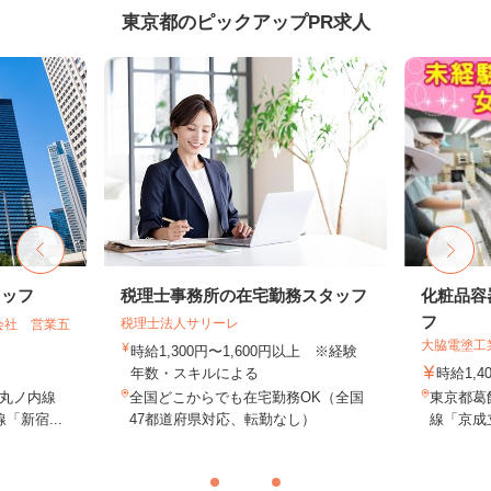
東京都のピックアップPR求人
タッフ
税理士事務所の在宅勤務スタッフ
化粧品容
フ
税理士法人サリーレ
会社 営業五
大脇電塗工
時給1,300円〜1,600円以上 ※経験
年数・スキルによる
時給1,4
丸ノ内線
全国どこからでも在宅勤務OK（全国
東京都葛飾
「新宿...
47都道府県対応、転勤なし）
線「京成立