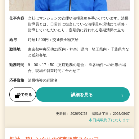
仕事内容
当社はマンションの管理や清掃業務を手がけています。清掃
指導員とは、日常的に担当している清掃員を現地にて研修・
指導していただいたり、定期的に行われる定期清掃の立ち…
給与
時給1,500円＋交通費全額支給
勤務地
東京都中央区他23区内・神奈川県内・埼玉県内・千葉県内な
ど近郊各地
勤務時間
9：00～17：50（支店勤務の場合） ※各物件への出勤の場
合、現場の就業時間に合わせて…
応募資格
清掃指導の経験者
詳細を見る
後で見る
更新日： 2026/07/28 掲載終了日： 2026/08/07
本日掲載終了になります