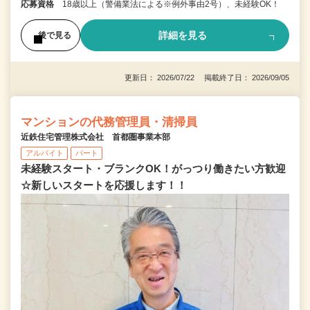
応募資格
18歳以上（警備業法による※例外事由2号）、未経験OK！
詳細を見る
後で見る
更新日： 2026/07/22 掲載終了日： 2026/09/05
マンションの代務管理員・清掃員
近鉄住宅管理株式会社 首都圏事業本部
アルバイト
パート
未経験スタート・ブランクOK！がっつり働きたい方歓迎
☆新しいスタートを応援します！！