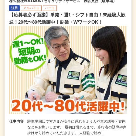
株式会社VOLLMONTセキュリティサービス 渋谷支社（駐車場）
注目
アルバイト
パート
【応募者必ず面接】単発・週1・シフト自由！未経験大歓
迎！20代〜80代活躍中！副業・WワークOK！
仕事内容
駐車場周辺で皆さまが安全に通れるよう人や車の誘導・案内
などをお願いします。 最初は慣れるまで、歩行者の誘導や声
掛けから始めていただきます。 未経験で始め…