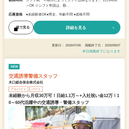
勤務時間
シフト制 ※物件によってシフトは異なります。 1日3時間
～OK ☆シフト申請は、勤…
応募資格
●未経験者OK●男女、年齢不問 ●資格不問
詳細を見る
後で見る
更新日： 2026/07/06 掲載終了日： 2026/08/07
本日掲載終了になります
NEW
交通誘導警備スタッフ
木口総合保全株式会社
アルバイト
パート
未経験から月収30万可！日給1.1万～+入社祝い金12万！1
0～60代活躍中の交通誘導・警備スタッフ