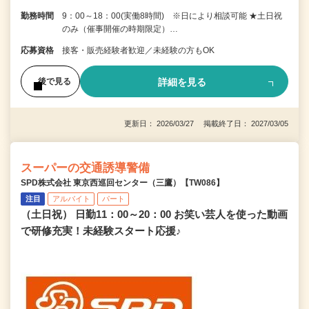
勤務時間
9：00～18：00(実働8時間) ※日により相談可能 ★土日祝
のみ（催事開催の時期限定）…
応募資格
接客・販売経験者歓迎／未経験の方もOK
詳細を見る
後で見る
更新日： 2026/03/27 掲載終了日： 2027/03/05
スーパーの交通誘導警備
SPD株式会社 東京西巡回センター（三鷹）【TW086】
注目
アルバイト
パート
（土日祝） 日勤11：00～20：00 お笑い芸人を使った動画
で研修充実！未経験スタート応援♪