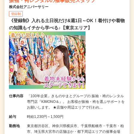
振袖・袴レンタルの催事販売スタッフ
株式会社アニバーサリー
登録制
《登録制》入れる土日祝だけ&週1日～OK！着付けや着物
の知識もイチから学べる♪【東京エリア】
仕事内容
「100年企業」きものやまとグループの 振袖・袴のレンタル
専門店『KIMONO＆』。 お客様が振袖・袴を選ぶサポートを
お願いします。 ★店舗や周辺エリアで行われ…
給与
時給1,230円～1,500円
勤務地
東京都渋谷区、神奈川県横浜市、千葉県船橋市・千葉市・柏
市、埼玉県大宮市の店舗ほか・都下周辺エリアの催事会場