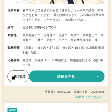
仕事内容
駐車場周辺で皆さまが安全に通れるよう人や車の誘導・案内
などをお願いします。 最初は慣れるまで、歩行者の誘導や声
掛けから始めていただきます。 未経験で始め…
給与
日給10,400円〜13,700円
勤務地
東京都立川市・国分寺市・国立市・昭島市・武蔵村山市・東
大和市・日野市・羽村市・小平市・西多摩郡瑞穂町 他
勤務時間
＜日勤＞ ・8：00〜17：00 ・9：00〜18：00 ※1日8時間 週
1日から応…
応募資格
無資格・未経験OK！ ※18歳以上：警備業法による（例外事
由2号）
詳細を見る
後で見る
更新日： 2026/07/31 掲載終了日： 2026/08/08
掲載終了まであと1日
NEW