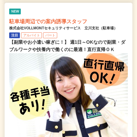
NEW
駐車場周辺での案内誘導スタッフ
株式会社VOLLMONTセキュリティサービス 立川支社（駐車場）
注目
アルバイト
パート
【副業やお小遣い稼ぎに！】 週1日～OKなので副業・ダ
ブルワークや扶養内で働くのに最適！直行直帰ＯＫ