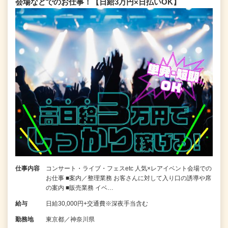
会場などでのお仕事！【日給3万円×日払いOK】
仕事内容
コンサート・ライブ・フェスetc 人気×レアイベント会場での
お仕事 ■案内／整理業務 お客さんに対して入り口の誘導や席
の案内 ■販売業務 イベ…
給与
日給30,000円+交通費※深夜手当含む
勤務地
東京都／神奈川県