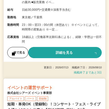
の案内 ■販売業務 イベ…
給与
日給30,000円+交通費※深夜手当含む
勤務地
東京都／千葉県
勤務時間
23：00～翌23：00の間（休憩あり） ※イベントによって、
時間帯の変動あり ※一定…
応募資格
18歳以上（労働基準法第61条による）、経験・学歴は一切不
問
詳細を見る
後で見る
更新日： 2026/07/13 掲載終了日： 2026/08/10
掲載終了まであと3日
イベントの運営サポート
株式会社シアーズ イベント事業部
アルバイト
パート
登録制
短期・単発OK（登録制）！コンサート・フェス・ライブ