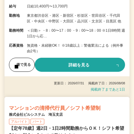
給与
日給10,400円〜13,700円
勤務地
東京都渋谷区・港区・新宿区・杉並区・世田谷区・千代田
区・中央区・中野区・大田区・品川区・文京区・目黒区 他
勤務時間
＜日勤＞ ・8：00〜17：00 ・9：00〜18：00 ※1日8時間 週
1日から応…
応募資格
無資格・未経験OK！ ※18歳以上：警備業法による（例外事
由2号）
詳細を見る
後で見る
更新日： 2026/07/31 掲載終了日： 2026/08/08
掲載終了まであと1日
マンションの清掃代行員／シフト希望制
株式会社ビルシステム 埼玉支店
アルバイト
パート
【定年78歳】週2日・1日2時間勤務からＯＫ！シフト希望