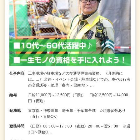
仕事内容
工事現場や駐車場などの交通誘導警備業務。 《具体的に
は……》 道路・イベント会場・駐車場などでの、車や歩行者
の交通誘導・整理・案内 ＜勤務地＞ …
給与
日給11,000円～12,500円（日勤） 日給12,500円～14,000
円（夜勤）
勤務地
東京都・神奈川県・埼玉県・千葉県全域 ☆現場多数あり
（直行・直帰OK）
勤務時間
《日勤》08：00～17：00 《夜勤》20：00～翌5：00 ※週
3日〜勤務O…