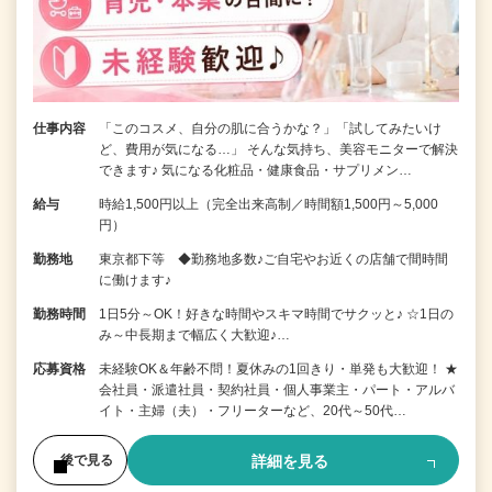
仕事内容
「このコスメ、自分の肌に合うかな？」「試してみたいけ
ど、費用が気になる…」 そんな気持ち、美容モニターで解決
できます♪ 気になる化粧品・健康食品・サプリメン…
給与
時給1,500円以上（完全出来高制／時間額1,500円～5,000
円）
勤務地
東京都下等 ◆勤務地多数♪ご自宅やお近くの店舗で間時間
に働けます♪
勤務時間
1日5分～OK！好きな時間やスキマ時間でサクッと♪ ☆1日の
み～中長期まで幅広く大歓迎♪…
応募資格
未経験OK＆年齢不問！夏休みの1回きり・単発も大歓迎！ ★
会社員・派遣社員・契約社員・個人事業主・パート・アルバ
イト・主婦（夫）・フリーターなど、20代～50代…
詳細を見る
後で見る