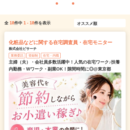
18
1
-
18
全
件中
件を表示
化粧品などに関する在宅調査員・在宅モニター
株式会社ビサーチ
業務委託
登録制
在宅・内職
主婦（夫）・会社員多数活躍中！人気の在宅ワーク♪扶養
内勤務・Wワーク・副業OK！隙間時間に◎@東京都