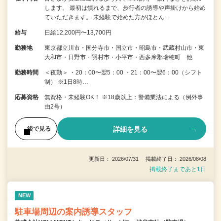
します。 最初は慣れるまで、歩行者の誘導や声掛けから始め
ていただきます。 未経験で始めた方がほとん…
給与
日給12,200円〜13,700円
勤務地
東京都立川市・国分寺市・国立市・昭島市・武蔵村山市・東
大和市・日野市・羽村市・小平市・西多摩郡瑞穂町 他
勤務時間
＜夜勤＞ ・20：00〜翌5：00 ・21：00〜翌6：00（シフト
制） ※1日8時…
応募資格
無資格・未経験OK！ ※18歳以上：警備業法による（例外事
由2号）
詳細を見る
後で見る
更新日： 2026/07/31 掲載終了日： 2026/08/08
掲載終了まであと1日
NEW
駐車場周辺の案内誘導スタッフ