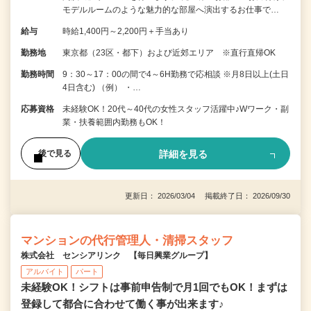
モデルルームのような魅力的な部屋へ演出するお仕事で…
給与
時給1,400円～2,200円＋手当あり
勤務地
東京都（23区・都下）および近郊エリア ※直行直帰OK
勤務時間
9：30～17：00の間で4～6H勤務で応相談 ※月8日以上(土日
4日含む) （例） ・…
応募資格
未経験OK！20代～40代の女性スタッフ活躍中♪Wワーク・副
業・扶養範囲内勤務もOK！
詳細を見る
後で見る
更新日： 2026/03/04 掲載終了日： 2026/09/30
マンションの代行管理人・清掃スタッフ
株式会社 センシアリンク 【毎日興業グループ】
アルバイト
パート
未経験OK！シフトは事前申告制で月1回でもOK！まずは
登録して都合に合わせて働く事が出来ます♪