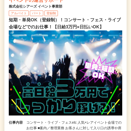
イベントの運営サポート
株式会社シアーズ イベント事業部
アルバイト
パート
登録制
短期・単発OK（登録制）！コンサート・フェス・ライブ
会場などでのお仕事！【日給3万円×日払いOK】
仕事内容
コンサート・ライブ・フェスetc 人気×レアイベント会場での
お仕事 ■案内／整理業務 お客さんに対して入り口の誘導や席