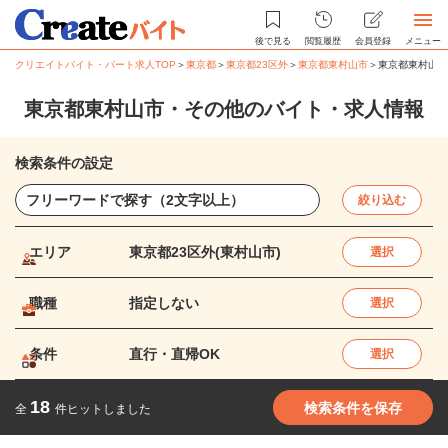
後で見る
閲覧履歴
会員登録
メニュー
クリエイトバイト・パート求人TOP
＞
東京都
＞
東京都23区外
＞
東京都東村山市
＞
東京都東村山市
東京都東村山市・その他のバイト・求人情報
検索条件の設定
絞り込む
エリア
東京都23区外(東村山市)
選択
職種
指定しない
選択
条件
直行・直帰OK
選択
18
検索条件を保存
全
件ヒットしました