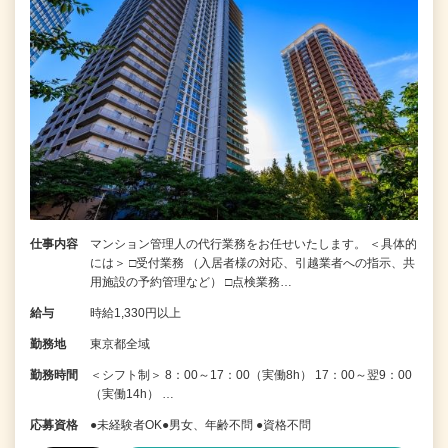
仕事内容
マンション管理人の代行業務をお任せいたします。 ＜具体的
には＞ □受付業務 （入居者様の対応、引越業者への指示、共
用施設の予約管理など） □点検業務…
給与
時給1,330円以上
勤務地
東京都全域
勤務時間
＜シフト制＞ 8：00～17：00（実働8h） 17：00～翌9：00
（実働14h） …
応募資格
●未経験者OK●男女、年齢不問 ●資格不問