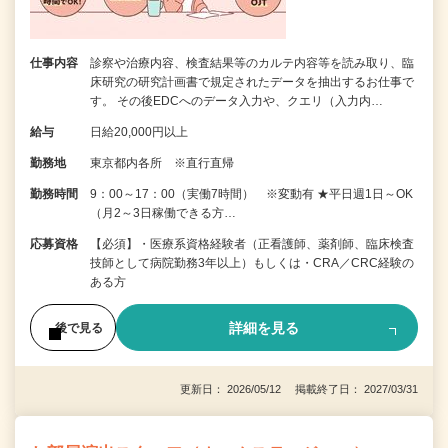
仕事内容
診察や治療内容、検査結果等のカルテ内容等を読み取り、臨
床研究の研究計画書で規定されたデータを抽出するお仕事で
す。 その後EDCへのデータ入力や、クエリ（入力内…
給与
日給20,000円以上
勤務地
東京都内各所 ※直行直帰
勤務時間
9：00～17：00（実働7時間） ※変動有 ★平日週1日～OK
（月2～3日稼働できる方…
応募資格
【必須】・医療系資格経験者（正看護師、薬剤師、臨床検査
技師として病院勤務3年以上）もしくは・CRA／CRC経験の
ある方
詳細を見る
後で見る
更新日： 2026/05/12 掲載終了日： 2027/03/31