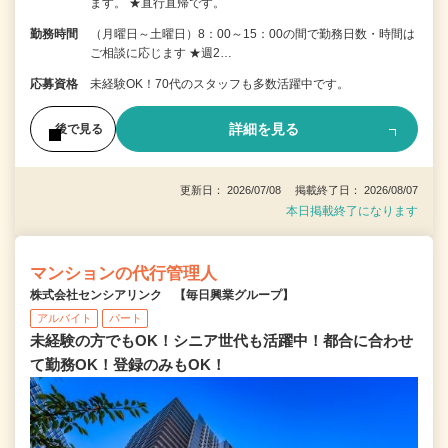
ます。 ★直行直帰です。
勤務時間
（月曜日～土曜日）8：00～15：00の間で勤務日数・時間は
ご相談に応じます ★週2…
応募資格
未経験OK！70代のスタッフも多数活躍中です。
詳細を見る
後で見る
更新日： 2026/07/08 掲載終了日： 2026/08/07
本日掲載終了になります
マンションの代行管理人
株式会社センシアリンク 【毎日興業グループ】
アルバイト
パート
未経験の方でもOK！シニア世代も活躍中！都合に合わせ
て勤務OK！登録のみもOK！