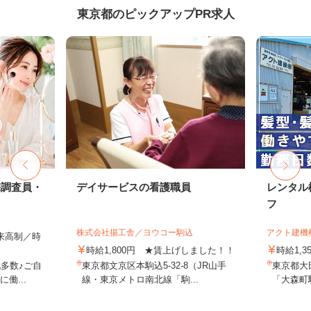
東京都のピックアップPR求人
宅調査員・
デイサービスの看護職員
レンタル
フ
株式会社揚工舎／ヨウコー駒込
アクト建機
出来高制／時
時給1,800円 ★賃上げしました！！
時給1,
多数♪ご自
東京都文京区本駒込5-32-8（JR山手
東京都大田
働...
線・東京メトロ南北線「駒...
「大森町駅