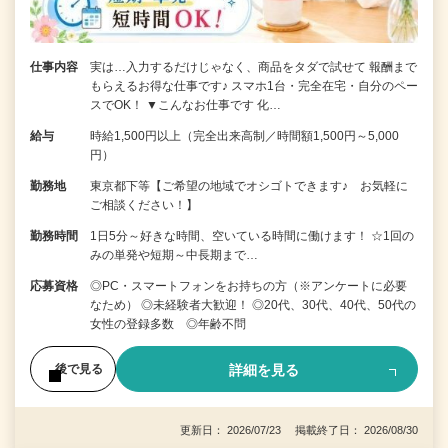
仕事内容
実は…入力するだけじゃなく、商品をタダで試せて 報酬まで
もらえるお得な仕事です♪ スマホ1台・完全在宅・自分のペー
スでOK！ ▼こんなお仕事です 化…
給与
時給1,500円以上（完全出来高制／時間額1,500円～5,000
円）
勤務地
東京都下等【ご希望の地域でオシゴトできます♪ お気軽に
ご相談ください！】
勤務時間
1日5分～好きな時間、空いている時間に働けます！ ☆1回の
みの単発や短期～中長期まで…
応募資格
◎PC・スマートフォンをお持ちの方（※アンケートに必要
なため） ◎未経験者大歓迎！ ◎20代、30代、40代、50代の
女性の登録多数 ◎年齢不問
詳細を見る
後で見る
更新日： 2026/07/23 掲載終了日： 2026/08/30