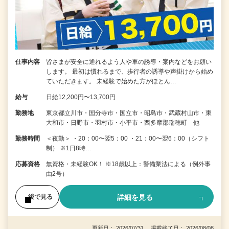
仕事内容
皆さまが安全に通れるよう人や車の誘導・案内などをお願い
します。 最初は慣れるまで、歩行者の誘導や声掛けから始め
ていただきます。 未経験で始めた方がほとん…
給与
日給12,200円〜13,700円
勤務地
東京都立川市・国分寺市・国立市・昭島市・武蔵村山市・東
大和市・日野市・羽村市・小平市・西多摩郡瑞穂町 他
勤務時間
＜夜勤＞ ・20：00〜翌5：00 ・21：00〜翌6：00（シフト
制） ※1日8時…
応募資格
無資格・未経験OK！ ※18歳以上：警備業法による（例外事
由2号）
詳細を見る
後で見る
更新日： 2026/07/31 掲載終了日： 2026/08/08