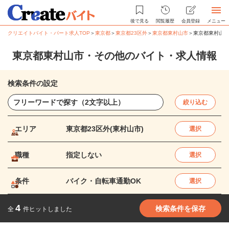
後で見る
閲覧履歴
会員登録
メニュー
クリエイトバイト・パート求人TOP
＞
東京都
＞
東京都23区外
＞
東京都東村山市
＞
東京都東村山市
東京都東村山市・その他のバイト・求人情報
検索条件の設定
絞り込む
エリア
東京都23区外(東村山市)
選択
職種
指定しない
選択
条件
バイク・自転車通勤OK
選択
4
検索条件を保存
全
件ヒットしました