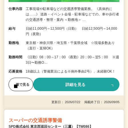
仕事内容
工事現場や駐車場などの交通誘導警備業務。 《具体的に
は……》 道路・イベント会場・駐車場などでの、車や歩行者
の交通誘導・整理・案内 ＜勤務地＞ …
給与
日給11,000円～12,500円（日勤） 日給12,500円～14,000
円（夜勤）
勤務地
東京都・神奈川県・埼玉県・千葉県全域 ☆現場多数あり
（直行・直帰OK）
勤務時間
《日勤》08：00～17：00 《夜勤》20：00～翌5：00 ※週
3日〜勤務O…
応募資格
18歳以上（警備業法による※例外事由2号）、未経験OK！
詳細を見る
後で見る
更新日： 2026/07/22 掲載終了日： 2026/09/05
スーパーの交通誘導警備
SPD株式会社 東京西巡回センター（三鷹）【TW086】