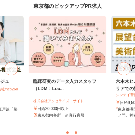
東京都のピックアップPR求人
ルジュ
臨床研究のデータ入力スタッフ
六本木ヒ
（LDM：Loc...
リアでの案
hcp260
シンテイ警
株式会社アクセライズ・サイト
日給9,5
日給20,000円以上
江戸線「勝
東京都港
東京都内各所 ※直行直帰
ノ門、神