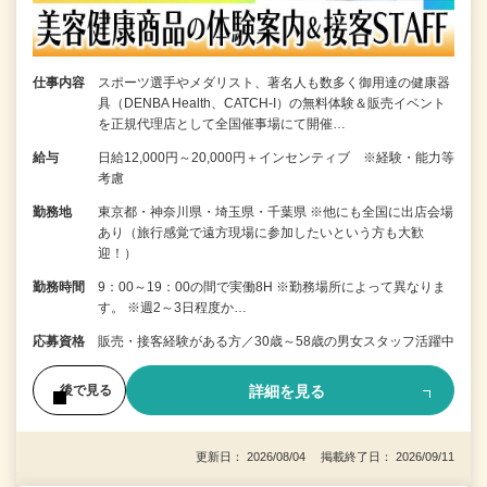
仕事内容
スポーツ選手やメダリスト、著名人も数多く御用達の健康器
具（DENBA Health、CATCH-I）の無料体験＆販売イベント
を正規代理店として全国催事場にて開催…
給与
日給12,000円～20,000円＋インセンティブ ※経験・能力等
考慮
勤務地
東京都・神奈川県・埼玉県・千葉県 ※他にも全国に出店会場
あり（旅行感覚で遠方現場に参加したいという方も大歓
迎！）
勤務時間
9：00～19：00の間で実働8H ※勤務場所によって異なりま
す。 ※週2～3日程度か…
応募資格
販売・接客経験がある方／30歳～58歳の男女スタッフ活躍中
詳細を見る
後で見る
更新日： 2026/08/04 掲載終了日： 2026/09/11