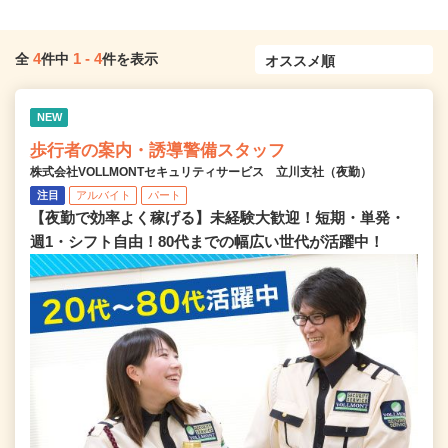
4
1
-
4
全
件中
件を表示
NEW
歩行者の案内・誘導警備スタッフ
株式会社VOLLMONTセキュリティサービス 立川支社（夜勤）
注目
アルバイト
パート
【夜勤で効率よく稼げる】未経験大歓迎！短期・単発・
週1・シフト自由！80代までの幅広い世代が活躍中！