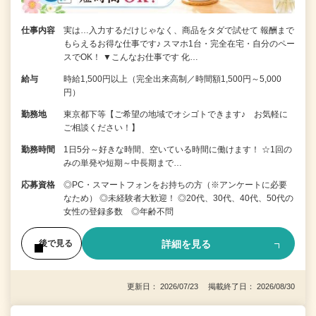
仕事内容
実は…入力するだけじゃなく、商品をタダで試せて 報酬まで
もらえるお得な仕事です♪ スマホ1台・完全在宅・自分のペー
スでOK！ ▼こんなお仕事です 化…
給与
時給1,500円以上（完全出来高制／時間額1,500円～5,000
円）
勤務地
東京都下等【ご希望の地域でオシゴトできます♪ お気軽に
ご相談ください！】
勤務時間
1日5分～好きな時間、空いている時間に働けます！ ☆1回の
みの単発や短期～中長期まで…
応募資格
◎PC・スマートフォンをお持ちの方（※アンケートに必要
なため） ◎未経験者大歓迎！ ◎20代、30代、40代、50代の
女性の登録多数 ◎年齢不問
詳細を見る
後で見る
更新日： 2026/07/23 掲載終了日： 2026/08/30