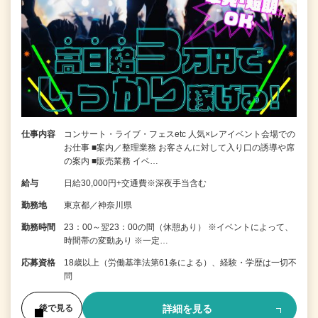
仕事内容
コンサート・ライブ・フェスetc 人気×レアイベント会場での
お仕事 ■案内／整理業務 お客さんに対して入り口の誘導や席
の案内 ■販売業務 イベ…
給与
日給30,000円+交通費※深夜手当含む
勤務地
東京都／神奈川県
勤務時間
23：00～翌23：00の間（休憩あり） ※イベントによって、
時間帯の変動あり ※一定…
応募資格
18歳以上（労働基準法第61条による）、経験・学歴は一切不
問
詳細を見る
後で見る