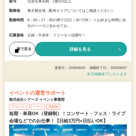
給与
完全出来高制 1枚5円以上
勤務地
東京都全域（配布エリアについてはご相談ください）
勤務時間
9：00～17：00の間で1日2～3hでOK！ ☆お好きな時間に自
分のペースに合わせてお…
応募資格
主婦・中高年・フリーター活躍中！
詳細を見る
後で見る
更新日： 2026/06/23 掲載終了日： 2026/08/07
本日掲載終了になります
イベントの運営サポート
株式会社シアーズ イベント事業部
アルバイト
パート
登録制
短期・単発OK（登録制）！コンサート・フェス・ライブ
会場などでのお仕事！【日給3万円×日払いOK】