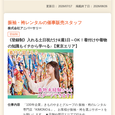
更新日： 2026/07/17 掲載終了日： 2026/08/26
振袖・袴レンタルの催事販売スタッフ
株式会社アニバーサリー
登録制
《登録制》入れる土日祝だけ&週1日～OK！着付けや着物
の知識もイチから学べる♪【東京エリア】
仕事内容
「100年企業」きものやまとグループの 振袖・袴のレンタル
専門店『KIMONO＆』。 お客様が振袖・袴を選ぶサポートを
お願いします。 ★店舗や周辺エリアで行われ…