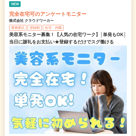
NEW
完全在宅可のアンケートモニター
株式会社 クラウドワーカー
業務委託
登録制
在宅・内職
美容系モニター募集！【人気の在宅ワーク】│単発もOK│
当日に謝礼をお支払い★登録するだけでスグ働ける