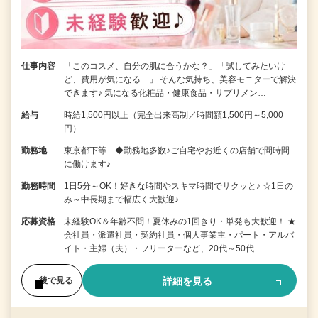
仕事内容
「このコスメ、自分の肌に合うかな？」「試してみたいけ
ど、費用が気になる…」 そんな気持ち、美容モニターで解決
できます♪ 気になる化粧品・健康食品・サプリメン…
給与
時給1,500円以上（完全出来高制／時間額1,500円～5,000
円）
勤務地
東京都下等 ◆勤務地多数♪ご自宅やお近くの店舗で間時間
に働けます♪
勤務時間
1日5分～OK！好きな時間やスキマ時間でサクッと♪ ☆1日の
み～中長期まで幅広く大歓迎♪…
応募資格
未経験OK＆年齢不問！夏休みの1回きり・単発も大歓迎！ ★
会社員・派遣社員・契約社員・個人事業主・パート・アルバ
イト・主婦（夫）・フリーターなど、20代～50代…
詳細を見る
後で見る