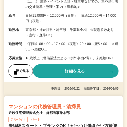
は……》 道路・イベント会場・駐車場などでの、車や歩行者
の交通誘導・整理・案内 ＜勤務地＞ …
給与
日給11,000円～12,500円（日勤） 日給12,500円～14,000
円（夜勤）
勤務地
東京都・神奈川県・埼玉県・千葉県全域 ☆現場多数あり
（直行・直帰OK）
勤務時間
《日勤》08：00～17：00 《夜勤》20：00～翌5：00 ※週
3日〜勤務O…
応募資格
18歳以上（警備業法による※例外事由2号）、未経験OK！
詳細を見る
後で見る
更新日： 2026/07/22 掲載終了日： 2026/09/05
マンションの代務管理員・清掃員
近鉄住宅管理株式会社 首都圏事業本部
アルバイト
パート
未経験スタート・ブランクOK！がっつり働きたい方歓迎