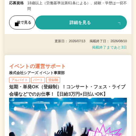
応募資格
18歳以上（労働基準法第61条による）、経験・学歴は一切不
問
詳細を見る
後で見る
更新日： 2026/07/13 掲載終了日： 2026/08/10
掲載終了まであと3日
イベントの運営サポート
株式会社シアーズ イベント事業部
アルバイト
パート
登録制
短期・単発OK（登録制）！コンサート・フェス・ライブ
会場などでのお仕事！【日給3万円×日払いOK】