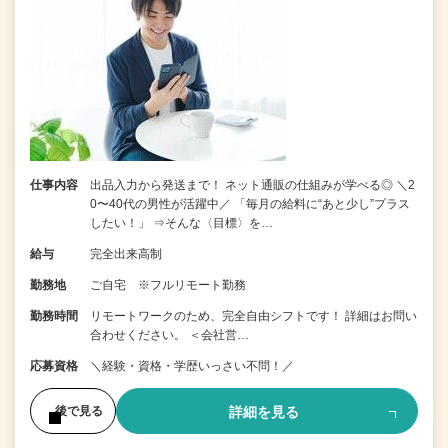
仕事内容
出品入力から発送まで！ ネット通販の仕組みが学べる◎ ＼2
0〜40代の男性が活躍中／ 「毎月の給料に“あと少し”プラス
したい！」 ⇒そんな〈目標〉を…
給与
完全出来高制
勤務地
ご自宅 ※フルリモート勤務
勤務時間
リモートワークのため、完全自由シフトです！ 詳細はお問い
合わせください。 ＜会社営…
応募資格
＼経験・資格・学歴いっさい不問！／
詳細を見る
後で見る