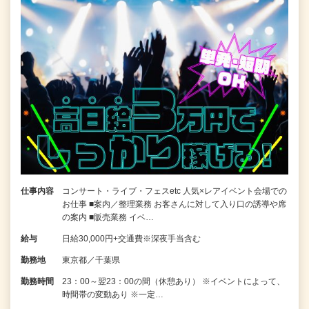
仕事内容
コンサート・ライブ・フェスetc 人気×レアイベント会場での
お仕事 ■案内／整理業務 お客さんに対して入り口の誘導や席
の案内 ■販売業務 イベ…
給与
日給30,000円+交通費※深夜手当含む
勤務地
東京都／千葉県
勤務時間
23：00～翌23：00の間（休憩あり） ※イベントによって、
時間帯の変動あり ※一定…