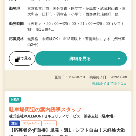
勤務地
東京都立川市・国分寺市・国立市・昭島市・武蔵村山市・東
大和市・日野市・羽村市・小平市・西多摩郡瑞穂町 他
勤務時間
＜夜勤＞ ・20：00〜翌5：00 ・21：00〜翌6：00（シフト
制） ※1日8時…
応募資格
無資格・未経験OK！ ※18歳以上：警備業法による（例外事
由2号）
詳細を見る
後で見る
更新日： 2026/07/31 掲載終了日： 2026/08/08
掲載終了まであと1日
NEW
駐車場周辺の案内誘導スタッフ
株式会社VOLLMONTセキュリティサービス 渋谷支社（駐車場）
注目
アルバイト
パート
【応募者必ず面接】単発・週1・シフト自由！未経験大歓