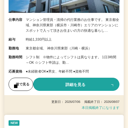
仕事内容
マンション管理員・清掃の代行業務のお仕事です。 東京都全
域、神奈川県東部（横浜市・川崎市）エリアのマンションに
スポットで入って頂きお住まいの方の快適な暮らし…
給与
時給1,330円以上
勤務地
東京都全域、 神奈川県東部（川崎・横浜）
勤務時間
シフト制 ※物件によってシフトは異なります。 1日3時間
～OK ☆シフト申請は、勤…
応募資格
●未経験者OK●男女、年齢不問 ●資格不問
詳細を見る
後で見る
更新日： 2026/07/06 掲載終了日： 2026/08/07
本日掲載終了になります
NEW