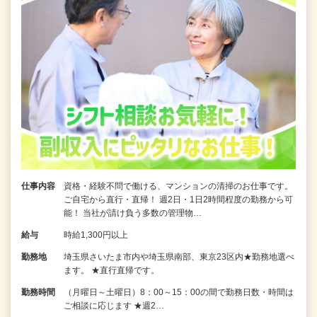
仕事内容
資格・経験不問で働ける、マンションの清掃のお仕事です。
ご自宅から直行・直帰！ 週2日・1日2時間程度の勤務から可
能！ 当社が請け負う多数の管理物…
給与
時給1,300円以上
勤務地
埼玉県さいたま市内や埼玉県南部、東京23区内★勤務地選べ
ます。 ★直行直帰です。
勤務時間
（月曜日～土曜日）8：00～15：00の間で勤務日数・時間は
ご相談に応じます ★週2…