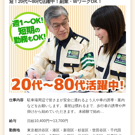
迎！20代〜80代活躍中！副業・WワークOK！
仕事内容
駐車場周辺で皆さまが安全に通れるよう人や車の誘導・案内
などをお願いします。 最初は慣れるまで、歩行者の誘導や声
掛けから始めていただきます。 未経験で始め…
給与
日給10,400円〜13,700円
勤務地
東京都渋谷区・港区・新宿区・杉並区・世田谷区・千代田