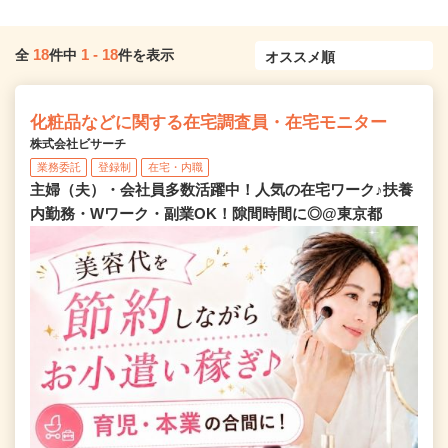
18
1
-
18
全
件中
件を表示
化粧品などに関する在宅調査員・在宅モニター
株式会社ビサーチ
業務委託
登録制
在宅・内職
主婦（夫）・会社員多数活躍中！人気の在宅ワーク♪扶養
内勤務・Wワーク・副業OK！隙間時間に◎@東京都