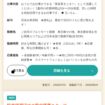
仕事内容
おうちでお仕事ができる『美容系モニター』として活躍して
ください！ 1案件の作業時間は5分〜10分程度。空いた時間
を有効活用できるお仕事です。 ◆【いろん…
給与
完全出来高制 ★謝礼は、最短で当日のうちに受け取れま
す！
勤務地
ご自宅※フルリモート勤務 東京都その他、東京都全域を含
む関東エリアおよび日本全国で勤務可能(在宅OK)
勤務時間
好きな時間に働けます！ ★単発（1日のみ）OK！ ★応募
後、即お仕事開始も可！ ★在…
応募資格
＜未経験者OK／年齢不問＞⇒★特に20代〜50代の女性の登
録多数★ ※スマートフォンもしくはパソコンをお持ちの方
詳細を見る
後で見る
更新日： 2026/07/31 掲載終了日： 2026/08/24
NEW