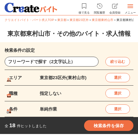
後で見る
閲覧履歴
会員登録
メニュー
クリエイトバイト・パート求人TOP
＞
東京都
＞
東京都23区外
＞
東京都東村山市
＞
東京都東村山市
東京都東村山市・その他のバイト・求人情報
検索条件の設定
絞り込む
エリア
東京都23区外(東村山市)
選択
職種
指定しない
選択
条件
単純作業
選択
18
検索条件を保存
全
件ヒットしました