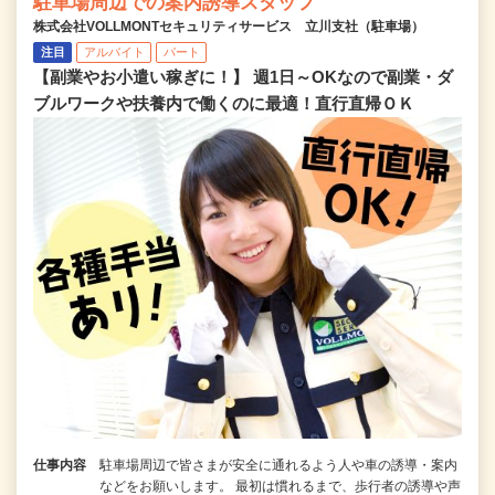
駐車場周辺での案内誘導スタッフ
株式会社VOLLMONTセキュリティサービス 立川支社（駐車場）
注目
アルバイト
パート
【副業やお小遣い稼ぎに！】 週1日～OKなので副業・ダ
ブルワークや扶養内で働くのに最適！直行直帰ＯＫ
仕事内容
駐車場周辺で皆さまが安全に通れるよう人や車の誘導・案内
などをお願いします。 最初は慣れるまで、歩行者の誘導や声