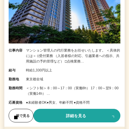
仕事内容
マンション管理人の代行業務をお任せいたします。 ＜具体的
には＞ □受付業務 （入居者様の対応、引越業者への指示、共
用施設の予約管理など） □点検業務…
給与
時給1,330円以上
勤務地
東京都全域
勤務時間
＜シフト制＞ 8：00～17：00（実働8h） 17：00～翌9：00
（実働14h） …
応募資格
●未経験者OK●男女、年齢不問 ●資格不問
詳細を見る
後で見る