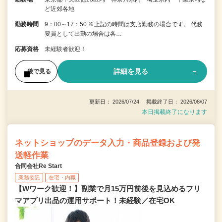
ど近郊各地
勤務時間
9：00～17：50 ※上記の時間は支店勤務の場合です。 代務
要員として出勤の場合は各…
応募資格
未経験者歓迎！
詳細を見る
後で見る
更新日： 2026/07/24 掲載終了日： 2026/08/07
本日掲載終了になります
ネットショップのデータ入力・商品登録および発
送軽作業
合同会社Re Start
業務委託
在宅・内職
【Wワーク歓迎！】副業で月15万円前後を見込めるフリ
マアプリ出品の運用サポート！未経験／在宅OK