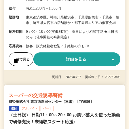
給与
時給1,230円～1,500円
勤務地
東京都渋谷区、神奈川県横浜市、千葉県船橋市・千葉市・柏
市、埼玉県大宮市の店舗ほか・都下周辺エリアの催事会場
勤務時間
9：00～18：00(実働8時間) ※日により相談可能 ★土日祝
のみ（催事開催の時期限定）…
応募資格
接客・販売経験者歓迎／未経験の方もOK
詳細を見る
後で見る
更新日： 2026/03/27 掲載終了日： 2027/03/05
スーパーの交通誘導警備
SPD株式会社 東京西巡回センター（三鷹）【TW086】
注目
アルバイト
パート
（土日祝） 日勤11：00～20：00 お笑い芸人を使った動画
で研修充実！未経験スタート応援♪