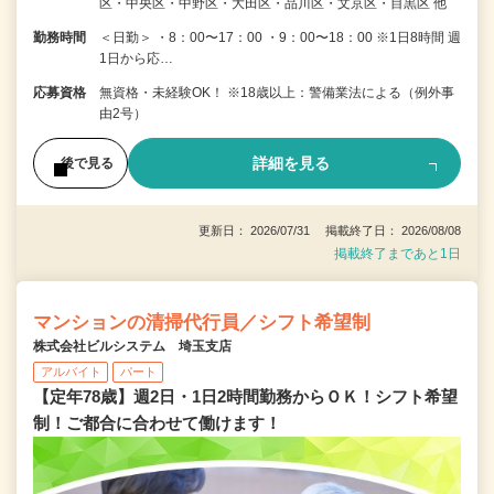
区・中央区・中野区・大田区・品川区・文京区・目黒区 他
勤務時間
＜日勤＞ ・8：00〜17：00 ・9：00〜18：00 ※1日8時間 週
1日から応…
応募資格
無資格・未経験OK！ ※18歳以上：警備業法による（例外事
由2号）
詳細を見る
後で見る
更新日： 2026/07/31 掲載終了日： 2026/08/08
掲載終了まであと1日
マンションの清掃代行員／シフト希望制
株式会社ビルシステム 埼玉支店
アルバイト
パート
【定年78歳】週2日・1日2時間勤務からＯＫ！シフト希望
制！ご都合に合わせて働けます！