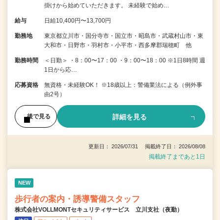
掛けから始めていただきます。 未経験で始め…
給与
日給10,400円〜13,700円
勤務地
東京都立川市・国分寺市・国立市・昭島市・武蔵村山市・東
大和市・日野市・羽村市・小平市・西多摩郡瑞穂町 他
勤務時間
＜日勤＞ ・8：00〜17：00 ・9：00〜18：00 ※1日8時間 週
1日から応…
応募資格
無資格・未経験OK！ ※18歳以上：警備業法による（例外事
由2号）
詳細を見る
後で見る
更新日： 2026/07/31 掲載終了日： 2026/08/08
掲載終了まであと1日
NEW
歩行者の案内・誘導警備スタッフ
株式会社VOLLMONTセキュリティサービス 立川支社（夜勤）