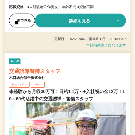
応募資格
●未経験者OK●男女、年齢不問 ●資格不問
詳細を見る
後で見る
更新日： 2026/07/06 掲載終了日： 2026/08/07
本日掲載終了になります
NEW
交通誘導警備スタッフ
木口総合保全株式会社
アルバイト
パート
未経験から月収30万可！日給1.1万～+入社祝い金12万！1
0～60代活躍中の交通誘導・警備スタッフ