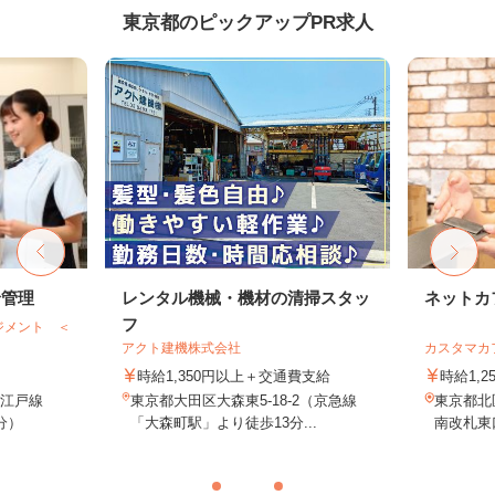
東京都のピックアップPR求人
給管理
レンタル機械・機材の清掃スタッ
ネットカ
フ
ジメント ＜
アクト建機株式会社
カスタマカ
時給1,350円以上＋交通費支給
時給1,2
大江戸線
東京都大田区大森東5-18-2（京急線
東京都北
分）
「大森町駅」より徒歩13分...
南改札東