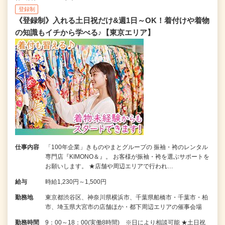
登録制
《登録制》入れる土日祝だけ&週1日～OK！着付けや着物
の知識もイチから学べる♪【東京エリア】
仕事内容
「100年企業」きものやまとグループの 振袖・袴のレンタル
専門店『KIMONO＆』。 お客様が振袖・袴を選ぶサポートを
お願いします。 ★店舗や周辺エリアで行われ…
給与
時給1,230円～1,500円
勤務地
東京都渋谷区、神奈川県横浜市、千葉県船橋市・千葉市・柏
市、埼玉県大宮市の店舗ほか・都下周辺エリアの催事会場
勤務時間
9：00～18：00(実働8時間) ※日により相談可能 ★土日祝