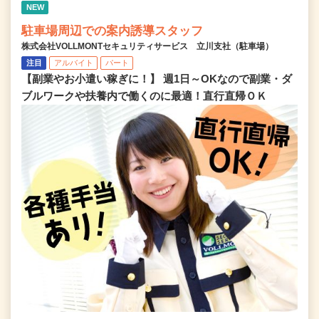
NEW
駐車場周辺での案内誘導スタッフ
株式会社VOLLMONTセキュリティサービス 立川支社（駐車場）
注目
アルバイト
パート
【副業やお小遣い稼ぎに！】 週1日～OKなので副業・ダ
ブルワークや扶養内で働くのに最適！直行直帰ＯＫ