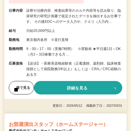
仕事内容
診察や治療内容、検査結果等のカルテ内容等を読み取り、臨
床研究の研究計画書で規定されたデータを抽出するお仕事で
す。 その後EDCへのデータ入力や、クエリ（入力内…
給与
日給20,000円以上
勤務地
東京都内各所 ※直行直帰
勤務時間
9：00～17：00（実働7時間） ※変動有 ★平日週1日～OK
（月2～3日稼働できる方…
応募資格
【必須】・医療系資格経験者（正看護師、薬剤師、臨床検査
技師として病院勤務3年以上）もしくは・CRA／CRC経験の
ある方
詳細を見る
後で見る
更新日： 2026/05/12 掲載終了日： 2027/03/31
お部屋演出スタッフ（ホームステージャー）
株式会社サマンサ・ホームステージング