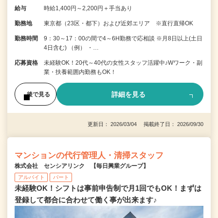
給与
時給1,400円～2,200円＋手当あり
勤務地
東京都（23区・都下）および近郊エリア ※直行直帰OK
勤務時間
9：30～17：00の間で4～6H勤務で応相談 ※月8日以上(土日
4日含む) （例） ・…
応募資格
未経験OK！20代～40代の女性スタッフ活躍中♪Wワーク・副
業・扶養範囲内勤務もOK！
詳細を見る
後で見る
更新日： 2026/03/04 掲載終了日： 2026/09/30
マンションの代行管理人・清掃スタッフ
株式会社 センシアリンク 【毎日興業グループ】
アルバイト
パート
未経験OK！シフトは事前申告制で月1回でもOK！まずは
登録して都合に合わせて働く事が出来ます♪