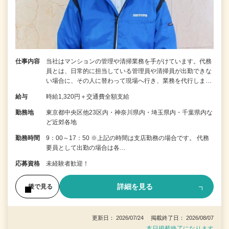
仕事内容
当社はマンションの管理や清掃業務を手がけています。代務
員とは、日常的に担当している管理員や清掃員が出勤できな
い場合に、その人に替わって現場へ行き、業務を代行しま…
給与
時給1,320円＋交通費全額支給
勤務地
東京都中央区他23区内・神奈川県内・埼玉県内・千葉県内な
ど近郊各地
勤務時間
9：00～17：50 ※上記の時間は支店勤務の場合です。 代務
要員として出勤の場合は各…
応募資格
未経験者歓迎！
詳細を見る
後で見る
更新日： 2026/07/24 掲載終了日： 2026/08/07
本日掲載終了になります