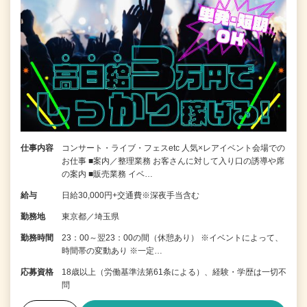
仕事内容
コンサート・ライブ・フェスetc 人気×レアイベント会場での
お仕事 ■案内／整理業務 お客さんに対して入り口の誘導や席
の案内 ■販売業務 イベ…
給与
日給30,000円+交通費※深夜手当含む
勤務地
東京都／埼玉県
勤務時間
23：00～翌23：00の間（休憩あり） ※イベントによって、
時間帯の変動あり ※一定…
応募資格
18歳以上（労働基準法第61条による）、経験・学歴は一切不
問