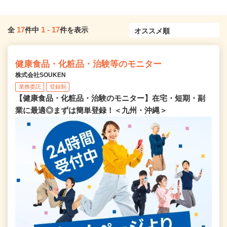
17
1
-
17
全
件中
件を表示
健康食品・化粧品・治験等のモニター
株式会社SOUKEN
業務委託
登録制
【健康食品・化粧品・治験のモニター】在宅・短期・副
業に最適◎まずは簡単登録！＜九州・沖縄＞