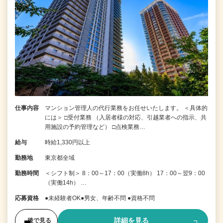
仕事内容
マンション管理人の代行業務をお任せいたします。 ＜具体的
には＞ □受付業務 （入居者様の対応、引越業者への指示、共
用施設の予約管理など） □点検業務…
給与
時給1,330円以上
勤務地
東京都全域
勤務時間
＜シフト制＞ 8：00～17：00（実働8h） 17：00～翌9：00
（実働14h） …
応募資格
●未経験者OK●男女、年齢不問 ●資格不問
詳細を見る
後で見る