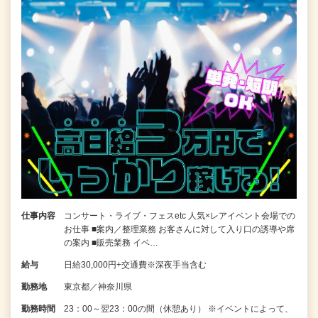
仕事内容
コンサート・ライブ・フェスetc 人気×レアイベント会場での
お仕事 ■案内／整理業務 お客さんに対して入り口の誘導や席
の案内 ■販売業務 イベ…
給与
日給30,000円+交通費※深夜手当含む
勤務地
東京都／神奈川県
勤務時間
23：00～翌23：00の間（休憩あり） ※イベントによって、