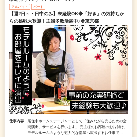
アルバイト
パート
【週2日～・日中のみ】未経験OK◆「好き」の気持ちか
らの挑戦大歓迎！主婦多数活躍中♪＠東京都
仕事内容
居住中ホームステージャーとして「住みながら売るための空
間演出」サービスを行います。 売主様のお部屋のお片付け、
モデルルームのような魅力的な部屋へ演出するお仕事で…