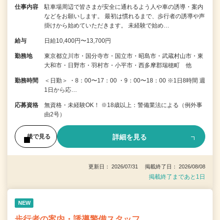
仕事内容
駐車場周辺で皆さまが安全に通れるよう人や車の誘導・案内
などをお願いします。 最初は慣れるまで、歩行者の誘導や声
掛けから始めていただきます。 未経験で始め…
給与
日給10,400円〜13,700円
勤務地
東京都立川市・国分寺市・国立市・昭島市・武蔵村山市・東
大和市・日野市・羽村市・小平市・西多摩郡瑞穂町 他
勤務時間
＜日勤＞ ・8：00〜17：00 ・9：00〜18：00 ※1日8時間 週
1日から応…
応募資格
無資格・未経験OK！ ※18歳以上：警備業法による（例外事
由2号）
詳細を見る
後で見る
更新日： 2026/07/31 掲載終了日： 2026/08/08
掲載終了まであと1日
NEW
歩行者の案内・誘導警備スタッフ