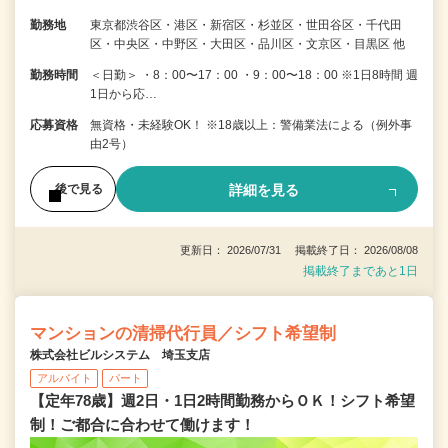
勤務地
東京都渋谷区・港区・新宿区・杉並区・世田谷区・千代田
区・中央区・中野区・大田区・品川区・文京区・目黒区 他
勤務時間
＜日勤＞ ・8：00〜17：00 ・9：00〜18：00 ※1日8時間 週
1日から応…
応募資格
無資格・未経験OK！ ※18歳以上：警備業法による（例外事
由2号）
詳細を見る
後で見る
更新日： 2026/07/31 掲載終了日： 2026/08/08
掲載終了まであと1日
マンションの清掃代行員／シフト希望制
株式会社ビルシステム 埼玉支店
アルバイト
パート
【定年78歳】週2日・1日2時間勤務からＯＫ！シフト希望
制！ご都合に合わせて働けます！