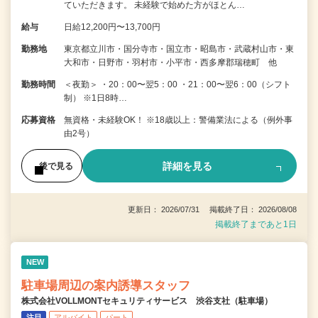
ていただきます。 未経験で始めた方がほとん…
給与
日給12,200円〜13,700円
勤務地
東京都立川市・国分寺市・国立市・昭島市・武蔵村山市・東
大和市・日野市・羽村市・小平市・西多摩郡瑞穂町 他
勤務時間
＜夜勤＞ ・20：00〜翌5：00 ・21：00〜翌6：00（シフト
制） ※1日8時…
応募資格
無資格・未経験OK！ ※18歳以上：警備業法による（例外事
由2号）
詳細を見る
後で見る
更新日： 2026/07/31 掲載終了日： 2026/08/08
掲載終了まであと1日
NEW
駐車場周辺の案内誘導スタッフ
株式会社VOLLMONTセキュリティサービス 渋谷支社（駐車場）
注目
アルバイト
パート