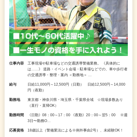
仕事内容
工事現場や駐車場などの交通誘導警備業務。 《具体的に
は……》 道路・イベント会場・駐車場などでの、車や歩行者
の交通誘導・整理・案内 ＜勤務地＞ …
給与
日給11,000円～12,500円（日勤） 日給12,500円～14,000
円（夜勤）
勤務地
東京都・神奈川県・埼玉県・千葉県全域 ☆現場多数あり
（直行・直帰OK）
勤務時間
《日勤》08：00～17：00 《夜勤》20：00～翌5：00 ※週
3日〜勤務O…
応募資格
18歳以上（警備業法による※例外事由2号）、未経験OK！