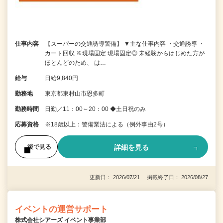
仕事内容
【スーパーの交通誘導警備】 ▼主な仕事内容 ・交通誘導 ・
カート回収 ※現場固定 現場固定◎ 未経験からはじめた方が
ほとんどのため、 は…
給与
日給9,840円
勤務地
東京都東村山市恩多町
勤務時間
日勤／11：00～20：00 ◆土日祝のみ
応募資格
※18歳以上：警備業法による（例外事由2号）
詳細を見る
後で見る
更新日： 2026/07/21 掲載終了日： 2026/08/27
イベントの運営サポート
株式会社シアーズ イベント事業部