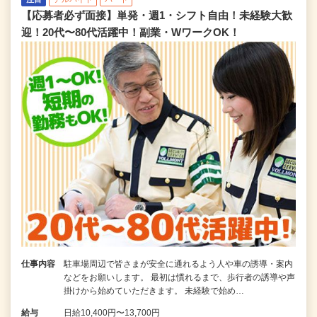
【応募者必ず面接】単発・週1・シフト自由！未経験大歓
迎！20代〜80代活躍中！副業・WワークOK！
仕事内容
駐車場周辺で皆さまが安全に通れるよう人や車の誘導・案内
などをお願いします。 最初は慣れるまで、歩行者の誘導や声
掛けから始めていただきます。 未経験で始め…
給与
日給10,400円〜13,700円