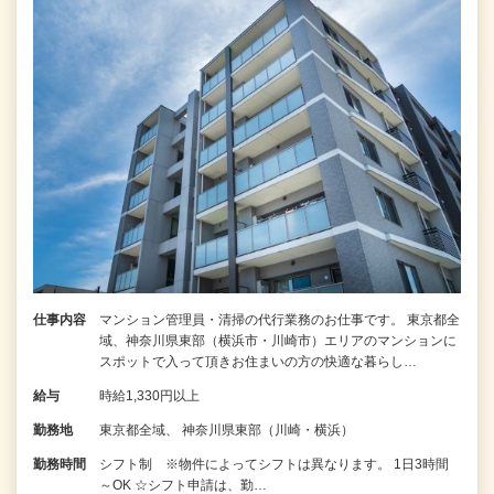
仕事内容
マンション管理員・清掃の代行業務のお仕事です。 東京都全
域、神奈川県東部（横浜市・川崎市）エリアのマンションに
スポットで入って頂きお住まいの方の快適な暮らし…
給与
時給1,330円以上
勤務地
東京都全域、 神奈川県東部（川崎・横浜）
勤務時間
シフト制 ※物件によってシフトは異なります。 1日3時間
～OK ☆シフト申請は、勤…