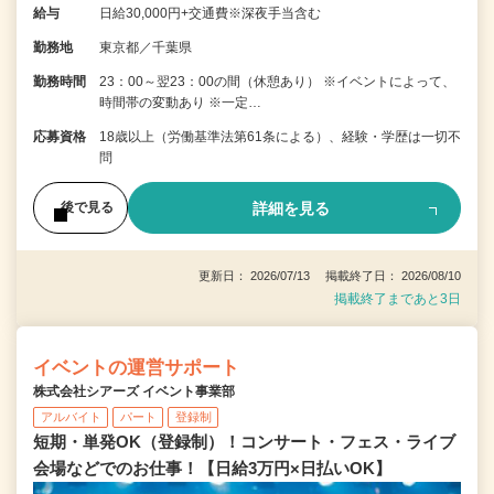
給与
日給30,000円+交通費※深夜手当含む
勤務地
東京都／千葉県
勤務時間
23：00～翌23：00の間（休憩あり） ※イベントによって、
時間帯の変動あり ※一定…
応募資格
18歳以上（労働基準法第61条による）、経験・学歴は一切不
問
詳細を見る
後で見る
更新日： 2026/07/13 掲載終了日： 2026/08/10
掲載終了まであと3日
イベントの運営サポート
株式会社シアーズ イベント事業部
アルバイト
パート
登録制
短期・単発OK（登録制）！コンサート・フェス・ライブ
会場などでのお仕事！【日給3万円×日払いOK】