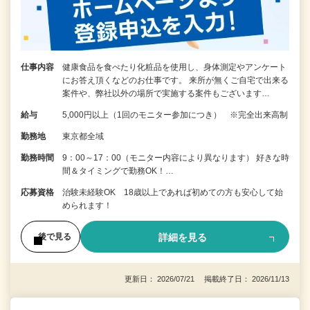
仕事内容
健康食品を食べたり化粧品を使用し、身体測定やアンケート
にお答え頂くなどのお仕事です。 来所が無くご自宅で出来る
案件や、弊社以外の場所で実施する案件もございます…
給与
5,000円以上（1回のモニター参加につき） ※完全出来高制
勤務地
東京都全域
勤務時間
9：00～17：00（モニター内容により異なります） 好きな時
間＆タイミングで勤務OK！…
応募資格
治験未経験OK 18歳以上であれば初めての方も安心して始
められます！
詳細を見る
後で見る
更新日： 2026/07/21 掲載終了日： 2026/11/13