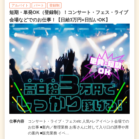
アルバイト
パート
登録制
短期・単発OK（登録制）！コンサート・フェス・ライブ
会場などでのお仕事！【日給3万円×日払いOK】
仕事内容
コンサート・ライブ・フェスetc 人気×レアイベント会場での
お仕事 ■案内／整理業務 お客さんに対して入り口の誘導や席
の案内 ■販売業務 イベ…