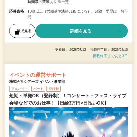
時間帯の変動あり ※一定…
応募資格
18歳以上（労働基準法第61条による）、経験・学歴は一切不
問
詳細を見る
後で見る
更新日： 2026/07/13 掲載終了日： 2026/08/10
掲載終了まであと3日
イベントの運営サポート
株式会社シアーズ イベント事業部
アルバイト
パート
登録制
短期・単発OK（登録制）！コンサート・フェス・ライブ
会場などでのお仕事！【日給3万円×日払いOK】