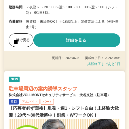
勤務時間
＜夜勤＞ ・20：00〜翌5：00 ・21：00〜翌6：00（シフト
制） ※1日8時…
応募資格
無資格・未経験OK！ ※18歳以上：警備業法による（例外事
由2号）
詳細を見る
後で見る
更新日： 2026/07/31 掲載終了日： 2026/08/08
掲載終了まであと1日
NEW
駐車場周辺の案内誘導スタッフ
株式会社VOLLMONTセキュリティサービス 渋谷支社（駐車場）
注目
アルバイト
パート
【応募者必ず面接】単発・週1・シフト自由！未経験大歓
迎！20代〜80代活躍中！副業・WワークOK！