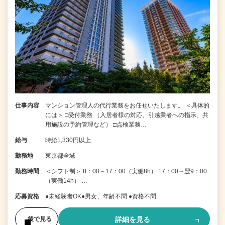
仕事内容
マンション管理人の代行業務をお任せいたします。 ＜具体的
には＞ □受付業務 （入居者様の対応、引越業者への指示、共
用施設の予約管理など） □点検業務…
給与
時給1,330円以上
勤務地
東京都全域
勤務時間
＜シフト制＞ 8：00～17：00（実働8h） 17：00～翌9：00
（実働14h） …
応募資格
●未経験者OK●男女、年齢不問 ●資格不問
詳細を見る
後で見る