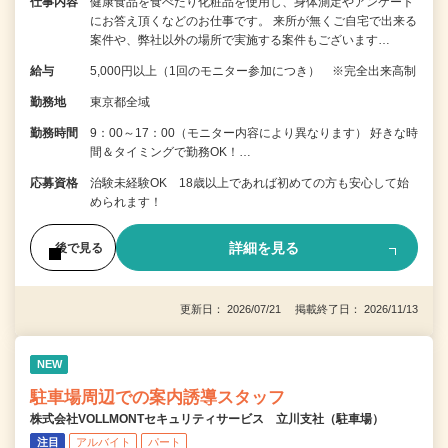
仕事内容
健康食品を食べたり化粧品を使用し、身体測定やアンケート
にお答え頂くなどのお仕事です。 来所が無くご自宅で出来る
案件や、弊社以外の場所で実施する案件もございます…
給与
5,000円以上（1回のモニター参加につき） ※完全出来高制
勤務地
東京都全域
勤務時間
9：00～17：00（モニター内容により異なります） 好きな時
間＆タイミングで勤務OK！…
応募資格
治験未経験OK 18歳以上であれば初めての方も安心して始
められます！
詳細を見る
後で見る
更新日： 2026/07/21 掲載終了日： 2026/11/13
NEW
駐車場周辺での案内誘導スタッフ
株式会社VOLLMONTセキュリティサービス 立川支社（駐車場）
注目
アルバイト
パート