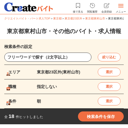
後で見る
閲覧履歴
会員登録
メニュー
クリエイトバイト・パート求人TOP
＞
東京都
＞
東京都23区外
＞
東京都東村山市
＞
東京都東村山市
東京都東村山市・その他のバイト・求人情報
検索条件の設定
絞り込む
エリア
東京都23区外(東村山市)
選択
職種
指定しない
選択
条件
朝
選択
18
検索条件を保存
全
件ヒットしました