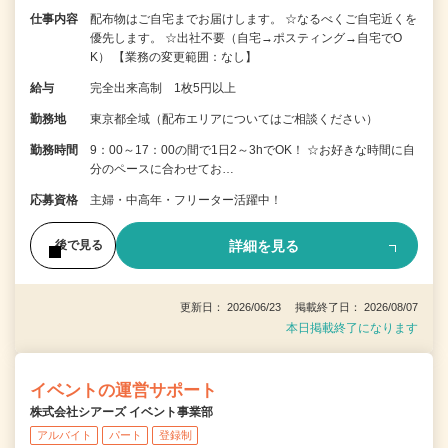
仕事内容
配布物はご自宅までお届けします。 ☆なるべくご自宅近くを
優先します。 ☆出社不要（自宅→ポスティング→自宅でO
K） 【業務の変更範囲：なし】
給与
完全出来高制 1枚5円以上
勤務地
東京都全域（配布エリアについてはご相談ください）
勤務時間
9：00～17：00の間で1日2～3hでOK！ ☆お好きな時間に自
分のペースに合わせてお…
応募資格
主婦・中高年・フリーター活躍中！
詳細を見る
後で見る
更新日： 2026/06/23 掲載終了日： 2026/08/07
本日掲載終了になります
イベントの運営サポート
株式会社シアーズ イベント事業部
アルバイト
パート
登録制