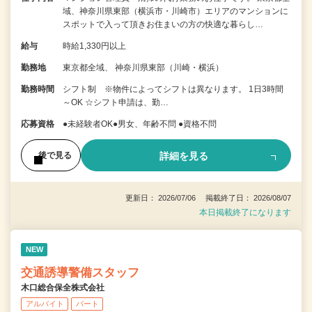
域、神奈川県東部（横浜市・川崎市）エリアのマンションに
スポットで入って頂きお住まいの方の快適な暮らし…
給与
時給1,330円以上
勤務地
東京都全域、 神奈川県東部（川崎・横浜）
勤務時間
シフト制 ※物件によってシフトは異なります。 1日3時間
～OK ☆シフト申請は、勤…
応募資格
●未経験者OK●男女、年齢不問 ●資格不問
詳細を見る
後で見る
更新日： 2026/07/06 掲載終了日： 2026/08/07
本日掲載終了になります
NEW
交通誘導警備スタッフ
木口総合保全株式会社
アルバイト
パート