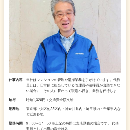
仕事内容
当社はマンションの管理や清掃業務を手がけています。代務
員とは、日常的に担当している管理員や清掃員が出勤できな
い場合に、その人に替わって現場へ行き、業務を代行しま…
給与
時給1,320円＋交通費全額支給
勤務地
東京都中央区他23区内・神奈川県内・埼玉県内・千葉県内な
ど近郊各地
勤務時間
9：00～17：50 ※上記の時間は支店勤務の場合です。 代務
要員として出勤の場合は各…