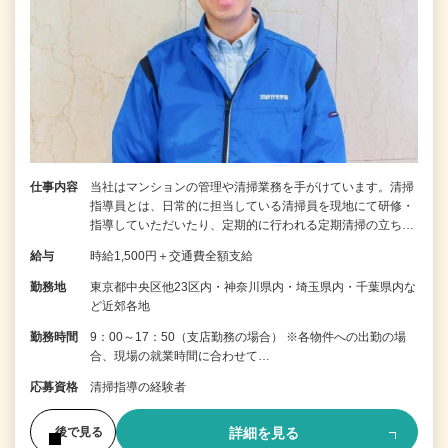
仕事内容
当社はマンションの管理や清掃業務を手がけています。清掃
指導員とは、日常的に担当している清掃員を現地にて研修・
指導していただいたり、定期的に行われる定期清掃の立ち…
給与
時給1,500円＋交通費全額支給
勤務地
東京都中央区他23区内・神奈川県内・埼玉県内・千葉県内な
ど近郊各地
勤務時間
9：00～17：50（支店勤務の場合） ※各物件への出勤の場
合、現場の就業時間に合わせて…
応募資格
清掃指導の経験者
詳細を見る
後で見る