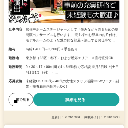
仕事内容
居住中ホームステージャーとして「住みながら売るための空
間演出」サービスを行います。 売主様のお部屋のお片付け、
モデルルームのような魅力的な部屋へ演出するお仕事で…
給与
時給1,400円～2,200円＋手当あり
勤務地
東京都（23区・都下）および近郊エリア ※直行直帰OK
勤務時間
9：30～17：00の間で4～6H勤務で応相談 ※月8日以上(土日
4日含む) （例） ・…
応募資格
未経験OK！20代～40代の女性スタッフ活躍中♪Wワーク・副
業・扶養範囲内勤務もOK！
詳細を見る
後で見る
更新日： 2026/03/04 掲載終了日： 2026/09/30