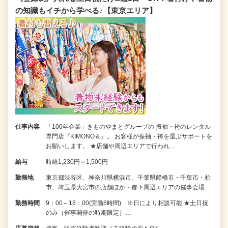
の知識もイチから学べる♪【東京エリア】
仕事内容
「100年企業」きものやまとグループの 振袖・袴のレンタル
専門店『KIMONO＆』。 お客様が振袖・袴を選ぶサポートを
お願いします。 ★店舗や周辺エリアで行われ…
給与
時給1,230円～1,500円
勤務地
東京都渋谷区、神奈川県横浜市、千葉県船橋市・千葉市・柏
市、埼玉県大宮市の店舗ほか・都下周辺エリアの催事会場
勤務時間
9：00～18：00(実働8時間) ※日により相談可能 ★土日祝
のみ（催事開催の時期限定）…