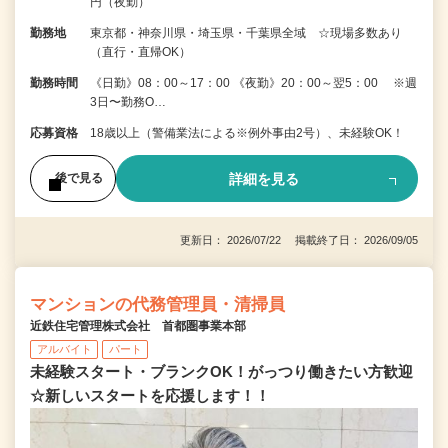
円（夜勤）
勤務地
東京都・神奈川県・埼玉県・千葉県全域 ☆現場多数あり
（直行・直帰OK）
勤務時間
《日勤》08：00～17：00 《夜勤》20：00～翌5：00 ※週
3日〜勤務O…
応募資格
18歳以上（警備業法による※例外事由2号）、未経験OK！
詳細を見る
後で見る
更新日： 2026/07/22 掲載終了日： 2026/09/05
マンションの代務管理員・清掃員
近鉄住宅管理株式会社 首都圏事業本部
アルバイト
パート
未経験スタート・ブランクOK！がっつり働きたい方歓迎
☆新しいスタートを応援します！！