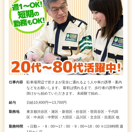
仕事内容
駐車場周辺で皆さまが安全に通れるよう人や車の誘導・案内
などをお願いします。 最初は慣れるまで、歩行者の誘導や声
掛けから始めていただきます。 未経験で始め…
給与
日給10,400円〜13,700円
勤務地
東京都渋谷区・港区・新宿区・杉並区・世田谷区・千代田
区・中央区・中野区・大田区・品川区・文京区・目黒区 他
勤務時間
＜日勤＞ ・8：00〜17：00 ・9：00〜18：00 ※1日8時間 週
1日から応…