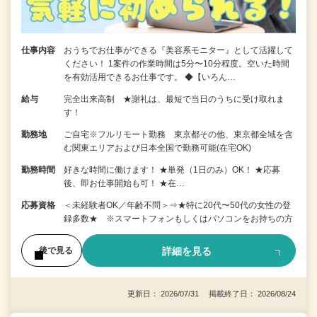
仕事内容
おうちでお仕事ができる『美容系モニター』として活躍して
ください！ 1案件の作業時間は5分〜10分程度。空いた時間
を有効活用できるお仕事です。 ◆【いろん…
給与
完全出来高制 ★謝礼は、最短で当日のうちに受け取れま
す！
勤務地
ご自宅※フルリモート勤務 東京都その他、東京都全域を含
む関東エリアおよび日本全国で勤務可能(在宅OK)
勤務時間
好きな時間に働けます！ ★単発（1日のみ）OK！ ★応募
後、即お仕事開始も可！ ★在…
応募資格
＜未経験者OK／年齢不問＞⇒★特に20代〜50代の女性の登
録多数★ ※スマートフォンもしくはパソコンをお持ちの方
詳細を見る
後で見る
更新日： 2026/07/31 掲載終了日： 2026/08/24