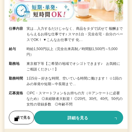
仕事内容
実は…入力するだけじゃなく、商品をタダで試せて 報酬まで
もらえるお得な仕事です♪ スマホ1台・完全在宅・自分のペー
スでOK！ ▼こんなお仕事です 化…
給与
時給1,500円以上（完全出来高制／時間額1,500円～5,000
円）
勤務地
東京都下等【ご希望の地域でオシゴトできます♪ お気軽に
ご相談ください！】
勤務時間
1日5分～好きな時間、空いている時間に働けます！ ☆1回の
みの単発や短期～中長期まで…
応募資格
◎PC・スマートフォンをお持ちの方（※アンケートに必要
なため） ◎未経験者大歓迎！ ◎20代、30代、40代、50代の
女性の登録多数 ◎年齢不問
詳細を見る
後で見る