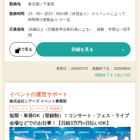
勤務地
東京都／千葉県
勤務時間
23：00～翌23：00の間（休憩あり） ※イベントによって、
時間帯の変動あり ※一定…
応募資格
18歳以上（労働基準法第61条による）、経験・学歴は一切不
問
詳細を見る
後で見る
更新日： 2026/07/13 掲載終了日： 2026/08/10
掲載終了まであと3日
イベントの運営サポート
株式会社シアーズ イベント事業部
アルバイト
パート
登録制
短期・単発OK（登録制）！コンサート・フェス・ライブ
会場などでのお仕事！【日給3万円×日払いOK】