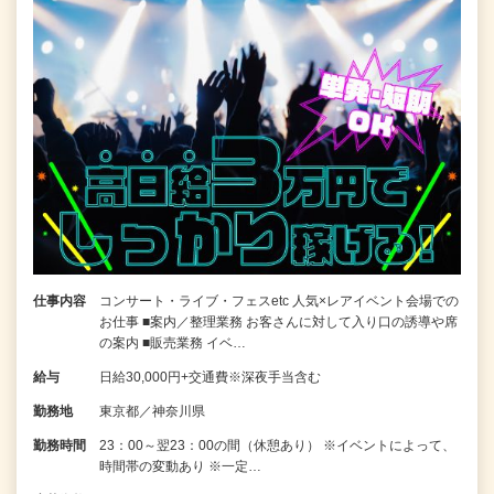
仕事内容
コンサート・ライブ・フェスetc 人気×レアイベント会場での
お仕事 ■案内／整理業務 お客さんに対して入り口の誘導や席
の案内 ■販売業務 イベ…
給与
日給30,000円+交通費※深夜手当含む
勤務地
東京都／神奈川県
勤務時間
23：00～翌23：00の間（休憩あり） ※イベントによって、
時間帯の変動あり ※一定…