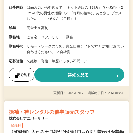
仕事内容
出品入力から発送まで！ ネット通販の仕組みが学べる◎ ＼2
0〜40代の男性が活躍中／ 「毎月の給料に“あと少し”プラス
したい！」 ⇒そんな〈目標〉を…
給与
完全出来高制
勤務地
ご自宅 ※フルリモート勤務
勤務時間
リモートワークのため、完全自由シフトです！ 詳細はお問い
合わせください。 ＜会社営…
応募資格
＼経験・資格・学歴いっさい不問！／
詳細を見る
後で見る
更新日： 2026/07/17 掲載終了日： 2026/08/26
振袖・袴レンタルの催事販売スタッフ
株式会社アニバーサリー
登録制
《登録制》入れる土日祝だけ&週1日～OK！着付けや着物