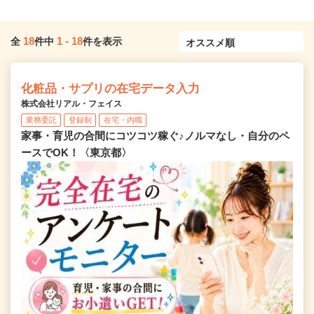
18
1
-
18
全
件中
件を表示
化粧品・サプリの在宅データ入力
株式会社リアル・フェイス
業務委託
登録制
在宅・内職
家事・育児の合間にコツコツ稼ぐ♪ノルマなし・自分のペ
ースでOK！〈東京都〉