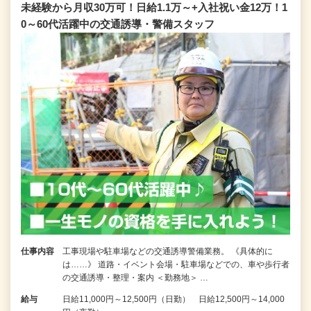
未経験から月収30万可！日給1.1万～+入社祝い金12万！1
0～60代活躍中の交通誘導・警備スタッフ
仕事内容
工事現場や駐車場などの交通誘導警備業務。 《具体的に
は……》 道路・イベント会場・駐車場などでの、車や歩行者
の交通誘導・整理・案内 ＜勤務地＞ …
給与
日給11,000円～12,500円（日勤） 日給12,500円～14,000