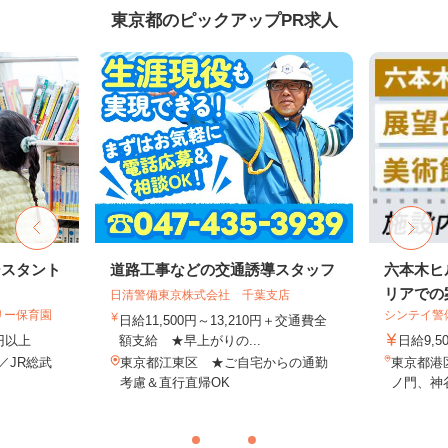
東京都のピックアップPR求人
シスタント
道路工事などの交通誘導スタッフ
六本木ヒ
リアでの案
日清警備東京株式会社 千葉支店
リー保育園
シンテイ警
日給11,500円～13,210円＋交通費全
0円以上
額支給 ★早上がりの...
日給9,5
1／JR総武
東京都江東区 ★ご自宅からの通勤
東京都港
.
考慮＆直行直帰OK
ノ門、神