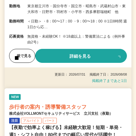
勤務地
東京都立川市・国分寺市・国立市・昭島市・武蔵村山市・東
大和市・日野市・羽村市・小平市・西多摩郡瑞穂町 他
勤務時間
＜日勤＞ ・8：00〜17：00 ・9：00〜18：00 ※1日8時間 週
1日から応…
応募資格
無資格・未経験OK！ ※18歳以上：警備業法による（例外事
由2号）
詳細を見る
後で見る
更新日： 2026/07/31 掲載終了日： 2026/08/08
掲載終了まであと1日
NEW
歩行者の案内・誘導警備スタッフ
株式会社VOLLMONTセキュリティサービス 立川支社（夜勤）
注目
アルバイト
パート
【夜勤で効率よく稼げる】未経験大歓迎！短期・単発・
週1・シフト自由！80代までの幅広い世代が活躍中！