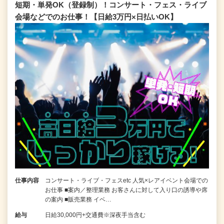
短期・単発OK（登録制）！コンサート・フェス・ライブ
会場などでのお仕事！【日給3万円×日払いOK】
仕事内容
コンサート・ライブ・フェスetc 人気×レアイベント会場での
お仕事 ■案内／整理業務 お客さんに対して入り口の誘導や席
の案内 ■販売業務 イベ…
給与
日給30,000円+交通費※深夜手当含む