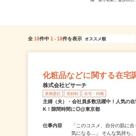
東京都江東区 ★ご自宅からの通勤
東京都江戸川区中央1-8-
考慮＆直行直帰OK
線「新小岩駅」徒歩20分.
全
18
件中
1
-
18
件を表示
化粧品などに関する在宅
株式会社ビサーチ
業務委託
登録制
在宅・内職
主婦（夫）・会社員多数活躍中！人気の在
K！隙間時間に◎@東京都
仕事内容
「このコスメ、自分の肌に