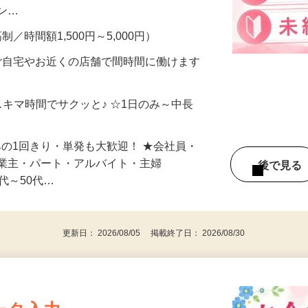
、美容モニターで解決できます♪ 気になる
メン…
制／時間額1,500円～5,000円）
ご自宅やお近くの店舗で間時間に働けます
スキマ時間でサクッと♪ ☆1日のみ～中長
みの1回きり・単発も大歓迎！ ★会社員・
事業主・パート・アルバイト・主婦
後で見
代～50代…
更新日： 2026/08/05 掲載終了日： 2026/08/30