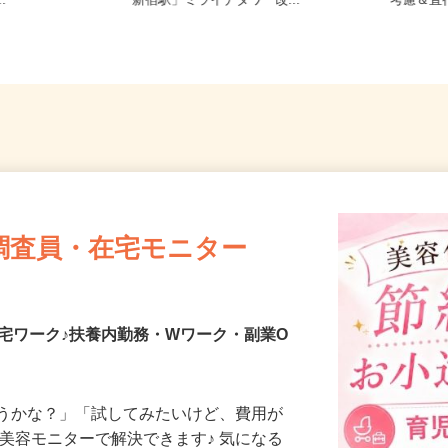
21／JR総武
東京都渋谷区千駄ヶ谷5-27-3（JR
東京都
..
「新宿駅」ミライナタワー改...
考慮＆
調査員・在宅モニター
宅ワーク♪扶養内勤務・Wワーク・副業O
合うかな？」「試してみたいけど、費用が