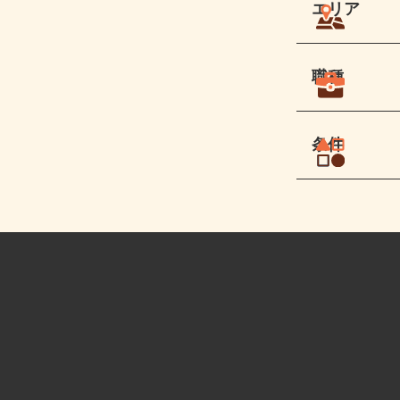
エリア
職種
条件