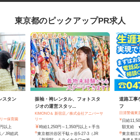
東京都のピックアップPR求人
シスタン
振袖・袴レンタル、フォトスタ
道路工
ジオの運営スタッ...
フ
日清警備
KIMONO＆ 新宿店／株式会社アニバーサ
ゼリー保育園
リー
日給11
70円以上
時給1,250円～1,350円以上＋手当
額支給 