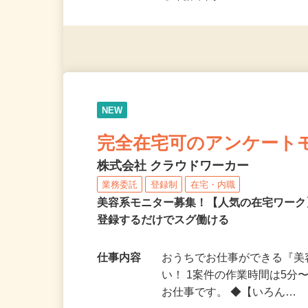
◎未経験者大歓迎！ ◎20代
◎年齢不問
NEW
完全在宅可のアンケート
株式会社 クラウドワーカー
業務委託
登録制
在宅・内職
美容系モニター募集！【人気の在宅ワーク
登録するだけでスグ働ける
仕事内容
おうちでお仕事ができる『