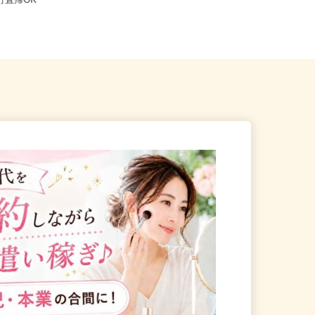
江東区 ★ご自宅からの通勤
東京都江戸川区中央1-8-21／JR総武
直行直帰OK
線「新小岩駅」徒歩20分...