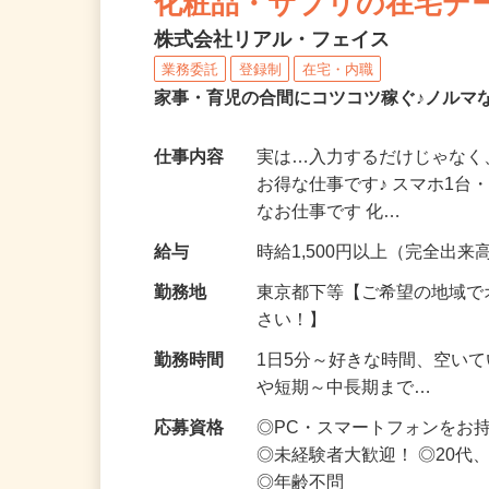
化粧品・サプリの在宅デ
株式会社リアル・フェイス
業務委託
登録制
在宅・内職
家事・育児の合間にコツコツ稼ぐ♪ノルマ
仕事内容
実は…入力するだけじゃなく
お得な仕事です♪ スマホ1台
なお仕事です 化…
給与
時給1,500円以上（完全出来高
勤務地
東京都下等【ご希望の地域で
さい！】
勤務時間
1日5分～好きな時間、空い
や短期～中長期まで…
応募資格
◎PC・スマートフォンをお