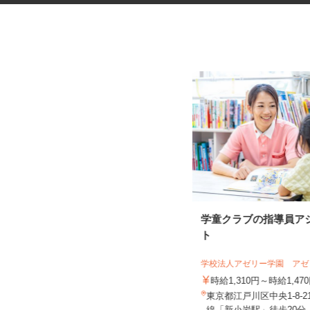
道路工事などの交通誘導スタッ
学童クラブの指導員ア
フ
ト
日清警備東京株式会社 千葉支店
学校法人アゼリー学園 ア
日給11,500円～13,210円＋交通費全
額支給 ★早上がりの...
時給1,310円～時給1,4