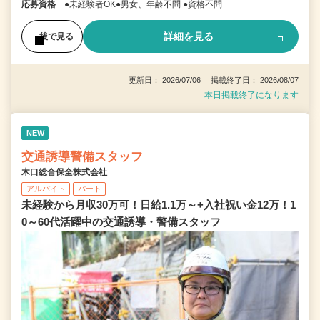
応募資格
●未経験者OK●男女、年齢不問 ●資格不問
詳細を見る
後で見る
更新日： 2026/07/06 掲載終了日： 2026/08/07
本日掲載終了になります
NEW
交通誘導警備スタッフ
木口総合保全株式会社
アルバイト
パート
未経験から月収30万可！日給1.1万～+入社祝い金12万！1
0～60代活躍中の交通誘導・警備スタッフ