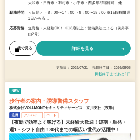
大和市・日野市・羽村市・小平市・西多摩郡瑞穂町 他
勤務時間
＜日勤＞ ・8：00〜17：00 ・9：00〜18：00 ※1日8時間 週
1日から応…
応募資格
無資格・未経験OK！ ※18歳以上：警備業法による（例外事
由2号）
詳細を見る
後で見る
更新日： 2026/07/31 掲載終了日： 2026/08/08
掲載終了まであと1日
NEW
歩行者の案内・誘導警備スタッフ
株式会社VOLLMONTセキュリティサービス 立川支社（夜勤）
注目
アルバイト
パート
【夜勤で効率よく稼げる】未経験大歓迎！短期・単発・
週1・シフト自由！80代までの幅広い世代が活躍中！