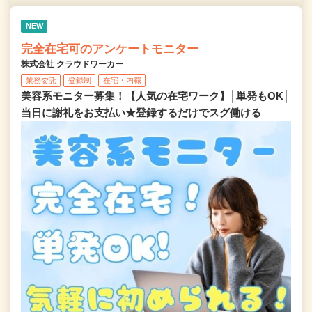
NEW
完全在宅可のアンケートモニター
株式会社 クラウドワーカー
業務委託
登録制
在宅・内職
美容系モニター募集！【人気の在宅ワーク】│単発もOK│
当日に謝礼をお支払い★登録するだけでスグ働ける