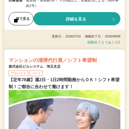
応募資格
無資格・未経験OK！ ※18歳以上：警備業法による（例外事
由2号）
詳細を見る
後で見る
更新日： 2026/07/31 掲載終了日： 2026/08/08
掲載終了まであと1日
マンションの清掃代行員／シフト希望制
株式会社ビルシステム 埼玉支店
アルバイト
パート
【定年78歳】週2日・1日2時間勤務からＯＫ！シフト希望
制！ご都合に合わせて働けます！