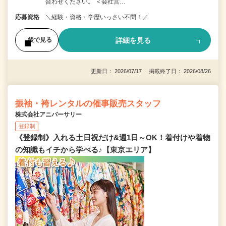
合わせください。 ＜会社営…
応募資格
＼経験・資格・学歴いっさい不問！／
詳細を見る
後で見る
更新日： 2026/07/17 掲載終了日： 2026/08/26
振袖・袴レンタルの催事販売スタッフ
株式会社アニバーサリー
登録制
《登録制》入れる土日祝だけ&週1日～OK！着付けや着物
の知識もイチから学べる♪【東京エリア】