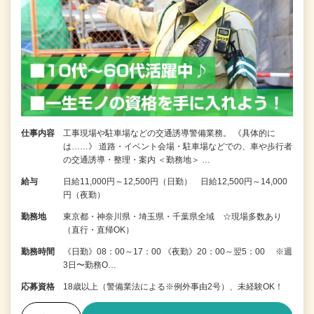
仕事内容
工事現場や駐車場などの交通誘導警備業務。 《具体的に
は……》 道路・イベント会場・駐車場などでの、車や歩行者
の交通誘導・整理・案内 ＜勤務地＞ …
給与
日給11,000円～12,500円（日勤） 日給12,500円～14,000
円（夜勤）
勤務地
東京都・神奈川県・埼玉県・千葉県全域 ☆現場多数あり
（直行・直帰OK）
勤務時間
《日勤》08：00～17：00 《夜勤》20：00～翌5：00 ※週
3日〜勤務O…
応募資格
18歳以上（警備業法による※例外事由2号）、未経験OK！