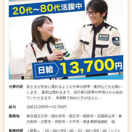
仕事内容
皆さまが安全に通れるよう人や車の誘導・案内などをお願い
します。 最初は慣れるまで、歩行者の誘導や声掛けから始め
ていただきます。 未経験で始めた方がほとん…
給与
日給12,200円〜13,700円
勤務地
東京都立川市・国分寺市・国立市・昭島市・武蔵村山市・東
大和市・日野市・羽村市・小平市・西多摩郡瑞穂町 他
勤務時間
＜夜勤＞ ・20：00〜翌5：00 ・21：00〜翌6：00（シフト