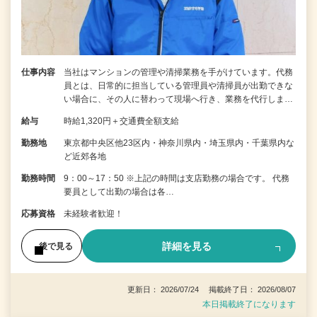
仕事内容
当社はマンションの管理や清掃業務を手がけています。代務
員とは、日常的に担当している管理員や清掃員が出勤できな
い場合に、その人に替わって現場へ行き、業務を代行しま…
給与
時給1,320円＋交通費全額支給
勤務地
東京都中央区他23区内・神奈川県内・埼玉県内・千葉県内な
ど近郊各地
勤務時間
9：00～17：50 ※上記の時間は支店勤務の場合です。 代務
要員として出勤の場合は各…
応募資格
未経験者歓迎！
詳細を見る
後で見る
更新日： 2026/07/24 掲載終了日： 2026/08/07
本日掲載終了になります