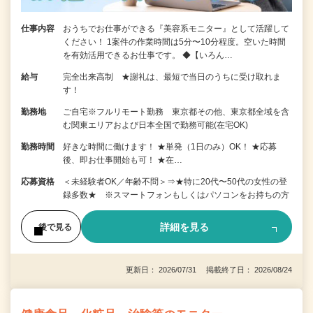
仕事内容
おうちでお仕事ができる『美容系モニター』として活躍して
ください！ 1案件の作業時間は5分〜10分程度。空いた時間
を有効活用できるお仕事です。 ◆【いろん…
給与
完全出来高制 ★謝礼は、最短で当日のうちに受け取れま
す！
勤務地
ご自宅※フルリモート勤務 東京都その他、東京都全域を含
む関東エリアおよび日本全国で勤務可能(在宅OK)
勤務時間
好きな時間に働けます！ ★単発（1日のみ）OK！ ★応募
後、即お仕事開始も可！ ★在…
応募資格
＜未経験者OK／年齢不問＞⇒★特に20代〜50代の女性の登
録多数★ ※スマートフォンもしくはパソコンをお持ちの方
詳細を見る
後で見る
更新日： 2026/07/31 掲載終了日： 2026/08/24