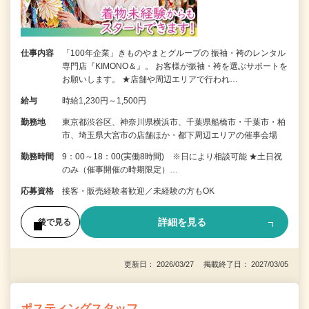
仕事内容
「100年企業」きものやまとグループの 振袖・袴のレンタル
専門店『KIMONO＆』。 お客様が振袖・袴を選ぶサポートを
お願いします。 ★店舗や周辺エリアで行われ…
給与
時給1,230円～1,500円
勤務地
東京都渋谷区、神奈川県横浜市、千葉県船橋市・千葉市・柏
市、埼玉県大宮市の店舗ほか・都下周辺エリアの催事会場
勤務時間
9：00～18：00(実働8時間) ※日により相談可能 ★土日祝
のみ（催事開催の時期限定）…
応募資格
接客・販売経験者歓迎／未経験の方もOK
詳細を見る
後で見る
更新日： 2026/03/27 掲載終了日： 2027/03/05
ポスティングスタッフ