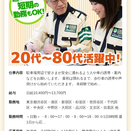
仕事内容
駐車場周辺で皆さまが安全に通れるよう人や車の誘導・案内
などをお願いします。 最初は慣れるまで、歩行者の誘導や声
掛けから始めていただきます。 未経験で始め…
給与
日給10,400円〜13,700円
勤務地
東京都渋谷区・港区・新宿区・杉並区・世田谷区・千代田
区・中央区・中野区・大田区・品川区・文京区・目黒区 他
勤務時間
＜日勤＞ ・8：00〜17：00 ・9：00〜18：00 ※1日8時間 週
1日から応…