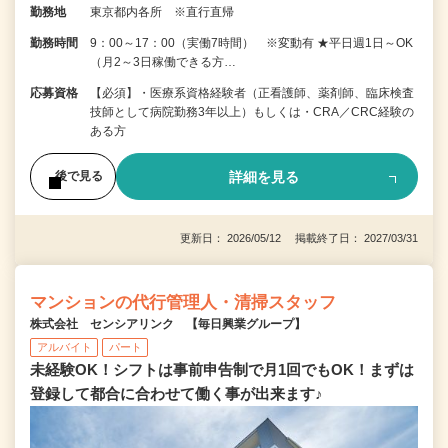
勤務地
東京都内各所 ※直行直帰
勤務時間
9：00～17：00（実働7時間） ※変動有 ★平日週1日～OK
（月2～3日稼働できる方…
応募資格
【必須】・医療系資格経験者（正看護師、薬剤師、臨床検査
技師として病院勤務3年以上）もしくは・CRA／CRC経験の
ある方
詳細を見る
後で見る
更新日： 2026/05/12 掲載終了日： 2027/03/31
マンションの代行管理人・清掃スタッフ
株式会社 センシアリンク 【毎日興業グループ】
アルバイト
パート
未経験OK！シフトは事前申告制で月1回でもOK！まずは
登録して都合に合わせて働く事が出来ます♪