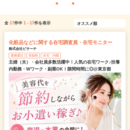
17
1
-
17
全
件中
件を表示
化粧品などに関する在宅調査員・在宅モニター
株式会社ビサーチ
業務委託
登録制
在宅・内職
主婦（夫）・会社員多数活躍中！人気の在宅ワーク♪扶養
内勤務・Wワーク・副業OK！隙間時間に◎@東京都