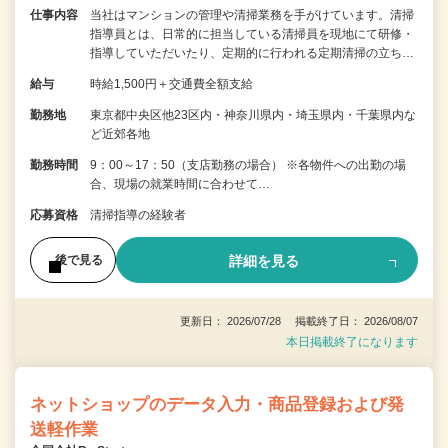
仕事内容
当社はマンションの管理や清掃業務を手がけています。清掃
指導員とは、日常的に担当している清掃員を現地にて研修・
指導していただいたり、定期的に行われる定期清掃の立ち…
給与
時給1,500円＋交通費全額支給
勤務地
東京都中央区他23区内・神奈川県内・埼玉県内・千葉県内な
ど近郊各地
勤務時間
9：00～17：50（支店勤務の場合） ※各物件への出勤の場
合、現場の就業時間に合わせて…
応募資格
清掃指導の経験者
詳細を見る
後で見る
更新日： 2026/07/28 掲載終了日： 2026/08/07
本日掲載終了になります
ネットショップのデータ入力・商品登録および発
送軽作業