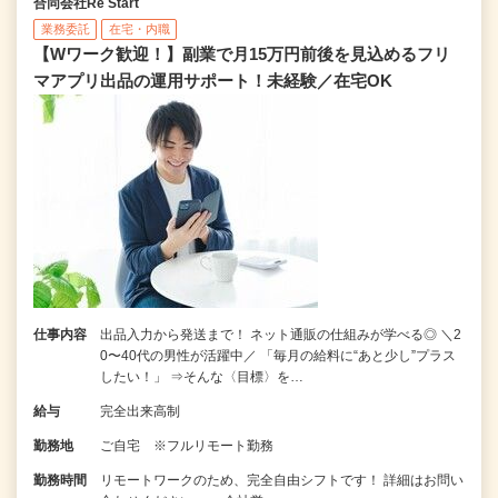
合同会社Re Start
業務委託
在宅・内職
【Wワーク歓迎！】副業で月15万円前後を見込めるフリ
マアプリ出品の運用サポート！未経験／在宅OK
仕事内容
出品入力から発送まで！ ネット通販の仕組みが学べる◎ ＼2
0〜40代の男性が活躍中／ 「毎月の給料に“あと少し”プラス
したい！」 ⇒そんな〈目標〉を…
給与
完全出来高制
勤務地
ご自宅 ※フルリモート勤務
勤務時間
リモートワークのため、完全自由シフトです！ 詳細はお問い