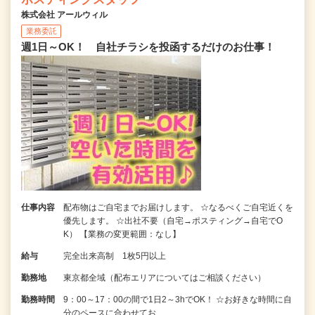
株式会社 アールウィル
業務委託
週1日～OK！ 自社チラシを投函するだけのお仕事！
仕事内容
配布物はご自宅までお届けします。 ☆なるべくご自宅近くを
優先します。 ☆出社不要（自宅→ポスティング→自宅でO
K） 【業務の変更範囲：なし】
給与
完全出来高制 1枚5円以上
勤務地
東京都全域（配布エリアについてはご相談ください）
勤務時間
9：00～17：00の間で1日2～3hでOK！ ☆お好きな時間に自
分のペースに合わせてお…