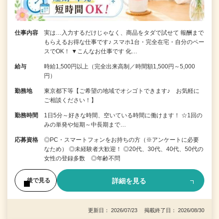
仕事内容
実は…入力するだけじゃなく、商品をタダで試せて 報酬まで
もらえるお得な仕事です♪ スマホ1台・完全在宅・自分のペー
スでOK！ ▼こんなお仕事です 化…
給与
時給1,500円以上（完全出来高制／時間額1,500円～5,000
円）
勤務地
東京都下等【ご希望の地域でオシゴトできます♪ お気軽に
ご相談ください！】
勤務時間
1日5分～好きな時間、空いている時間に働けます！ ☆1回の
みの単発や短期～中長期まで…
応募資格
◎PC・スマートフォンをお持ちの方（※アンケートに必要
なため） ◎未経験者大歓迎！ ◎20代、30代、40代、50代の
女性の登録多数 ◎年齢不問
詳細を見る
後で見る
更新日： 2026/07/23 掲載終了日： 2026/08/30