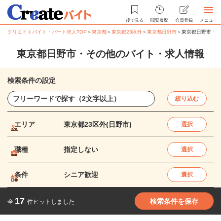
後で見る
閲覧履歴
会員登録
メニュー
クリエイトバイト・パート求人TOP
＞
東京都
＞
東京都23区外
＞
東京都日野市
＞
東京都日野市・そ
東京都日野市・その他のバイト・求人情報
検索条件の設定
絞り込む
エリア
東京都23区外(日野市)
選択
職種
指定しない
選択
条件
シニア歓迎
選択
17
検索条件を保存
全
件ヒットしました