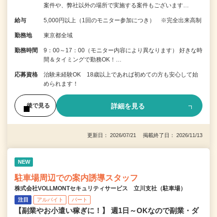
案件や、弊社以外の場所で実施する案件もございます…
給与
5,000円以上（1回のモニター参加につき） ※完全出来高制
勤務地
東京都全域
勤務時間
9：00～17：00（モニター内容により異なります） 好きな時
間＆タイミングで勤務OK！…
応募資格
治験未経験OK 18歳以上であれば初めての方も安心して始
められます！
詳細を見る
後で見る
更新日： 2026/07/21 掲載終了日： 2026/11/13
NEW
駐車場周辺での案内誘導スタッフ
株式会社VOLLMONTセキュリティサービス 立川支社（駐車場）
注目
アルバイト
パート
【副業やお小遣い稼ぎに！】 週1日～OKなので副業・ダ