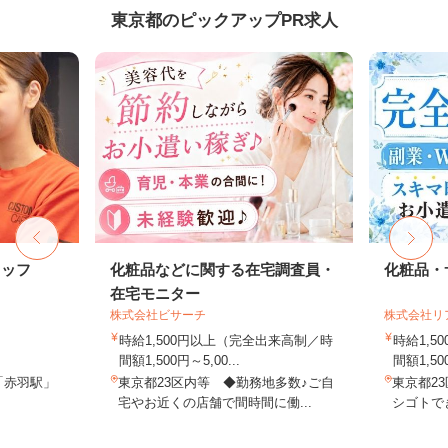
東京都のピックアップPR求人
タッフ
化粧品などに関する在宅調査員・
化粧品・
在宅モニター
株式会社ビサーチ
株式会社リ
時給1,500円以上（完全出来高制／時
時給1,
間額1,500円～5,00...
間額1,500
「赤羽駅」
東京都23区内等 ◆勤務地多数♪ご自
東京都2
宅やお近くの店舗で間時間に働...
シゴトでき