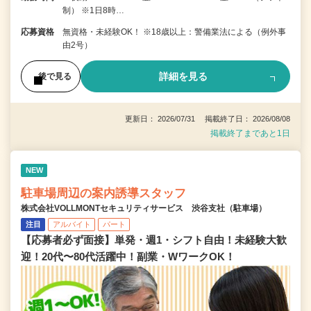
制） ※1日8時…
応募資格
無資格・未経験OK！ ※18歳以上：警備業法による（例外事
由2号）
詳細を見る
後で見る
更新日： 2026/07/31 掲載終了日： 2026/08/08
掲載終了まであと1日
NEW
駐車場周辺の案内誘導スタッフ
株式会社VOLLMONTセキュリティサービス 渋谷支社（駐車場）
注目
アルバイト
パート
【応募者必ず面接】単発・週1・シフト自由！未経験大歓
迎！20代〜80代活躍中！副業・WワークOK！