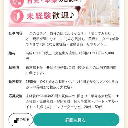
仕事内容
「このコスメ、自分の肌に合うかな？」「試してみたいけ
ど、費用が気になる…」 そんな気持ち、美容モニターで解決
できます♪ 気になる化粧品・健康食品・サプリメン…
給与
時給1,500円以上（完全出来高制／時間額1,500円～5,000
円）
勤務地
東京都下等 ◆勤務地多数♪ご自宅やお近くの店舗で間時間
に働けます♪
勤務時間
1日5分～OK！好きな時間やスキマ時間でサクッと♪ ☆1日の
み～中長期まで幅広く大歓迎♪…
応募資格
未経験OK＆年齢不問！夏休みの1回きり・単発も大歓迎！ ★
会社員・派遣社員・契約社員・個人事業主・パート・アルバ
イト・主婦（夫）・フリーターなど、20代～50代…
詳細を見る
後で見る