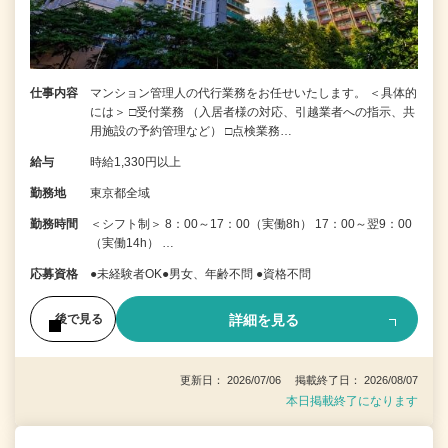
仕事内容
マンション管理人の代行業務をお任せいたします。 ＜具体的
には＞ □受付業務 （入居者様の対応、引越業者への指示、共
用施設の予約管理など） □点検業務…
給与
時給1,330円以上
勤務地
東京都全域
勤務時間
＜シフト制＞ 8：00～17：00（実働8h） 17：00～翌9：00
（実働14h） …
応募資格
●未経験者OK●男女、年齢不問 ●資格不問
詳細を見る
後で見る
更新日： 2026/07/06 掲載終了日： 2026/08/07
本日掲載終了になります