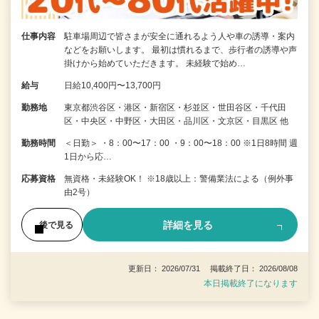
仕事内容
駐車場周辺で皆さまが安全に通れるよう人や車の誘導・案内
などをお願いします。 最初は慣れるまで、歩行者の誘導や声
掛けから始めていただきます。 未経験で始め…
給与
日給10,400円〜13,700円
勤務地
東京都渋谷区・港区・新宿区・杉並区・世田谷区・千代田
区・中央区・中野区・大田区・品川区・文京区・目黒区 他
勤務時間
＜日勤＞ ・8：00〜17：00 ・9：00〜18：00 ※1日8時間 週
1日から応…
応募資格
無資格・未経験OK！ ※18歳以上：警備業法による（例外事
由2号）
詳細を見る
後で見る
更新日： 2026/07/31 掲載終了日： 2026/08/08
本日掲載終了になります