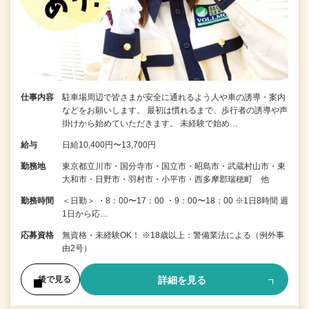
仕事内容
駐車場周辺で皆さまが安全に通れるよう人や車の誘導・案内
などをお願いします。 最初は慣れるまで、歩行者の誘導や声
掛けから始めていただきます。 未経験で始め…
給与
日給10,400円〜13,700円
勤務地
東京都立川市・国分寺市・国立市・昭島市・武蔵村山市・東
大和市・日野市・羽村市・小平市・西多摩郡瑞穂町 他
勤務時間
＜日勤＞ ・8：00〜17：00 ・9：00〜18：00 ※1日8時間 週
1日から応…
応募資格
無資格・未経験OK！ ※18歳以上：警備業法による（例外事
由2号）
詳細を見る
後で見る