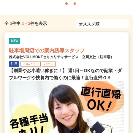
3
1
-
3
全
件中
件を表示
NEW
駐車場周辺での案内誘導スタッフ
株式会社VOLLMONTセキュリティサービス 立川支社（駐車場）
注目
アルバイト
パート
【副業やお小遣い稼ぎに！】 週1日～OKなので副業・ダ
ブルワークや扶養内で働くのに最適！直行直帰ＯＫ