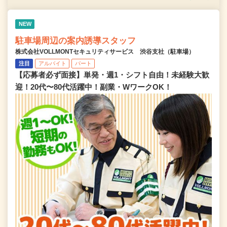
NEW
駐車場周辺の案内誘導スタッフ
株式会社VOLLMONTセキュリティサービス 渋谷支社（駐車場）
注目
アルバイト
パート
【応募者必ず面接】単発・週1・シフト自由！未経験大歓
迎！20代〜80代活躍中！副業・WワークOK！