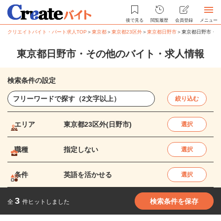
後で見る
閲覧履歴
会員登録
メニュー
クリエイトバイト・パート求人TOP
＞
東京都
＞
東京都23区外
＞
東京都日野市
＞
東京都日野市・そ
東京都日野市・その他のバイト・求人情報
検索条件の設定
絞り込む
エリア
東京都23区外(日野市)
選択
職種
指定しない
選択
条件
英語を活かせる
選択
3
検索条件を保存
全
件ヒットしました