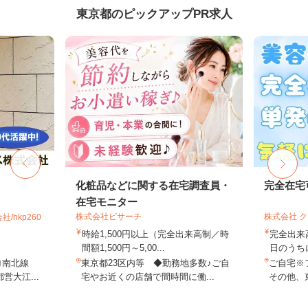
東京都のピックアップPR求人
化粧品などに関する在宅調査員・
完全在宅
在宅モニター
株式会社ビサーチ
株式会社 
hkp260
時給1,500円以上（完全出来高制／時
完全出来
間額1,500円～5,00...
日のうち
ロ南北線
東京都23区内等 ◆勤務地多数♪ご自
ご自宅※
営大江...
宅やお近くの店舗で間時間に働...
その他、