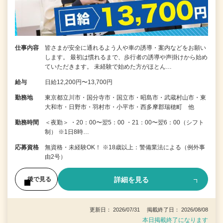
仕事内容
皆さまが安全に通れるよう人や車の誘導・案内などをお願い
します。 最初は慣れるまで、歩行者の誘導や声掛けから始め
ていただきます。 未経験で始めた方がほとん…
給与
日給12,200円〜13,700円
勤務地
東京都立川市・国分寺市・国立市・昭島市・武蔵村山市・東
大和市・日野市・羽村市・小平市・西多摩郡瑞穂町 他
勤務時間
＜夜勤＞ ・20：00〜翌5：00 ・21：00〜翌6：00（シフト
制） ※1日8時…
応募資格
無資格・未経験OK！ ※18歳以上：警備業法による（例外事
由2号）
詳細を見る
後で見る
更新日： 2026/07/31 掲載終了日： 2026/08/08
本日掲載終了になります