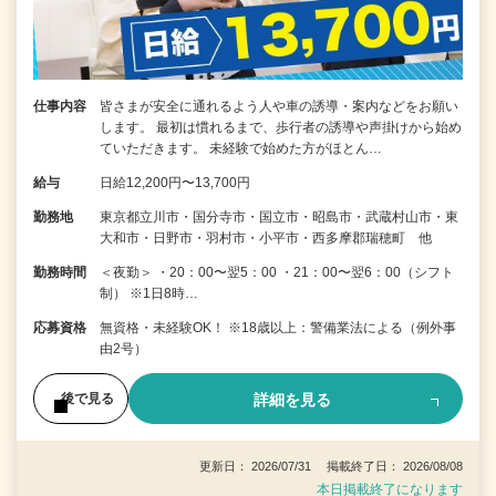
仕事内容
皆さまが安全に通れるよう人や車の誘導・案内などをお願い
します。 最初は慣れるまで、歩行者の誘導や声掛けから始め
ていただきます。 未経験で始めた方がほとん…
給与
日給12,200円〜13,700円
勤務地
東京都立川市・国分寺市・国立市・昭島市・武蔵村山市・東
大和市・日野市・羽村市・小平市・西多摩郡瑞穂町 他
勤務時間
＜夜勤＞ ・20：00〜翌5：00 ・21：00〜翌6：00（シフト
制） ※1日8時…
応募資格
無資格・未経験OK！ ※18歳以上：警備業法による（例外事
由2号）
詳細を見る
後で見る
更新日： 2026/07/31 掲載終了日： 2026/08/08
本日掲載終了になります