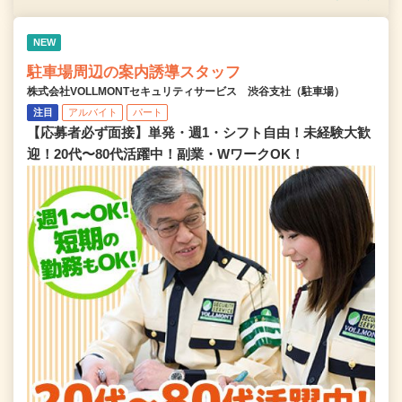
NEW
駐車場周辺の案内誘導スタッフ
株式会社VOLLMONTセキュリティサービス 渋谷支社（駐車場）
注目
アルバイト
パート
【応募者必ず面接】単発・週1・シフト自由！未経験大歓
迎！20代〜80代活躍中！副業・WワークOK！