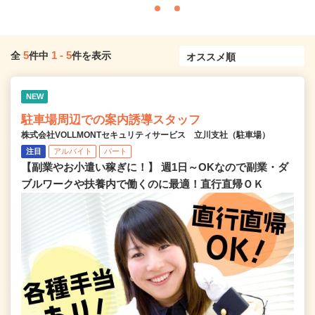
5
1
-
5
全
件中
件を表示
NEW
駐車場周辺での案内誘導スタッフ
株式会社VOLLMONTセキュリティサービス 立川支社（駐車場）
注目
アルバイト
パート
【副業やお小遣い稼ぎに！】 週1日～OKなので副業・ダ
ブルワークや扶養内で働くのに最適！直行直帰ＯＫ