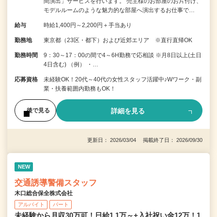
間演出」サービスを行います。 売主様のお部屋のお片付け、
モデルルームのような魅力的な部屋へ演出するお仕事で…
給与
時給1,400円～2,200円＋手当あり
勤務地
東京都（23区・都下）および近郊エリア ※直行直帰OK
勤務時間
9：30～17：00の間で4～6H勤務で応相談 ※月8日以上(土日
4日含む) （例） ・…
応募資格
未経験OK！20代～40代の女性スタッフ活躍中♪Wワーク・副
業・扶養範囲内勤務もOK！
詳細を見る
後で見る
更新日： 2026/03/04 掲載終了日： 2026/09/30
NEW
交通誘導警備スタッフ
木口総合保全株式会社
アルバイト
パート
未経験から月収30万可！日給1.1万～+入社祝い金12万！1