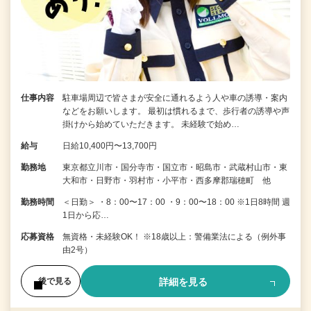
仕事内容
駐車場周辺で皆さまが安全に通れるよう人や車の誘導・案内
などをお願いします。 最初は慣れるまで、歩行者の誘導や声
掛けから始めていただきます。 未経験で始め…
給与
日給10,400円〜13,700円
勤務地
東京都立川市・国分寺市・国立市・昭島市・武蔵村山市・東
大和市・日野市・羽村市・小平市・西多摩郡瑞穂町 他
勤務時間
＜日勤＞ ・8：00〜17：00 ・9：00〜18：00 ※1日8時間 週
1日から応…
応募資格
無資格・未経験OK！ ※18歳以上：警備業法による（例外事
由2号）
詳細を見る
後で見る