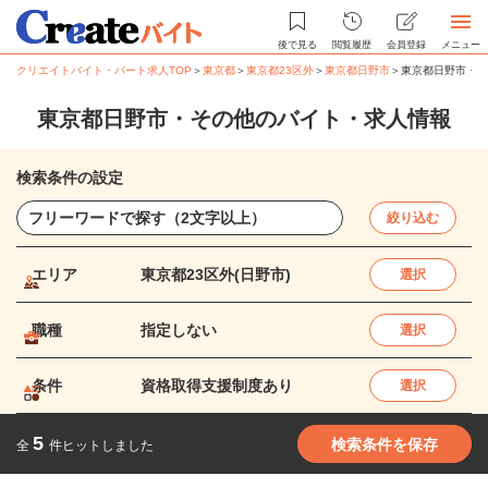
後で見る
閲覧履歴
会員登録
メニュー
クリエイトバイト・パート求人TOP
＞
東京都
＞
東京都23区外
＞
東京都日野市
＞
東京都日野市・そ
東京都日野市・その他のバイト・求人情報
検索条件の設定
絞り込む
エリア
東京都23区外(日野市)
選択
職種
指定しない
選択
条件
資格取得支援制度あり
選択
5
検索条件を保存
全
件ヒットしました