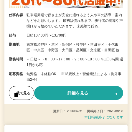
仕事内容
駐車場周辺で皆さまが安全に通れるよう人や車の誘導・案内
などをお願いします。 最初は慣れるまで、歩行者の誘導や声
掛けから始めていただきます。 未経験で始め…
給与
日給10,400円〜13,700円
勤務地
東京都渋谷区・港区・新宿区・杉並区・世田谷区・千代田
区・中央区・中野区・大田区・品川区・文京区・目黒区 他
勤務時間
＜日勤＞ ・8：00〜17：00 ・9：00〜18：00 ※1日8時間 週
1日から応…
応募資格
無資格・未経験OK！ ※18歳以上：警備業法による（例外事
由2号）
詳細を見る
後で見る
更新日： 2026/07/31 掲載終了日： 2026/08/08
本日掲載終了になります