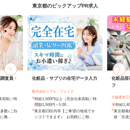
東京都のピックアップPR求人
宅調査員・
化粧品・サプリの在宅データ入力
化粧品容
フ
株式会社リアル・フェイス
大脇電塗工
出来高制／時
時給1,500円以上（完全出来高制／時
間額1,500円～5,00...
時給1,4
多数♪ご自
東京都23区内等【ご希望の地域でオ
東京都葛飾
働...
シゴトできます♪ お気軽にご相...
線「京成立