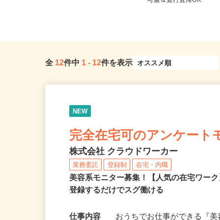
東京都大田区大森東5-18-2（京急線
東京都江東区 ★ご自
「大森町駅」より徒歩13分...
考慮＆直行直帰OK
全
12
件中
1
-
12
件を表示
NEW
完全在宅可のアンケート
株式会社 クラウドワーカー
業務委託
登録制
在宅・内職
美容系モニター募集！【人気の在宅ワーク
登録するだけでスグ働ける