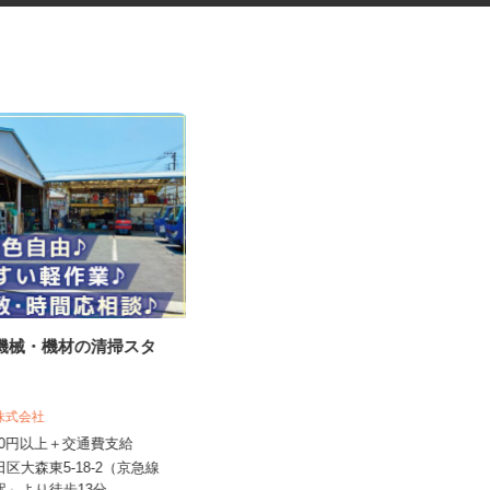
ル機械・機材の清掃スタ
道路工事などの交通誘導スタッ
フ
日清警備東京株式会社 千葉支店
機株式会社
日給11,500円～13,210円＋交通費全
,350円以上＋交通費支給
額支給 ★早上がりの...