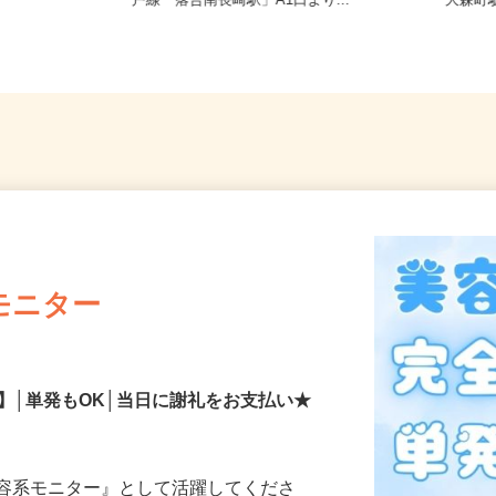
宅からの通勤
東京都新宿区西落合1丁目（都営大江
東京都大
戸線「落合南長崎駅」A1口より...
「大森町
モニター
】│単発もOK│当日に謝礼をお支払い★