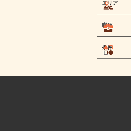
エリア
職種
条件