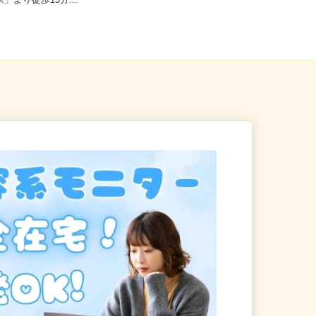
田区大森東5-18-2（京急線
東京都江東区 ★ご自宅からの通勤
駅」より徒歩13分...
考慮＆直行直帰OK