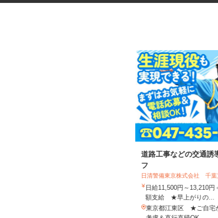
レンタル機械・機材の清掃スタ
道路工事などの交通誘
ッフ
フ
日清警備東京株式会社 千
アクト建機株式会社
日給11,500円～13,21
時給1,350円以上＋交通費支給
額支給 ★早上がりの...