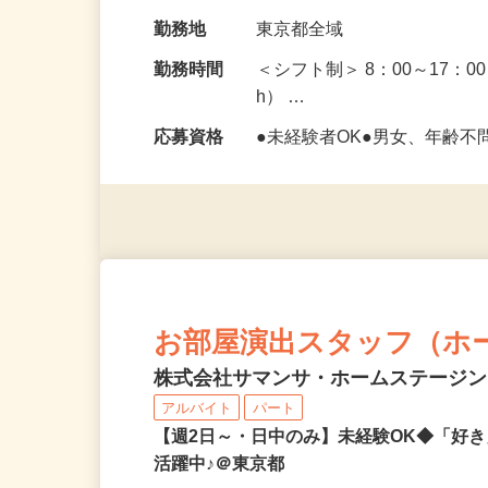
など） □点検業務…
給与
時給1,330円以上
勤務地
東京都全域
勤務時間
＜シフト制＞ 8：00～17：0
h） …
応募資格
●未経験者OK●男女、年齢不
お部屋演出スタッフ（ホ
株式会社サマンサ・ホームステージ
アルバイト
パート