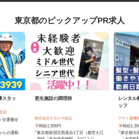
東京都のピックアップPR求人
導スタッ
更生施設の調理師
レンタ
ッフ
葉支店
株式会社キヨシマ食品
アクト建
0円＋交通費全
時給1,500円
時給1