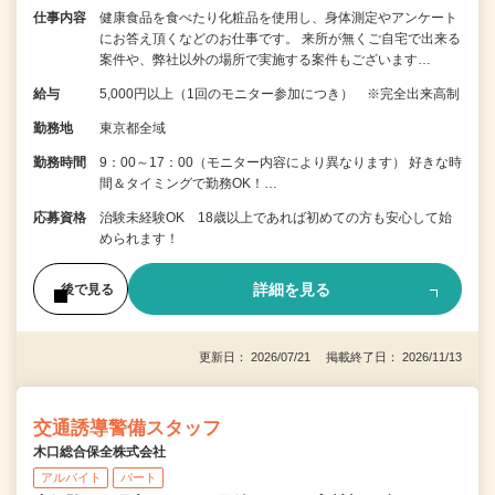
仕事内容
健康食品を食べたり化粧品を使用し、身体測定やアンケート
にお答え頂くなどのお仕事です。 来所が無くご自宅で出来る
案件や、弊社以外の場所で実施する案件もございます…
給与
5,000円以上（1回のモニター参加につき） ※完全出来高制
勤務地
東京都全域
勤務時間
9：00～17：00（モニター内容により異なります） 好きな時
間＆タイミングで勤務OK！…
応募資格
治験未経験OK 18歳以上であれば初めての方も安心して始
められます！
詳細を見る
後で見る
更新日： 2026/07/21 掲載終了日： 2026/11/13
交通誘導警備スタッフ
木口総合保全株式会社
アルバイト
パート