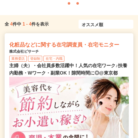
4
1
-
4
全
件中
件を表示
化粧品などに関する在宅調査員・在宅モニター
株式会社ビサーチ
業務委託
登録制
在宅・内職
主婦（夫）・会社員多数活躍中！人気の在宅ワーク♪扶養
内勤務・Wワーク・副業OK！隙間時間に◎@東京都