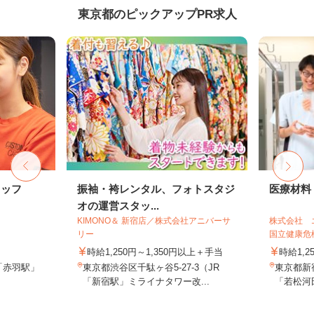
東京都のピックアップPR求人
タッフ
振袖・袴レンタル、フォトスタジ
医療材料
オの運営スタッ...
KIMONO＆ 新宿店／株式会社アニバーサ
株式会社 
リー
国立健康危機
時給1,250円～1,350円以上＋手当
時給1,2
「赤羽駅」
東京都渋谷区千駄ヶ谷5-27-3（JR
東京都新
「新宿駅」ミライナタワー改...
「若松河