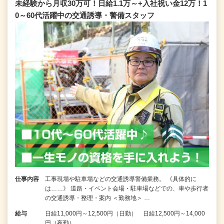
未経験から月収30万可！日給1.1万～+入社祝い金12万！1
0～60代活躍中の交通誘導・警備スタッフ
仕事内容
工事現場や駐車場などの交通誘導警備業務。 《具体的に
は……》 道路・イベント会場・駐車場などでの、車や歩行者
の交通誘導・整理・案内 ＜勤務地＞ …
給与
日給11,000円～12,500円（日勤） 日給12,500円～14,000
円（夜勤）