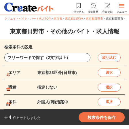
後で見る
閲覧履歴
会員登録
メニュー
クリエイトバイト・パート求人TOP
＞
東京都
＞
東京都23区外
＞
東京都日野市
＞
東京都日野市・そ
東京都日野市・その他のバイト・求人情報
検索条件の設定
絞り込む
エリア
東京都23区外(日野市)
選択
職種
指定しない
選択
条件
外国人(籍)活躍中
選択
4
検索条件を保存
全
件ヒットしました