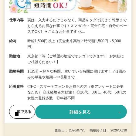
仕事内容
実は…入力するだけじゃなく、商品をタダで試せて 報酬まで
もらえるお得な仕事です♪ スマホ1台・完全在宅・自分のペー
スでOK！ ▼こんなお仕事です 化…
給与
時給1,500円以上（完全出来高制／時間額1,500円～5,000
円）
勤務地
東京都下等【ご希望の地域でオシゴトできます♪ お気軽に
ご相談ください！】
勤務時間
1日5分～好きな時間、空いている時間に働けます！ ☆1回の
みの単発や短期～中長期まで…
応募資格
◎PC・スマートフォンをお持ちの方（※アンケートに必要
なため） ◎未経験者大歓迎！ ◎20代、30代、40代、50代の
女性の登録多数 ◎年齢不問
詳細を見る
後で見る
更新日： 2026/07/23 掲載終了日： 2026/08/30