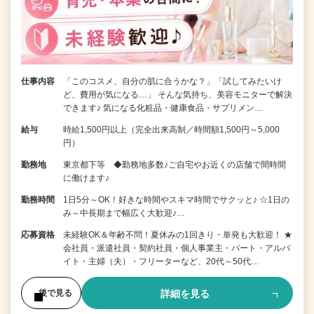
仕事内容
「このコスメ、自分の肌に合うかな？」「試してみたいけ
ど、費用が気になる…」 そんな気持ち、美容モニターで解決
できます♪ 気になる化粧品・健康食品・サプリメン…
給与
時給1,500円以上（完全出来高制／時間額1,500円～5,000
円）
勤務地
東京都下等 ◆勤務地多数♪ご自宅やお近くの店舗で間時間
に働けます♪
勤務時間
1日5分～OK！好きな時間やスキマ時間でサクッと♪ ☆1日の
み～中長期まで幅広く大歓迎♪…
応募資格
未経験OK＆年齢不問！夏休みの1回きり・単発も大歓迎！ ★
会社員・派遣社員・契約社員・個人事業主・パート・アルバ
イト・主婦（夫）・フリーターなど、20代～50代…
詳細を見る
後で見る