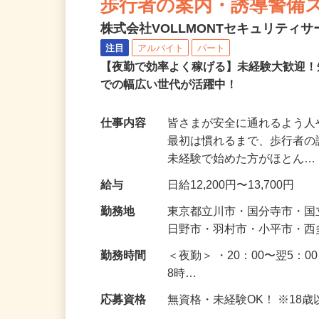
歩行者の案内・誘導警備
株式会社VOLLMONTセキュリティ
注目
アルバイト
パート
【夜勤で効率よく稼げる】未経験大歓迎！
での幅広い世代が活躍中！
仕事内容
皆さまが安全に通れるよう
最初は慣れるまで、歩行者
未経験で始めた方がほとん
給与
日給12,200円〜13,700円
勤務地
東京都立川市・国分寺市・
日野市・羽村市・小平市・
勤務時間
＜夜勤＞ ・20：00〜翌5：0
8時…