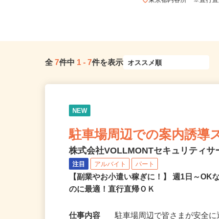
東京都文京区本駒込5-32-8（JR山手
線・東京メトロ南北線「駒...
東京都内各所 ※直行
全
7
件中
1
-
7
件を表示
NEW
駐車場周辺での案内誘導
株式会社VOLLMONTセキュリティ
注目
アルバイト
パート
【副業やお小遣い稼ぎに！】 週1日～O
のに最適！直行直帰ＯＫ