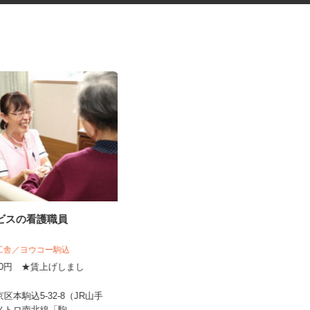
ービスの看護職員
臨床研究のデータ入力スタッフ
（LDM：Loc...
揚工舎／ヨウコー駒込
,800円 ★賃上げしまし
株式会社アクセライズ・サイト
！
日給20,000円以上