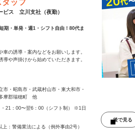
スタッフ
サービス 立川支社（夜勤）
短期・単発・週1・シフト自由！80代ま
人や車の誘導・案内などをお願いします。
の誘導や声掛けから始めていただきます。
…
国立市・昭島市・武蔵村山市・東大和市・
西多摩郡瑞穂町 他
0 ・21：00〜翌6：00（シフト制） ※1日
後で見