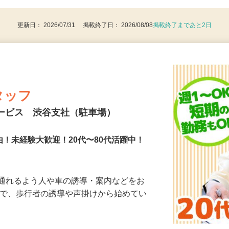
8歳以上：警備業法による（例外事由2号）
更新日： 2026/07/31 掲載終了日： 2026/08/08
掲載終了まであと2日
タッフ
サービス 渋谷支社（駐車場）
由！未経験大歓迎！20代〜80代活躍中！
に通れるよう人や車の誘導・案内などをお
まで、歩行者の誘導や声掛けから始めてい