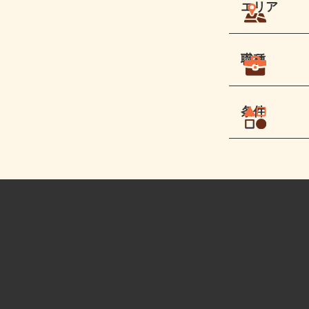
エリア
職種
条件