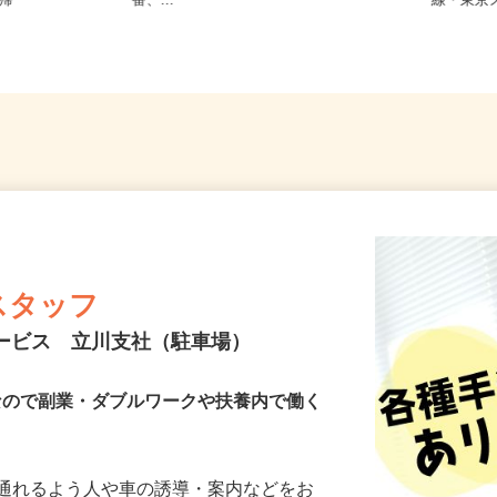
ノ門、神谷町、表参道、麻布十
東京都文
直帰
番、...
線・東
スタッフ
サービス 立川支社（駐車場）
Kなので副業・ダブルワークや扶養内で働く