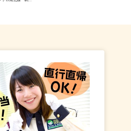
京区本駒込5-32-8（JR山手
京メトロ南北線「駒...
東京都内各所 ※直行直帰