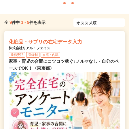
9
1
-
9
全
件中
件を表示
化粧品・サプリの在宅データ入力
株式会社リアル・フェイス
業務委託
登録制
在宅・内職
家事・育児の合間にコツコツ稼ぐ♪ノルマなし・自分のペ
ースでOK！〈東京都〉