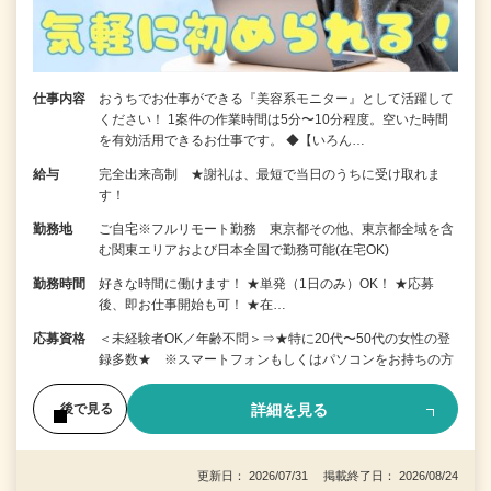
仕事内容
おうちでお仕事ができる『美容系モニター』として活躍して
ください！ 1案件の作業時間は5分〜10分程度。空いた時間
を有効活用できるお仕事です。 ◆【いろん…
給与
完全出来高制 ★謝礼は、最短で当日のうちに受け取れま
す！
勤務地
ご自宅※フルリモート勤務 東京都その他、東京都全域を含
む関東エリアおよび日本全国で勤務可能(在宅OK)
勤務時間
好きな時間に働けます！ ★単発（1日のみ）OK！ ★応募
後、即お仕事開始も可！ ★在…
応募資格
＜未経験者OK／年齢不問＞⇒★特に20代〜50代の女性の登
録多数★ ※スマートフォンもしくはパソコンをお持ちの方
詳細を見る
後で見る
更新日： 2026/07/31 掲載終了日： 2026/08/24