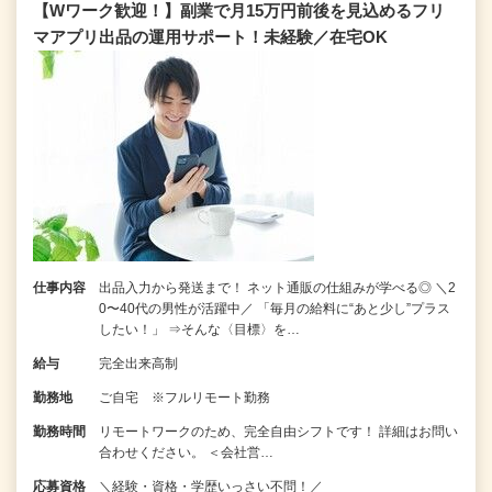
【Wワーク歓迎！】副業で月15万円前後を見込めるフリ
マアプリ出品の運用サポート！未経験／在宅OK
仕事内容
出品入力から発送まで！ ネット通販の仕組みが学べる◎ ＼2
0〜40代の男性が活躍中／ 「毎月の給料に“あと少し”プラス
したい！」 ⇒そんな〈目標〉を…
給与
完全出来高制
勤務地
ご自宅 ※フルリモート勤務
勤務時間
リモートワークのため、完全自由シフトです！ 詳細はお問い
合わせください。 ＜会社営…
応募資格
＼経験・資格・学歴いっさい不問！／