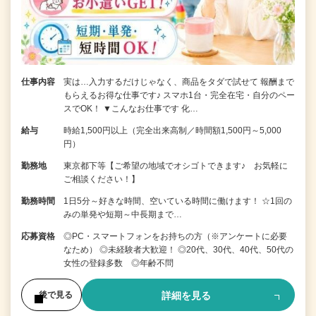
仕事内容
実は…入力するだけじゃなく、商品をタダで試せて 報酬まで
もらえるお得な仕事です♪ スマホ1台・完全在宅・自分のペー
スでOK！ ▼こんなお仕事です 化…
給与
時給1,500円以上（完全出来高制／時間額1,500円～5,000
円）
勤務地
東京都下等【ご希望の地域でオシゴトできます♪ お気軽に
ご相談ください！】
勤務時間
1日5分～好きな時間、空いている時間に働けます！ ☆1回の
みの単発や短期～中長期まで…
応募資格
◎PC・スマートフォンをお持ちの方（※アンケートに必要
なため） ◎未経験者大歓迎！ ◎20代、30代、40代、50代の
女性の登録多数 ◎年齢不問
詳細を見る
後で見る