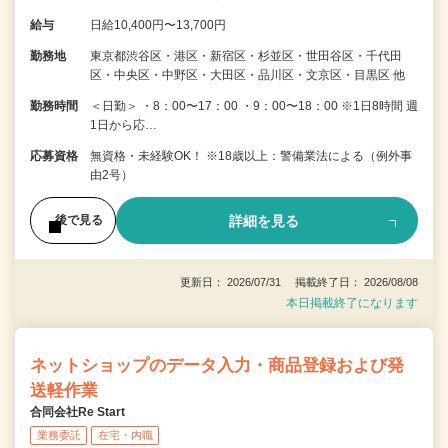
給与
日給10,400円〜13,700円
勤務地
東京都渋谷区・港区・新宿区・杉並区・世田谷区・千代田
区・中央区・中野区・大田区・品川区・文京区・目黒区 他
勤務時間
＜日勤＞ ・8：00〜17：00 ・9：00〜18：00 ※1日8時間 週
1日から応…
応募資格
無資格・未経験OK！ ※18歳以上：警備業法による（例外事
由2号）
詳細を見る
後で見る
更新日： 2026/07/31 掲載終了日： 2026/08/08
本日掲載終了になります
ネットショップのデータ入力・商品登録および発
送軽作業
合同会社Re Start
業務委託
在宅・内職