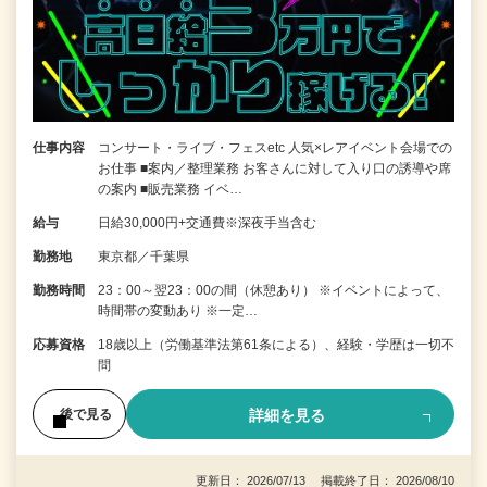
仕事内容
コンサート・ライブ・フェスetc 人気×レアイベント会場での
お仕事 ■案内／整理業務 お客さんに対して入り口の誘導や席
の案内 ■販売業務 イベ…
給与
日給30,000円+交通費※深夜手当含む
勤務地
東京都／千葉県
勤務時間
23：00～翌23：00の間（休憩あり） ※イベントによって、
時間帯の変動あり ※一定…
応募資格
18歳以上（労働基準法第61条による）、経験・学歴は一切不
問
詳細を見る
後で見る
更新日： 2026/07/13 掲載終了日： 2026/08/10