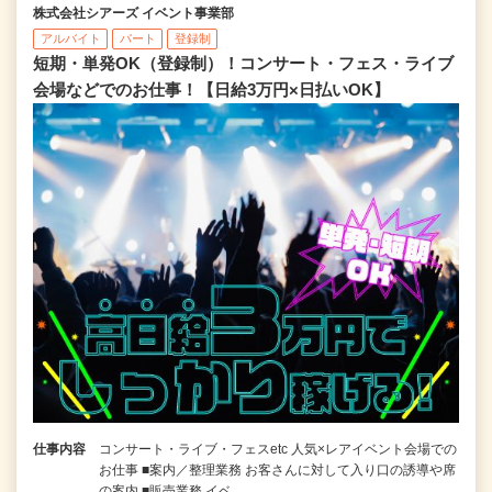
株式会社シアーズ イベント事業部
アルバイト
パート
登録制
短期・単発OK（登録制）！コンサート・フェス・ライブ
会場などでのお仕事！【日給3万円×日払いOK】
仕事内容
コンサート・ライブ・フェスetc 人気×レアイベント会場での
お仕事 ■案内／整理業務 お客さんに対して入り口の誘導や席
の案内 ■販売業務 イベ…