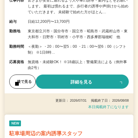
仕事内容
皆さまが安全に通れるよう人や車の誘導・案内などをお願い
します。 最初は慣れるまで、歩行者の誘導や声掛けから始め
ていただきます。 未経験で始めた方がほとん…
給与
日給12,200円〜13,700円
勤務地
東京都立川市・国分寺市・国立市・昭島市・武蔵村山市・東
大和市・日野市・羽村市・小平市・西多摩郡瑞穂町 他
勤務時間
＜夜勤＞ ・20：00〜翌5：00 ・21：00〜翌6：00（シフト
制） ※1日8時…
応募資格
無資格・未経験OK！ ※18歳以上：警備業法による（例外事
由2号）
詳細を見る
後で見る
更新日： 2026/07/31 掲載終了日： 2026/08/08
本日掲載終了になります
NEW
駐車場周辺の案内誘導スタッフ