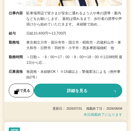
仕事内容
駐車場周辺で皆さまが安全に通れるよう人や車の誘導・案内
などをお願いします。 最初は慣れるまで、歩行者の誘導や声
掛けから始めていただきます。 未経験で始め…
給与
日給10,400円〜13,700円
勤務地
東京都立川市・国分寺市・国立市・昭島市・武蔵村山市・東
大和市・日野市・羽村市・小平市・西多摩郡瑞穂町 他
勤務時間
＜日勤＞ ・8：00〜17：00 ・9：00〜18：00 ※1日8時間 週
1日から応…
応募資格
無資格・未経験OK！ ※18歳以上：警備業法による（例外事
由2号）
詳細を見る
後で見る
更新日： 2026/07/31 掲載終了日： 2026/08/08
本日掲載終了になります
NEW