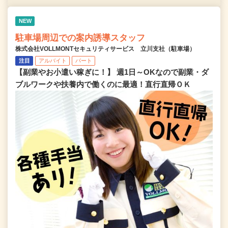
NEW
駐車場周辺での案内誘導スタッフ
株式会社VOLLMONTセキュリティサービス 立川支社（駐車場）
注目
アルバイト
パート
【副業やお小遣い稼ぎに！】 週1日～OKなので副業・ダ
ブルワークや扶養内で働くのに最適！直行直帰ＯＫ