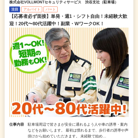
株式会社VOLLMONTセキュリティサービス 渋谷支社（駐車場）
注目
アルバイト
パート
【応募者必ず面接】単発・週1・シフト自由！未経験大歓
迎！20代〜80代活躍中！副業・WワークOK！
仕事内容
駐車場周辺で皆さまが安全に通れるよう人や車の誘導・案内
などをお願いします。 最初は慣れるまで、歩行者の誘導や声
掛けから始めていただきます。 未経験で始め…