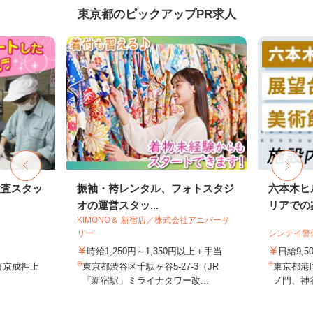
東京都のピックアップPR求人
検査スタッ
振袖・袴レンタル、フォトスタジ
六本木ヒ
オの運営スタッ...
リアでの案
KIMONO＆ 新宿店／株式会社アニバーサ
リー
シンテイ警
時給1,250円～1,350円以上＋手当
日給9,5
1（京成押上
東京都渋谷区千駄ヶ谷5-27-3（JR
東京都港
.
「新宿駅」ミライナタワー改...
ノ門、神