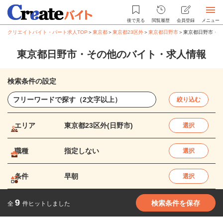
後で見る
閲覧履歴
会員登録
メニュー
クリエイトバイト・パート求人TOP
＞
東京都
＞
東京都23区外
＞
東京都日野市
＞
東京都日野市・そ
東京都日野市・その他のバイト・求人情報
検索条件の設定
絞り込む
エリア
東京都23区外(日野市)
選択
職種
指定しない
選択
条件
早朝
選択
9
検索条件を保存
全
件ヒットしました