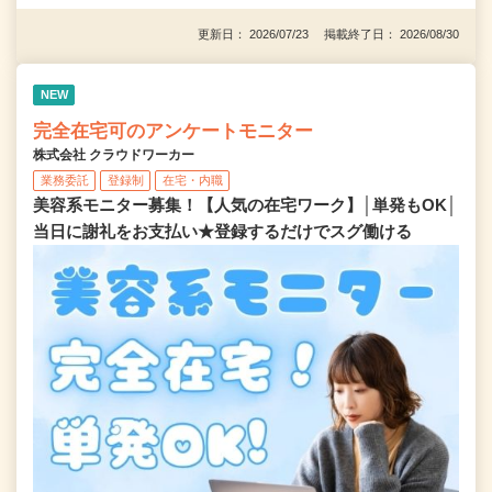
更新日： 2026/07/23 掲載終了日： 2026/08/30
NEW
完全在宅可のアンケートモニター
株式会社 クラウドワーカー
業務委託
登録制
在宅・内職
美容系モニター募集！【人気の在宅ワーク】│単発もOK│
当日に謝礼をお支払い★登録するだけでスグ働ける