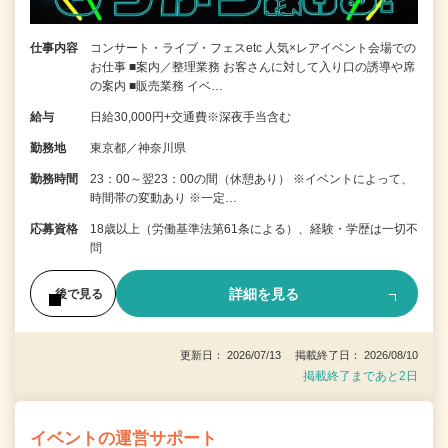
仕事内容
コンサート・ライブ・フェスetc 人気×レアイベント会場での
お仕事 ■案内／整理業務 お客さんに対して入り口の誘導や席
の案内 ■販売業務 イベ…
給与
日給30,000円+交通費※深夜手当含む
勤務地
東京都／神奈川県
勤務時間
23：00～翌23：00の間（休憩あり） ※イベントによって、
時間帯の変動あり ※一定…
応募資格
18歳以上（労働基準法第61条による）、経験・学歴は一切不
問
詳細を見る
後で見る
更新日： 2026/07/13 掲載終了日： 2026/08/10
掲載終了まであと2日
イベントの運営サポート