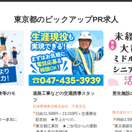
東京都のピックアップPR求人
験等のモ
道路工事などの交通誘導スタッ
更生施
フ
日清警備東京株式会社 千葉支店
株式会社
日給11,500円～13,210円＋交通費全
モニター参加に
額支給 ★早上がりの...
時給1,
制