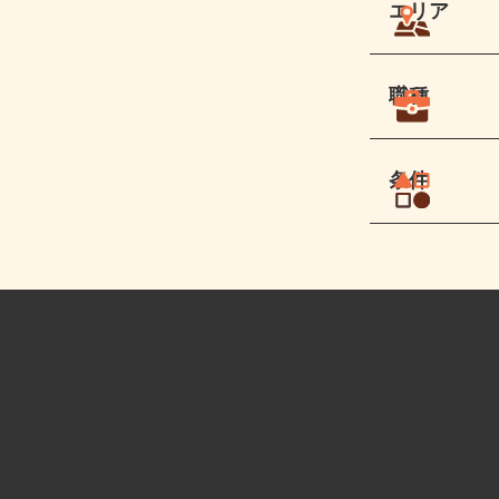
エリア
職種
条件