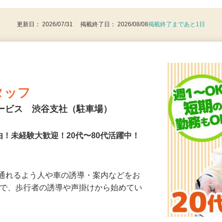
8歳以上：警備業法による（例外事由2号）
更新日： 2026/07/31 掲載終了日： 2026/08/08
掲載終了まであと1日
タッフ
サービス 渋谷支社（駐車場）
由！未経験大歓迎！20代〜80代活躍中！
に通れるよう人や車の誘導・案内などをお
まで、歩行者の誘導や声掛けから始めてい