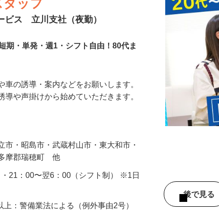
スタッフ
サービス 立川支社（夜勤）
短期・単発・週1・シフト自由！80代ま
人や車の誘導・案内などをお願いします。
の誘導や声掛けから始めていただきます。
…
国立市・昭島市・武蔵村山市・東大和市・
西多摩郡瑞穂町 他
0 ・21：00〜翌6：00（シフト制） ※1日
後で見