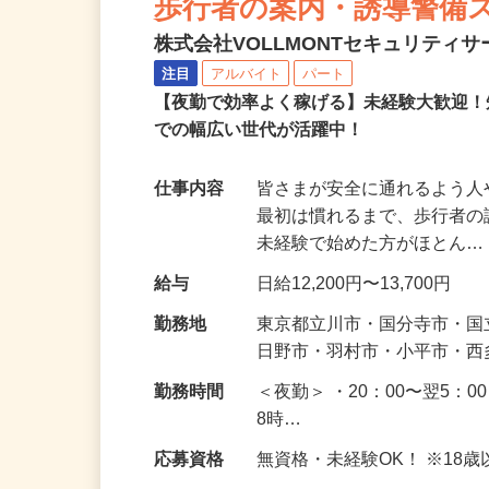
歩行者の案内・誘導警備
株式会社VOLLMONTセキュリティ
注目
アルバイト
パート
【夜勤で効率よく稼げる】未経験大歓迎！
での幅広い世代が活躍中！
仕事内容
皆さまが安全に通れるよう
最初は慣れるまで、歩行者
未経験で始めた方がほとん
給与
日給12,200円〜13,700円
勤務地
東京都立川市・国分寺市・
日野市・羽村市・小平市・
勤務時間
＜夜勤＞ ・20：00〜翌5：0
8時…