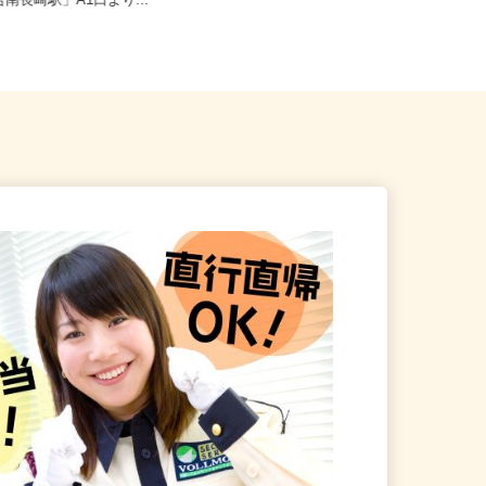
新宿区西落合1丁目（都営大江
合南長崎駅」A1口より...
東京都全域