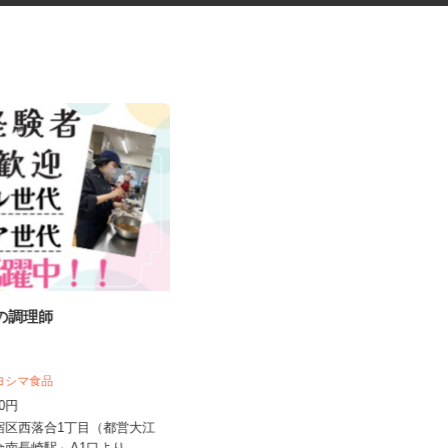
設の調理師
健康食品・化粧品・治験等のモ
ニター
キヨシマ食品
株式会社SOUKEN
500円
5,000円以上（1回のモニター参加に
つき） ※完全出来高制