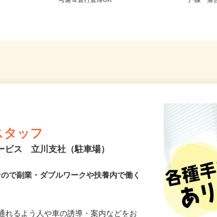
東京都江東区 ★ご自宅からの通勤
東京都
考慮＆直行直帰OK
戸線「落
スタッフ
サービス 立川支社（駐車場）
Kなので副業・ダブルワークや扶養内で働く