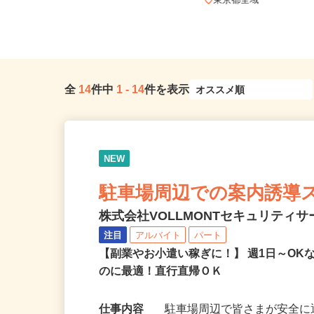
東京都新宿区西落合1丁目（都営大江
戸線「落合南長崎駅」A1口より...
東京都全域
全
14
件中
1
-
14
件を表示
NEW
駐車場周辺での案内誘導
株式会社VOLLMONTセキュリティ
注目
アルバイト
パート
【副業やお小遣い稼ぎに！】 週1日～O
のに最適！直行直帰ＯＫ