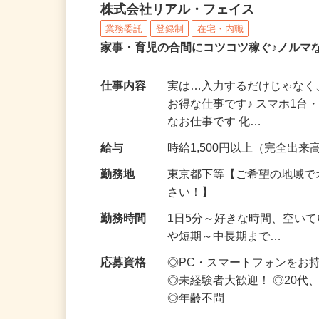
化粧品・サプリの在宅デ
株式会社リアル・フェイス
業務委託
登録制
在宅・内職
家事・育児の合間にコツコツ稼ぐ♪ノルマ
仕事内容
実は…入力するだけじゃなく
お得な仕事です♪ スマホ1台
なお仕事です 化…
給与
時給1,500円以上（完全出来高
勤務地
東京都下等【ご希望の地域で
さい！】
勤務時間
1日5分～好きな時間、空い
や短期～中長期まで…
応募資格
◎PC・スマートフォンをお
◎未経験者大歓迎！ ◎20代