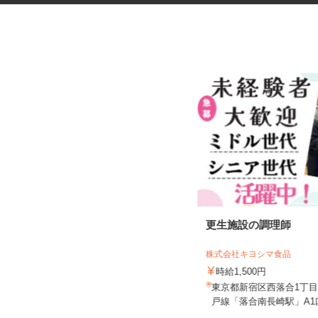
デイサービスの看護職員
更生施設の調理師
株式会社揚工舎／ヨウコー駒込
株式会社キヨシマ食品
時給1,800円 ★賃上げしまし
た！！
時給1,500円
東京都文京区本駒込5-32-8（JR山手
東京都新宿区西落合1丁
線・東京メトロ南北線「駒...
戸線「落合南長崎駅」A1口