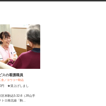
ービスの看護職員
更生施設の調理師
揚工舎／ヨウコー駒込
株式会社キヨシマ食品
,800円 ★賃上げしまし
！
時給1,500円
京区本駒込5-32-8（JR山手
東京都新宿区西落合1丁目（都営大江
京メトロ南北線「駒...
戸線「落合南長崎駅」A1口より...