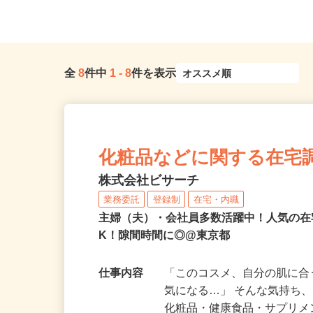
全
8
件中
1
-
8
件を表示
化粧品などに関する在宅
株式会社ビサーチ
業務委託
登録制
在宅・内職
主婦（夫）・会社員多数活躍中！人気の在
K！隙間時間に◎@東京都
仕事内容
「このコスメ、自分の肌に
気になる…」 そんな気持ち