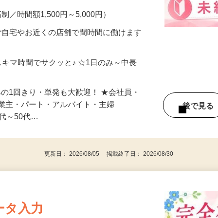
メン…
制／時間額1,500円～5,000円）
ご自宅やお近くの店舗で間時間に働けます
スキマ時間でサクッと♪ ☆1日のみ～中長
みの1回きり・単発も大歓迎！ ★会社員・
事業主・パート・アルバイト・主婦
後で見
代～50代…
更新日： 2026/08/05 掲載終了日： 2026/08/30