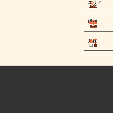
エリア
職種
条件