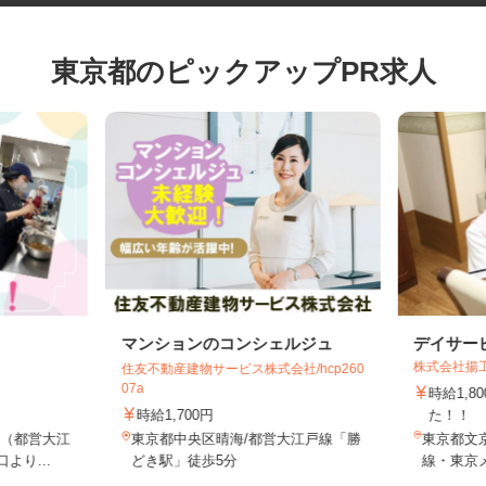
東京都のピックアップPR求人
マンションのコンシェルジュ
デイサ
株式会社
住友不動産建物サービス株式会社/hcp260
07a
時給1
時給1,700円
た！
目（都営大江
東京都中央区晴海/都営大江戸線「勝
東京都文
より...
どき駅」徒歩5分
線・東