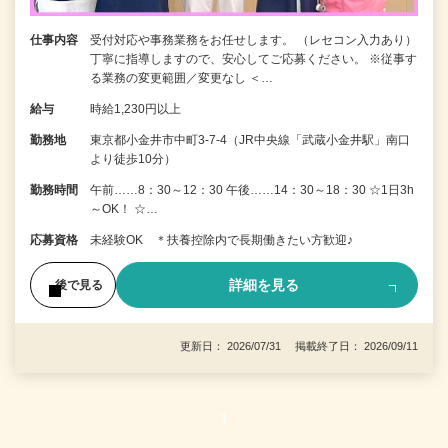
仕事内容
受付対応や事務業務をお任せします。 （レセコン入力あり）
丁寧に指導しますので、安心してご応募ください。 ※従事す
る業務の変更範囲／変更なし ＜…
給与
時給1,230円以上
勤務地
東京都小金井市中町3-7-4（JR中央線「武蔵小金井駅」南口
より徒歩10分）
勤務時間
午前……8：30～12：30 午後……14：30～18：30 ☆1日3h
～OK！ ☆…
応募資格
未経験OK ＊扶養控除内で長期働きたい方歓迎♪
詳細を見る
後で見る
更新日： 2026/07/31 掲載終了日： 2026/09/11
1