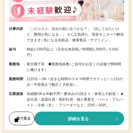
仕事内容
「このコスメ、自分の肌に合うかな？」「試してみたいけ
ど、費用が気になる…」 そんな気持ち、美容モニターで解決
できます♪ 気になる化粧品・健康食品・サプリメン…
給与
時給1,500円以上（完全出来高制／時間額1,500円～5,000
円）
勤務地
東京都下等 ◆勤務地多数♪ご自宅やお近くの店舗で間時間
に働けます♪
勤務時間
1日5分～OK！好きな時間やスキマ時間でサクッと♪ ☆1日の
み～中長期まで幅広く大歓迎♪…
応募資格
未経験OK＆年齢不問！夏休みの1回きり・単発も大歓迎！ ★
会社員・派遣社員・契約社員・個人事業主・パート・アルバ
イト・主婦（夫）・フリーターなど、20代～50代…
詳細を見る
後で見る