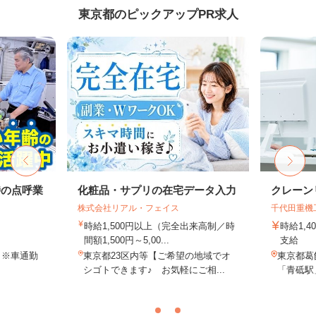
東京都のピックアップPR求人
時の点呼業
化粧品・サプリの在宅データ入力
クレーン
株式会社リアル・フェイス
千代田重機
時給1,500円以上（完全出来高制／時
時給1,
間額1,500円～5,00...
支給
5 ※車通勤
東京都23区内等【ご希望の地域でオ
東京都葛飾
シゴトできます♪ お気軽にご相...
「青砥駅