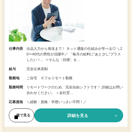
仕事内容
出品入力から発送まで！ ネット通販の仕組みが学べる◎ ＼2
0〜40代の男性が活躍中／ 「毎月の給料に“あと少し”プラス
したい！」 ⇒そんな〈目標〉を…
給与
完全出来高制
勤務地
ご自宅 ※フルリモート勤務
勤務時間
リモートワークのため、完全自由シフトです！ 詳細はお問い
合わせください。 ＜会社営…
応募資格
＼経験・資格・学歴いっさい不問！／
詳細を見る
後で見る