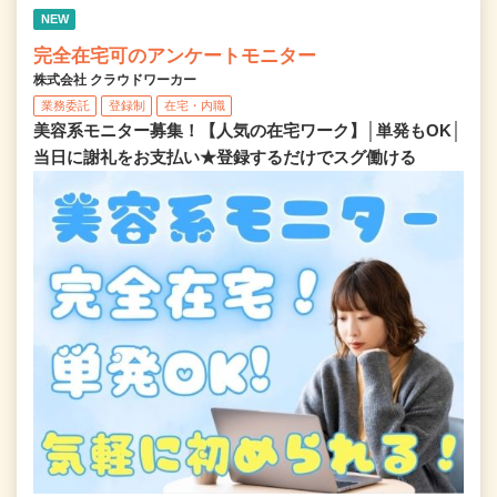
NEW
完全在宅可のアンケートモニター
株式会社 クラウドワーカー
業務委託
登録制
在宅・内職
美容系モニター募集！【人気の在宅ワーク】│単発もOK│
当日に謝礼をお支払い★登録するだけでスグ働ける