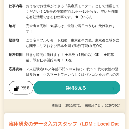
仕事内容
おうちでお仕事ができる『美容系モニター』として活躍して
ください！ 1案件の作業時間は5分〜10分程度。空いた時間
を有効活用できるお仕事です。 ◆【いろん…
給与
完全出来高制 ★謝礼は、最短で当日のうちに受け取れま
す！
勤務地
ご自宅※フルリモート勤務 東京都その他、東京都全域を含
む関東エリアおよび日本全国で勤務可能(在宅OK)
勤務時間
好きな時間に働けます！ ★単発（1日のみ）OK！ ★応募
後、即お仕事開始も可！ ★在…
応募資格
＜未経験者OK／年齢不問＞⇒★特に20代〜50代の女性の登
録多数★ ※スマートフォンもしくはパソコンをお持ちの方
詳細を見る
後で見る
更新日： 2026/07/31 掲載終了日： 2026/08/24
臨床研究のデータ入力スタッフ（LDM：Local Dat