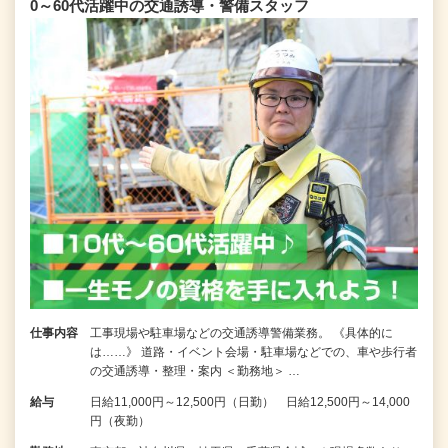
0～60代活躍中の交通誘導・警備スタッフ
仕事内容
工事現場や駐車場などの交通誘導警備業務。 《具体的に
は……》 道路・イベント会場・駐車場などでの、車や歩行者
の交通誘導・整理・案内 ＜勤務地＞ …
給与
日給11,000円～12,500円（日勤） 日給12,500円～14,000
円（夜勤）