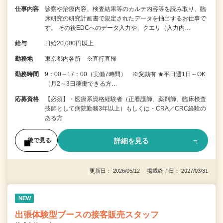
仕事内容
診察や治療内容、検査結果等のカルテ内容等を読み取り、臨
床研究の研究計画書で規定されたデータを抽出するお仕事で
す。 その後EDCへのデータ入力や、クエリ（入力内…
給与
日給20,000円以上
勤務地
東京都内各所 ※直行直帰
勤務時間
9：00～17：00（実働7時間） ※変動有 ★平日週1日～OK
（月2～3日稼働できる方…
応募資格
【必須】・医療系資格経験者（正看護師、薬剤師、臨床検査
技師として病院勤務3年以上）もしくは・CRA／CRC経験の
ある方
詳細を見る
後で見る
更新日： 2026/05/12 掲載終了日： 2027/03/31
NEW
出張体験型ブースの接客販売スタッフ