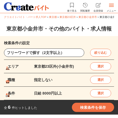
後で見る
閲覧履歴
会員登録
メニュー
クリエイトバイト・パート求人TOP
＞
東京都
＞
東京都23区外
＞
東京都小金井市
＞
東京都小金井市
東京都小金井市・その他のバイト・求人情報
検索条件の設定
絞り込む
エリア
東京都23区外(小金井市)
選択
職種
指定しない
選択
条件
日給 8000円以上
選択
6
検索条件を保存
全
件ヒットしました