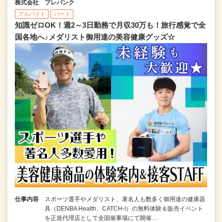
株式会社 プレバンク
アルバイト
パート
知識ゼロOK！週2～3日勤務で月収30万も！旅行感覚で全
国各地へ♪メダリスト御用達の美容健康グッズ☆
仕事内容
スポーツ選手やメダリスト、著名人も数多く御用達の健康器
具（DENBA Health、CATCH-I）の無料体験＆販売イベント
を正規代理店として全国催事場にて開催…