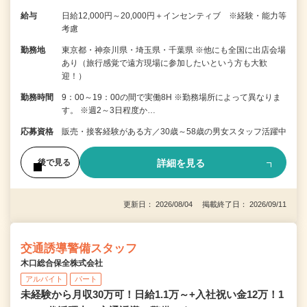
給与
日給12,000円～20,000円＋インセンティブ ※経験・能力等
考慮
勤務地
東京都・神奈川県・埼玉県・千葉県 ※他にも全国に出店会場
あり（旅行感覚で遠方現場に参加したいという方も大歓
迎！）
勤務時間
9：00～19：00の間で実働8H ※勤務場所によって異なりま
す。 ※週2～3日程度か…
応募資格
販売・接客経験がある方／30歳～58歳の男女スタッフ活躍中
詳細を見る
後で見る
更新日： 2026/08/04 掲載終了日： 2026/09/11
交通誘導警備スタッフ
木口総合保全株式会社
アルバイト
パート
未経験から月収30万可！日給1.1万～+入社祝い金12万！1