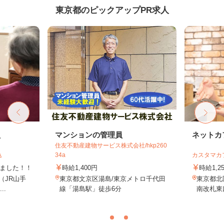
東京都のピックアップPR求人
員
マンションの管理員
ネットカ
住友不動産建物サービス株式会社/hkp260
込
34a
カスタマカ
しました！！
時給1,400円
時給1,2
8（JR山手
東京都文京区湯島/東京メトロ千代田
東京都北
..
線「湯島駅」徒歩6分
南改札東