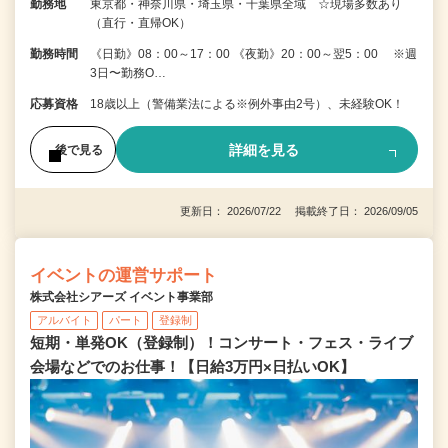
勤務地
東京都・神奈川県・埼玉県・千葉県全域 ☆現場多数あり
（直行・直帰OK）
勤務時間
《日勤》08：00～17：00 《夜勤》20：00～翌5：00 ※週
3日〜勤務O…
応募資格
18歳以上（警備業法による※例外事由2号）、未経験OK！
詳細を見る
後で見る
更新日： 2026/07/22 掲載終了日： 2026/09/05
イベントの運営サポート
株式会社シアーズ イベント事業部
アルバイト
パート
登録制
短期・単発OK（登録制）！コンサート・フェス・ライブ
会場などでのお仕事！【日給3万円×日払いOK】