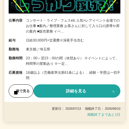
仕事内容
コンサート・ライブ・フェスetc 人気×レアイベント会場での
お仕事 ■案内／整理業務 お客さんに対して入り口の誘導や席
の案内 ■販売業務 イベ…
給与
日給30,000円+交通費※深夜手当含む
勤務地
東京都／埼玉県
勤務時間
23：00～翌23：00の間（休憩あり） ※イベントによって、
時間帯の変動あり ※一定…
応募資格
18歳以上（労働基準法第61条による）、経験・学歴は一切不
問
詳細を見る
後で見る
更新日： 2026/07/13 掲載終了日： 2026/08/10
掲載終了まであと1日