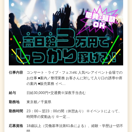
仕事内容
コンサート・ライブ・フェスetc 人気×レアイベント会場での
お仕事 ■案内／整理業務 お客さんに対して入り口の誘導や席
の案内 ■販売業務 イベ…
給与
日給30,000円+交通費※深夜手当含む
勤務地
東京都／千葉県
勤務時間
23：00～翌23：00の間（休憩あり） ※イベントによって、
時間帯の変動あり ※一定…
応募資格
18歳以上（労働基準法第61条による）、経験・学歴は一切不
問