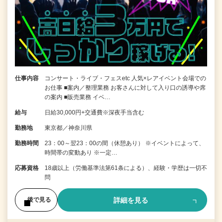
仕事内容
コンサート・ライブ・フェスetc 人気×レアイベント会場での
お仕事 ■案内／整理業務 お客さんに対して入り口の誘導や席
の案内 ■販売業務 イベ…
給与
日給30,000円+交通費※深夜手当含む
勤務地
東京都／神奈川県
勤務時間
23：00～翌23：00の間（休憩あり） ※イベントによって、
時間帯の変動あり ※一定…
応募資格
18歳以上（労働基準法第61条による）、経験・学歴は一切不
問
詳細を見る
後で見る