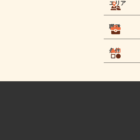
エリア
職種
条件