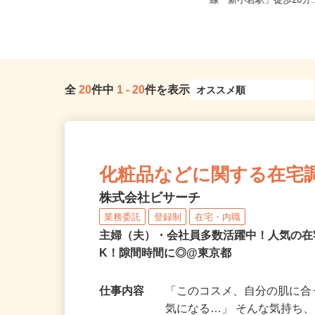
東京都中央区晴海/都営大江戸線「勝
東京都江戸川区中央1-8-
どき駅」徒歩5分
線「新小岩駅」徒歩20分.
全
20
件中
1
-
20
件を表示
化粧品などに関する在宅
株式会社ビサーチ
業務委託
登録制
在宅・内職
主婦（夫）・会社員多数活躍中！人気の在
K！隙間時間に◎@東京都
仕事内容
「このコスメ、自分の肌に