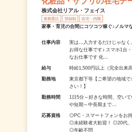
化粧品・サプリの在宅デ
株式会社リアル・フェイス
業務委託
登録制
在宅・内職
家事・育児の合間にコツコツ稼ぐ♪ノルマ
仕事内容
実は…入力するだけじゃなく
お得な仕事です♪ スマホ1台
なお仕事です 化…
給与
時給1,500円以上（完全出来高
勤務地
東京都下等【ご希望の地域で
さい！】
勤務時間
1日5分～好きな時間、空い
や短期～中長期まで…
応募資格
◎PC・スマートフォンをお