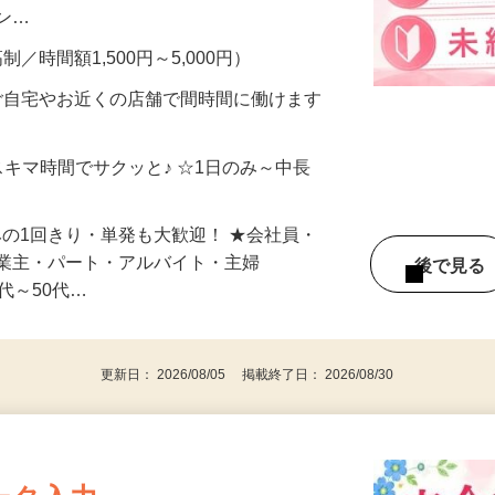
、美容モニターで解決できます♪ 気になる
メン…
制／時間額1,500円～5,000円）
ご自宅やお近くの店舗で間時間に働けます
スキマ時間でサクッと♪ ☆1日のみ～中長
みの1回きり・単発も大歓迎！ ★会社員・
事業主・パート・アルバイト・主婦
後で見
代～50代…
更新日： 2026/08/05 掲載終了日： 2026/08/30