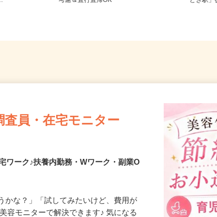
21／JR総武
東京都江東区 ★ご自宅からの通勤
東京都
..
考慮＆直行直帰OK
どき駅
調査員・在宅モニター
宅ワーク♪扶養内勤務・Wワーク・副業O
合うかな？」「試してみたいけど、費用が