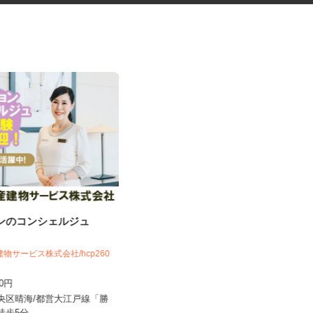
ョンのコンシェルジュ
学童クラブの指導員アシスタン
ト
建物サービス株式会社/hcp260
学校法人アゼリー学園 アゼリー保育園
700円
時給1,310円～時給1,470円以上