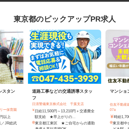
東京都のピックアップPR求人
シスタン
道路工事などの交通誘導スタッ
マンシ
フ
日清警備東京株式会社 千葉支店
住友不動産
ゼリー保育園
07a
日給11,500円～13,210円＋交通費全
70円以上
額支給 ★早上がりの...
時給1,