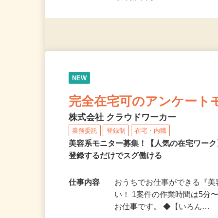
◎未経験者大歓迎！ ◎20代
◎年齢不問
NEW
完全在宅可のアンケート
株式会社 クラウドワーカー
業務委託
登録制
在宅・内職
美容系モニター募集！【人気の在宅ワーク
登録するだけでスグ働ける
仕事内容
おうちでお仕事ができる『