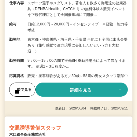
仕事内容
スポーツ選手やメダリスト、著名人も数多く御用達の健康器
具（DENBA Health、CATCH-I）の無料体験＆販売イベント
を正規代理店として全国催事場にて開催…
給与
日給12,000円～20,000円＋インセンティブ ※経験・能力等
考慮
勤務地
東京都・神奈川県・埼玉県・千葉県 ※他にも全国に出店会場
あり（旅行感覚で遠方現場に参加したいという方も大歓
迎！）
勤務時間
9：00～19：00の間で実働8H ※勤務場所によって異なりま
す。 ※週2～3日程度か…
応募資格
販売・接客経験がある方／30歳～58歳の男女スタッフ活躍中
詳細を見る
後で見る
更新日： 2026/08/04 掲載終了日： 2026/09/11
交通誘導警備スタッフ
木口総合保全株式会社