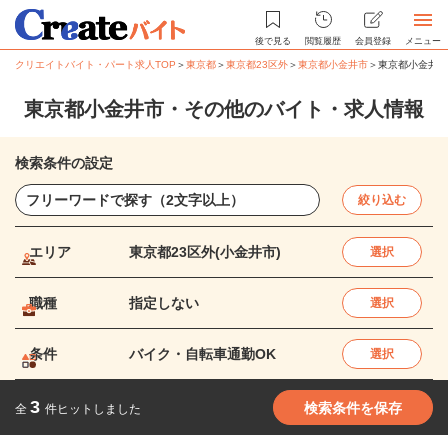
後で見る
閲覧履歴
会員登録
メニュー
クリエイトバイト・パート求人TOP
＞
東京都
＞
東京都23区外
＞
東京都小金井市
＞
東京都小金井市
東京都小金井市・その他のバイト・求人情報
検索条件の設定
絞り込む
エリア
東京都23区外(小金井市)
選択
職種
指定しない
選択
条件
バイク・自転車通勤OK
選択
3
検索条件を保存
全
件ヒットしました