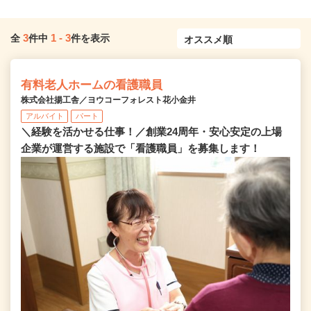
3
1
-
3
全
件中
件を表示
有料老人ホームの看護職員
株式会社揚工舎／ヨウコーフォレスト花小金井
アルバイト
パート
＼経験を活かせる仕事！／創業24周年・安心安定の上場
企業が運営する施設で「看護職員」を募集します！