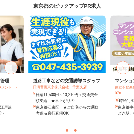
東京都のピックアップPR求人
給管理
道路工事などの交通誘導スタッフ
マンショ
日清警備東京株式会社 千葉支店
ジメント ＜
住友不動産建
07a
日給11,500円～13,210円＋交通費全
額支給 ★早上がりの...
時給1,7
大江戸線
東京都江東区 ★ご自宅からの通勤
東京都中
分）
考慮＆直行直帰OK
どき駅」