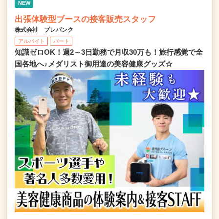
NEW
出張体験型ブースの接客販売スタッフ
株式会社 プレバンク
アルバイト
パート
知識ゼロOK！週2～3日勤務で月収30万も！旅行感覚で全
国各地へ♪メダリスト御用達の美容健康グッズ☆