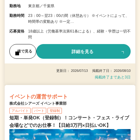
勤務地
東京都／千葉県
勤務時間
23：00～翌23：00の間（休憩あり） ※イベントによって、
時間帯の変動あり ※一定…
応募資格
18歳以上（労働基準法第61条による）、経験・学歴は一切不
問
詳細を見る
後で見る
更新日： 2026/07/13 掲載終了日： 2026/08/10
掲載終了まであと3日
イベントの運営サポート
株式会社シアーズ イベント事業部
アルバイト
パート
登録制
短期・単発OK（登録制）！コンサート・フェス・ライブ
会場などでのお仕事！【日給3万円×日払いOK】