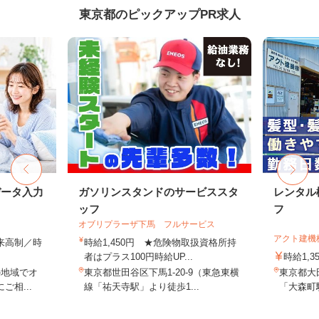
東京都のピックアップPR求人
データ入力
ガソリンスタンドのサービススタ
レンタル
ッフ
フ
オブリプラーザ下馬 フルサービス
アクト建機
出来高制／時
時給1,450円 ★危険物取扱資格所持
者はプラス100円時給UP...
時給1,
の地域でオ
東京都世田谷区下馬1-20-9（東急東横
東京都大田
相...
線「祐天寺駅」より徒歩1...
「大森町駅