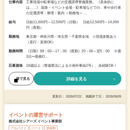
仕事内容
工事現場や駐車場などの交通誘導警備業務。 《具体的に
は……》 道路・イベント会場・駐車場などでの、車や歩行者
の交通誘導・整理・案内 ＜勤務地＞ …
給与
日給11,000円～12,500円（日勤） 日給12,500円～14,000
円（夜勤）
勤務地
東京都・神奈川県・埼玉県・千葉県全域 ☆現場多数あり
（直行・直帰OK）
勤務時間
《日勤》08：00～17：00 《夜勤》20：00～翌5：00 ※週
3日〜勤務O…
応募資格
18歳以上（警備業法による※例外事由2号）、未経験OK！
詳細を見る
後で見る
更新日： 2026/07/22 掲載終了日： 2026/09/05
イベントの運営サポート
株式会社シアーズ イベント事業部
アルバイト
パート
登録制