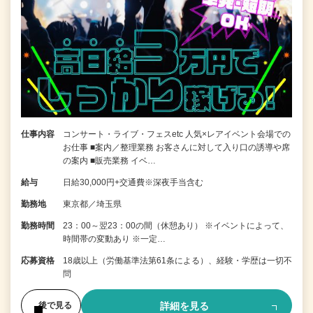
仕事内容
コンサート・ライブ・フェスetc 人気×レアイベント会場での
お仕事 ■案内／整理業務 お客さんに対して入り口の誘導や席
の案内 ■販売業務 イベ…
給与
日給30,000円+交通費※深夜手当含む
勤務地
東京都／埼玉県
勤務時間
23：00～翌23：00の間（休憩あり） ※イベントによって、
時間帯の変動あり ※一定…
応募資格
18歳以上（労働基準法第61条による）、経験・学歴は一切不
問
詳細を見る
後で見る