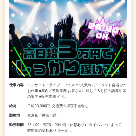
仕事内容
コンサート・ライブ・フェスetc 人気×レアイベント会場での
お仕事 ■案内／整理業務 お客さんに対して入り口の誘導や席
の案内 ■販売業務 イベ…
給与
日給30,000円+交通費※深夜手当含む
勤務地
東京都／神奈川県
勤務時間
23：00～翌23：00の間（休憩あり） ※イベントによって、
時間帯の変動あり ※一定…