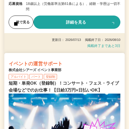
応募資格
18歳以上（労働基準法第61条による）、経験・学歴は一切不
問
詳細を見る
後で見る
更新日： 2026/07/13 掲載終了日： 2026/08/10
掲載終了まであと3日
イベントの運営サポート
株式会社シアーズ イベント事業部
アルバイト
パート
登録制
短期・単発OK（登録制）！コンサート・フェス・ライブ
会場などでのお仕事！【日給3万円×日払いOK】