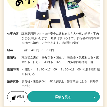
仕事内容
駐車場周辺で皆さまが安全に通れるよう人や車の誘導・案内
などをお願いします。 最初は慣れるまで、歩行者の誘導や声
掛けから始めていただきます。 未経験で始め…
給与
日給10,400円〜13,700円
勤務地
東京都立川市・国分寺市・国立市・昭島市・武蔵村山市・東
大和市・日野市・羽村市・小平市・西多摩郡瑞穂町 他
勤務時間
＜日勤＞ ・8：00〜17：00 ・9：00〜18：00 ※1日8時間 週
1日から応…
応募資格
無資格・未経験OK！ ※18歳以上：警備業法による（例外事
由2号）
詳細を見る
後で見る