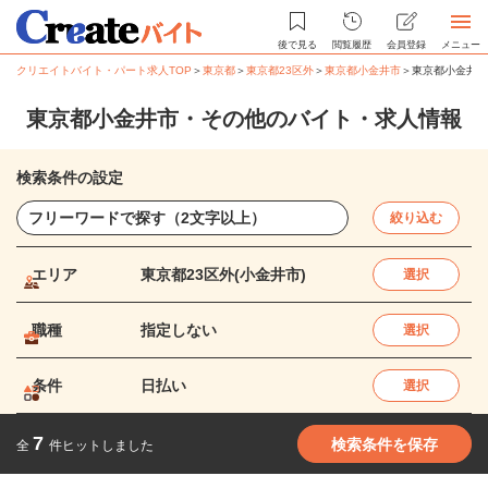
後で見る
閲覧履歴
会員登録
メニュー
クリエイトバイト・パート求人TOP
＞
東京都
＞
東京都23区外
＞
東京都小金井市
＞
東京都小金井市
東京都小金井市・その他のバイト・求人情報
検索条件の設定
絞り込む
エリア
東京都23区外(小金井市)
選択
職種
指定しない
選択
条件
日払い
選択
7
検索条件を保存
全
件ヒットしました