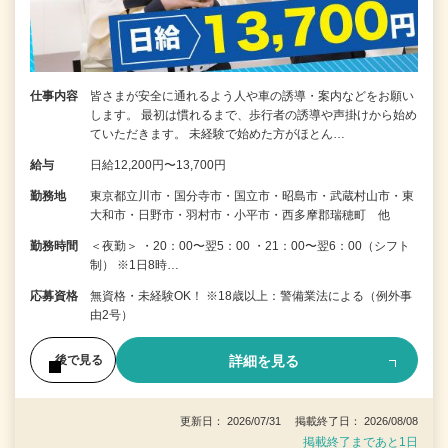
仕事内容
皆さまが安全に通れるよう人や車の誘導・案内などをお願い
します。 最初は慣れるまで、歩行者の誘導や声掛けから始め
ていただきます。 未経験で始めた方がほとん…
給与
日給12,200円〜13,700円
勤務地
東京都立川市・国分寺市・国立市・昭島市・武蔵村山市・東
大和市・日野市・羽村市・小平市・西多摩郡瑞穂町 他
勤務時間
＜夜勤＞ ・20：00〜翌5：00 ・21：00〜翌6：00（シフト
制） ※1日8時…
応募資格
無資格・未経験OK！ ※18歳以上：警備業法による（例外事
由2号）
詳細を見る
後で見る
更新日： 2026/07/31 掲載終了日： 2026/08/08
掲載終了まであと1日