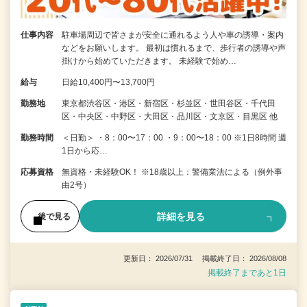
仕事内容
駐車場周辺で皆さまが安全に通れるよう人や車の誘導・案内
などをお願いします。 最初は慣れるまで、歩行者の誘導や声
掛けから始めていただきます。 未経験で始め…
給与
日給10,400円〜13,700円
勤務地
東京都渋谷区・港区・新宿区・杉並区・世田谷区・千代田
区・中央区・中野区・大田区・品川区・文京区・目黒区 他
勤務時間
＜日勤＞ ・8：00〜17：00 ・9：00〜18：00 ※1日8時間 週
1日から応…
応募資格
無資格・未経験OK！ ※18歳以上：警備業法による（例外事
由2号）
詳細を見る
後で見る
更新日： 2026/07/31 掲載終了日： 2026/08/08
掲載終了まであと1日