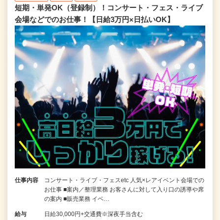
短期・単発OK（登録制）！コンサート・フェス・ライブ
会場などでのお仕事！【日給3万円×日払いOK】
仕事内容
コンサート・ライブ・フェスetc 人気×レアイベント会場での
お仕事 ■案内／整理業務 お客さんに対して入り口の誘導や席
の案内 ■販売業務 イベ…
給与
日給30,000円+交通費※深夜手当含む