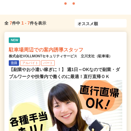
7
1
-
7
全
件中
件を表示
NEW
駐車場周辺での案内誘導スタッフ
株式会社VOLLMONTセキュリティサービス 立川支社（駐車場）
注目
アルバイト
パート
【副業やお小遣い稼ぎに！】 週1日～OKなので副業・ダ
ブルワークや扶養内で働くのに最適！直行直帰ＯＫ