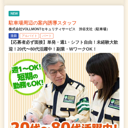
NEW
駐車場周辺の案内誘導スタッフ
株式会社VOLLMONTセキュリティサービス 渋谷支社（駐車場）
注目
アルバイト
パート
【応募者必ず面接】単発・週1・シフト自由！未経験大歓
迎！20代〜80代活躍中！副業・WワークOK！