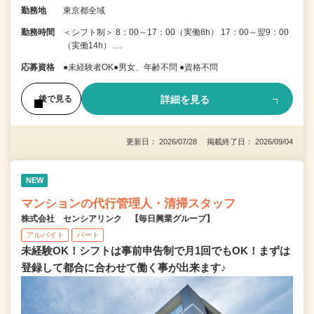
勤務地
東京都全域
勤務時間
＜シフト制＞ 8：00～17：00（実働8h） 17：00～翌9：00
（実働14h） …
応募資格
●未経験者OK●男女、年齢不問 ●資格不問
詳細を見る
後で見る
更新日： 2026/07/28 掲載終了日： 2026/09/04
NEW
マンションの代行管理人・清掃スタッフ
株式会社 センシアリンク 【毎日興業グループ】
アルバイト
パート
未経験OK！シフトは事前申告制で月1回でもOK！まずは
登録して都合に合わせて働く事が出来ます♪