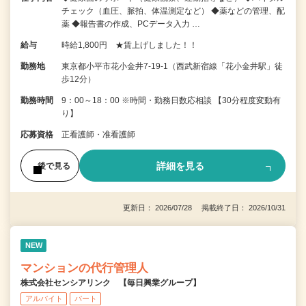
チェック（血圧、脈拍、体温測定など） ◆薬などの管理、配
薬 ◆報告書の作成、PCデータ入力 …
給与
時給1,800円 ★賃上げしました！！
勤務地
東京都小平市花小金井7‐19‐1（西武新宿線「花小金井駅」徒
歩12分）
勤務時間
9：00～18：00 ※時間・勤務日数応相談 【30分程度変動有
り】
応募資格
正看護師・准看護師
詳細を見る
後で見る
更新日： 2026/07/28 掲載終了日： 2026/10/31
NEW
マンションの代行管理人
株式会社センシアリンク 【毎日興業グループ】
アルバイト
パート