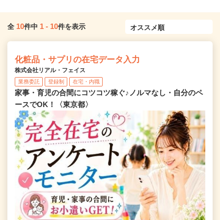
10
1
-
10
全
件中
件を表示
化粧品・サプリの在宅データ入力
株式会社リアル・フェイス
業務委託
登録制
在宅・内職
家事・育児の合間にコツコツ稼ぐ♪ノルマなし・自分のペ
ースでOK！〈東京都〉