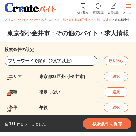
後で見る
閲覧履歴
会員登録
メニュー
クリエイトバイト・パート求人TOP
＞
東京都
＞
東京都23区外
＞
東京都小金井市
＞
東京都小金井市
東京都小金井市・その他のバイト・求人情報
検索条件の設定
絞り込む
エリア
東京都23区外(小金井市)
選択
職種
指定しない
選択
条件
午後
選択
10
検索条件を保存
全
件ヒットしました