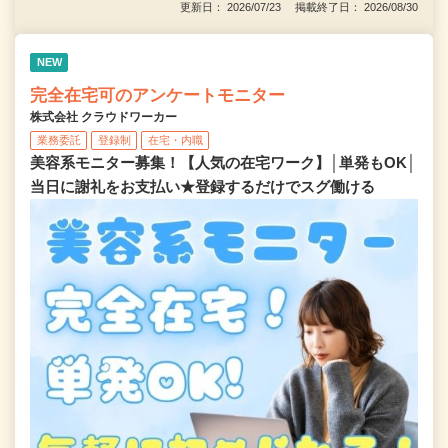
更新日： 2026/07/23 掲載終了日： 2026/08/30
NEW
完全在宅可のアンケートモニター
株式会社 クラウドワーカー
業務委託
登録制
在宅・内職
美容系モニター募集！【人気の在宅ワーク】│単発もOK│
当日に謝礼をお支払い★登録するだけでスグ働ける