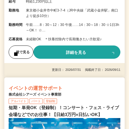
給与
時給1,230円以上
勤務地
東京都小金井市中町3-7-4（JR中央線「武蔵小金井駅」南口
より徒歩10分）
勤務時間
午前……8：30～12：30 午後……14：30～18：30 ☆1日3h
～OK！ ☆…
応募資格
未経験OK ＊扶養控除内で長期働きたい方歓迎♪
詳細を見る
後で見る
更新日： 2026/07/31 掲載終了日： 2026/09/11
イベントの運営サポート
株式会社シアーズ イベント事業部
アルバイト
パート
登録制
短期・単発OK（登録制）！コンサート・フェス・ライブ
会場などでのお仕事！【日給3万円×日払いOK】