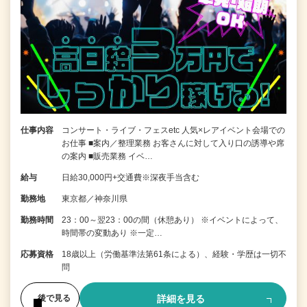
仕事内容
コンサート・ライブ・フェスetc 人気×レアイベント会場での
お仕事 ■案内／整理業務 お客さんに対して入り口の誘導や席
の案内 ■販売業務 イベ…
給与
日給30,000円+交通費※深夜手当含む
勤務地
東京都／神奈川県
勤務時間
23：00～翌23：00の間（休憩あり） ※イベントによって、
時間帯の変動あり ※一定…
応募資格
18歳以上（労働基準法第61条による）、経験・学歴は一切不
問
詳細を見る
後で見る