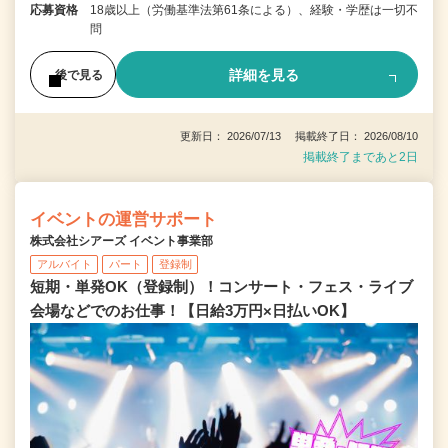
応募資格
18歳以上（労働基準法第61条による）、経験・学歴は一切不
問
詳細を見る
後で見る
更新日： 2026/07/13 掲載終了日： 2026/08/10
掲載終了まであと2日
イベントの運営サポート
株式会社シアーズ イベント事業部
アルバイト
パート
登録制
短期・単発OK（登録制）！コンサート・フェス・ライブ
会場などでのお仕事！【日給3万円×日払いOK】