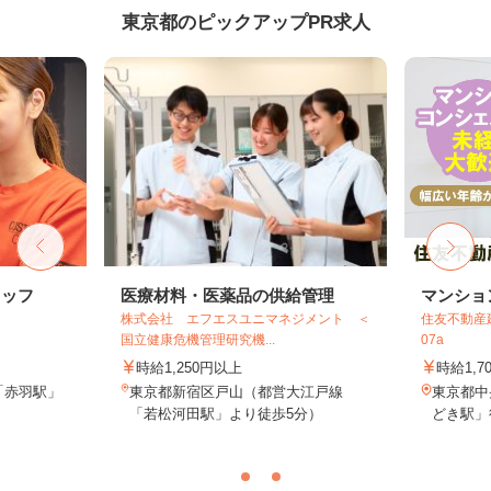
東京都のピックアップPR求人
タッフ
医療材料・医薬品の供給管理
マンショ
株式会社 エフエスユニマネジメント ＜
住友不動産建
国立健康危機管理研究機...
07a
時給1,250円以上
時給1,7
「赤羽駅」
東京都新宿区戸山（都営大江戸線
東京都中
「若松河田駅」より徒歩5分）
どき駅」