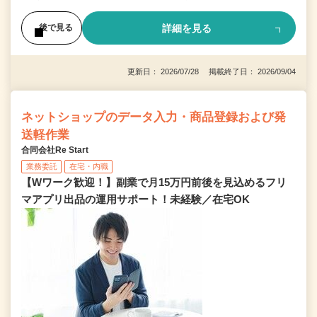
詳細を見る
後で見る
更新日： 2026/07/28 掲載終了日： 2026/09/04
ネットショップのデータ入力・商品登録および発
送軽作業
合同会社Re Start
業務委託
在宅・内職
【Wワーク歓迎！】副業で月15万円前後を見込めるフリ
マアプリ出品の運用サポート！未経験／在宅OK