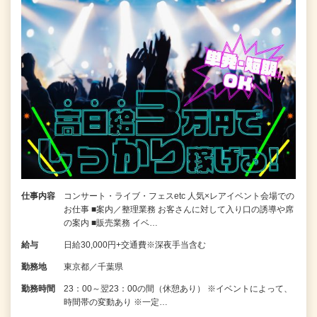
仕事内容
コンサート・ライブ・フェスetc 人気×レアイベント会場での
お仕事 ■案内／整理業務 お客さんに対して入り口の誘導や席
の案内 ■販売業務 イベ…
給与
日給30,000円+交通費※深夜手当含む
勤務地
東京都／千葉県
勤務時間
23：00～翌23：00の間（休憩あり） ※イベントによって、
時間帯の変動あり ※一定…