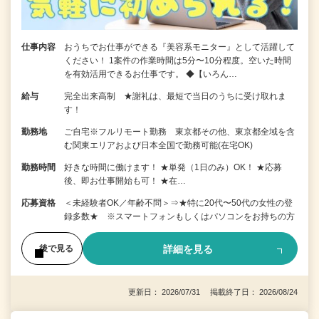
仕事内容
おうちでお仕事ができる『美容系モニター』として活躍して
ください！ 1案件の作業時間は5分〜10分程度。空いた時間
を有効活用できるお仕事です。 ◆【いろん…
給与
完全出来高制 ★謝礼は、最短で当日のうちに受け取れま
す！
勤務地
ご自宅※フルリモート勤務 東京都その他、東京都全域を含
む関東エリアおよび日本全国で勤務可能(在宅OK)
勤務時間
好きな時間に働けます！ ★単発（1日のみ）OK！ ★応募
後、即お仕事開始も可！ ★在…
応募資格
＜未経験者OK／年齢不問＞⇒★特に20代〜50代の女性の登
録多数★ ※スマートフォンもしくはパソコンをお持ちの方
詳細を見る
後で見る
更新日： 2026/07/31 掲載終了日： 2026/08/24