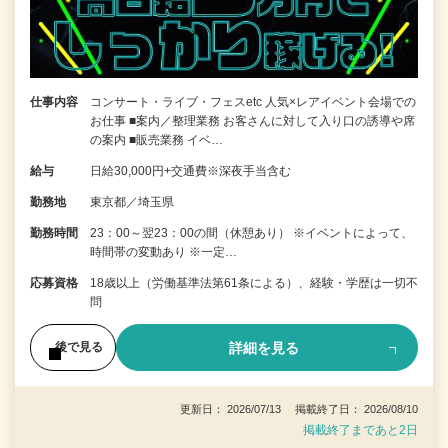
仕事内容
コンサート・ライブ・フェスetc 人気×レアイベント会場での
お仕事 ■案内／整理業務 お客さんに対して入り口の誘導や席
の案内 ■販売業務 イベ…
給与
日給30,000円+交通費※深夜手当含む
勤務地
東京都／埼玉県
勤務時間
23：00～翌23：00の間（休憩あり） ※イベントによって、
時間帯の変動あり ※一定…
応募資格
18歳以上（労働基準法第61条による）、経験・学歴は一切不
問
詳細を見る
後で見る
更新日： 2026/07/13 掲載終了日： 2026/08/10
掲載終了まであと2日