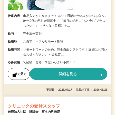
仕事内容
出品入力から発送まで！ ネット通販の仕組みが学べる◎ ＼2
0〜40代の男性が活躍中／ 「毎月の給料に“あと少し”プラス
したい！」 ⇒そんな〈目標〉を…
給与
完全出来高制
勤務地
ご自宅 ※フルリモート勤務
勤務時間
リモートワークのため、完全自由シフトです！ 詳細はお問い
合わせください。 ＜会社営…
応募資格
＼経験・資格・学歴いっさい不問！／
詳細を見る
後で見る
更新日： 2026/07/17 掲載終了日： 2026/08/26
クリニックの受付スタッフ
医療法人社団 隆誠会 宮本内科医院