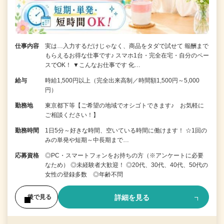
仕事内容
実は…入力するだけじゃなく、商品をタダで試せて 報酬まで
もらえるお得な仕事です♪ スマホ1台・完全在宅・自分のペー
スでOK！ ▼こんなお仕事です 化…
給与
時給1,500円以上（完全出来高制／時間額1,500円～5,000
円）
勤務地
東京都下等【ご希望の地域でオシゴトできます♪ お気軽に
ご相談ください！】
勤務時間
1日5分～好きな時間、空いている時間に働けます！ ☆1回の
みの単発や短期～中長期まで…
応募資格
◎PC・スマートフォンをお持ちの方（※アンケートに必要
なため） ◎未経験者大歓迎！ ◎20代、30代、40代、50代の
女性の登録多数 ◎年齢不問
詳細を見る
後で見る