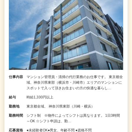
仕事内容
マンション管理員・清掃の代行業務のお仕事です。 東京都全
域、神奈川県東部（横浜市・川崎市）エリアのマンションに
スポットで入って頂きお住まいの方の快適な暮らし…
給与
時給1,330円以上
勤務地
東京都全域、 神奈川県東部（川崎・横浜）
勤務時間
シフト制 ※物件によってシフトは異なります。 1日3時間
～OK ☆シフト申請は、勤…
応募資格
●未経験者OK●男女、年齢不問 ●資格不問