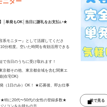
モニター
】│単発もOK│当日に謝礼をお支払い★
美容系モニター』として活躍してくださ
分〜10分程度。空いた時間を有効活用できる
最短で当日のうちに受け取れます！
 東京都その他、東京都全域を含む関東エ
(在宅OK)
単発（1日のみ）OK！ ★応募後、即お仕事