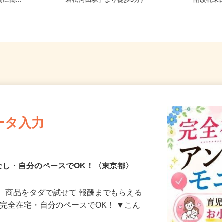
務地多数♪ご自
東京都新宿区戸山（都営大江戸線
東京都
に働...
「若松河田駅」より徒歩5分）
南改札
ータ入力
なし・自分のペースでOK！〈東京都〉
、商品をタダで試せて 報酬までもらえる
・完全在宅・自分のペースでOK！ ▼こん