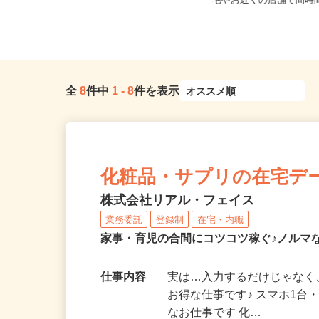
東京都北区赤羽南1-8-7（「赤羽駅」
東京都23区内等 ◆勤
南改札東口より徒歩1分）
宅やお近くの店舗で間時間
全
8
件中
1
-
8
件を表示
化粧品・サプリの在宅デ
株式会社リアル・フェイス
業務委託
登録制
在宅・内職
家事・育児の合間にコツコツ稼ぐ♪ノルマ
仕事内容
実は…入力するだけじゃなく
お得な仕事です♪ スマホ1台