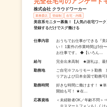
完全在宅可のアンケート
株式会社 クラウドワーカー
業務委託
登録制
在宅・内職
美容系モニター募集！【人気の在宅ワーク
登録するだけでスグ働ける
仕事内容
おうちでお仕事ができる『
い！ 1案件の作業時間は5
お仕事です。 ◆【いろん…
給与
完全出来高制 ★謝礼は、
勤務地
ご自宅※フルリモート勤務
リアおよび日本全国で勤務可能
勤務時間
好きな時間に働けます！ ★
開始も可！ ★在…