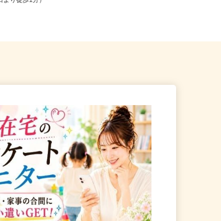
北区赤羽南1-8-7（「赤羽駅」
東京都23区内等 ◆勤務地多数♪ご自
東口より徒歩1分）
宅やお近くの店舗で間時間に働...