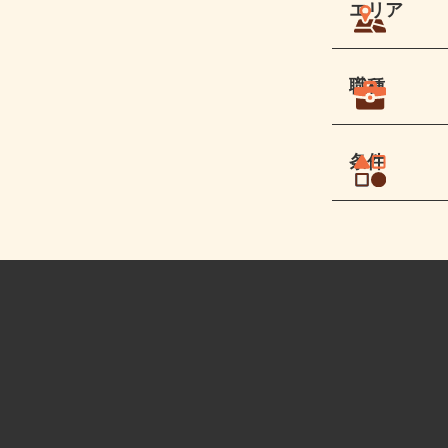
エリア
職種
条件