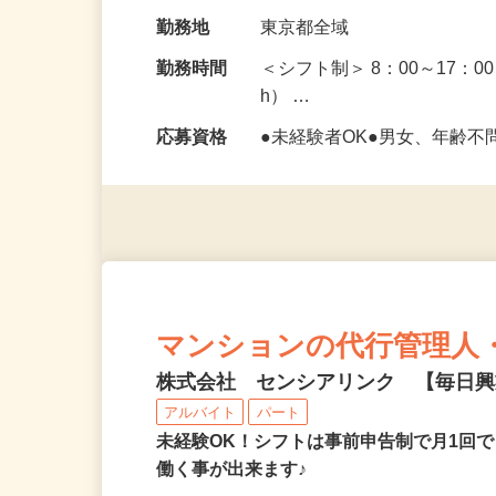
など） □点検業務…
給与
時給1,330円以上
勤務地
東京都全域
勤務時間
＜シフト制＞ 8：00～17：0
h） …
応募資格
●未経験者OK●男女、年齢不
マンションの代行管理人
株式会社 センシアリンク 【毎日
アルバイト
パート