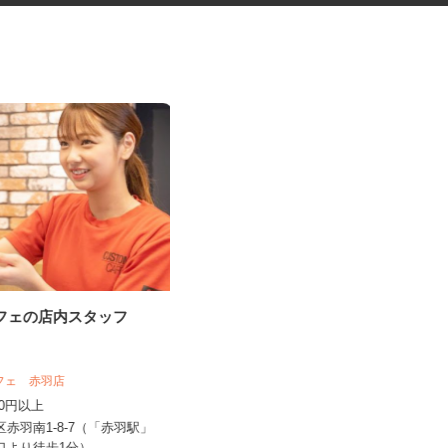
カフェの店内スタッフ
化粧品などに関する在宅調査
員・在宅モニター
株式会社ビサーチ
カフェ 赤羽店
時給1,500円以上（完全出来高制／時
,250円以上
間額1,500円～5,00...